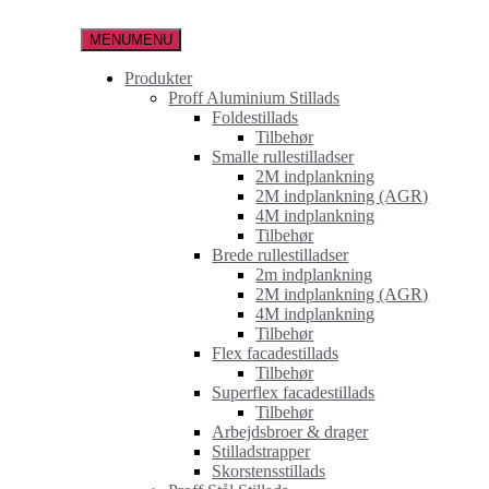
Spring
til
MENU
MENU
indholdet
Produkter
Proff Aluminium Stillads
Foldestillads
Tilbehør
Smalle rullestilladser
2M indplankning
2M indplankning (AGR)
4M indplankning
Tilbehør
Brede rullestilladser
2m indplankning
2M indplankning (AGR)
4M indplankning
Tilbehør
Flex facadestillads
Tilbehør
Superflex facadestillads
Tilbehør
Arbejdsbroer & drager
Stilladstrapper
Skorstensstillads