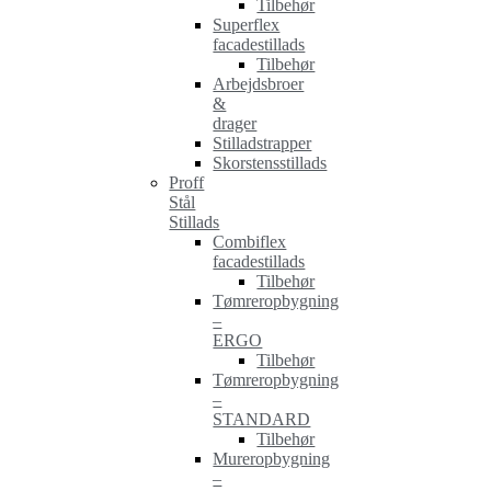
Tilbehør
Superflex
facadestillads
Tilbehør
Arbejdsbroer
&
drager
Stilladstrapper
Skorstensstillads
Proff
Stål
Stillads
Combiflex
facadestillads
Tilbehør
Tømreropbygning
–
ERGO
Tilbehør
Tømreropbygning
–
STANDARD
Tilbehør
Mureropbygning
–