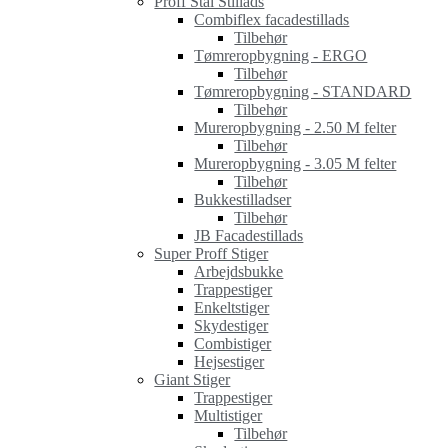
Proff Stål Stillads
Combiflex facadestillads
Tilbehør
Tømreropbygning - ERGO
Tilbehør
Tømreropbygning - STANDARD
Tilbehør
Mureropbygning - 2.50 M felter
Tilbehør
Mureropbygning - 3.05 M felter
Tilbehør
Bukkestilladser
Tilbehør
JB Facadestillads
Super Proff Stiger
Arbejdsbukke
Trappestiger
Enkeltstiger
Skydestiger
Combistiger
Hejsestiger
Giant Stiger
Trappestiger
Multistiger
Tilbehør