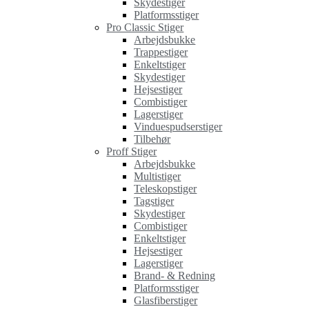
Skydestiger
Platformsstiger
Pro Classic Stiger
Arbejdsbukke
Trappestiger
Enkeltstiger
Skydestiger
Hejsestiger
Combistiger
Lagerstiger
Vinduespudserstiger
Tilbehør
Proff Stiger
Arbejdsbukke
Multistiger
Teleskopstiger
Tagstiger
Skydestiger
Combistiger
Enkeltstiger
Hejsestiger
Lagerstiger
Brand- & Redning
Platformsstiger
Glasfiberstiger