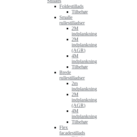
Stillads
Foldestillads
Tilbehør
Smalle
rullestilladser
2M
indplankning
2M
indplankning
(AGR)
4M
indplankning
Tilbehør
Brede
rullestilladser
2m
indplankning
2M
indplankning
(AGR)
4M
indplankning
Tilbehør
Flex
facadestillads