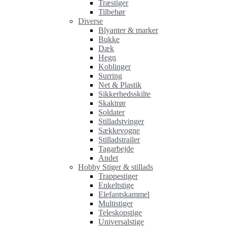
Træstiger
Tilbehør
Diverse
Blyanter & marker
Bukke
Dæk
Hegn
Koblinger
Surring
Net & Plastik
Sikkerhedsskilte
Skaktrør
Soldater
Stilladstvinger
Sækkevogne
Stilladstrailer
Tagarbejde
Andet
Hobby Stiger & stillads
Trappestiger
Enkeltstige
Elefantskammel
Multistiger
Teleskopstige
Universalstige