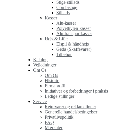
Stige-stillads
Combistige
Stillads
Kasser
Alu-kasser
Polyethylen-kasser
Alu-transportkasser
Hejs & Lifte
Elspil & håndhejs
Geda (Skaffevarer)
Tilbehør
Katalog
Vejledninger
Om Os
Om Os
Historie
Firmaprofil
Initiativer og forbedringer i praksis
Ledige stillinger
Service
Returvarer og reklamationer
Generelle handelsbetingelser
Privatlivspolitik
FAQ
Mærkater