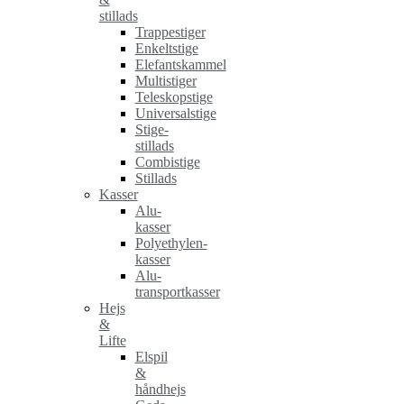
stillads
Trappestiger
Enkeltstige
Elefantskammel
Multistiger
Teleskopstige
Universalstige
Stige-
stillads
Combistige
Stillads
Kasser
Alu-
kasser
Polyethylen-
kasser
Alu-
transportkasser
Hejs
&
Lifte
Elspil
&
håndhejs