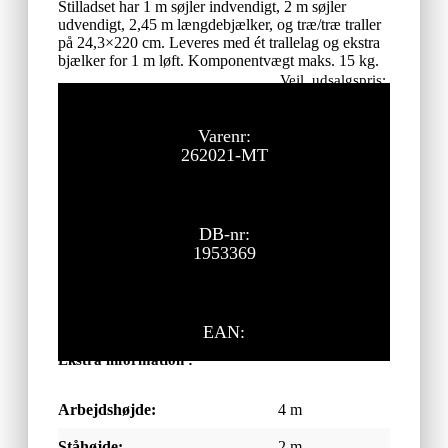
Stilladset har 1 m søjler indvendigt, 2 m søjler
udvendigt, 2,45 m længdebjælker, og træ/træ traller
på 24,3×220 cm. Leveres med ét trallelag og ekstra
bjælker for 1 m løft. Komponentvægt maks. 15 kg.
Vejl. udsalgspris:
77.805,00
kr.
ekskl. moms
Varenr:
262021-MT
DB-nr:
1953369
EAN:
Ekstra information :
Arbejdshøjde:
4 m
Ståhøjde:
2 m