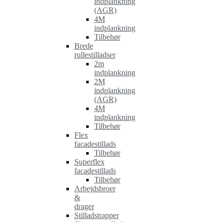
indplankning
(AGR)
4M
indplankning
Tilbehør
Brede
rullestilladser
2m
indplankning
2M
indplankning
(AGR)
4M
indplankning
Tilbehør
Flex
facadestillads
Tilbehør
Superflex
facadestillads
Tilbehør
Arbejdsbroer
&
drager
Stilladstrapper