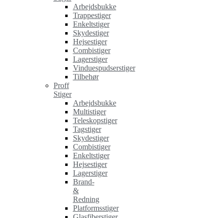
Arbejdsbukke
Trappestiger
Enkeltstiger
Skydestiger
Hejsestiger
Combistiger
Lagerstiger
Vinduespudserstiger
Tilbehør
Proff
Stiger
Arbejdsbukke
Multistiger
Teleskopstiger
Tagstiger
Skydestiger
Combistiger
Enkeltstiger
Hejsestiger
Lagerstiger
Brand-
&
Redning
Platformsstiger
Glasfiberstiger