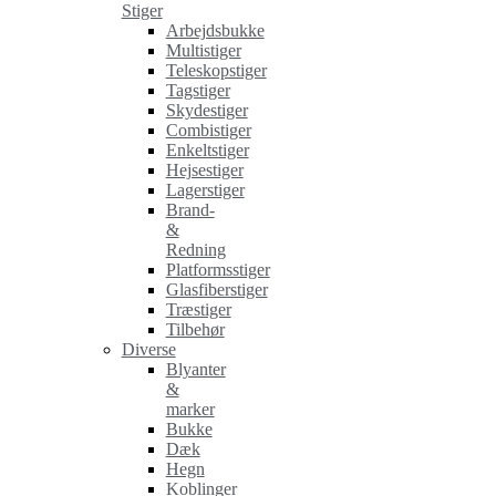
Stiger
Arbejdsbukke
Multistiger
Teleskopstiger
Tagstiger
Skydestiger
Combistiger
Enkeltstiger
Hejsestiger
Lagerstiger
Brand-
&
Redning
Platformsstiger
Glasfiberstiger
Træstiger
Tilbehør
Diverse
Blyanter
&
marker
Bukke
Dæk
Hegn
Koblinger