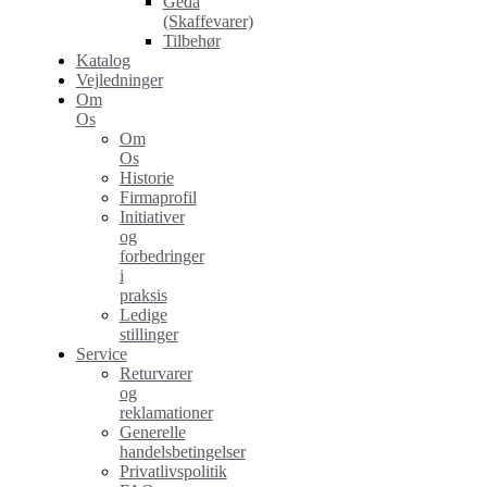
Geda
(Skaffevarer)
Tilbehør
Katalog
Vejledninger
Om
Os
Om
Os
Historie
Firmaprofil
Initiativer
og
forbedringer
i
praksis
Ledige
stillinger
Service
Returvarer
og
reklamationer
Generelle
handelsbetingelser
Privatlivspolitik