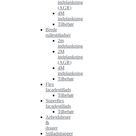
indplankning
(AGR)
4M
indplankning
Tilbehør
Brede
rullestilladser
2m
indplankning
2M
indplankning
(AGR)
4M
indplankning
Tilbehør
Flex
facadestillads
Tilbehør
Superflex
facadestillads
Tilbehør
Arbejdsbroer
&
drager
Stilladstrapper