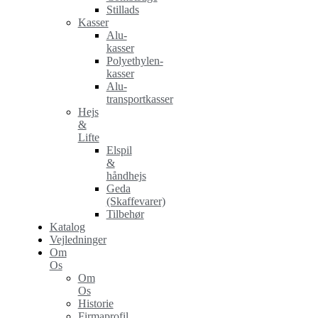
Stillads
Kasser
Alu-
kasser
Polyethylen-
kasser
Alu-
transportkasser
Hejs
&
Lifte
Elspil
&
håndhejs
Geda
(Skaffevarer)
Tilbehør
Katalog
Vejledninger
Om
Os
Om
Os
Historie
Firmaprofil