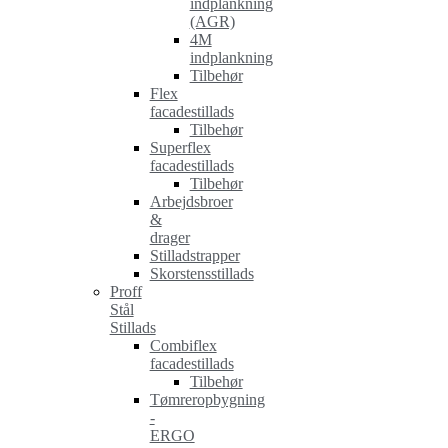
indplankning
(AGR)
4M
indplankning
Tilbehør
Flex
facadestillads
Tilbehør
Superflex
facadestillads
Tilbehør
Arbejdsbroer
&
drager
Stilladstrapper
Skorstensstillads
Proff
Stål
Stillads
Combiflex
facadestillads
Tilbehør
Tømreropbygning
-
ERGO