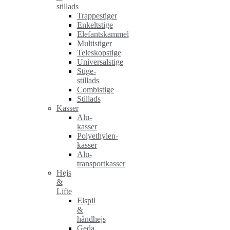
stillads
Trappestiger
Enkeltstige
Elefantskammel
Multistiger
Teleskopstige
Universalstige
Stige-
stillads
Combistige
Stillads
Kasser
Alu-
kasser
Polyethylen-
kasser
Alu-
transportkasser
Hejs
&
Lifte
Elspil
&
håndhejs
Geda