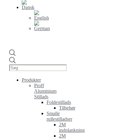
Products
search
Produkter
Proff
Aluminium
Stillads
Foldestillads
Tilbehør
Smalle
rullestilladser
2M
indplankning
2M