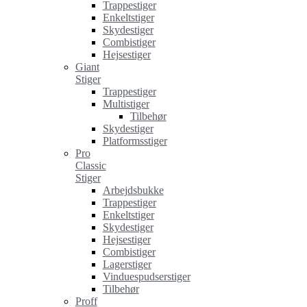
Trappestiger
Enkeltstiger
Skydestiger
Combistiger
Hejsestiger
Giant
Stiger
Trappestiger
Multistiger
Tilbehør
Skydestiger
Platformsstiger
Pro
Classic
Stiger
Arbejdsbukke
Trappestiger
Enkeltstiger
Skydestiger
Hejsestiger
Combistiger
Lagerstiger
Vinduespudserstiger
Tilbehør
Proff