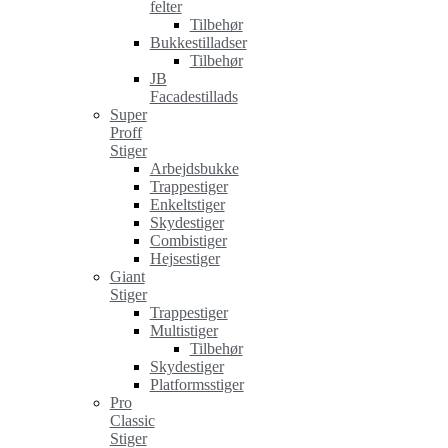
felter
Tilbehør
Bukkestilladser
Tilbehør
JB
Facadestillads
Super
Proff
Stiger
Arbejdsbukke
Trappestiger
Enkeltstiger
Skydestiger
Combistiger
Hejsestiger
Giant
Stiger
Trappestiger
Multistiger
Tilbehør
Skydestiger
Platformsstiger
Pro
Classic
Stiger