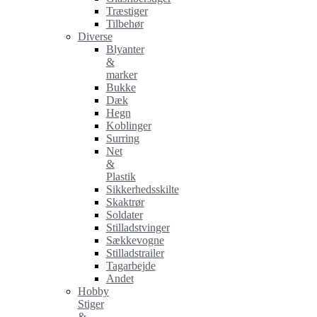
Træstiger
Tilbehør
Diverse
Blyanter
&
marker
Bukke
Dæk
Hegn
Koblinger
Surring
Net
&
Plastik
Sikkerhedsskilte
Skaktrør
Soldater
Stilladstvinger
Sækkevogne
Stilladstrailer
Tagarbejde
Andet
Hobby
Stiger
&