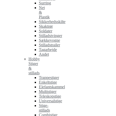
Surring
Net
&
Plastik
Sikkerhedsskilte
Skaktrør
Soldater
Stilladstvinger
Sækkevogne
Stilladstrailer
Tagarbejde
Andet
Hobby
Stiger
&
stillads
Trappestiger
Enkeltstige
Elefantskammel
Multistiger
Teleskopstige
Universalstige
Stige-
stillads
Combistige