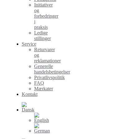
Initiativer
og
forbedringer
i
praksis
Ledige
stillinger
Service
Returvarer
og
reklamationer
Generelle
handelsbetingelser
Privatlivspolitik
FAQ
Mærkater
Kontakt