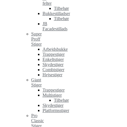
felter
Tilbehør
Bukkestilladser
Tilbehør
JB
Facadestillads
Super
Proff
Stiger
Arbejdsbukke
Trappestiger
Enkeltstiger
Skydestiger
Combistiger
Hejsestiger
Giant
Stiger
Trappestiger
Multistiger
Tilbehør
Skydestiger
Platformsstiger
Pro
Classic
Stiger