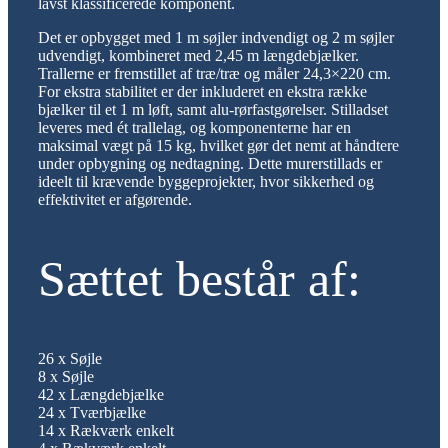
lavst klassificerede komponent.
Det er opbygget med 1 m søjler indvendigt og 2 m søjler
udvendigt, kombineret med 2,45 m længdebjælker.
Trallerne er fremstillet af træ/træ og måler 24,3×220 cm.
For ekstra stabilitet er der inkluderet en ekstra række
bjælker til et 1 m løft, samt alu-rørfastgørelser. Stilladset
leveres med ét trallelag, og komponenterne har en
maksimal vægt på 15 kg, hvilket gør det nemt at håndtere
under opbygning og nedtagning. Dette murerstillads er
ideelt til krævende byggeprojekter, hvor sikkerhed og
effektivitet er afgørende.
Sættet består af:
26 x Søjle
8 x Søjle
42 x Længdebjælke
24 x Tværbjælke
14 x Rækværk enkelt