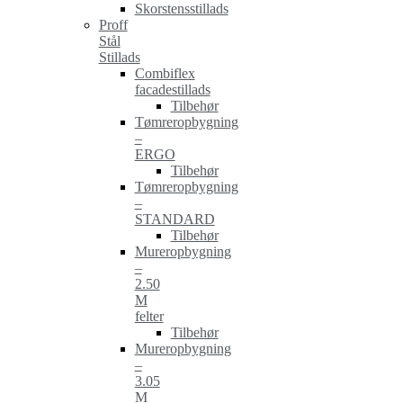
Skorstensstillads
Proff
Stål
Stillads
Combiflex
facadestillads
Tilbehør
Tømreropbygning
–
ERGO
Tilbehør
Tømreropbygning
–
STANDARD
Tilbehør
Mureropbygning
–
2.50
M
felter
Tilbehør
Mureropbygning
–
3.05
M