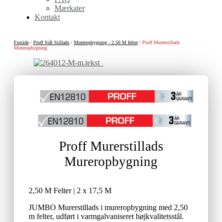
Mærkater
Kontakt
Forside
/
Proff Stål Stillads
/
Mureropbygning - 2.50 M felter
/ Proff Murerstillads
Mureropbygning
Proff Murerstillads
Mureropbygning
2,50 M Felter | 2 x 17,5 M
JUMBO Murerstillads i mureropbygning med 2,50
m felter, udført i varmgalvaniseret højkvalitetsstål.