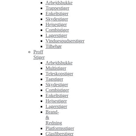
Arbejdsbukke
Trappestiger
Enkeltstiger
Skydestiger
Hejsestiger
Combistiger
Lagerstiger
Vinduespudserstiger
Tilbehør
Proff
Stiger
Arbejdsbukke
Multistiger
Teleskopstiger
Tagstiger
Skydestiger
Combistiger
Enkeltstiger
Hejsestiger
Lagerstiger
Brand-
&
Redning
Platformsstiger
Glasfiberstiger