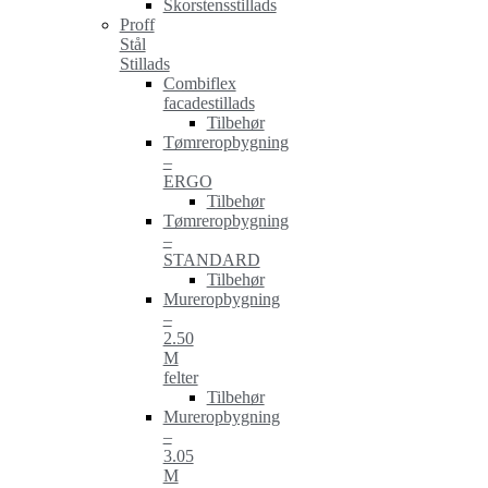
Skorstensstillads
Proff
Stål
Stillads
Combiflex
facadestillads
Tilbehør
Tømreropbygning
–
ERGO
Tilbehør
Tømreropbygning
–
STANDARD
Tilbehør
Mureropbygning
–
2.50
M
felter
Tilbehør
Mureropbygning
–
3.05
M