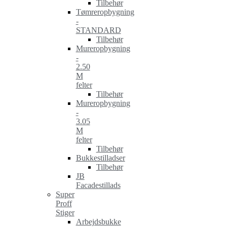
Tilbehør
Tømreropbygning
-
STANDARD
Tilbehør
Mureropbygning
-
2.50
M
felter
Tilbehør
Mureropbygning
-
3.05
M
felter
Tilbehør
Bukkestilladser
Tilbehør
JB
Facadestillads
Super
Proff
Stiger
Arbejdsbukke