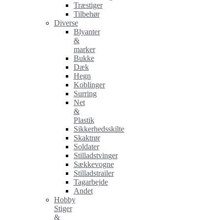
Træstiger
Tilbehør
Diverse
Blyanter
&
marker
Bukke
Dæk
Hegn
Koblinger
Surring
Net
&
Plastik
Sikkerhedsskilte
Skaktrør
Soldater
Stilladstvinger
Sækkevogne
Stilladstrailer
Tagarbejde
Andet
Hobby
Stiger
&