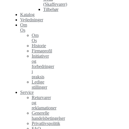
(Skaffevarer)
Tilbehør
Katalog
Vejledninger
Om
Os
Om
Os
Historie
Firmaprofil
Initiativer
og
forbedringer
i
praksis
Ledige
stillinger
Service
Returvarer
og
reklamationer
Generelle
handelsbetingelser
Privatlivspolitik
FAQ