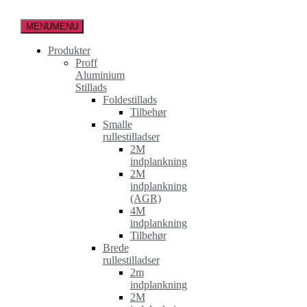
Spring
til
MENU
MENU
indholdet
Produkter
Proff
Aluminium
Stillads
Foldestillads
Tilbehør
Smalle
rullestilladser
2M
indplankning
2M
indplankning
(AGR)
4M
indplankning
Tilbehør
Brede
rullestilladser
2m
indplankning
2M