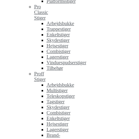
Platformsstiger
Pro
Classic
Stiger
Arbejdsbukke
Trappestiger
Enkeltstiger
Skydestiger
Hejsestiger
Combistiger
Lagerstiger
Vinduespudserstiger
Tilbehør
Proff
Stiger
Arbejdsbukke
Multistiger
Teleskopstiger
Tagstiger
Skydestiger
Combistiger
Enkeltstiger
Hejsestiger
Lagerstiger
Brand-