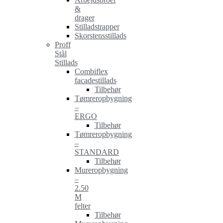
&
drager
Stilladstrapper
Skorstensstillads
Proff
Stål
Stillads
Combiflex
facadestillads
Tilbehør
Tømreropbygning
–
ERGO
Tilbehør
Tømreropbygning
–
STANDARD
Tilbehør
Mureropbygning
–
2.50
M
felter
Tilbehør