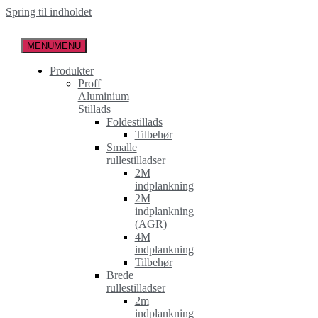
Spring til indholdet
MENU
MENU
Produkter
Proff
Aluminium
Stillads
Foldestillads
Tilbehør
Smalle
rullestilladser
2M
indplankning
2M
indplankning
(AGR)
4M
indplankning
Tilbehør
Brede
rullestilladser
2m
indplankning