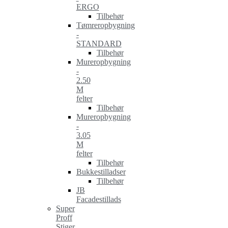
ERGO
Tilbehør
Tømreropbygning
-
STANDARD
Tilbehør
Mureropbygning
-
2.50
M
felter
Tilbehør
Mureropbygning
-
3.05
M
felter
Tilbehør
Bukkestilladser
Tilbehør
JB
Facadestillads
Super
Proff
Stiger