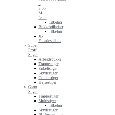
–
3.05
M
felter
Tilbehør
Bukkestilladser
Tilbehør
JB
Facadestillads
Super
Proff
Stiger
Arbejdsbukke
Trappestiger
Enkeltstiger
Skydestiger
Combistiger
Hejsestiger
Giant
Stiger
Trappestiger
Multistiger
Tilbehør
Skydestiger
Platformsstiger