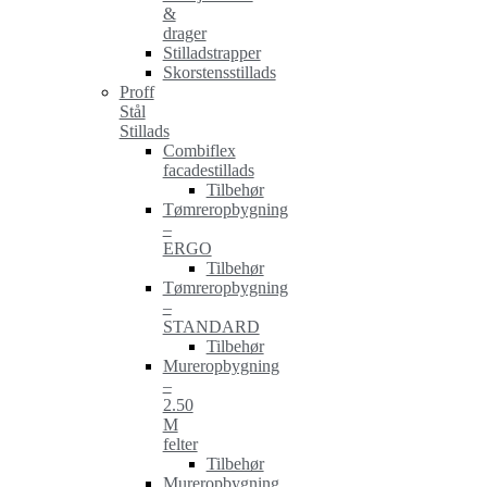
&
drager
Stilladstrapper
Skorstensstillads
Proff
Stål
Stillads
Combiflex
facadestillads
Tilbehør
Tømreropbygning
–
ERGO
Tilbehør
Tømreropbygning
–
STANDARD
Tilbehør
Mureropbygning
–
2.50
M
felter
Tilbehør
Mureropbygning