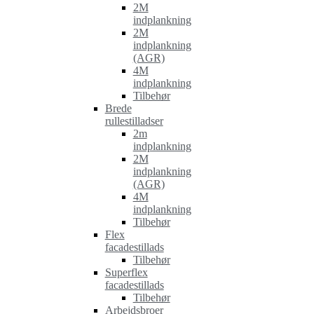
2M
indplankning
2M
indplankning
(AGR)
4M
indplankning
Tilbehør
Brede
rullestilladser
2m
indplankning
2M
indplankning
(AGR)
4M
indplankning
Tilbehør
Flex
facadestillads
Tilbehør
Superflex
facadestillads
Tilbehør
Arbejdsbroer