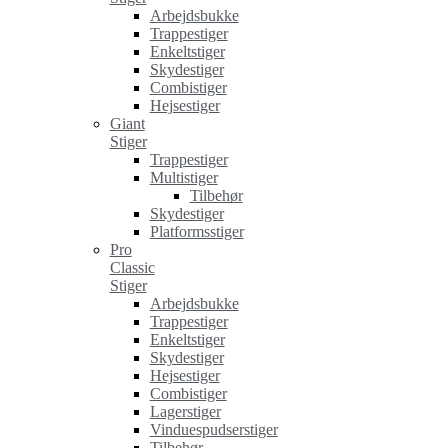
Arbejdsbukke
Trappestiger
Enkeltstiger
Skydestiger
Combistiger
Hejsestiger
Giant
Stiger
Trappestiger
Multistiger
Tilbehør
Skydestiger
Platformsstiger
Pro
Classic
Stiger
Arbejdsbukke
Trappestiger
Enkeltstiger
Skydestiger
Hejsestiger
Combistiger
Lagerstiger
Vinduespudserstiger
Tilbehør