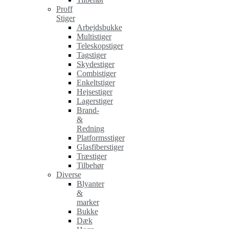
Proff
Stiger
Arbejdsbukke
Multistiger
Teleskopstiger
Tagstiger
Skydestiger
Combistiger
Enkeltstiger
Hejsestiger
Lagerstiger
Brand-
&
Redning
Platformsstiger
Glasfiberstiger
Træstiger
Tilbehør
Diverse
Blyanter
&
marker
Bukke
Dæk