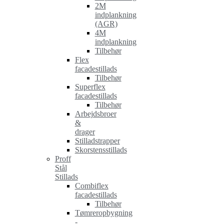
2M
indplankning
(AGR)
4M
indplankning
Tilbehør
Flex
facadestillads
Tilbehør
Superflex
facadestillads
Tilbehør
Arbejdsbroer
&
drager
Stilladstrapper
Skorstensstillads
Proff
Stål
Stillads
Combiflex
facadestillads
Tilbehør
Tømreropbygning
-