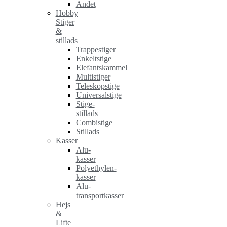
Andet
Hobby
Stiger
&
stillads
Trappestiger
Enkeltstige
Elefantskammel
Multistiger
Teleskopstige
Universalstige
Stige-
stillads
Combistige
Stillads
Kasser
Alu-
kasser
Polyethylen-
kasser
Alu-
transportkasser
Hejs
&
Lifte