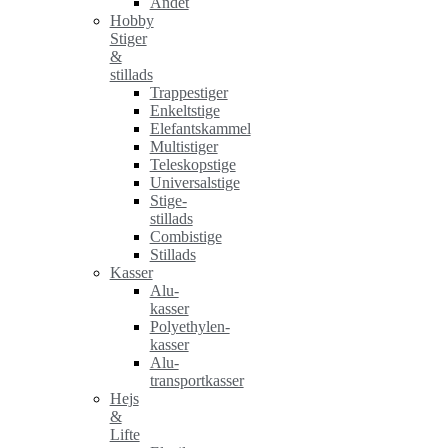
Andet
Hobby
Stiger
&
stillads
Trappestiger
Enkeltstige
Elefantskammel
Multistiger
Teleskopstige
Universalstige
Stige-
stillads
Combistige
Stillads
Kasser
Alu-
kasser
Polyethylen-
kasser
Alu-
transportkasser
Hejs
&
Lifte