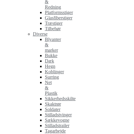
&
Redning
Platformsstiger
Glasfiberstiger
Træstiger
Tilbehør
Diverse
Blyanter
&
marker
Bukke
Dæk
Hegn
Koblinger
Surring
Net
&
Plastik
Sikkerhedsskilte
Skaktrør
Soldater
Stilladstvinger
Sækkevogne
Stilladstrailer
Tagarbejde