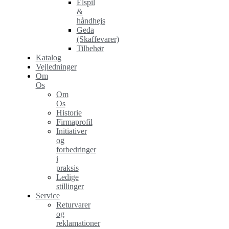
Elspil
&
håndhejs
Geda
(Skaffevarer)
Tilbehør
Katalog
Vejledninger
Om
Os
Om
Os
Historie
Firmaprofil
Initiativer
og
forbedringer
i
praksis
Ledige
stillinger
Service
Returvarer
og
reklamationer