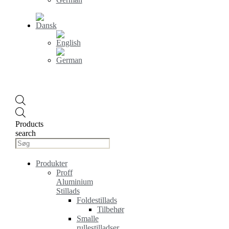
Products
search
Produkter
Proff
Aluminium
Stillads
Foldestillads
Tilbehør
Smalle
rullestilladser