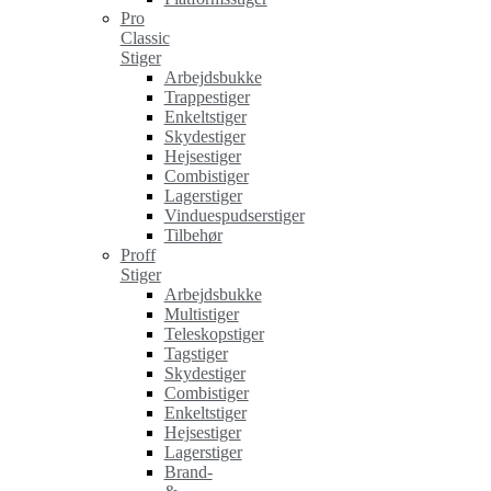
Pro
Classic
Stiger
Arbejdsbukke
Trappestiger
Enkeltstiger
Skydestiger
Hejsestiger
Combistiger
Lagerstiger
Vinduespudserstiger
Tilbehør
Proff
Stiger
Arbejdsbukke
Multistiger
Teleskopstiger
Tagstiger
Skydestiger
Combistiger
Enkeltstiger
Hejsestiger
Lagerstiger
Brand-