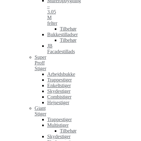
Mureropbygning
–
3.05
M
felter
Tilbehør
Bukkestilladser
Tilbehør
JB
Facadestillads
Super
Proff
Stiger
Arbejdsbukke
Trappestiger
Enkeltstiger
Skydestiger
Combistiger
Hejsestiger
Giant
Stiger
Trappestiger
Multistiger
Tilbehør
Skydestiger