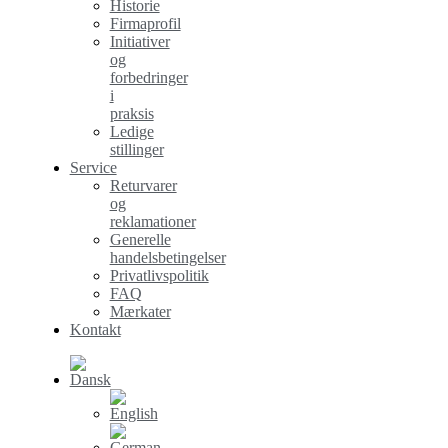
Historie
Firmaprofil
Initiativer
og
forbedringer
i
praksis
Ledige
stillinger
Service
Returvarer
og
reklamationer
Generelle
handelsbetingelser
Privatlivspolitik
FAQ
Mærkater
Kontakt