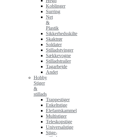
Hegn
Koblinger
Surring
Net
&
Plastik
Sikkerhedsskilte
Skaktrør
Soldater
Stilladstvinger
Sækkevogne
Stilladstrailer
Tagarbejde
Andet
Hobby
Stiger
&
stillads
Trappestiger
Enkeltstige
Elefantskammel
Multistiger
Teleskopstige
Universalstige
Stige-