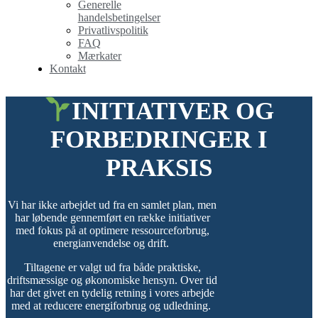
Generelle
handelsbetingelser
Privatlivspolitik
FAQ
Mærkater
Kontakt
INITIATIVER OG
FORBEDRINGER I
PRAKSIS
Vi har ikke arbejdet ud fra en samlet plan, men
har løbende gennemført en række initiativer
med fokus på at optimere ressourceforbrug,
energianvendelse og drift.
Tiltagene er valgt ud fra både praktiske,
driftsmæssige og økonomiske hensyn. Over tid
har det givet en tydelig retning i vores arbejde
med at reducere energiforbrug og udledning.