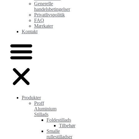
Generelle
handelsbetingelser
Privatlivspolitik
FAQ
Mærkater
Kontakt
Produkter
Proff
Aluminium
Stillads
Foldestillads
Tilbehør
Smalle
rullestilladser