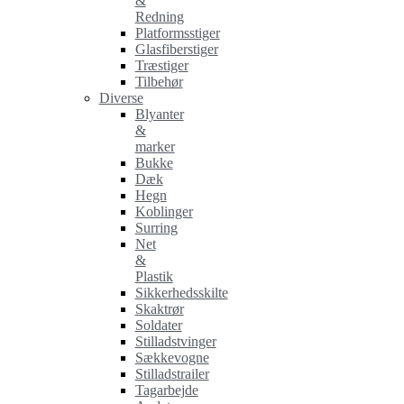
&
Redning
Platformsstiger
Glasfiberstiger
Træstiger
Tilbehør
Diverse
Blyanter
&
marker
Bukke
Dæk
Hegn
Koblinger
Surring
Net
&
Plastik
Sikkerhedsskilte
Skaktrør
Soldater
Stilladstvinger
Sækkevogne
Stilladstrailer
Tagarbejde