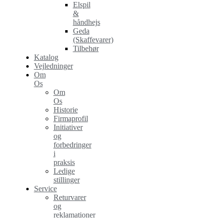
Elspil
&
håndhejs
Geda
(Skaffevarer)
Tilbehør
Katalog
Vejledninger
Om
Os
Om
Os
Historie
Firmaprofil
Initiativer
og
forbedringer
i
praksis
Ledige
stillinger
Service
Returvarer
og
reklamationer