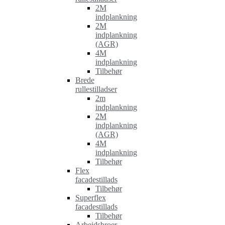
2M
indplankning
2M
indplankning
(AGR)
4M
indplankning
Tilbehør
Brede
rullestilladser
2m
indplankning
2M
indplankning
(AGR)
4M
indplankning
Tilbehør
Flex
facadestillads
Tilbehør
Superflex
facadestillads
Tilbehør
Arbejdsbroer