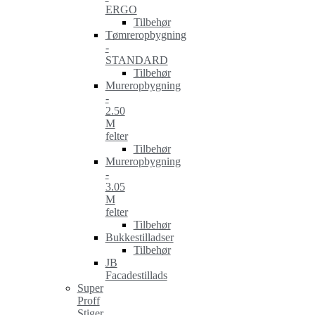
ERGO
Tilbehør
Tømreropbygning
-
STANDARD
Tilbehør
Mureropbygning
-
2.50
M
felter
Tilbehør
Mureropbygning
-
3.05
M
felter
Tilbehør
Bukkestilladser
Tilbehør
JB
Facadestillads
Super
Proff
Stiger