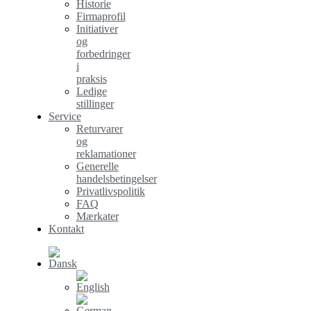
Historie
Firmaprofil
Initiativer
og
forbedringer
i
praksis
Ledige
stillinger
Service
Returvarer
og
reklamationer
Generelle
handelsbetingelser
Privatlivspolitik
FAQ
Mærkater
Kontakt