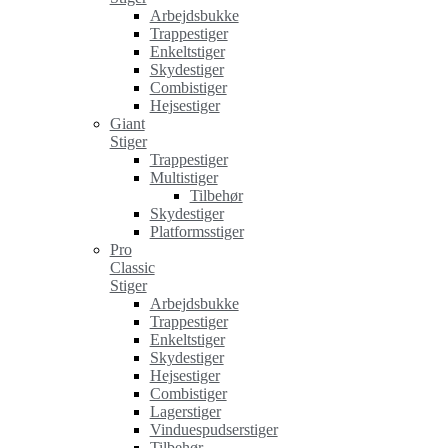
Arbejdsbukke
Trappestiger
Enkeltstiger
Skydestiger
Combistiger
Hejsestiger
Giant
Stiger
Trappestiger
Multistiger
Tilbehør
Skydestiger
Platformsstiger
Pro
Classic
Stiger
Arbejdsbukke
Trappestiger
Enkeltstiger
Skydestiger
Hejsestiger
Combistiger
Lagerstiger
Vinduespudserstiger
Tilbehør