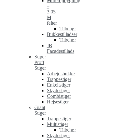
Mureropbygning
–
3.05
M
felter
Tilbehør
Bukkestilladser
Tilbehør
JB
Facadestillads
Super
Proff
Stiger
Arbejdsbukke
Trappestiger
Enkeltstiger
Skydestiger
Combistiger
Hejsestiger
Giant
Stiger
Trappestiger
Multistiger
Tilbehør
Skydestiger