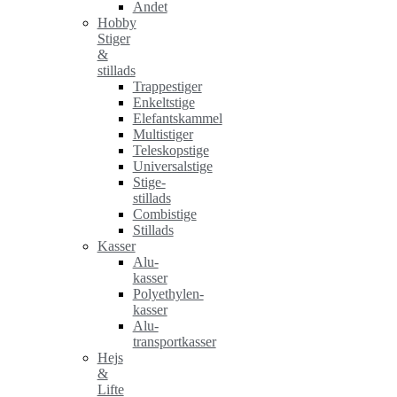
Andet
Hobby
Stiger
&
stillads
Trappestiger
Enkeltstige
Elefantskammel
Multistiger
Teleskopstige
Universalstige
Stige-
stillads
Combistige
Stillads
Kasser
Alu-
kasser
Polyethylen-
kasser
Alu-
transportkasser
Hejs
&
Lifte