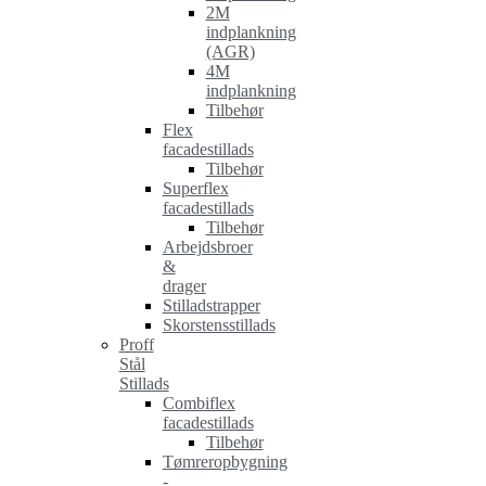
2M
indplankning
(AGR)
4M
indplankning
Tilbehør
Flex
facadestillads
Tilbehør
Superflex
facadestillads
Tilbehør
Arbejdsbroer
&
drager
Stilladstrapper
Skorstensstillads
Proff
Stål
Stillads
Combiflex
facadestillads
Tilbehør
Tømreropbygning
-