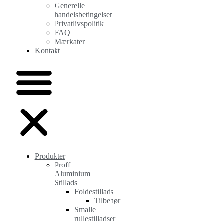
Generelle
handelsbetingelser
Privatlivspolitik
FAQ
Mærkater
Kontakt
Produkter
Proff
Aluminium
Stillads
Foldestillads
Tilbehør
Smalle
rullestilladser