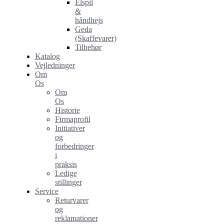
Elspil
&
håndhejs
Geda
(Skaffevarer)
Tilbehør
Katalog
Vejledninger
Om
Os
Om
Os
Historie
Firmaprofil
Initiativer
og
forbedringer
i
praksis
Ledige
stillinger
Service
Returvarer
og
reklamationer