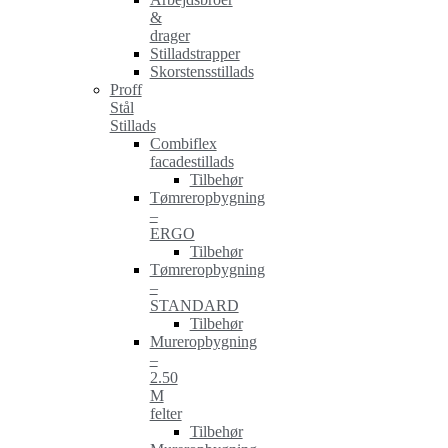
&
drager
Stilladstrapper
Skorstensstillads
Proff
Stål
Stillads
Combiflex
facadestillads
Tilbehør
Tømreropbygning
–
ERGO
Tilbehør
Tømreropbygning
–
STANDARD
Tilbehør
Mureropbygning
–
2.50
M
felter
Tilbehør