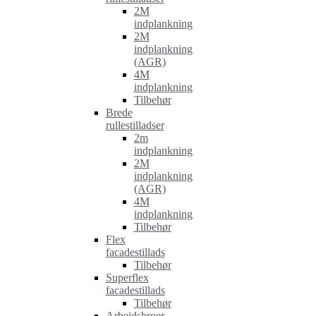
2M
indplankning
2M
indplankning
(AGR)
4M
indplankning
Tilbehør
Brede
rullestilladser
2m
indplankning
2M
indplankning
(AGR)
4M
indplankning
Tilbehør
Flex
facadestillads
Tilbehør
Superflex
facadestillads
Tilbehør
Arbejdsbroer