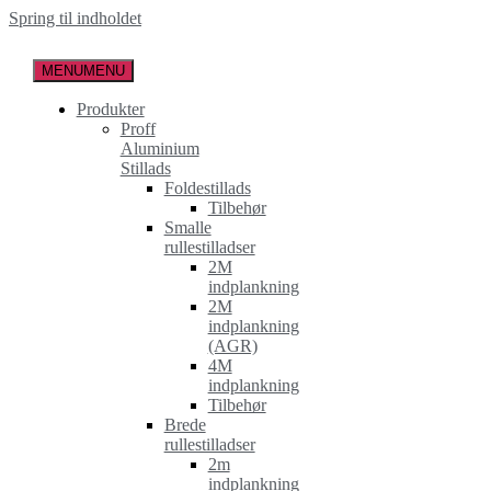
Spring til indholdet
MENU
MENU
Produkter
Proff
Aluminium
Stillads
Foldestillads
Tilbehør
Smalle
rullestilladser
2M
indplankning
2M
indplankning
(AGR)
4M
indplankning
Tilbehør
Brede
rullestilladser
2m
indplankning