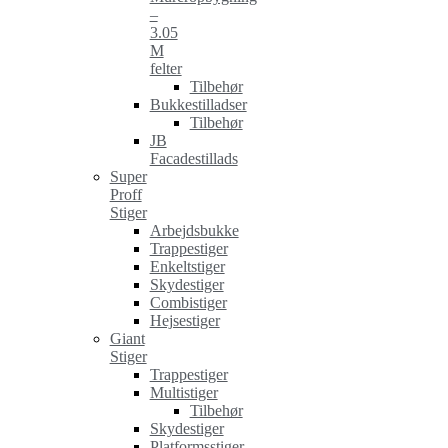
–
3.05
M
felter
Tilbehør
Bukkestilladser
Tilbehør
JB
Facadestillads
Super
Proff
Stiger
Arbejdsbukke
Trappestiger
Enkeltstiger
Skydestiger
Combistiger
Hejsestiger
Giant
Stiger
Trappestiger
Multistiger
Tilbehør
Skydestiger
Platformsstiger