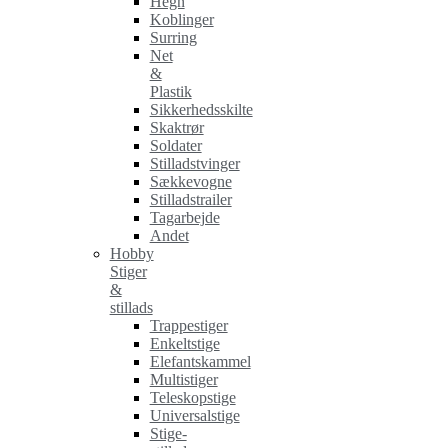
Hegn
Koblinger
Surring
Net
&
Plastik
Sikkerhedsskilte
Skaktrør
Soldater
Stilladstvinger
Sækkevogne
Stilladstrailer
Tagarbejde
Andet
Hobby
Stiger
&
stillads
Trappestiger
Enkeltstige
Elefantskammel
Multistiger
Teleskopstige
Universalstige
Stige-