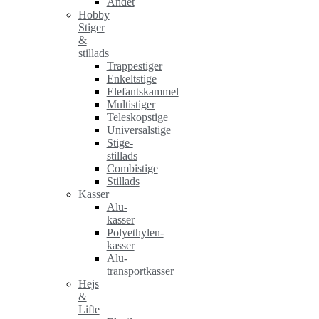
Andet
Hobby
Stiger
&
stillads
Trappestiger
Enkeltstige
Elefantskammel
Multistiger
Teleskopstige
Universalstige
Stige-
stillads
Combistige
Stillads
Kasser
Alu-
kasser
Polyethylen-
kasser
Alu-
transportkasser
Hejs
&
Lifte