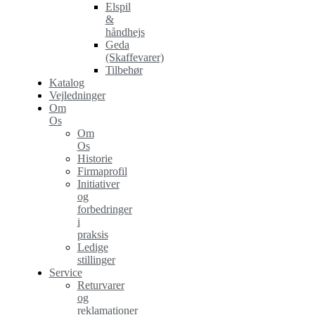
Elspil
&
håndhejs
Geda
(Skaffevarer)
Tilbehør
Katalog
Vejledninger
Om
Os
Om
Os
Historie
Firmaprofil
Initiativer
og
forbedringer
i
praksis
Ledige
stillinger
Service
Returvarer
og
reklamationer