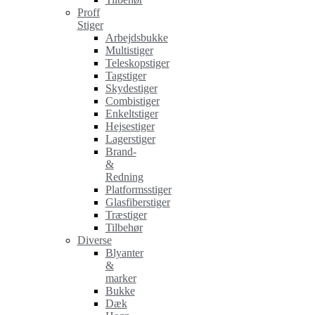
Proff
Stiger
Arbejdsbukke
Multistiger
Teleskopstiger
Tagstiger
Skydestiger
Combistiger
Enkeltstiger
Hejsestiger
Lagerstiger
Brand-
&
Redning
Platformsstiger
Glasfiberstiger
Træstiger
Tilbehør
Diverse
Blyanter
&
marker
Bukke
Dæk