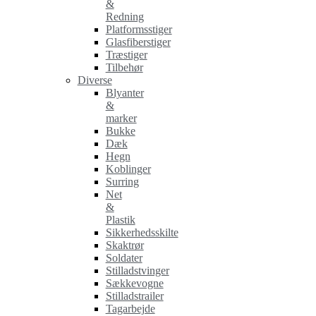
&
Redning
Platformsstiger
Glasfiberstiger
Træstiger
Tilbehør
Diverse
Blyanter
&
marker
Bukke
Dæk
Hegn
Koblinger
Surring
Net
&
Plastik
Sikkerhedsskilte
Skaktrør
Soldater
Stilladstvinger
Sækkevogne
Stilladstrailer
Tagarbejde