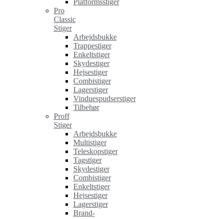
Platformsstiger
Pro
Classic
Stiger
Arbejdsbukke
Trappestiger
Enkeltstiger
Skydestiger
Hejsestiger
Combistiger
Lagerstiger
Vinduespudserstiger
Tilbehør
Proff
Stiger
Arbejdsbukke
Multistiger
Teleskopstiger
Tagstiger
Skydestiger
Combistiger
Enkeltstiger
Hejsestiger
Lagerstiger
Brand-