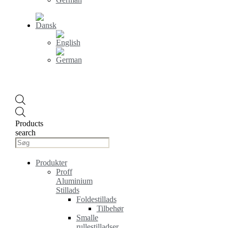
Products
search
Produkter
Proff
Aluminium
Stillads
Foldestillads
Tilbehør
Smalle
rullestilladser