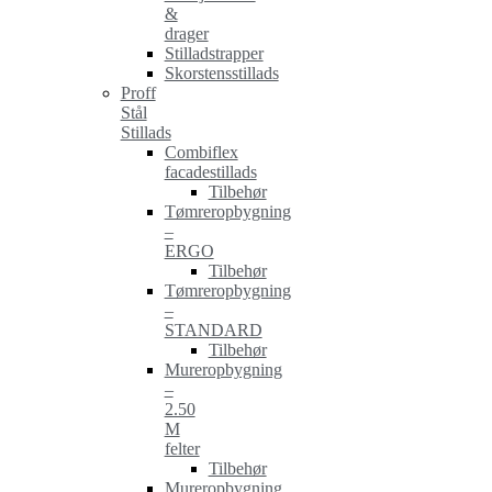
&
drager
Stilladstrapper
Skorstensstillads
Proff
Stål
Stillads
Combiflex
facadestillads
Tilbehør
Tømreropbygning
–
ERGO
Tilbehør
Tømreropbygning
–
STANDARD
Tilbehør
Mureropbygning
–
2.50
M
felter
Tilbehør
Mureropbygning