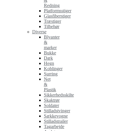
&
Redning
Platformsstiger
Glasfiberstiger
Træstiger
Tilbehør
Diverse
Blyanter
&
marker
Bukke
Dæk
Hegn
Koblinger
Surring
Net
&
Plastik
Sikkerhedsskilte
Skaktrør
Soldater
Stilladstvinger
Sækkevogne
Stilladstrailer
Tagarbejde