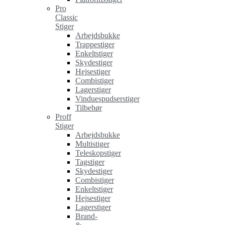
Pro
Classic
Stiger
Arbejdsbukke
Trappestiger
Enkeltstiger
Skydestiger
Hejsestiger
Combistiger
Lagerstiger
Vinduespudserstiger
Tilbehør
Proff
Stiger
Arbejdsbukke
Multistiger
Teleskopstiger
Tagstiger
Skydestiger
Combistiger
Enkeltstiger
Hejsestiger
Lagerstiger
Brand-