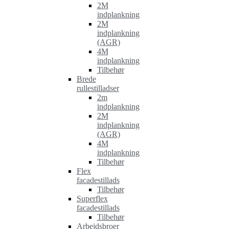
2M
indplankning
2M
indplankning
(AGR)
4M
indplankning
Tilbehør
Brede
rullestilladser
2m
indplankning
2M
indplankning
(AGR)
4M
indplankning
Tilbehør
Flex
facadestillads
Tilbehør
Superflex
facadestillads
Tilbehør
Arbejdsbroer