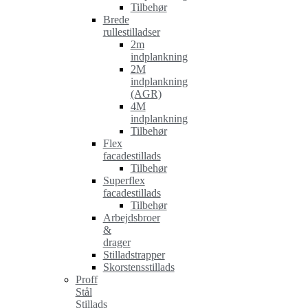
Tilbehør
Brede
rullestilladser
2m
indplankning
2M
indplankning
(AGR)
4M
indplankning
Tilbehør
Flex
facadestillads
Tilbehør
Superflex
facadestillads
Tilbehør
Arbejdsbroer
&
drager
Stilladstrapper
Skorstensstillads
Proff
Stål
Stillads