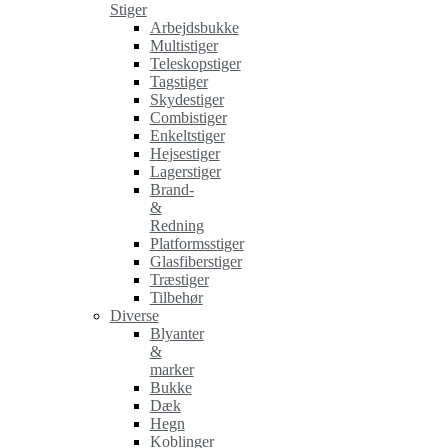
Stiger
Arbejdsbukke
Multistiger
Teleskopstiger
Tagstiger
Skydestiger
Combistiger
Enkeltstiger
Hejsestiger
Lagerstiger
Brand-
&
Redning
Platformsstiger
Glasfiberstiger
Træstiger
Tilbehør
Diverse
Blyanter
&
marker
Bukke
Dæk
Hegn
Koblinger