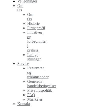
Vejledninger
Om
Os
Om
Os
Historie
Firmaprofil
Initiativer
og
forbedringer
i
praksis
Ledige
stillinger
Service
Returvarer
og
reklamationer
Generelle
handelsbetingelser
Privatlivspolitik
FAQ
Mærkater
Kontakt