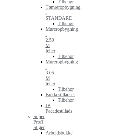
Tilbehør
Tømreropbygning
-
STANDARD
Tilbehør
Mureropbygning
-
2.50
M
felter
Tilbehør
Mureropbygning
-
3.05
M
felter
Tilbehør
Bukkestilladser
Tilbehør
JB
Facadestillads
Super
Proff
Stiger
Arbejdsbukke