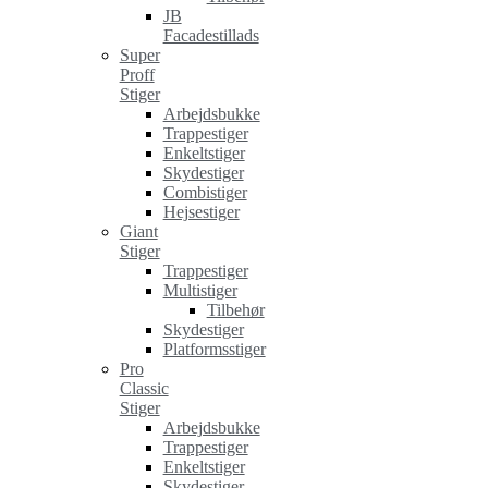
JB
Facadestillads
Super
Proff
Stiger
Arbejdsbukke
Trappestiger
Enkeltstiger
Skydestiger
Combistiger
Hejsestiger
Giant
Stiger
Trappestiger
Multistiger
Tilbehør
Skydestiger
Platformsstiger
Pro
Classic
Stiger
Arbejdsbukke
Trappestiger
Enkeltstiger
Skydestiger