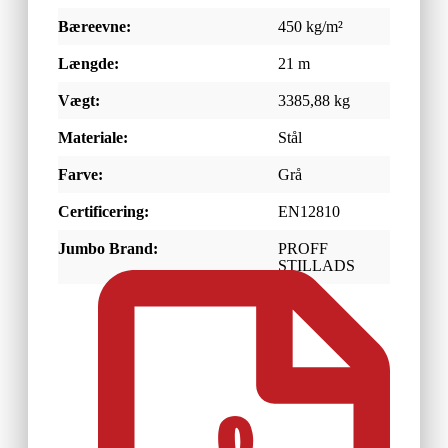
Bæreevne:
450 kg/m²
Længde:
21 m
Vægt:
3385,88 kg
Materiale:
Stål
Farve:
Grå
Certificering:
EN12810
Jumbo Brand:
PROFF
STILLADS