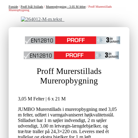
Forside
/
Proff Stål Stillads
/
Mureropbygning - 3.05 M felter
/ Proff Murerstillads
Mureropbygning
Proff Murerstillads
Mureropbygning
3,05 M Felter | 6 x 21 M
JUMBO Murerstillads i mureropbygning med 3,05
m felter, udført i varmgalvaniseret højkvalitetsstål.
Stilladset har 1 m søjler indvendigt, 2 m søjler
udvendigt, 3,00 m letvægts-længdebjælker, og
træ/træ traller på 24,3×220 cm. Leveres med ét
trallelag og ekstra bjælker for 1 m løft.