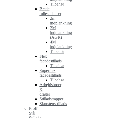
Tilbehør
Brede
rullestilladser
2m
indplankning
2M
indplankning
(AGR)
4M
indplankning
Tilbehør
Flex
facadestillads
Tilbehør
Superflex
facadestillads
Tilbehør
Arbejdsbroer
&
drager
Stilladstrapper
Skorstensstillads
Proff
Stål
Stillads