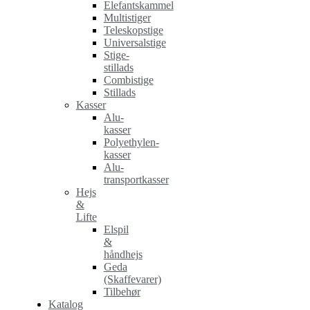
Elefantskammel
Multistiger
Teleskopstige
Universalstige
Stige-
stillads
Combistige
Stillads
Kasser
Alu-
kasser
Polyethylen-
kasser
Alu-
transportkasser
Hejs
&
Lifte
Elspil
&
håndhejs
Geda
(Skaffevarer)
Tilbehør
Katalog