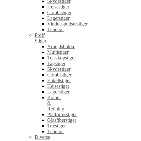
Skydestiger
Hejsestiger
Combistiger
Lagerstiger
Vinduespudserstiger
Tilbehør
Proff
Stiger
Arbejdsbukke
Multistiger
Teleskopstiger
Tagstiger
Skydestiger
Combistiger
Enkeltstiger
Hejsestiger
Lagerstiger
Brand-
&
Redning
Platformsstiger
Glasfiberstiger
Træstiger
Tilbehør
Diverse