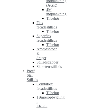
indplankning
(AGR)
4M
indplankning
Tilbehør
Flex
facadestillads
Tilbehør
Superflex
facadestillads
Tilbehør
Arbejdsbroer
&
drager
Stilladstrapper
Skorstensstillads
Proff
Stål
Stillads
Combiflex
facadestillads
Tilbehør
Tømreropbygning
-
ERGO