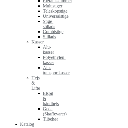
Elefantskammel
Multistiger
Teleskopstige
Universalstige
Stige-
stillads
Combistige
Stillads
Kasser
Alu-
kasser
Polyethylen-
kasser
Alu-
transportkasser
Hejs
&
Lifte
Elspil
&
håndhejs
Geda
(Skaffevarer)
Tilbehør
Katalog