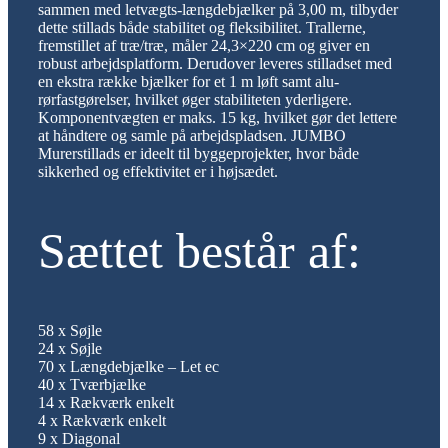
sammen med letvægts-længdebjælker på 3,00 m, tilbyder
dette stillads både stabilitet og fleksibilitet. Trallerne,
fremstillet af træ/træ, måler 24,3×220 cm og giver en
robust arbejdsplatform. Derudover leveres stilladset med
en ekstra række bjælker for et 1 m løft samt alu-
rørfastgørelser, hvilket øger stabiliteten yderligere.
Komponentvægten er maks. 15 kg, hvilket gør det lettere
at håndtere og samle på arbejdspladsen. JUMBO
Murerstillads er ideelt til byggeprojekter, hvor både
sikkerhed og effektivitet er i højsædet.
Sættet består af:
58 x Søjle
24 x Søjle
70 x Længdebjælke – Let ec
40 x Tværbjælke
14 x Rækværk enkelt
4 x Rækværk enkelt
9 x Diagonal