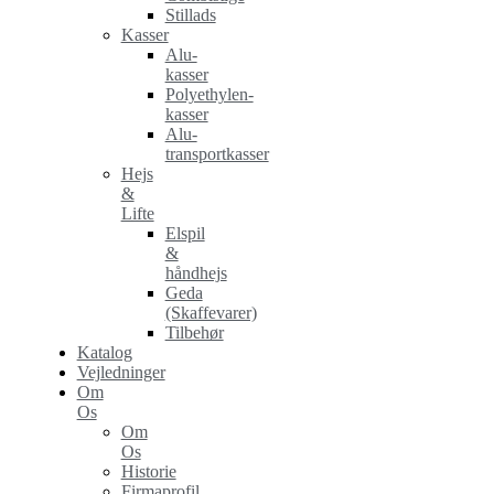
Stillads
Kasser
Alu-
kasser
Polyethylen-
kasser
Alu-
transportkasser
Hejs
&
Lifte
Elspil
&
håndhejs
Geda
(Skaffevarer)
Tilbehør
Katalog
Vejledninger
Om
Os
Om
Os
Historie
Firmaprofil