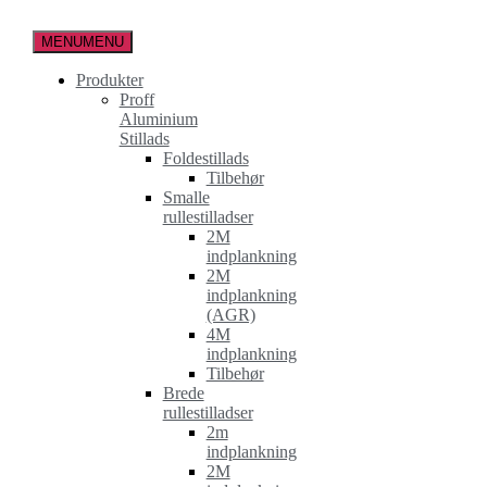
Spring
til
MENU
MENU
indholdet
Produkter
Proff
Aluminium
Stillads
Foldestillads
Tilbehør
Smalle
rullestilladser
2M
indplankning
2M
indplankning
(AGR)
4M
indplankning
Tilbehør
Brede
rullestilladser
2m
indplankning
2M