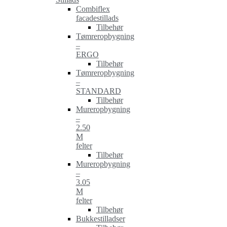
Combiflex
facadestillads
Tilbehør
Tømreropbygning
–
ERGO
Tilbehør
Tømreropbygning
–
STANDARD
Tilbehør
Mureropbygning
–
2.50
M
felter
Tilbehør
Mureropbygning
–
3.05
M
felter
Tilbehør
Bukkestilladser