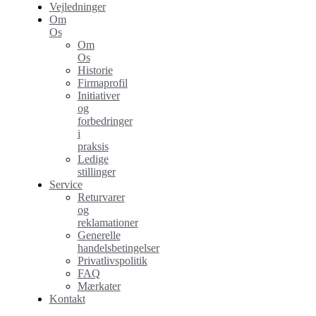
Vejledninger
Om
Os
Om
Os
Historie
Firmaprofil
Initiativer
og
forbedringer
i
praksis
Ledige
stillinger
Service
Returvarer
og
reklamationer
Generelle
handelsbetingelser
Privatlivspolitik
FAQ
Mærkater
Kontakt