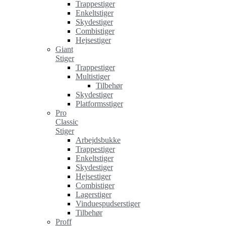
Trappestiger
Enkeltstiger
Skydestiger
Combistiger
Hejsestiger
Giant
Stiger
Trappestiger
Multistiger
Tilbehør
Skydestiger
Platformsstiger
Pro
Classic
Stiger
Arbejdsbukke
Trappestiger
Enkeltstiger
Skydestiger
Hejsestiger
Combistiger
Lagerstiger
Vinduespudserstiger
Tilbehør
Proff