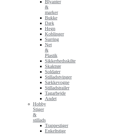
Blyanter
&
marker
Bukke
Dæk
Hegn
Koblinger
Surring
Net
&
Plastik
Sikkerhedsskilte
Skaktrør
Soldater
Stilladstvinger
Sækkevogne
Stilladstrailer
Tagarbejde
Andet
Hobby
Stiger
&
stillads
Trappestiger
Enkeltstige