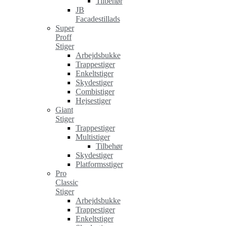
Tilbehør
JB
Facadestillads
Super
Proff
Stiger
Arbejdsbukke
Trappestiger
Enkeltstiger
Skydestiger
Combistiger
Hejsestiger
Giant
Stiger
Trappestiger
Multistiger
Tilbehør
Skydestiger
Platformsstiger
Pro
Classic
Stiger
Arbejdsbukke
Trappestiger
Enkeltstiger