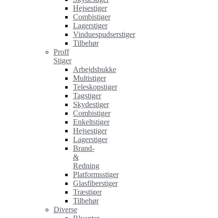
Hejsestiger
Combistiger
Lagerstiger
Vinduespudserstiger
Tilbehør
Proff
Stiger
Arbejdsbukke
Multistiger
Teleskopstiger
Tagstiger
Skydestiger
Combistiger
Enkeltstiger
Hejsestiger
Lagerstiger
Brand-
&
Redning
Platformsstiger
Glasfiberstiger
Træstiger
Tilbehør
Diverse