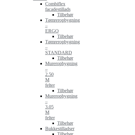
Combiflex
facadestillads
Tilbehør
Tømreropbygning
–
ERGO
Tilbehør
Tømreropbygning
–
STANDARD
Tilbehør
Mureropbygning
–
2.50
M
felter
Tilbehør
Mureropbygning
–
3.05
M
felter
Tilbehør
Bukkestilladser
Tilbehør