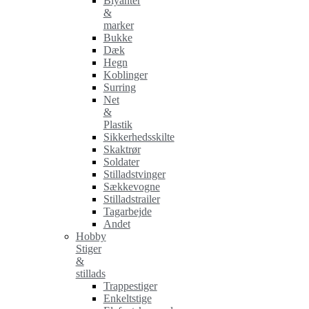
Blyanter
&
marker
Bukke
Dæk
Hegn
Koblinger
Surring
Net
&
Plastik
Sikkerhedsskilte
Skaktrør
Soldater
Stilladstvinger
Sækkevogne
Stilladstrailer
Tagarbejde
Andet
Hobby
Stiger
&
stillads
Trappestiger
Enkeltstige