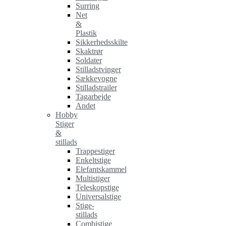
Surring
Net
&
Plastik
Sikkerhedsskilte
Skaktrør
Soldater
Stilladstvinger
Sækkevogne
Stilladstrailer
Tagarbejde
Andet
Hobby
Stiger
&
stillads
Trappestiger
Enkeltstige
Elefantskammel
Multistiger
Teleskopstige
Universalstige
Stige-
stillads
Combistige