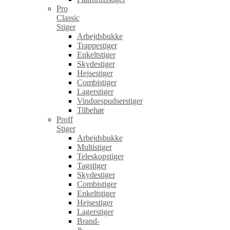
Pro
Classic
Stiger
Arbejdsbukke
Trappestiger
Enkeltstiger
Skydestiger
Hejsestiger
Combistiger
Lagerstiger
Vinduespudserstiger
Tilbehør
Proff
Stiger
Arbejdsbukke
Multistiger
Teleskopstiger
Tagstiger
Skydestiger
Combistiger
Enkeltstiger
Hejsestiger
Lagerstiger
Brand-