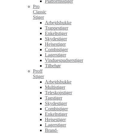
Platformsstiger
Pro
Classic
Stiger
Arbejdsbukke
Trappestiger
Enkeltstiger
Skydestiger
Hejsestiger
Combistiger
Lagerstiger
Vinduespudserstiger
Tilbehør
Proff
Stiger
Arbejdsbukke
Multistiger
Teleskopstiger
Tagstiger
Skydestiger
Combistiger
Enkeltstiger
Hejsestiger
Lagerstiger
Brand-