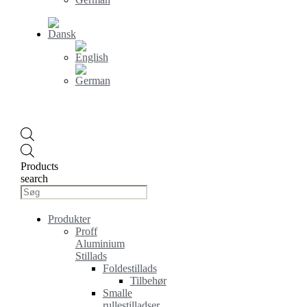
Products
search
Produkter
Proff
Aluminium
Stillads
Foldestillads
Tilbehør
Smalle
rullestilladser