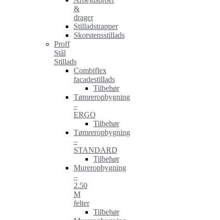
&
drager
Stilladstrapper
Skorstensstillads
Proff
Stål
Stillads
Combiflex
facadestillads
Tilbehør
Tømreropbygning
–
ERGO
Tilbehør
Tømreropbygning
–
STANDARD
Tilbehør
Mureropbygning
–
2.50
M
felter
Tilbehør