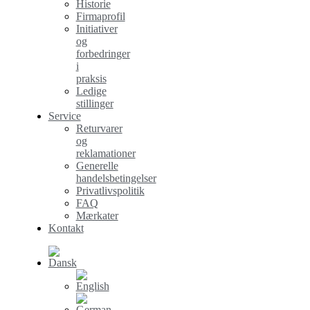
Historie
Firmaprofil
Initiativer
og
forbedringer
i
praksis
Ledige
stillinger
Service
Returvarer
og
reklamationer
Generelle
handelsbetingelser
Privatlivspolitik
FAQ
Mærkater
Kontakt