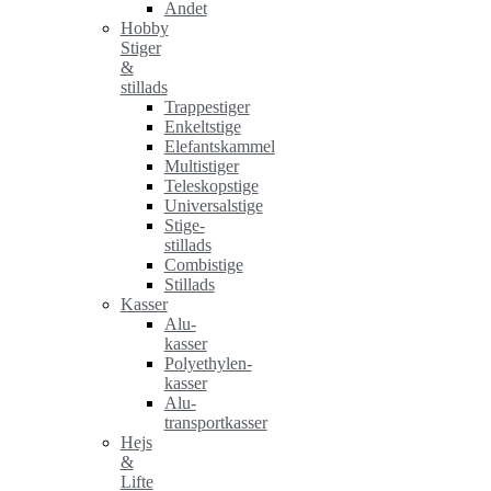
Andet
Hobby
Stiger
&
stillads
Trappestiger
Enkeltstige
Elefantskammel
Multistiger
Teleskopstige
Universalstige
Stige-
stillads
Combistige
Stillads
Kasser
Alu-
kasser
Polyethylen-
kasser
Alu-
transportkasser
Hejs
&
Lifte