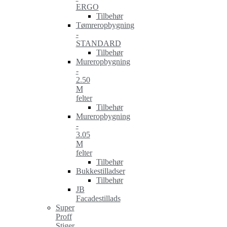
ERGO
Tilbehør
Tømreropbygning
-
STANDARD
Tilbehør
Mureropbygning
-
2.50
M
felter
Tilbehør
Mureropbygning
-
3.05
M
felter
Tilbehør
Bukkestilladser
Tilbehør
JB
Facadestillads
Super
Proff
Stiger