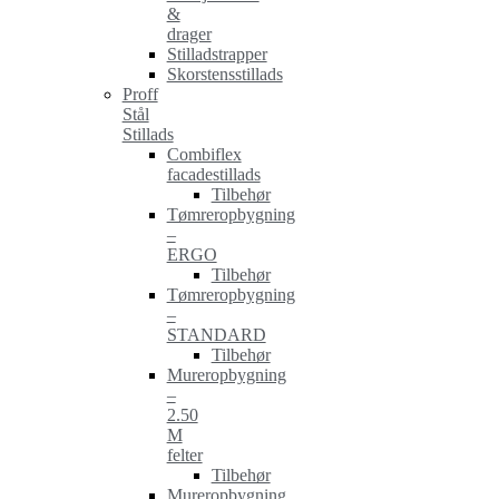
&
drager
Stilladstrapper
Skorstensstillads
Proff
Stål
Stillads
Combiflex
facadestillads
Tilbehør
Tømreropbygning
–
ERGO
Tilbehør
Tømreropbygning
–
STANDARD
Tilbehør
Mureropbygning
–
2.50
M
felter
Tilbehør
Mureropbygning