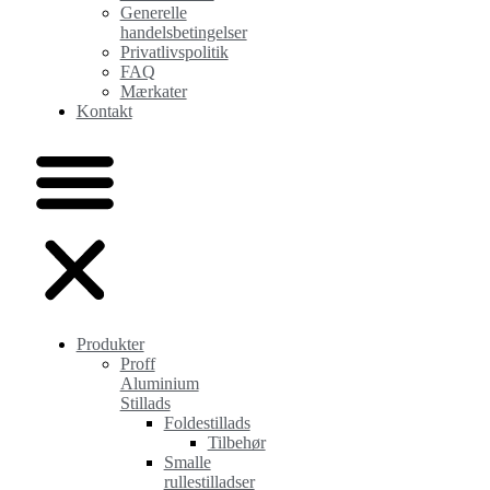
Generelle
handelsbetingelser
Privatlivspolitik
FAQ
Mærkater
Kontakt
Produkter
Proff
Aluminium
Stillads
Foldestillads
Tilbehør
Smalle
rullestilladser