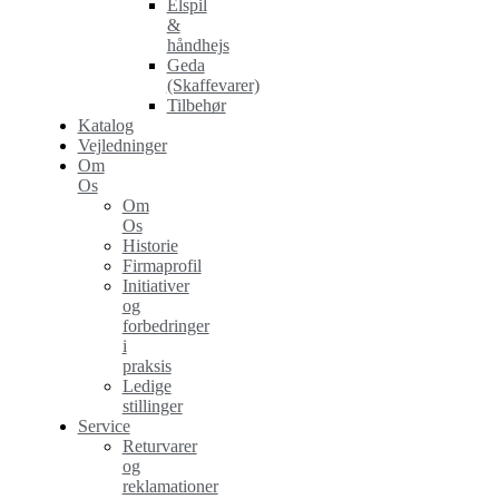
Elspil
&
håndhejs
Geda
(Skaffevarer)
Tilbehør
Katalog
Vejledninger
Om
Os
Om
Os
Historie
Firmaprofil
Initiativer
og
forbedringer
i
praksis
Ledige
stillinger
Service
Returvarer
og
reklamationer