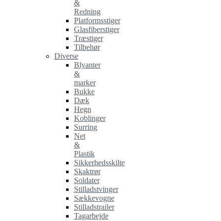
&
Redning
Platformsstiger
Glasfiberstiger
Træstiger
Tilbehør
Diverse
Blyanter
&
marker
Bukke
Dæk
Hegn
Koblinger
Surring
Net
&
Plastik
Sikkerhedsskilte
Skaktrør
Soldater
Stilladstvinger
Sækkevogne
Stilladstrailer
Tagarbejde