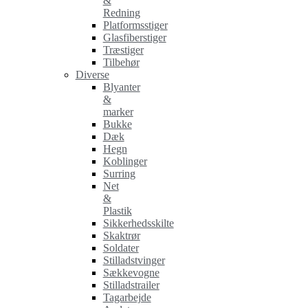
&
Redning
Platformsstiger
Glasfiberstiger
Træstiger
Tilbehør
Diverse
Blyanter
&
marker
Bukke
Dæk
Hegn
Koblinger
Surring
Net
&
Plastik
Sikkerhedsskilte
Skaktrør
Soldater
Stilladstvinger
Sækkevogne
Stilladstrailer
Tagarbejde