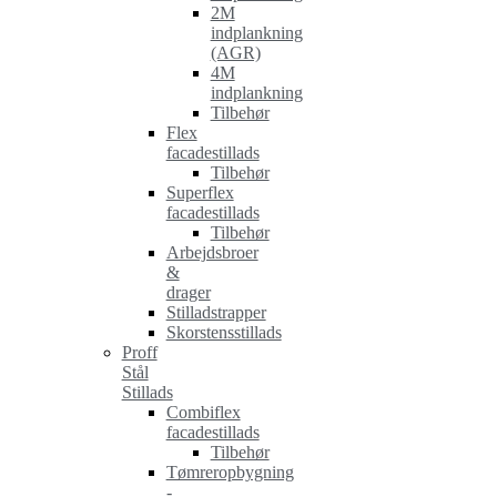
2M
indplankning
(AGR)
4M
indplankning
Tilbehør
Flex
facadestillads
Tilbehør
Superflex
facadestillads
Tilbehør
Arbejdsbroer
&
drager
Stilladstrapper
Skorstensstillads
Proff
Stål
Stillads
Combiflex
facadestillads
Tilbehør
Tømreropbygning
-