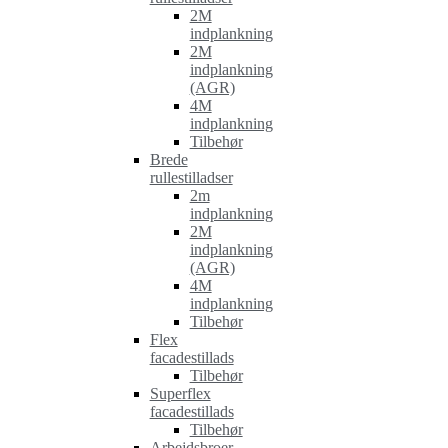
2M
indplankning
2M
indplankning
(AGR)
4M
indplankning
Tilbehør
Brede
rullestilladser
2m
indplankning
2M
indplankning
(AGR)
4M
indplankning
Tilbehør
Flex
facadestillads
Tilbehør
Superflex
facadestillads
Tilbehør
Arbejdsbroer