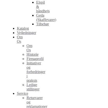
Elspil
&
håndhejs
Geda
(Skaffevarer)
Tilbehør
Katalog
Vejledninger
Om
Os
Om
Os
Historie
Firmaprofil
Initiativer
og
forbedringer
i
praksis
Ledige
stillinger
Service
Returvarer
og
reklamationer