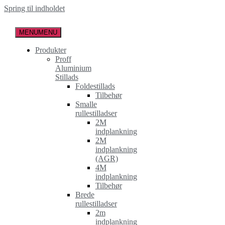
Spring til indholdet
MENU
MENU
Produkter
Proff
Aluminium
Stillads
Foldestillads
Tilbehør
Smalle
rullestilladser
2M
indplankning
2M
indplankning
(AGR)
4M
indplankning
Tilbehør
Brede
rullestilladser
2m
indplankning