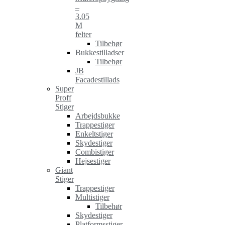
–
3.05
M
felter
Tilbehør
Bukkestilladser
Tilbehør
JB
Facadestillads
Super
Proff
Stiger
Arbejdsbukke
Trappestiger
Enkeltstiger
Skydestiger
Combistiger
Hejsestiger
Giant
Stiger
Trappestiger
Multistiger
Tilbehør
Skydestiger
Platformsstiger