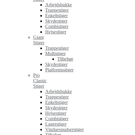
Arbejdsbukke
Trappestiger
Enkeltstiger
Skydestiger
Combistiger
Hejsestiger
Giant
Stiger
Trappestiger
Multistiger
Tilbehør
Skydestiger
Platformsstiger
Pro
Classic
Stiger
Arbejdsbukke
Trappestiger
Enkeltstiger
Skydestiger
Hejsestiger
Combistiger
Lagerstiger
Vinduespudserstiger
Tilbehør