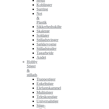
Hegn
Koblinger
Surring
Net
&
Plastik
Sikkerhedsskilte
Skaktrør
Soldater
Stilladstvinger
Sækkevogne
Stilladstrailer
Tagarbejde
Andet
Hobby
Stiger
&
stillads
Trappestiger
Enkeltstige
Elefantskammel
Multistiger
Teleskopstige
Universalstige
Stige-