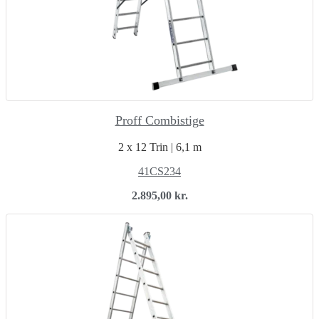
Proff Combistige
2 x 12 Trin | 6,1 m
41CS234
2.895,00
kr.