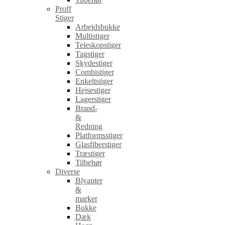
Proff
Stiger
Arbejdsbukke
Multistiger
Teleskopstiger
Tagstiger
Skydestiger
Combistiger
Enkeltstiger
Hejsestiger
Lagerstiger
Brand-
&
Redning
Platformsstiger
Glasfiberstiger
Træstiger
Tilbehør
Diverse
Blyanter
&
marker
Bukke
Dæk