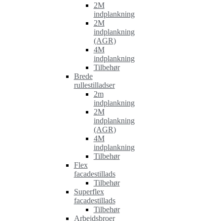
2M
indplankning
2M
indplankning
(AGR)
4M
indplankning
Tilbehør
Brede
rullestilladser
2m
indplankning
2M
indplankning
(AGR)
4M
indplankning
Tilbehør
Flex
facadestillads
Tilbehør
Superflex
facadestillads
Tilbehør
Arbejdsbroer