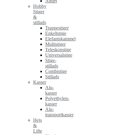
Andet
Hobby
Stiger
&
stillads
Trappestiger
Enkeltstige
Elefantskammel
Multistiger
Teleskopstige
Universalstige
Stige-
stillads
Combistige
Stillads
Kasser
Alu-
kasser
Polyethylen-
kasser
Alu-
transportkasser
Hejs
&
Lifte