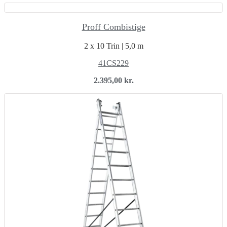
Proff Combistige
2 x 10 Trin | 5,0 m
41CS229
2.395,00
kr.