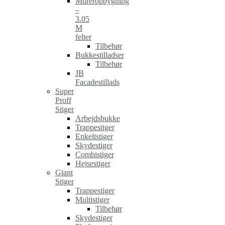
Mureropbygning
–
3.05
M
felter
Tilbehør
Bukkestilladser
Tilbehør
JB
Facadestillads
Super
Proff
Stiger
Arbejdsbukke
Trappestiger
Enkeltstiger
Skydestiger
Combistiger
Hejsestiger
Giant
Stiger
Trappestiger
Multistiger
Tilbehør
Skydestiger