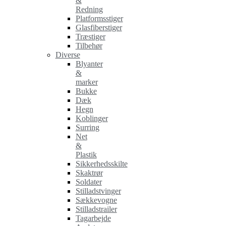
&
Redning
Platformsstiger
Glasfiberstiger
Træstiger
Tilbehør
Diverse
Blyanter
&
marker
Bukke
Dæk
Hegn
Koblinger
Surring
Net
&
Plastik
Sikkerhedsskilte
Skaktrør
Soldater
Stilladstvinger
Sækkevogne
Stilladstrailer
Tagarbejde