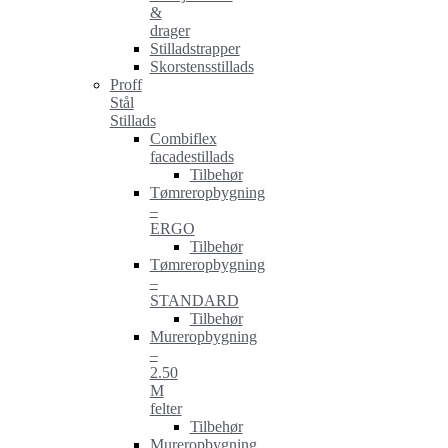
&
drager
Stilladstrapper
Skorstensstillads
Proff
Stål
Stillads
Combiflex
facadestillads
Tilbehør
Tømreropbygning
–
ERGO
Tilbehør
Tømreropbygning
–
STANDARD
Tilbehør
Mureropbygning
–
2.50
M
felter
Tilbehør
Mureropbygning