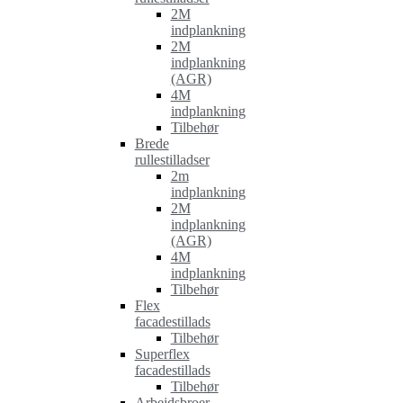
2M
indplankning
2M
indplankning
(AGR)
4M
indplankning
Tilbehør
Brede
rullestilladser
2m
indplankning
2M
indplankning
(AGR)
4M
indplankning
Tilbehør
Flex
facadestillads
Tilbehør
Superflex
facadestillads
Tilbehør
Arbejdsbroer