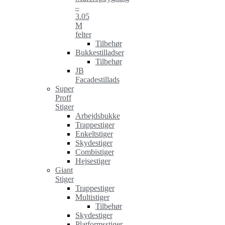
–
3.05
M
felter
Tilbehør
Bukkestilladser
Tilbehør
JB
Facadestillads
Super
Proff
Stiger
Arbejdsbukke
Trappestiger
Enkeltstiger
Skydestiger
Combistiger
Hejsestiger
Giant
Stiger
Trappestiger
Multistiger
Tilbehør
Skydestiger
Platformsstiger