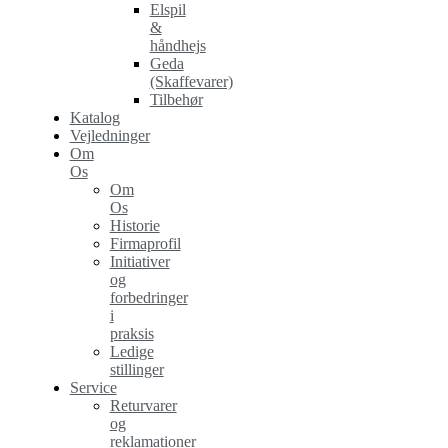
Elspil
&
håndhejs
Geda
(Skaffevarer)
Tilbehør
Katalog
Vejledninger
Om
Os
Om
Os
Historie
Firmaprofil
Initiativer
og
forbedringer
i
praksis
Ledige
stillinger
Service
Returvarer
og
reklamationer