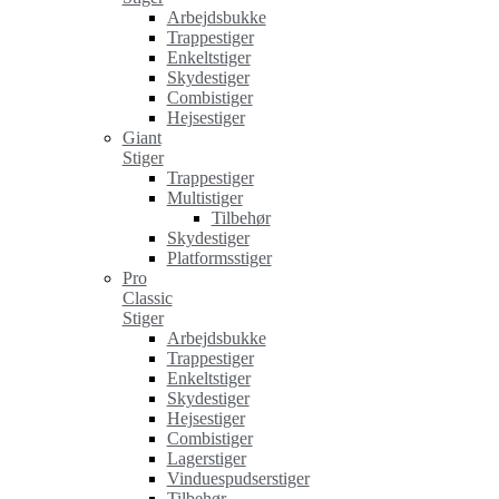
Arbejdsbukke
Trappestiger
Enkeltstiger
Skydestiger
Combistiger
Hejsestiger
Giant
Stiger
Trappestiger
Multistiger
Tilbehør
Skydestiger
Platformsstiger
Pro
Classic
Stiger
Arbejdsbukke
Trappestiger
Enkeltstiger
Skydestiger
Hejsestiger
Combistiger
Lagerstiger
Vinduespudserstiger
Tilbehør