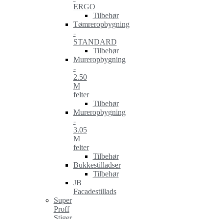
ERGO
Tilbehør
Tømreropbygning
-
STANDARD
Tilbehør
Mureropbygning
-
2.50
M
felter
Tilbehør
Mureropbygning
-
3.05
M
felter
Tilbehør
Bukkestilladser
Tilbehør
JB
Facadestillads
Super
Proff
Stiger