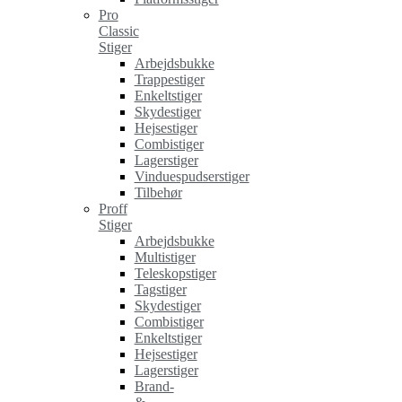
Pro
Classic
Stiger
Arbejdsbukke
Trappestiger
Enkeltstiger
Skydestiger
Hejsestiger
Combistiger
Lagerstiger
Vinduespudserstiger
Tilbehør
Proff
Stiger
Arbejdsbukke
Multistiger
Teleskopstiger
Tagstiger
Skydestiger
Combistiger
Enkeltstiger
Hejsestiger
Lagerstiger
Brand-