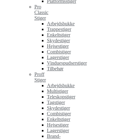
Platformsstiger
Pro
Classic
Stiger
Arbejdsbukke
Trappestiger
Enkeltstiger
Skydestiger
Hejsestiger
Combistiger
Lagerstiger
Vinduespudserstiger
Tilbehør
Proff
Stiger
Arbejdsbukke
Multistiger
Teleskopstiger
Tagstiger
Skydestiger
Combistiger
Enkeltstiger
Hejsestiger
Lagerstiger
Brand-