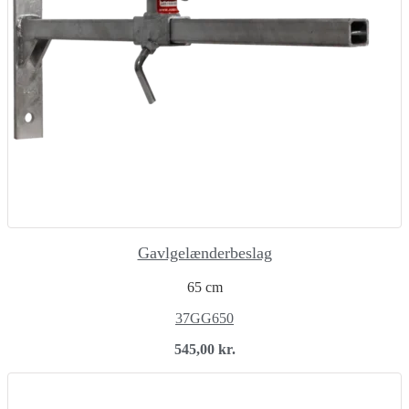
Gavlgelænderbeslag
65 cm
37GG650
545,00
kr.