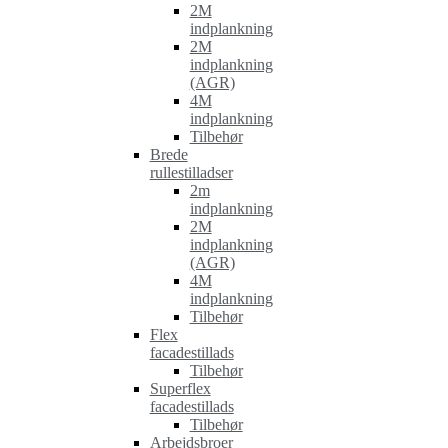
2M
indplankning
2M
indplankning
(AGR)
4M
indplankning
Tilbehør
Brede
rullestilladser
2m
indplankning
2M
indplankning
(AGR)
4M
indplankning
Tilbehør
Flex
facadestillads
Tilbehør
Superflex
facadestillads
Tilbehør
Arbejdsbroer