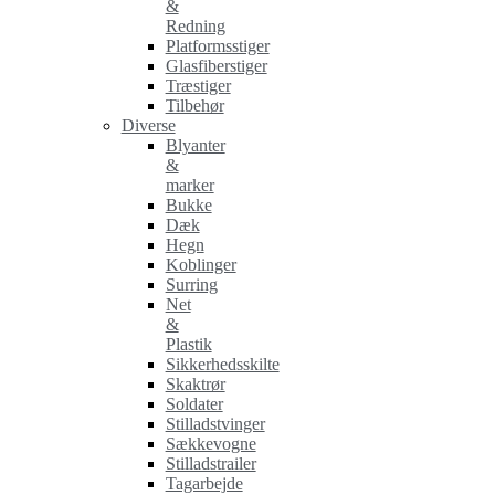
&
Redning
Platformsstiger
Glasfiberstiger
Træstiger
Tilbehør
Diverse
Blyanter
&
marker
Bukke
Dæk
Hegn
Koblinger
Surring
Net
&
Plastik
Sikkerhedsskilte
Skaktrør
Soldater
Stilladstvinger
Sækkevogne
Stilladstrailer
Tagarbejde