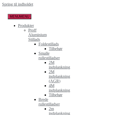
Spring til indholdet
MENU
MENU
Produkter
Proff
Aluminium
Stillads
Foldestillads
Tilbehør
Smalle
rullestilladser
2M
indplankning
2M
indplankning
(AGR)
4M
indplankning
Tilbehør
Brede
rullestilladser
2m
indplankning