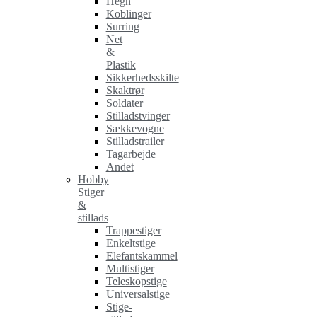
Hegn
Koblinger
Surring
Net
&
Plastik
Sikkerhedsskilte
Skaktrør
Soldater
Stilladstvinger
Sækkevogne
Stilladstrailer
Tagarbejde
Andet
Hobby
Stiger
&
stillads
Trappestiger
Enkeltstige
Elefantskammel
Multistiger
Teleskopstige
Universalstige
Stige-