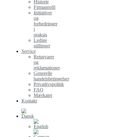
Historie
Firmaprofil
Initiativer
og
forbedringer
i
praksis
Ledige
stillinger
Service
Returvarer
og
reklamationer
Generelle
handelsbetingelser
Privatlivspolitik
FAQ
Mærkater
Kontakt