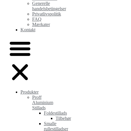
Generelle
handelsbetingelser
Privatlivspolitik
FAQ
Mærkater
Kontakt
Produkter
Proff
Aluminium
Stillads
Foldestillads
Tilbehør
Smalle
rullestilladser