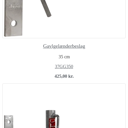
Gavlgelænderbeslag
35 cm
37GG350
425,00
kr.