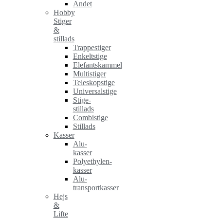
Andet
Hobby
Stiger
&
stillads
Trappestiger
Enkeltstige
Elefantskammel
Multistiger
Teleskopstige
Universalstige
Stige-
stillads
Combistige
Stillads
Kasser
Alu-
kasser
Polyethylen-
kasser
Alu-
transportkasser
Hejs
&
Lifte