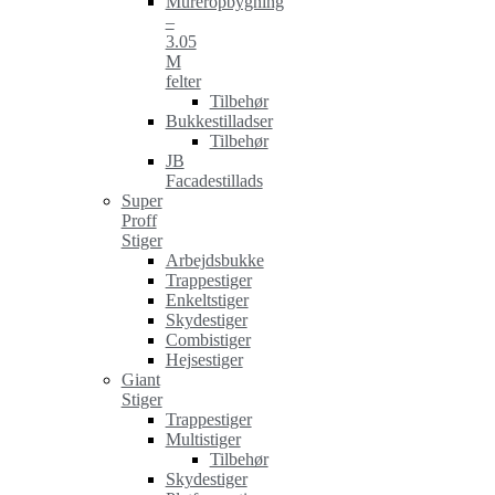
Mureropbygning
–
3.05
M
felter
Tilbehør
Bukkestilladser
Tilbehør
JB
Facadestillads
Super
Proff
Stiger
Arbejdsbukke
Trappestiger
Enkeltstiger
Skydestiger
Combistiger
Hejsestiger
Giant
Stiger
Trappestiger
Multistiger
Tilbehør
Skydestiger