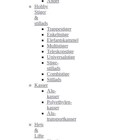
Andet
Hobby
Stiger
&
stillads
Trappestiger
Enkeltstige
Elefantskammel
Multistiger
Teleskopstige
Universalstige
Stige-
stillads
Combistige
Stillads
Kasser
Alu-
kasser
Polyethylen-
kasser
Alu-
transportkasser
Hejs
&
Lifte