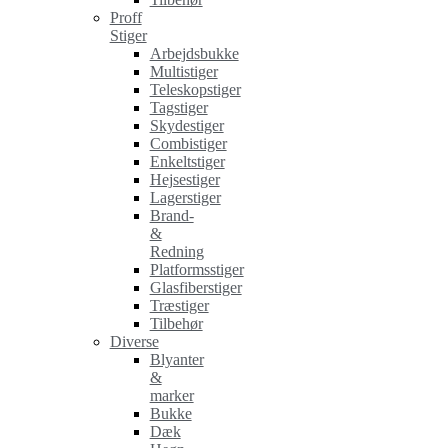
Proff
Stiger
Arbejdsbukke
Multistiger
Teleskopstiger
Tagstiger
Skydestiger
Combistiger
Enkeltstiger
Hejsestiger
Lagerstiger
Brand-
&
Redning
Platformsstiger
Glasfiberstiger
Træstiger
Tilbehør
Diverse
Blyanter
&
marker
Bukke
Dæk