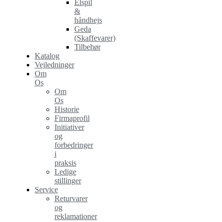
Elspil
&
håndhejs
Geda
(Skaffevarer)
Tilbehør
Katalog
Vejledninger
Om
Os
Om
Os
Historie
Firmaprofil
Initiativer
og
forbedringer
i
praksis
Ledige
stillinger
Service
Returvarer
og
reklamationer