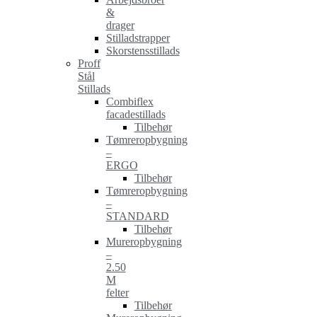
&
drager
Stilladstrapper
Skorstensstillads
Proff
Stål
Stillads
Combiflex
facadestillads
Tilbehør
Tømreropbygning
–
ERGO
Tilbehør
Tømreropbygning
–
STANDARD
Tilbehør
Mureropbygning
–
2.50
M
felter
Tilbehør