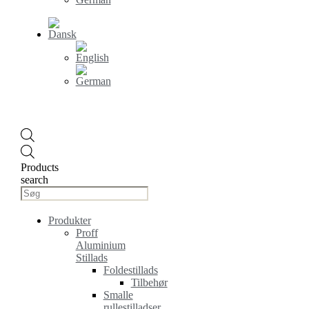
Products
search
Produkter
Proff
Aluminium
Stillads
Foldestillads
Tilbehør
Smalle
rullestilladser