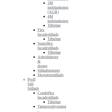
2M
indplankning
(AGR)
4M
indplankning
Tilbehør
Flex
facadestillads
Tilbehør
Superflex
facadestillads
Tilbehør
Arbejdsbroer
&
drager
Stilladstrapper
Skorstensstillads
Proff
Stål
Stillads
Combiflex
facadestillads
Tilbehør
Tømreropbygning
-