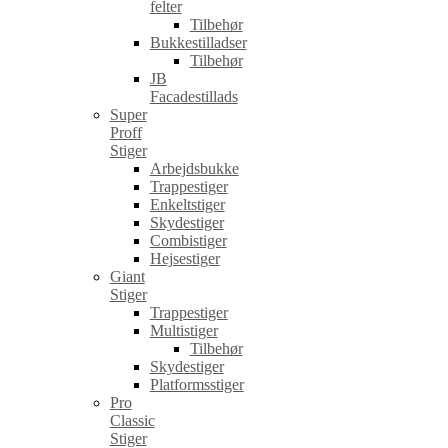
felter
Tilbehør
Bukkestilladser
Tilbehør
JB
Facadestillads
Super
Proff
Stiger
Arbejdsbukke
Trappestiger
Enkeltstiger
Skydestiger
Combistiger
Hejsestiger
Giant
Stiger
Trappestiger
Multistiger
Tilbehør
Skydestiger
Platformsstiger
Pro
Classic
Stiger