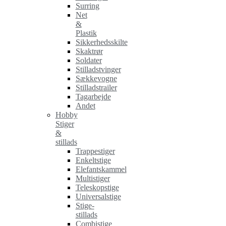
Surring
Net
&
Plastik
Sikkerhedsskilte
Skaktrør
Soldater
Stilladstvinger
Sækkevogne
Stilladstrailer
Tagarbejde
Andet
Hobby
Stiger
&
stillads
Trappestiger
Enkeltstige
Elefantskammel
Multistiger
Teleskopstige
Universalstige
Stige-
stillads
Combistige