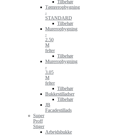
Tilbehør
Tømreropbygning
-
STANDARD
Tilbehør
Mureropbygning
-
2.50
M
felter
Tilbehør
Mureropbygning
-
3.05
M
felter
Tilbehør
Bukkestilladser
Tilbehør
JB
Facadestillads
Super
Proff
Stiger
Arbejdsbukke