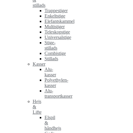
stillads
Trappestiger
Enkeltstige
Elefantskammel
Multistiger
Teleskopstige
Universalstige
Stige-
stillads
Combistige
Stillads
Kasser
Alu-
kasser
Polyethylen-
kasser
Alu-
transportkasser
Hejs
&
Lifte
Elspil
&
håndhejs