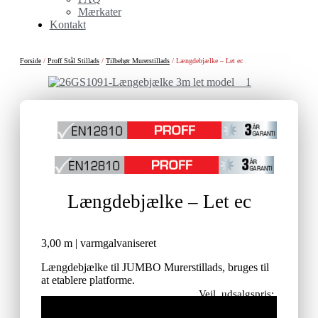
Mærkater
Kontakt
Forside
/
Proff Stål Stillads
/
Tilbehør Murerstillads
/ Længdebjælke – Let ec
Længdebjælke – Let ec
3,00 m | varmgalvaniseret
Længdebjælke til JUMBO Murerstillads, bruges til
at etablere platforme.
Vejl. udsalgspris:
715,00
kr.
ekskl. moms