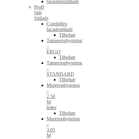
Skorstensstillads
Proff
Stål
Stillads
Combiflex
facadestillads
Tilbehør
Tømreropbygning
–
ERGO
Tilbehør
Tømreropbygning
–
STANDARD
Tilbehør
Mureropbygning
–
2.50
M
felter
Tilbehør
Mureropbygning
–
3.05
M