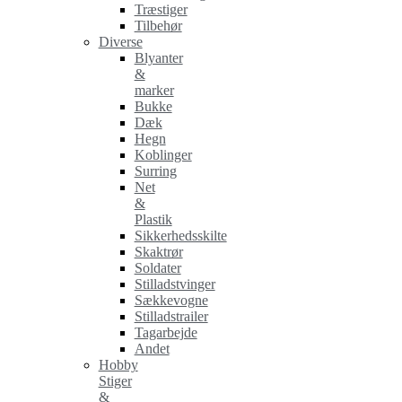
Træstiger
Tilbehør
Diverse
Blyanter
&
marker
Bukke
Dæk
Hegn
Koblinger
Surring
Net
&
Plastik
Sikkerhedsskilte
Skaktrør
Soldater
Stilladstvinger
Sækkevogne
Stilladstrailer
Tagarbejde
Andet
Hobby
Stiger
&