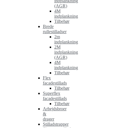
indplankning
(AGR)
4M
indplankning
Tilbehør
Brede
rullestilladser
2m
indplankning
2M
indplankning
(AGR)
4M
indplankning
Tilbehør
Flex
facadestillads
Tilbehør
Superflex
facadestillads
Tilbehør
Arbejdsbroer
&
drager
Stilladstrapper