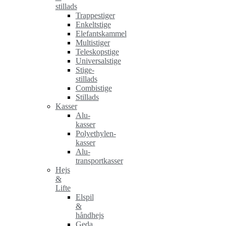
stillads
Trappestiger
Enkeltstige
Elefantskammel
Multistiger
Teleskopstige
Universalstige
Stige-
stillads
Combistige
Stillads
Kasser
Alu-
kasser
Polyethylen-
kasser
Alu-
transportkasser
Hejs
&
Lifte
Elspil
&
håndhejs
Geda