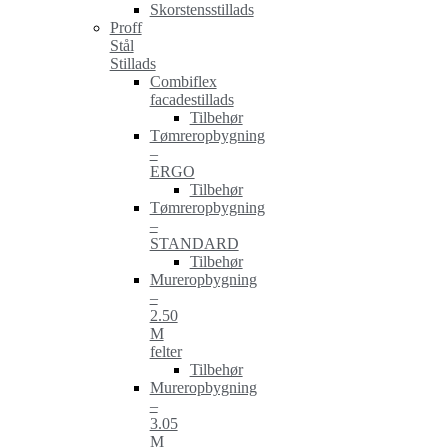
Skorstensstillads
Proff
Stål
Stillads
Combiflex
facadestillads
Tilbehør
Tømreropbygning
–
ERGO
Tilbehør
Tømreropbygning
–
STANDARD
Tilbehør
Mureropbygning
–
2.50
M
felter
Tilbehør
Mureropbygning
–
3.05
M