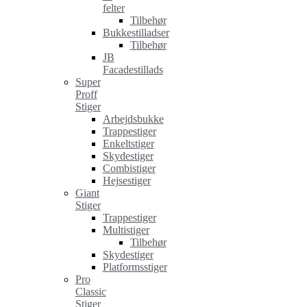
felter
Tilbehør
Bukkestilladser
Tilbehør
JB
Facadestillads
Super
Proff
Stiger
Arbejdsbukke
Trappestiger
Enkeltstiger
Skydestiger
Combistiger
Hejsestiger
Giant
Stiger
Trappestiger
Multistiger
Tilbehør
Skydestiger
Platformsstiger
Pro
Classic
Stiger