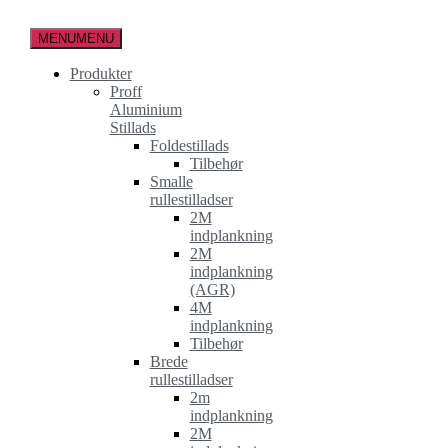
Spring
til
MENU
MENU
indholdet
Produkter
Proff
Aluminium
Stillads
Foldestillads
Tilbehør
Smalle
rullestilladser
2M
indplankning
2M
indplankning
(AGR)
4M
indplankning
Tilbehør
Brede
rullestilladser
2m
indplankning
2M