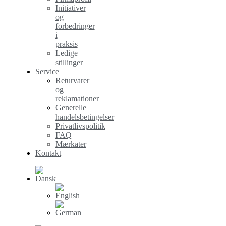
Initiativer
og
forbedringer
i
praksis
Ledige
stillinger
Service
Returvarer
og
reklamationer
Generelle
handelsbetingelser
Privatlivspolitik
FAQ
Mærkater
Kontakt