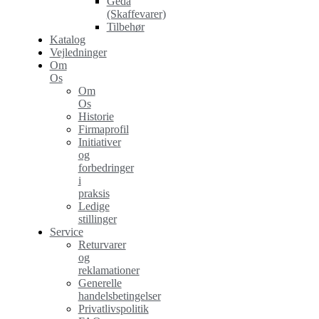
Geda
(Skaffevarer)
Tilbehør
Katalog
Vejledninger
Om
Os
Om
Os
Historie
Firmaprofil
Initiativer
og
forbedringer
i
praksis
Ledige
stillinger
Service
Returvarer
og
reklamationer
Generelle
handelsbetingelser
Privatlivspolitik