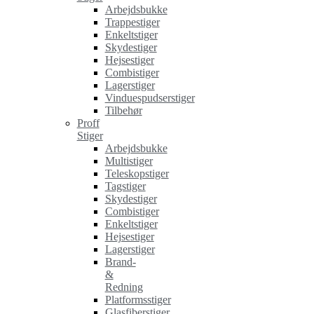
Arbejdsbukke
Trappestiger
Enkeltstiger
Skydestiger
Hejsestiger
Combistiger
Lagerstiger
Vinduespudserstiger
Tilbehør
Proff
Stiger
Arbejdsbukke
Multistiger
Teleskopstiger
Tagstiger
Skydestiger
Combistiger
Enkeltstiger
Hejsestiger
Lagerstiger
Brand-
&
Redning
Platformsstiger
Glasfiberstiger