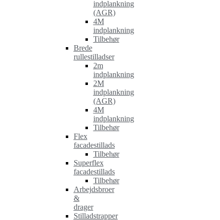
indplankning
(AGR)
4M
indplankning
Tilbehør
Brede
rullestilladser
2m
indplankning
2M
indplankning
(AGR)
4M
indplankning
Tilbehør
Flex
facadestillads
Tilbehør
Superflex
facadestillads
Tilbehør
Arbejdsbroer
&
drager
Stilladstrapper