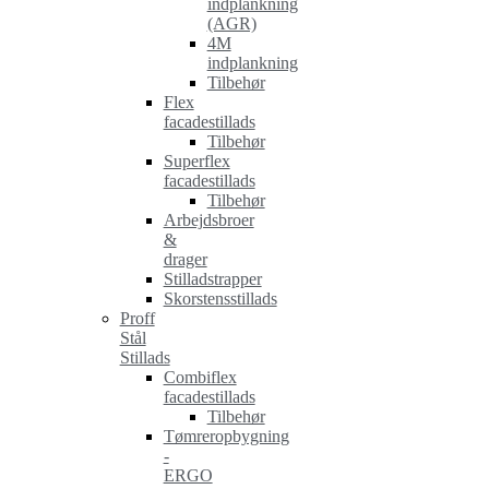
indplankning
(AGR)
4M
indplankning
Tilbehør
Flex
facadestillads
Tilbehør
Superflex
facadestillads
Tilbehør
Arbejdsbroer
&
drager
Stilladstrapper
Skorstensstillads
Proff
Stål
Stillads
Combiflex
facadestillads
Tilbehør
Tømreropbygning
-
ERGO