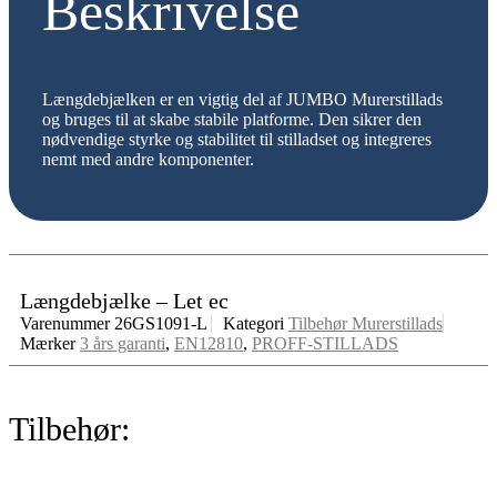
Beskrivelse
Længdebjælken er en vigtig del af JUMBO Murerstillads
og bruges til at skabe stabile platforme. Den sikrer den
nødvendige styrke og stabilitet til stilladset og integreres
nemt med andre komponenter.
Længdebjælke – Let ec
Varenummer
26GS1091-L
Kategori
Tilbehør Murerstillads
Mærker
3 års garanti
,
EN12810
,
PROFF-STILLADS
Tilbehør: