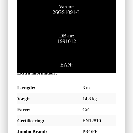
Varenr:
26GS1091-L
DB-nr:
1991012
EAN:
Ekstra information :
Længde:
3 m
Vægt:
14,8 kg
Farve:
Grå
Certificering:
EN12810
Jumbo Brand:
PROFF