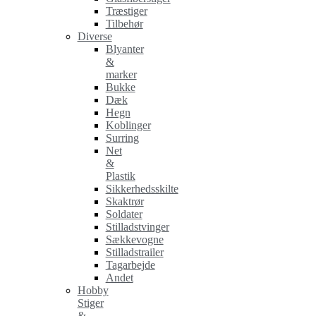
Træstiger
Tilbehør
Diverse
Blyanter
&
marker
Bukke
Dæk
Hegn
Koblinger
Surring
Net
&
Plastik
Sikkerhedsskilte
Skaktrør
Soldater
Stilladstvinger
Sækkevogne
Stilladstrailer
Tagarbejde
Andet
Hobby
Stiger
&