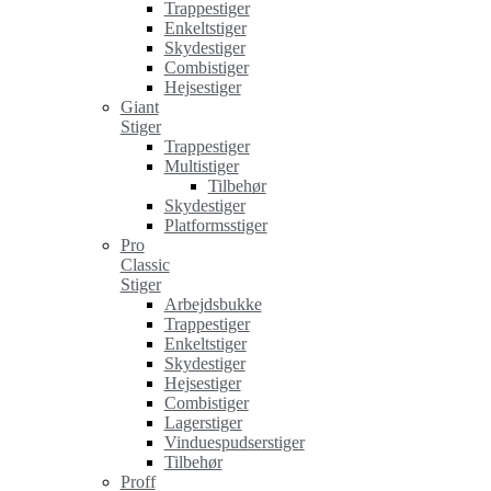
Trappestiger
Enkeltstiger
Skydestiger
Combistiger
Hejsestiger
Giant
Stiger
Trappestiger
Multistiger
Tilbehør
Skydestiger
Platformsstiger
Pro
Classic
Stiger
Arbejdsbukke
Trappestiger
Enkeltstiger
Skydestiger
Hejsestiger
Combistiger
Lagerstiger
Vinduespudserstiger
Tilbehør
Proff