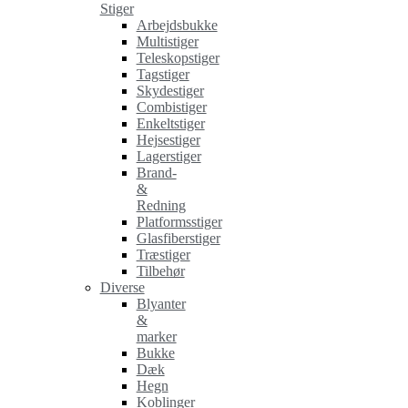
Stiger
Arbejdsbukke
Multistiger
Teleskopstiger
Tagstiger
Skydestiger
Combistiger
Enkeltstiger
Hejsestiger
Lagerstiger
Brand-
&
Redning
Platformsstiger
Glasfiberstiger
Træstiger
Tilbehør
Diverse
Blyanter
&
marker
Bukke
Dæk
Hegn
Koblinger