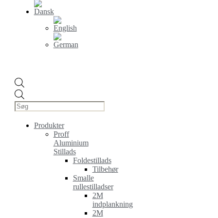
Products
search
Produkter
Proff
Aluminium
Stillads
Foldestillads
Tilbehør
Smalle
rullestilladser
2M
indplankning
2M