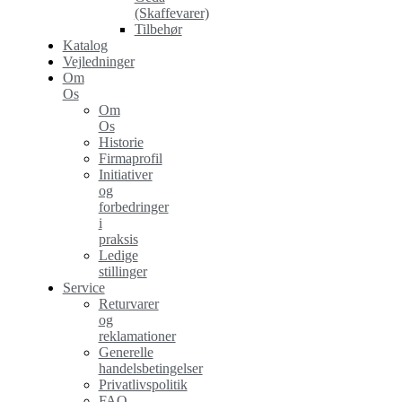
(Skaffevarer)
Tilbehør
Katalog
Vejledninger
Om
Os
Om
Os
Historie
Firmaprofil
Initiativer
og
forbedringer
i
praksis
Ledige
stillinger
Service
Returvarer
og
reklamationer
Generelle
handelsbetingelser
Privatlivspolitik
FAQ