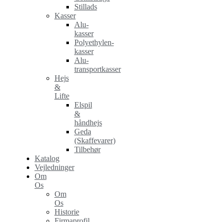
Stillads
Kasser
Alu-
kasser
Polyethylen-
kasser
Alu-
transportkasser
Hejs
&
Lifte
Elspil
&
håndhejs
Geda
(Skaffevarer)
Tilbehør
Katalog
Vejledninger
Om
Os
Om
Os
Historie
Firmaprofil