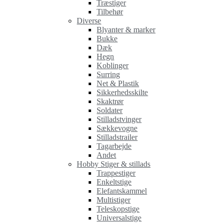
Træstiger
Tilbehør
Diverse
Blyanter & marker
Bukke
Dæk
Hegn
Koblinger
Surring
Net & Plastik
Sikkerhedsskilte
Skaktrør
Soldater
Stilladstvinger
Sækkevogne
Stilladstrailer
Tagarbejde
Andet
Hobby Stiger & stillads
Trappestiger
Enkeltstige
Elefantskammel
Multistiger
Teleskopstige
Universalstige