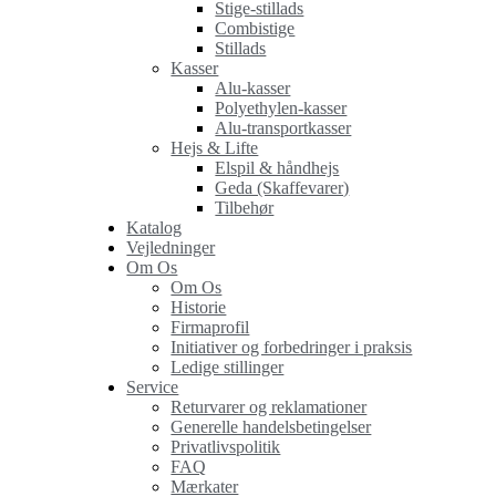
Stige-stillads
Combistige
Stillads
Kasser
Alu-kasser
Polyethylen-kasser
Alu-transportkasser
Hejs & Lifte
Elspil & håndhejs
Geda (Skaffevarer)
Tilbehør
Katalog
Vejledninger
Om Os
Om Os
Historie
Firmaprofil
Initiativer og forbedringer i praksis
Ledige stillinger
Service
Returvarer og reklamationer
Generelle handelsbetingelser
Privatlivspolitik
FAQ
Mærkater