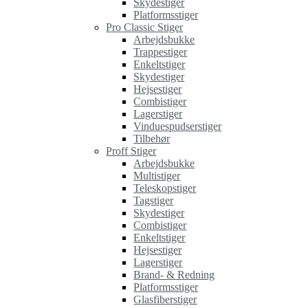
Skydestiger
Platformsstiger
Pro Classic Stiger
Arbejdsbukke
Trappestiger
Enkeltstiger
Skydestiger
Hejsestiger
Combistiger
Lagerstiger
Vinduespudserstiger
Tilbehør
Proff Stiger
Arbejdsbukke
Multistiger
Teleskopstiger
Tagstiger
Skydestiger
Combistiger
Enkeltstiger
Hejsestiger
Lagerstiger
Brand- & Redning
Platformsstiger
Glasfiberstiger