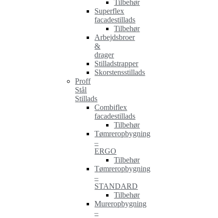
Tilbehør
Superflex
facadestillads
Tilbehør
Arbejdsbroer
&
drager
Stilladstrapper
Skorstensstillads
Proff
Stål
Stillads
Combiflex
facadestillads
Tilbehør
Tømreropbygning
–
ERGO
Tilbehør
Tømreropbygning
–
STANDARD
Tilbehør
Mureropbygning
–