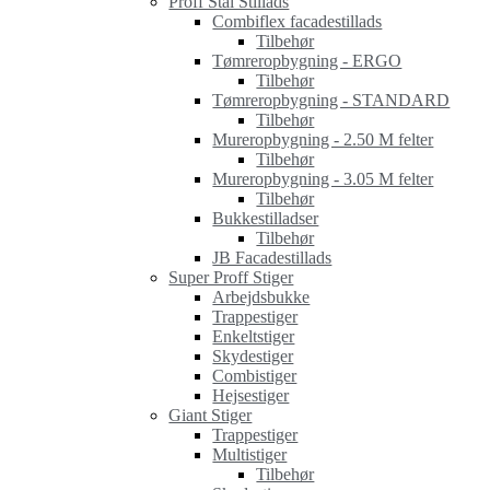
Proff Stål Stillads
Combiflex facadestillads
Tilbehør
Tømreropbygning - ERGO
Tilbehør
Tømreropbygning - STANDARD
Tilbehør
Mureropbygning - 2.50 M felter
Tilbehør
Mureropbygning - 3.05 M felter
Tilbehør
Bukkestilladser
Tilbehør
JB Facadestillads
Super Proff Stiger
Arbejdsbukke
Trappestiger
Enkeltstiger
Skydestiger
Combistiger
Hejsestiger
Giant Stiger
Trappestiger
Multistiger
Tilbehør