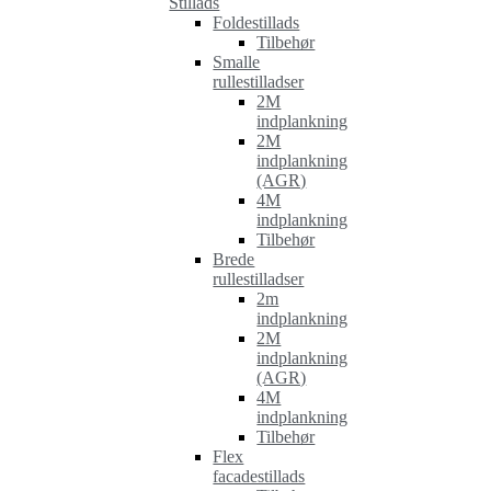
Stillads
Foldestillads
Tilbehør
Smalle
rullestilladser
2M
indplankning
2M
indplankning
(AGR)
4M
indplankning
Tilbehør
Brede
rullestilladser
2m
indplankning
2M
indplankning
(AGR)
4M
indplankning
Tilbehør
Flex
facadestillads