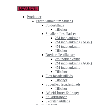
Spring
til
MENU
MENU
indholdet
Produkter
Proff Aluminium Stillads
Foldestillads
Tilbehør
Smalle rullestilladser
2M indplankning
2M indplankning (AGR)
4M indplankning
Tilbehør
Brede rullestilladser
2m indplankning
2M indplankning (AGR)
4M indplankning
Tilbehør
Flex facadestillads
Tilbehør
Superflex facadestillads
Tilbehør
Arbejdsbroer & drager
Stilladstrapper
Skorstensstillads