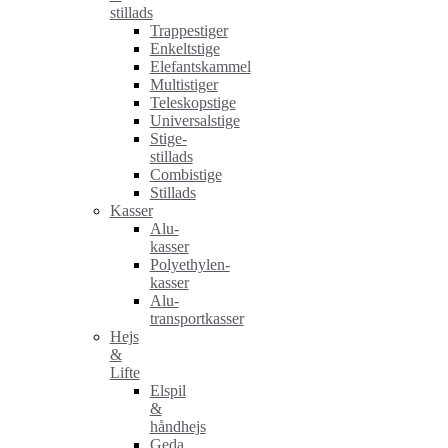
stillads
Trappestiger
Enkeltstige
Elefantskammel
Multistiger
Teleskopstige
Universalstige
Stige-
stillads
Combistige
Stillads
Kasser
Alu-
kasser
Polyethylen-
kasser
Alu-
transportkasser
Hejs
&
Lifte
Elspil
&
håndhejs
Geda