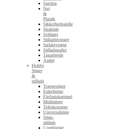
Surring
Net
&
Plastik
Sikkerhedsskilte
Skaktrør
Soldater
Stilladstvinger
Sækkevogne
Stilladstrailer
Tagarbejde
Andet
Hobby
Stiger
&
stillads
Trappestiger
Enkeltstige
Elefantskammel
Multistiger
Teleskopstige
Universalstige
Stige-
stillads
Combistige