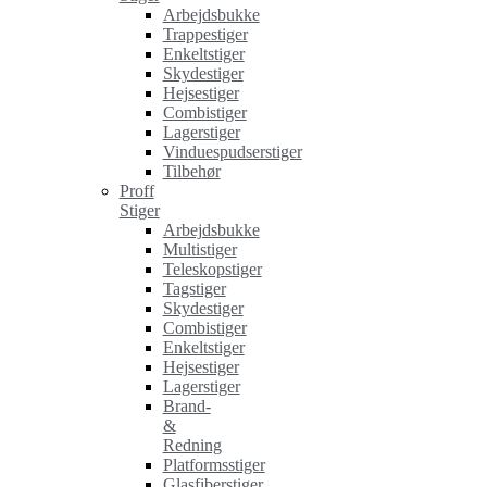
Arbejdsbukke
Trappestiger
Enkeltstiger
Skydestiger
Hejsestiger
Combistiger
Lagerstiger
Vinduespudserstiger
Tilbehør
Proff
Stiger
Arbejdsbukke
Multistiger
Teleskopstiger
Tagstiger
Skydestiger
Combistiger
Enkeltstiger
Hejsestiger
Lagerstiger
Brand-
&
Redning
Platformsstiger
Glasfiberstiger