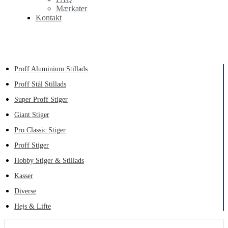
Mærkater
Kontakt
Proff Aluminium Stillads
Proff Stål Stillads
Super Proff Stiger
Giant Stiger
Pro Classic Stiger
Proff Stiger
Hobby Stiger & Stillads
Kasser
Diverse
Hejs & Lifte