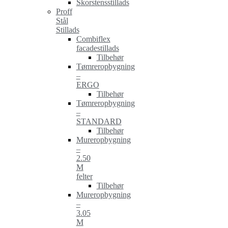
Skorstensstillads
Proff
Stål
Stillads
Combiflex
facadestillads
Tilbehør
Tømreropbygning
–
ERGO
Tilbehør
Tømreropbygning
–
STANDARD
Tilbehør
Mureropbygning
–
2.50
M
felter
Tilbehør
Mureropbygning
–
3.05
M