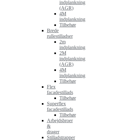
indplankning
(AGR)
4M
indplankning
Tilbehør
Brede
rullestilladser
2m
indplankning
2M
indplankning
(AGR)
4M
indplankning
Tilbehør
Flex
facadestillads
Tilbehør
Superflex
facadestillads
Tilbehør
Arbejdsbroer
&
drager
Stilladstrapper