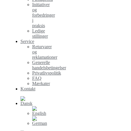
Initiativer
og
forbedringer
i
praksis
Ledige
stillinger
Service
Returvarer
og
reklamationer
Generelle
handelsbetingelser
Privatlivspolitik
FAQ
Mærkater
Kontakt