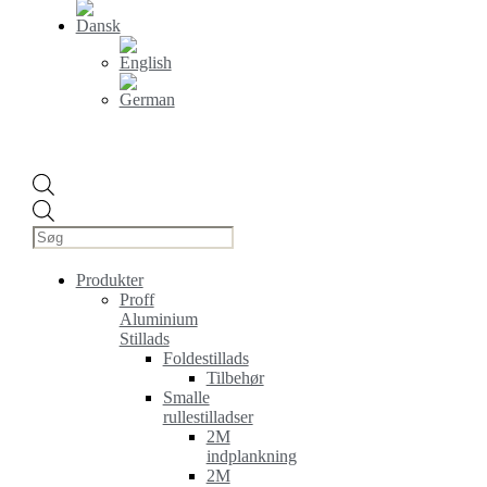
Products
search
Produkter
Proff
Aluminium
Stillads
Foldestillads
Tilbehør
Smalle
rullestilladser
2M
indplankning
2M