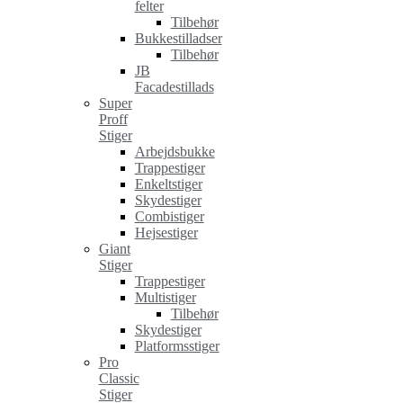
felter
Tilbehør
Bukkestilladser
Tilbehør
JB
Facadestillads
Super
Proff
Stiger
Arbejdsbukke
Trappestiger
Enkeltstiger
Skydestiger
Combistiger
Hejsestiger
Giant
Stiger
Trappestiger
Multistiger
Tilbehør
Skydestiger
Platformsstiger
Pro
Classic
Stiger