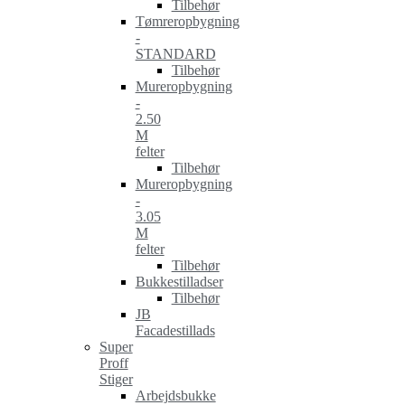
Tilbehør
Tømreropbygning
-
STANDARD
Tilbehør
Mureropbygning
-
2.50
M
felter
Tilbehør
Mureropbygning
-
3.05
M
felter
Tilbehør
Bukkestilladser
Tilbehør
JB
Facadestillads
Super
Proff
Stiger
Arbejdsbukke