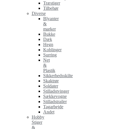
Træstiger
Tilbehør
Diverse
Blyanter
&
marker
Bukke
Dæk
Hegn
Koblinger
Surring
Net
&
Plastik
Sikkerhedsskilte
Skaktrør
Soldater
Stilladstvinger
Sækkevogne
Stilladstrailer
Tagarbejde
Andet
Hobby
Stiger
&