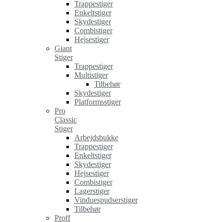
Trappestiger
Enkeltstiger
Skydestiger
Combistiger
Hejsestiger
Giant
Stiger
Trappestiger
Multistiger
Tilbehør
Skydestiger
Platformsstiger
Pro
Classic
Stiger
Arbejdsbukke
Trappestiger
Enkeltstiger
Skydestiger
Hejsestiger
Combistiger
Lagerstiger
Vinduespudserstiger
Tilbehør
Proff