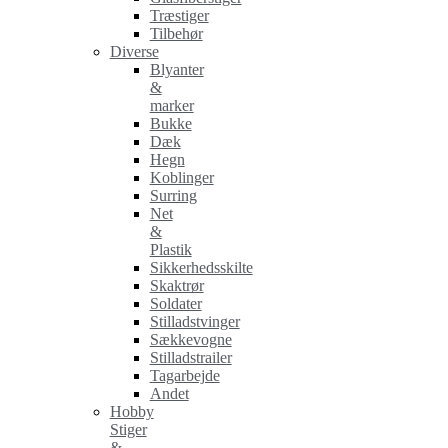
Træstiger
Tilbehør
Diverse
Blyanter
&
marker
Bukke
Dæk
Hegn
Koblinger
Surring
Net
&
Plastik
Sikkerhedsskilte
Skaktrør
Soldater
Stilladstvinger
Sækkevogne
Stilladstrailer
Tagarbejde
Andet
Hobby
Stiger
&