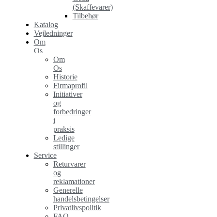
(Skaffevarer)
Tilbehør
Katalog
Vejledninger
Om
Os
Om
Os
Historie
Firmaprofil
Initiativer
og
forbedringer
i
praksis
Ledige
stillinger
Service
Returvarer
og
reklamationer
Generelle
handelsbetingelser
Privatlivspolitik
FAQ