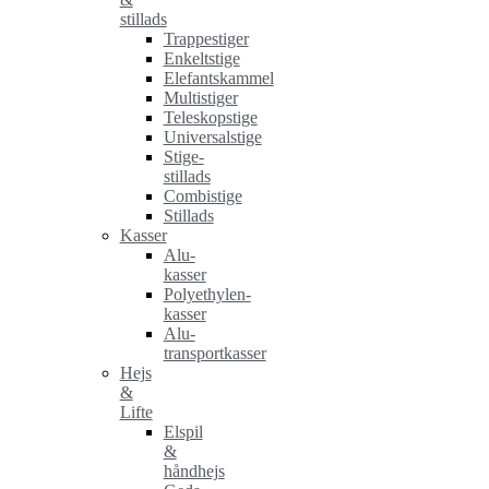
stillads
Trappestiger
Enkeltstige
Elefantskammel
Multistiger
Teleskopstige
Universalstige
Stige-
stillads
Combistige
Stillads
Kasser
Alu-
kasser
Polyethylen-
kasser
Alu-
transportkasser
Hejs
&
Lifte
Elspil
&
håndhejs