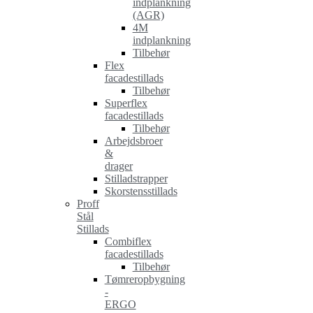
indplankning
(AGR)
4M
indplankning
Tilbehør
Flex
facadestillads
Tilbehør
Superflex
facadestillads
Tilbehør
Arbejdsbroer
&
drager
Stilladstrapper
Skorstensstillads
Proff
Stål
Stillads
Combiflex
facadestillads
Tilbehør
Tømreropbygning
-
ERGO