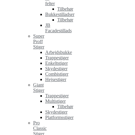
felter
Tilbehør
Bukkestilladser
Tilbehør
JB
Facadestillads
Super
Proff
Stiger
Arbejdsbukke
Trappestiger
Enkeltstiger
Skydestiger
Combistiger
Hejsestiger
Giant
Stiger
Trappestiger
Multistiger
Tilbehør
Skydestiger
Platformsstiger
Pro
Classic
Stiger