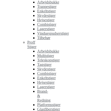
Arbejdsbukke
Trappestiger
Enkeltstiger
Skydestiger
Hejsestiger
Combistiger
Lagerstiger
Vinduespudserstiger
Tilbehør
Proff
Stiger
Arbejdsbukke
Multistiger
Teleskopstiger
Tagstiger
Skydestiger
Combistiger
Enkeltstiger
Hejsestiger
Lagerstiger
Brand-
&
Redning
Platformsstiger
Glasfiberstiger