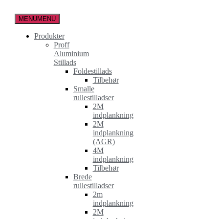
Spring
til
MENU
MENU
indholdet
Produkter
Proff
Aluminium
Stillads
Foldestillads
Tilbehør
Smalle
rullestilladser
2M
indplankning
2M
indplankning
(AGR)
4M
indplankning
Tilbehør
Brede
rullestilladser
2m
indplankning
2M