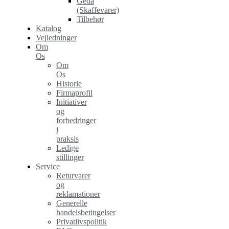
Geda
(Skaffevarer)
Tilbehør
Katalog
Vejledninger
Om
Os
Om
Os
Historie
Firmaprofil
Initiativer
og
forbedringer
i
praksis
Ledige
stillinger
Service
Returvarer
og
reklamationer
Generelle
handelsbetingelser
Privatlivspolitik