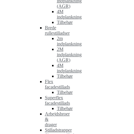
indplankning
(AGR)
4M
indplankning
Tilbehør
Brede
rullestilladser
2m
indplankning
2M
indplankning
(AGR)
4M
indplankning
Tilbehør
Flex
facadestillads
Tilbehør
Superflex
facadestillads
Tilbehør
Arbejdsbroer
&
drager
Stilladstrapper