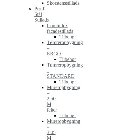
Skorstensstillads
Proff
Stål
Stillads
Combiflex
facadestillads
Tilbehør
Tømreropbygning
–
ERGO
Tilbehør
Tømreropbygning
–
STANDARD
Tilbehør
Mureropbygning
–
2.50
M
felter
Tilbehør
Mureropbygning
–
3.05
M