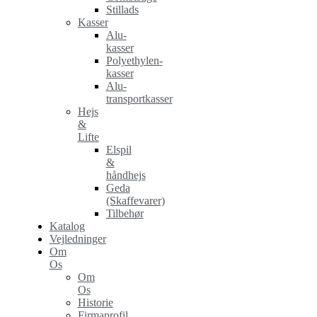
Stillads
Kasser
Alu-
kasser
Polyethylen-
kasser
Alu-
transportkasser
Hejs
&
Lifte
Elspil
&
håndhejs
Geda
(Skaffevarer)
Tilbehør
Katalog
Vejledninger
Om
Os
Om
Os
Historie
Firmaprofil