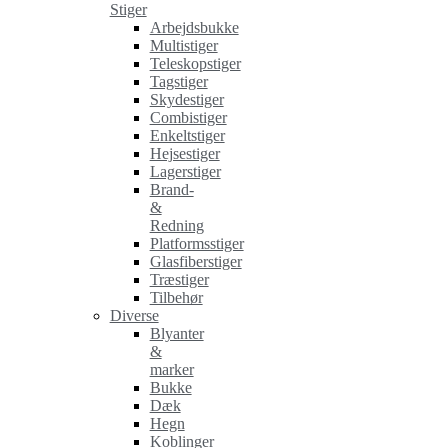
Stiger
Arbejdsbukke
Multistiger
Teleskopstiger
Tagstiger
Skydestiger
Combistiger
Enkeltstiger
Hejsestiger
Lagerstiger
Brand-
&
Redning
Platformsstiger
Glasfiberstiger
Træstiger
Tilbehør
Diverse
Blyanter
&
marker
Bukke
Dæk
Hegn
Koblinger