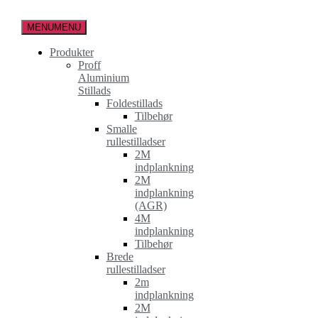
Spring
til
MENU
MENU
indholdet
Produkter
Proff
Aluminium
Stillads
Foldestillads
Tilbehør
Smalle
rullestilladser
2M
indplankning
2M
indplankning
(AGR)
4M
indplankning
Tilbehør
Brede
rullestilladser
2m
indplankning
2M