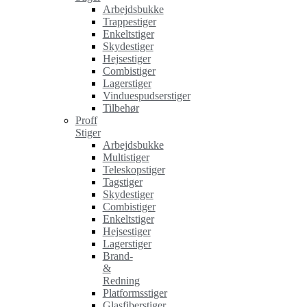
Arbejdsbukke
Trappestiger
Enkeltstiger
Skydestiger
Hejsestiger
Combistiger
Lagerstiger
Vinduespudserstiger
Tilbehør
Proff
Stiger
Arbejdsbukke
Multistiger
Teleskopstiger
Tagstiger
Skydestiger
Combistiger
Enkeltstiger
Hejsestiger
Lagerstiger
Brand-
&
Redning
Platformsstiger
Glasfiberstiger