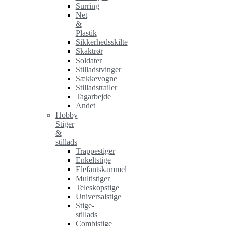
Surring
Net
&
Plastik
Sikkerhedsskilte
Skaktrør
Soldater
Stilladstvinger
Sækkevogne
Stilladstrailer
Tagarbejde
Andet
Hobby
Stiger
&
stillads
Trappestiger
Enkeltstige
Elefantskammel
Multistiger
Teleskopstige
Universalstige
Stige-
stillads
Combistige