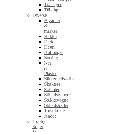
Træstiger
Tilbehør
Diverse
Blyanter
&
marker
Bukke
Dæk
Hegn
Koblinger
Surring
Net
&
Plastik
Sikkerhedsskilte
Skaktrør
Soldater
Stilladstvinger
Sækkevogne
Stilladstrailer
Tagarbejde
Andet
Hobby
Stiger
&