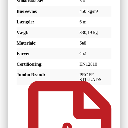
Stilladsklasse:
5.0
Bæreevne:
450 kg/m²
Længde:
6 m
Vægt:
830,19 kg
Materiale:
Stål
Farve:
Grå
Certificering:
EN12810
Jumbo Brand:
PROFF
STILLADS