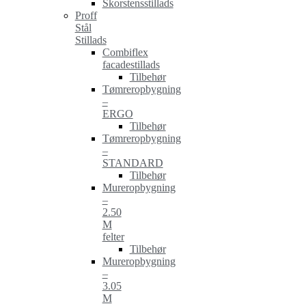
Skorstensstillads
Proff
Stål
Stillads
Combiflex
facadestillads
Tilbehør
Tømreropbygning
–
ERGO
Tilbehør
Tømreropbygning
–
STANDARD
Tilbehør
Mureropbygning
–
2.50
M
felter
Tilbehør
Mureropbygning
–
3.05
M