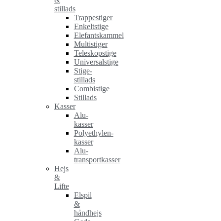
stillads
Trappestiger
Enkeltstige
Elefantskammel
Multistiger
Teleskopstige
Universalstige
Stige-
stillads
Combistige
Stillads
Kasser
Alu-
kasser
Polyethylen-
kasser
Alu-
transportkasser
Hejs
&
Lifte
Elspil
&
håndhejs