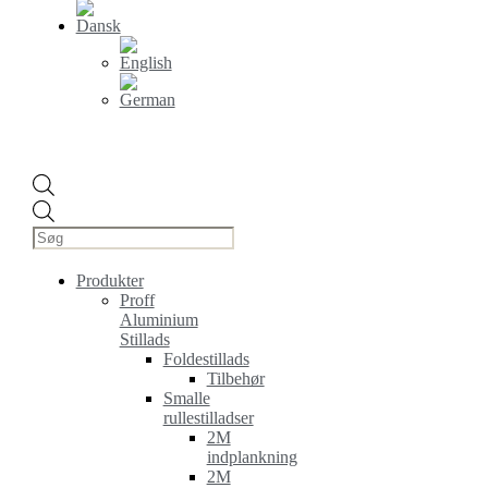
Products
search
Produkter
Proff
Aluminium
Stillads
Foldestillads
Tilbehør
Smalle
rullestilladser
2M
indplankning
2M