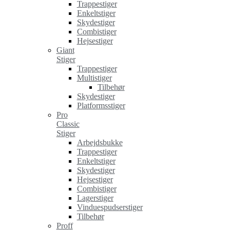
Trappestiger
Enkeltstiger
Skydestiger
Combistiger
Hejsestiger
Giant
Stiger
Trappestiger
Multistiger
Tilbehør
Skydestiger
Platformsstiger
Pro
Classic
Stiger
Arbejdsbukke
Trappestiger
Enkeltstiger
Skydestiger
Hejsestiger
Combistiger
Lagerstiger
Vinduespudserstiger
Tilbehør
Proff