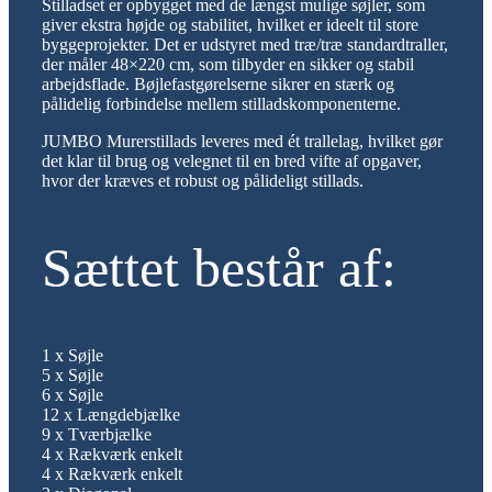
Stilladset er opbygget med de længst mulige søjler, som
giver ekstra højde og stabilitet, hvilket er ideelt til store
byggeprojekter. Det er udstyret med træ/træ standardtraller,
der måler 48×220 cm, som tilbyder en sikker og stabil
arbejdsflade. Bøjlefastgørelserne sikrer en stærk og
pålidelig forbindelse mellem stilladskomponenterne.
JUMBO Murerstillads leveres med ét trallelag, hvilket gør
det klar til brug og velegnet til en bred vifte af opgaver,
hvor der kræves et robust og pålideligt stillads.
Sættet består af:
1 x Søjle
5 x Søjle
6 x Søjle
12 x Længdebjælke
9 x Tværbjælke
4 x Rækværk enkelt
4 x Rækværk enkelt