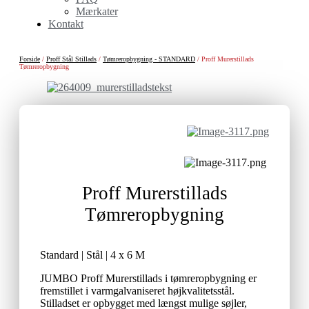
Mærkater
Kontakt
Forside
/
Proff Stål Stillads
/
Tømreropbygning - STANDARD
/ Proff Murerstillads
Tømreropbygning
Proff Murerstillads
Tømreropbygning
Standard | Stål | 4 x 6 M
JUMBO Proff Murerstillads i tømreropbygning er
fremstillet i varmgalvaniseret højkvalitetsstål.
Stilladset er opbygget med længst mulige søjler,