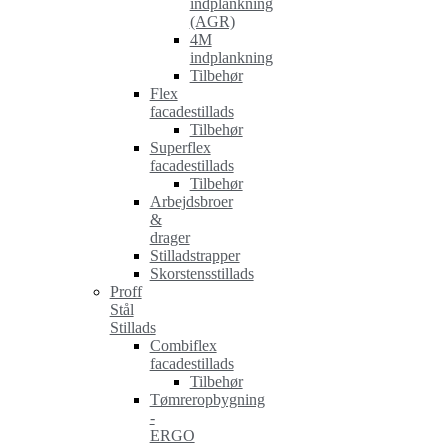
indplankning
(AGR)
4M
indplankning
Tilbehør
Flex
facadestillads
Tilbehør
Superflex
facadestillads
Tilbehør
Arbejdsbroer
&
drager
Stilladstrapper
Skorstensstillads
Proff
Stål
Stillads
Combiflex
facadestillads
Tilbehør
Tømreropbygning
-
ERGO