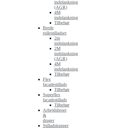
indplankning
(AGR)
4M
indplankning
Tilbehør
Brede
rullestilladser
2m
indplankning
2M
indplankning
(AGR)
4M
indplankning
Tilbehør
Flex
facadestillads
Tilbehør
Superflex
facadestillads
Tilbehør
Arbejdsbroer
&
drager
Stilladstrapper