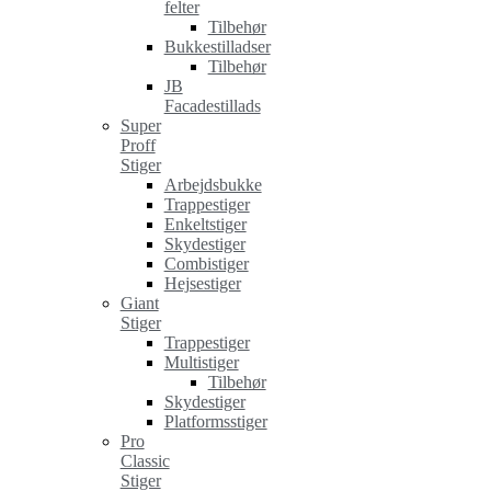
felter
Tilbehør
Bukkestilladser
Tilbehør
JB
Facadestillads
Super
Proff
Stiger
Arbejdsbukke
Trappestiger
Enkeltstiger
Skydestiger
Combistiger
Hejsestiger
Giant
Stiger
Trappestiger
Multistiger
Tilbehør
Skydestiger
Platformsstiger
Pro
Classic
Stiger