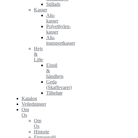
Stillads
Kasser
Alu-
kasser
Polyethylen-
kasser
Alu-
transportkasser
Hejs
&
Lifte
Elspil
&
håndhejs
Geda
(Skaffevarer)
Tilbehør
Katalog
Vejledninger
Om
Os
Om
Os
Historie
Firmaprofil