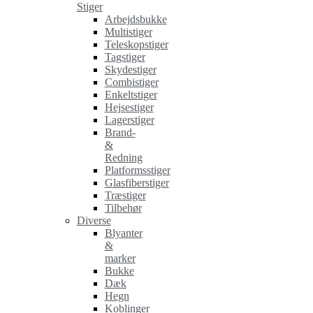
Stiger
Arbejdsbukke
Multistiger
Teleskopstiger
Tagstiger
Skydestiger
Combistiger
Enkeltstiger
Hejsestiger
Lagerstiger
Brand-
&
Redning
Platformsstiger
Glasfiberstiger
Træstiger
Tilbehør
Diverse
Blyanter
&
marker
Bukke
Dæk
Hegn
Koblinger