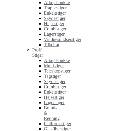
Arbejdsbukke
Trappestiger
Enkeltstiger
Skydestiger
Hejsestiger
Combistiger
Lagerstiger
Vinduespudserstiger
Tilbehør
Proff
Stiger
Arbejdsbukke
Multistiger
Teleskopstiger
Tagstiger
Skydestiger
Combistiger
Enkeltstiger
Hejsestiger
Lagerstiger
Brand-
&
Redning
Platformsstiger
Glasfiberstiger