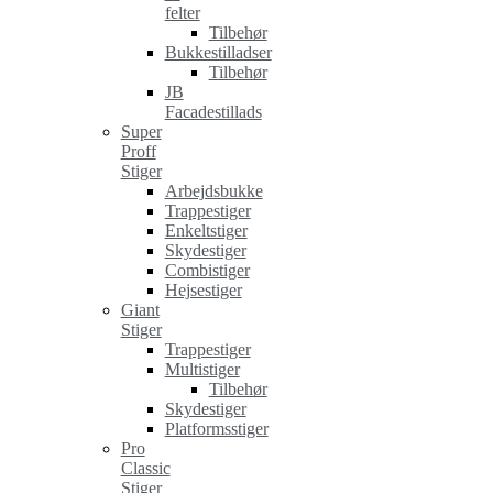
felter
Tilbehør
Bukkestilladser
Tilbehør
JB
Facadestillads
Super
Proff
Stiger
Arbejdsbukke
Trappestiger
Enkeltstiger
Skydestiger
Combistiger
Hejsestiger
Giant
Stiger
Trappestiger
Multistiger
Tilbehør
Skydestiger
Platformsstiger
Pro
Classic
Stiger