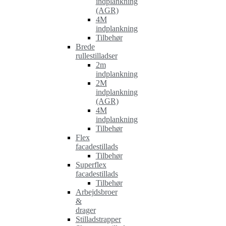
indplankning
(AGR)
4M
indplankning
Tilbehør
Brede
rullestilladser
2m
indplankning
2M
indplankning
(AGR)
4M
indplankning
Tilbehør
Flex
facadestillads
Tilbehør
Superflex
facadestillads
Tilbehør
Arbejdsbroer
&
drager
Stilladstrapper