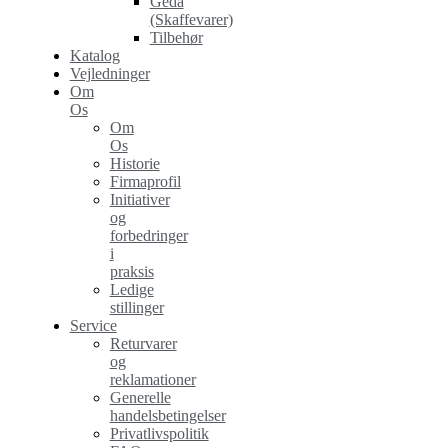
Geda
(Skaffevarer)
Tilbehør
Katalog
Vejledninger
Om
Os
Om
Os
Historie
Firmaprofil
Initiativer
og
forbedringer
i
praksis
Ledige
stillinger
Service
Returvarer
og
reklamationer
Generelle
handelsbetingelser
Privatlivspolitik