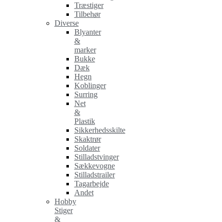
Træstiger
Tilbehør
Diverse
Blyanter
&
marker
Bukke
Dæk
Hegn
Koblinger
Surring
Net
&
Plastik
Sikkerhedsskilte
Skaktrør
Soldater
Stilladstvinger
Sækkevogne
Stilladstrailer
Tagarbejde
Andet
Hobby
Stiger
&