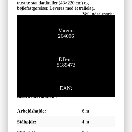
træ/træ standardtraller (48×220 cm) og
bøjlefastgørelser. Leveres med ét trallelag.
Vejl. udsalgspris:
27.505,00
kr.
ekskl. moms
Varenr:
264006
DB-nr:
5189473
EAN:
Ekstra information :
Arbejdshøjde:
6 m
Ståhøjde:
4 m