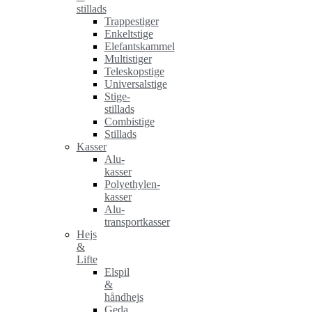
stillads
Trappestiger
Enkeltstige
Elefantskammel
Multistiger
Teleskopstige
Universalstige
Stige-
stillads
Combistige
Stillads
Kasser
Alu-
kasser
Polyethylen-
kasser
Alu-
transportkasser
Hejs
&
Lifte
Elspil
&
håndhejs
Geda