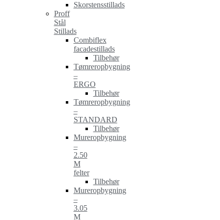
Skorstensstillads
Proff
Stål
Stillads
Combiflex
facadestillads
Tilbehør
Tømreropbygning
–
ERGO
Tilbehør
Tømreropbygning
–
STANDARD
Tilbehør
Mureropbygning
–
2.50
M
felter
Tilbehør
Mureropbygning
–
3.05
M