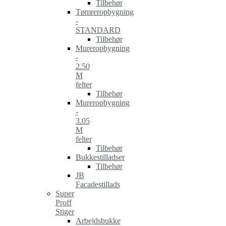
Tilbehør
Tømreropbygning
-
STANDARD
Tilbehør
Mureropbygning
-
2.50
M
felter
Tilbehør
Mureropbygning
-
3.05
M
felter
Tilbehør
Bukkestilladser
Tilbehør
JB
Facadestillads
Super
Proff
Stiger
Arbejdsbukke