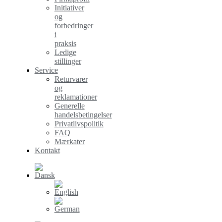
Initiativer
og
forbedringer
i
praksis
Ledige
stillinger
Service
Returvarer
og
reklamationer
Generelle
handelsbetingelser
Privatlivspolitik
FAQ
Mærkater
Kontakt