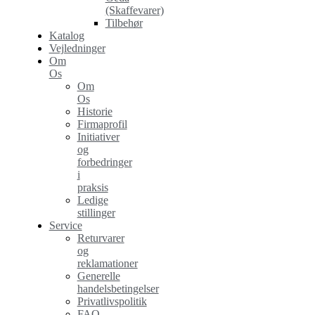
(Skaffevarer)
Tilbehør
Katalog
Vejledninger
Om
Os
Om
Os
Historie
Firmaprofil
Initiativer
og
forbedringer
i
praksis
Ledige
stillinger
Service
Returvarer
og
reklamationer
Generelle
handelsbetingelser
Privatlivspolitik
FAQ