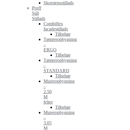
Skorstensstillads
Proff
Stål
Stillads
Combiflex
facadestillads
Tilbehør
Tømreropbygning
–
ERGO
Tilbehør
Tømreropbygning
–
STANDARD
Tilbehør
Mureropbygning
–
2.50
M
felter
Tilbehør
Mureropbygning
–
3.05
M