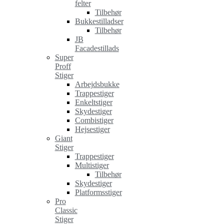
felter
Tilbehør
Bukkestilladser
Tilbehør
JB
Facadestillads
Super
Proff
Stiger
Arbejdsbukke
Trappestiger
Enkeltstiger
Skydestiger
Combistiger
Hejsestiger
Giant
Stiger
Trappestiger
Multistiger
Tilbehør
Skydestiger
Platformsstiger
Pro
Classic
Stiger