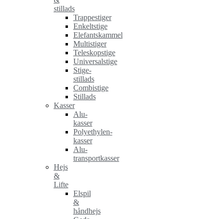
stillads
Trappestiger
Enkeltstige
Elefantskammel
Multistiger
Teleskopstige
Universalstige
Stige-
stillads
Combistige
Stillads
Kasser
Alu-
kasser
Polyethylen-
kasser
Alu-
transportkasser
Hejs
&
Lifte
Elspil
&
håndhejs