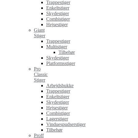
Trappestiger
Enkeltstiger
Skydestiger
Combistiger
Hejsestiger
Giant
Stiger
Trappestiger
Multistiger
Tilbehør
Skydestiger
Platformsstiger
Pro
Classic
Stiger
Arbejdsbukke
Trappestiger
Enkeltstiger
Skydestiger
Hejsestiger
Combistiger
Lagerstiger
Vinduespudserstiger
Tilbehør
Proff