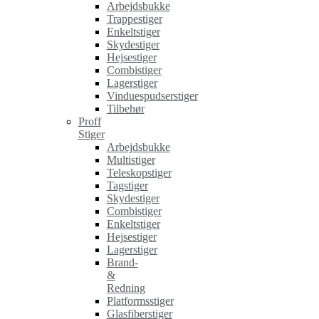
Arbejdsbukke
Trappestiger
Enkeltstiger
Skydestiger
Hejsestiger
Combistiger
Lagerstiger
Vinduespudserstiger
Tilbehør
Proff
Stiger
Arbejdsbukke
Multistiger
Teleskopstiger
Tagstiger
Skydestiger
Combistiger
Enkeltstiger
Hejsestiger
Lagerstiger
Brand-
&
Redning
Platformsstiger
Glasfiberstiger