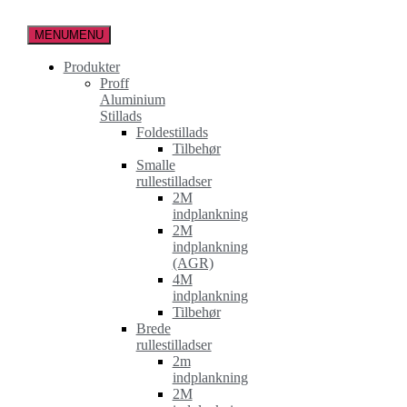
Spring
til
MENU
MENU
indholdet
Produkter
Proff
Aluminium
Stillads
Foldestillads
Tilbehør
Smalle
rullestilladser
2M
indplankning
2M
indplankning
(AGR)
4M
indplankning
Tilbehør
Brede
rullestilladser
2m
indplankning
2M