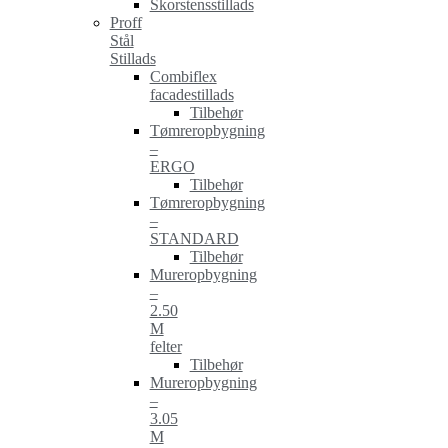
Skorstensstillads
Proff
Stål
Stillads
Combiflex
facadestillads
Tilbehør
Tømreropbygning
–
ERGO
Tilbehør
Tømreropbygning
–
STANDARD
Tilbehør
Mureropbygning
–
2.50
M
felter
Tilbehør
Mureropbygning
–
3.05
M