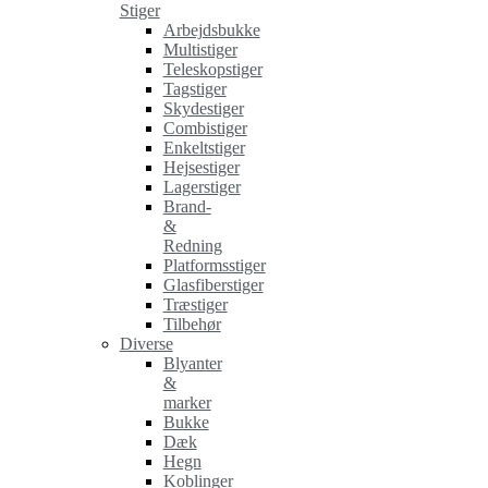
Stiger
Arbejdsbukke
Multistiger
Teleskopstiger
Tagstiger
Skydestiger
Combistiger
Enkeltstiger
Hejsestiger
Lagerstiger
Brand-
&
Redning
Platformsstiger
Glasfiberstiger
Træstiger
Tilbehør
Diverse
Blyanter
&
marker
Bukke
Dæk
Hegn
Koblinger