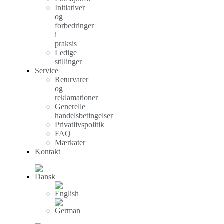
Initiativer
og
forbedringer
i
praksis
Ledige
stillinger
Service
Returvarer
og
reklamationer
Generelle
handelsbetingelser
Privatlivspolitik
FAQ
Mærkater
Kontakt