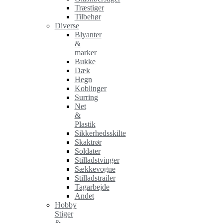
Træstiger
Tilbehør
Diverse
Blyanter
&
marker
Bukke
Dæk
Hegn
Koblinger
Surring
Net
&
Plastik
Sikkerhedsskilte
Skaktrør
Soldater
Stilladstvinger
Sækkevogne
Stilladstrailer
Tagarbejde
Andet
Hobby
Stiger
&