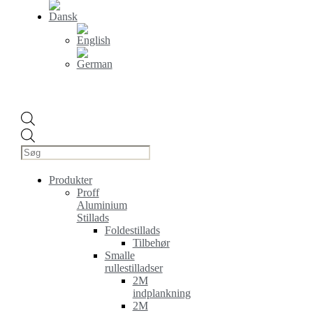
Products
search
Produkter
Proff
Aluminium
Stillads
Foldestillads
Tilbehør
Smalle
rullestilladser
2M
indplankning
2M