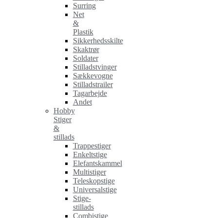
Surring
Net
&
Plastik
Sikkerhedsskilte
Skaktrør
Soldater
Stilladstvinger
Sækkevogne
Stilladstrailer
Tagarbejde
Andet
Hobby
Stiger
&
stillads
Trappestiger
Enkeltstige
Elefantskammel
Multistiger
Teleskopstige
Universalstige
Stige-
stillads
Combistige