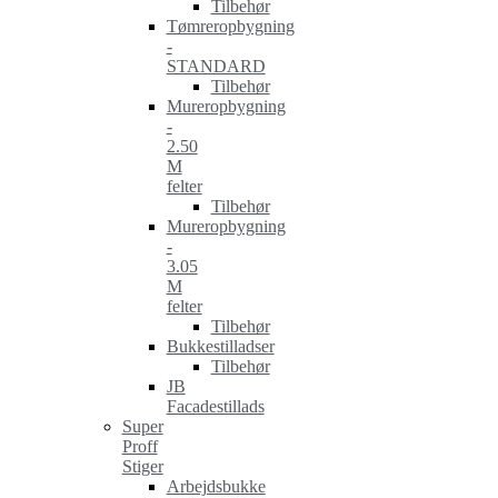
Tilbehør
Tømreropbygning
-
STANDARD
Tilbehør
Mureropbygning
-
2.50
M
felter
Tilbehør
Mureropbygning
-
3.05
M
felter
Tilbehør
Bukkestilladser
Tilbehør
JB
Facadestillads
Super
Proff
Stiger
Arbejdsbukke