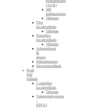
indplankning
(AGR)
4M
indplankning
Tilbehør
Flex
facadestillads
Tilbehør
Superflex
facadestillads
Tilbehør
Arbejdsbroer
&
drager
Stilladstrapper
Skorstensstillads
Proff
Stål
Stillads
Combiflex
facadestillads
Tilbehør
Tømreropbygning
-
ERGO