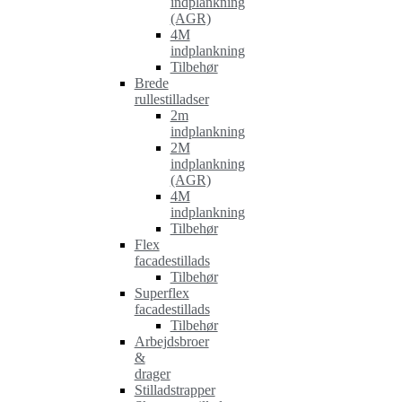
indplankning
(AGR)
4M
indplankning
Tilbehør
Brede
rullestilladser
2m
indplankning
2M
indplankning
(AGR)
4M
indplankning
Tilbehør
Flex
facadestillads
Tilbehør
Superflex
facadestillads
Tilbehør
Arbejdsbroer
&
drager
Stilladstrapper