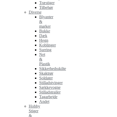
Træstiger
Tilbehør
Diverse
Blyanter
&
marker
Bukke
Dæk
Hegn
Koblinger
Surring
Net
&
Plastik
Sikkerhedsskilte
Skaktrør
Soldater
Stilladstvinger
Sækkevogne
Stilladstrailer
Tagarbejde
Andet
Hobby
Stiger
&