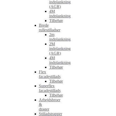
indplankning
(AGR)
4M
indplankning
Tilbehør
Brede
rullestilladser
2m
indplankning
2M
indplankning
(AGR)
4M
indplankning
Tilbehør
Flex
facadestillads
Tilbehør
Superflex
facadestillads
Tilbehør
Arbejdsbroer
&
drager
Stilladstrapper