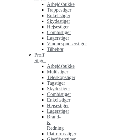
Arbejdsbukke
Trappestiger
Enkeltstiger
Skydestiger
Hejsestiger
Combistiger
Lagerstiger
Vinduespudserstiger
Tilbehør
Proff
Stiger
Arbejdsbukke
Multistiger
Teleskopstiger
Tagstiger
Skydestiger
Combistiger
Enkeltstiger
Hejsestiger
Lagerstiger
Brand-
&
Redning
Platformsstiger
Glasfiberstiger