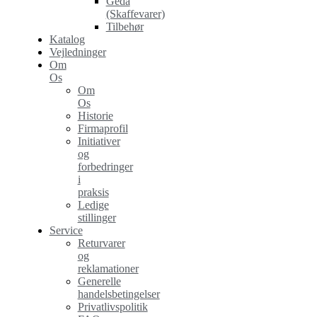
Geda
(Skaffevarer)
Tilbehør
Katalog
Vejledninger
Om
Os
Om
Os
Historie
Firmaprofil
Initiativer
og
forbedringer
i
praksis
Ledige
stillinger
Service
Returvarer
og
reklamationer
Generelle
handelsbetingelser
Privatlivspolitik