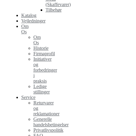
(Skaffevarer)
Tilbehør
Katalog
Vejledninger
Om
Os
Om
Os
Historie
Firmaprofil
Initiativer
og
forbedringer
i
praksis
Ledige
stillinger
Service
Returvarer
og
reklamationer
Generelle
handelsbetingelser
Privatlivspolitik
FAQ