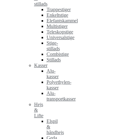
stillads
Trappestiger
Enkeltstige
Elefantskammel
Multistiger
Teleskopstige
Universalstige
Stige-
stillads
Combistige
Stillads
Kasser
Alu-
kasser
Polyethylen-
kasser
Alu-
transportkasser
Hejs
&
Lifte
Elspil
&
håndhejs
Geda