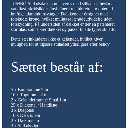
JUMBO Stilladsdæk, som leveres med stilladset, består af
vandfast, skridsikker finsk finer i ren birketræ, monteret i
kraftige aluminiumsvanger. Dækkene er designet med
forskudte kroge, hvilket muliggør længdeudvidelse uden
forskydning. På undersiden af dækket er der en patenteret
stormlås, som sikrer dækket og passer til alle typer stillads.
Dette sæt inkluderer ikke et gelænder, hvilket giver
mulighed for at tilpasse stilladset yderligere efter behov.
Sættet består af:
5 x Bundramme 2 m
10 x Topramme 2 m
2 x Gelænderramme Smal 1 m
25 x Diagonal / Håndliste
3 x Diagonal
10 x Dæk u/lem
2 x Dæk m/lem
3 x Stilladsstige