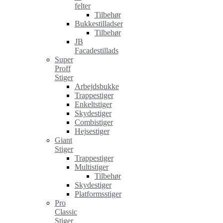
felter
Tilbehør
Bukkestilladser
Tilbehør
JB
Facadestillads
Super
Proff
Stiger
Arbejdsbukke
Trappestiger
Enkeltstiger
Skydestiger
Combistiger
Hejsestiger
Giant
Stiger
Trappestiger
Multistiger
Tilbehør
Skydestiger
Platformsstiger
Pro
Classic
Stiger