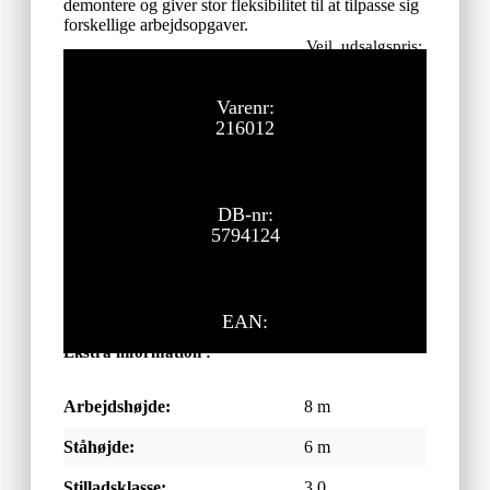
demontere og giver stor fleksibilitet til at tilpasse sig
forskellige arbejdsopgaver.
Vejl. udsalgspris:
63.600,00
kr.
ekskl. moms
Varenr:
216012
DB-nr:
5794124
EAN:
Ekstra information :
Arbejdshøjde:
8 m
Ståhøjde:
6 m
Stilladsklasse:
3.0