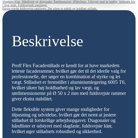
Slagfaste Klør: Håndlister og diagonaler. Rørdimension: Ø50x2mm. Udstyret med en kraftig, fuldstøbt klo
i hver ende. Fuldsvejsede samlinger.
Ekstra stærke fuldsvejste samlinger. Det sikrer et stabilt og holdbart stillads.
Beskrivelse
Proff Flex Facadestillads er kendt for at have markedets
letteste facaderammer, hvilket gør det til det ideelle valg for
professionelle, der søger en kombination af styrke og let
vægt. Stilladset er fremstillet i aluminiumlegering 6005 T6,
hvilket sikrer høj holdbarhed og lav vægt, og
rørdimensionerne på Ø 50 x 2 mm med fuldsvejste rammer
giver ekstra stabilitet.
Dette fleksible system giver mange muligheder for
tilpasning og udvidelse, hvilket gør det nemt at justere
stilladset til forskellige arbejdsopgaver. Diagonaler og
håndlister er udstyret med slagfaste, fuldsvejste klør,
hvilket øger stilladsets robusthed og sikkerhed.