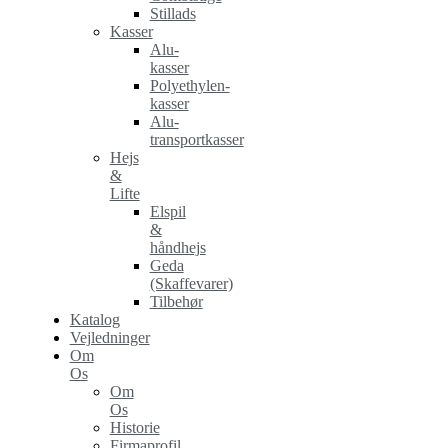
Stillads
Kasser
Alu-
kasser
Polyethylen-
kasser
Alu-
transportkasser
Hejs
&
Lifte
Elspil
&
håndhejs
Geda
(Skaffevarer)
Tilbehør
Katalog
Vejledninger
Om
Os
Om
Os
Historie
Firmaprofil