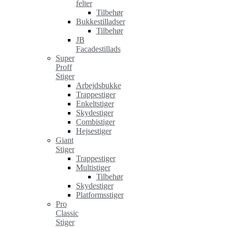
felter
Tilbehør
Bukkestilladser
Tilbehør
JB
Facadestillads
Super
Proff
Stiger
Arbejdsbukke
Trappestiger
Enkeltstiger
Skydestiger
Combistiger
Hejsestiger
Giant
Stiger
Trappestiger
Multistiger
Tilbehør
Skydestiger
Platformsstiger
Pro
Classic
Stiger