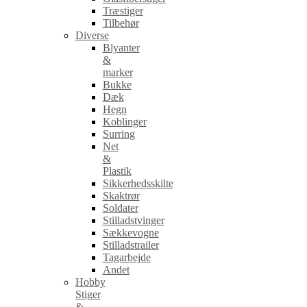
Træstiger
Tilbehør
Diverse
Blyanter
&
marker
Bukke
Dæk
Hegn
Koblinger
Surring
Net
&
Plastik
Sikkerhedsskilte
Skaktrør
Soldater
Stilladstvinger
Sækkevogne
Stilladstrailer
Tagarbejde
Andet
Hobby
Stiger
&