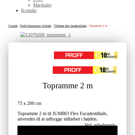
Mærkater
Kontakt
Forside
/
Proff Aluminium Stillads
/
Tilbehør flex facadestillads
/ Topramme 2 m
Topramme 2 m
75 x 200 cm
Topramme 2 m til JUMBO Flex Facadestillads,
anvendes til at udbygge stilladset i højden.
Vejl. udsalgspris:
1.245,00
kr.
ekskl. moms