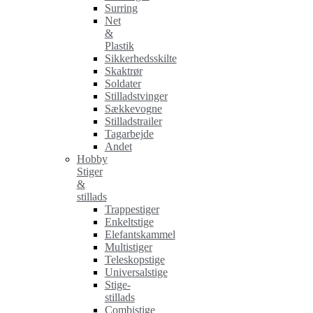
Surring
Net
&
Plastik
Sikkerhedsskilte
Skaktrør
Soldater
Stilladstvinger
Sækkevogne
Stilladstrailer
Tagarbejde
Andet
Hobby
Stiger
&
stillads
Trappestiger
Enkeltstige
Elefantskammel
Multistiger
Teleskopstige
Universalstige
Stige-
stillads
Combistige