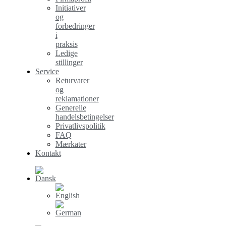
Initiativer
og
forbedringer
i
praksis
Ledige
stillinger
Service
Returvarer
og
reklamationer
Generelle
handelsbetingelser
Privatlivspolitik
FAQ
Mærkater
Kontakt