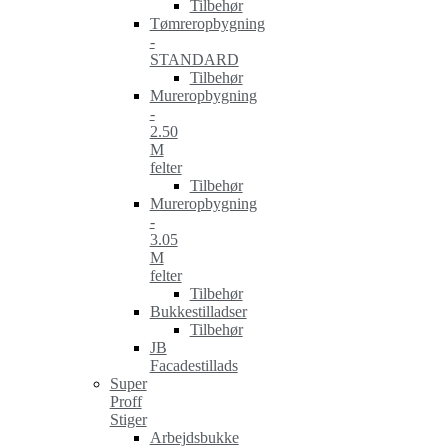
Tilbehør
Tømreropbygning
-
STANDARD
Tilbehør
Mureropbygning
-
2.50
M
felter
Tilbehør
Mureropbygning
-
3.05
M
felter
Tilbehør
Bukkestilladser
Tilbehør
JB
Facadestillads
Super
Proff
Stiger
Arbejdsbukke