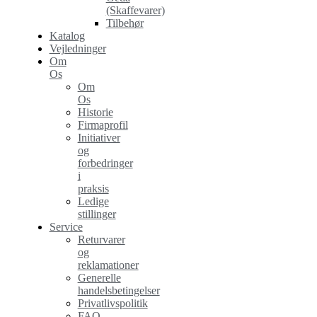
(Skaffevarer)
Tilbehør
Katalog
Vejledninger
Om
Os
Om
Os
Historie
Firmaprofil
Initiativer
og
forbedringer
i
praksis
Ledige
stillinger
Service
Returvarer
og
reklamationer
Generelle
handelsbetingelser
Privatlivspolitik
FAQ