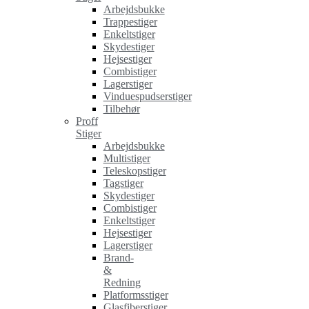
Arbejdsbukke
Trappestiger
Enkeltstiger
Skydestiger
Hejsestiger
Combistiger
Lagerstiger
Vinduespudserstiger
Tilbehør
Proff
Stiger
Arbejdsbukke
Multistiger
Teleskopstiger
Tagstiger
Skydestiger
Combistiger
Enkeltstiger
Hejsestiger
Lagerstiger
Brand-
&
Redning
Platformsstiger
Glasfiberstiger