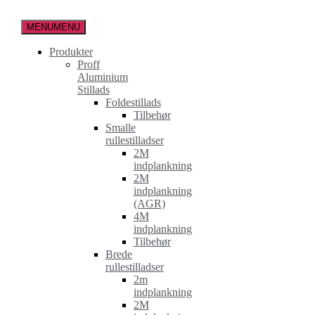
Spring
til
MENU
MENU
indholdet
Produkter
Proff
Aluminium
Stillads
Foldestillads
Tilbehør
Smalle
rullestilladser
2M
indplankning
2M
indplankning
(AGR)
4M
indplankning
Tilbehør
Brede
rullestilladser
2m
indplankning
2M