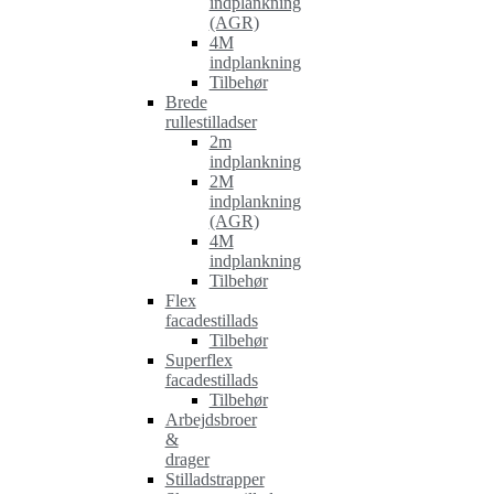
indplankning
(AGR)
4M
indplankning
Tilbehør
Brede
rullestilladser
2m
indplankning
2M
indplankning
(AGR)
4M
indplankning
Tilbehør
Flex
facadestillads
Tilbehør
Superflex
facadestillads
Tilbehør
Arbejdsbroer
&
drager
Stilladstrapper