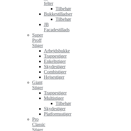
felter
Tilbehør
Bukkestilladser
Tilbehør
JB
Facadestillads
Super
Proff
Stiger
Arbejdsbukke
Trappestiger
Enkeltstiger
Skydestiger
Combistiger
Hejsestiger
Giant
Stiger
Trappestiger
Multistiger
Tilbehør
Skydestiger
Platformsstiger
Pro
Classic
Stiger