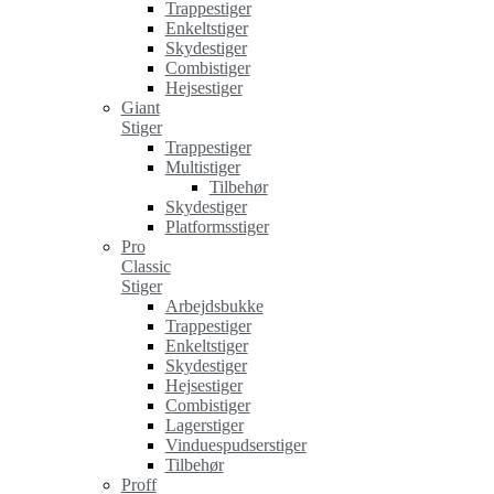
Trappestiger
Enkeltstiger
Skydestiger
Combistiger
Hejsestiger
Giant
Stiger
Trappestiger
Multistiger
Tilbehør
Skydestiger
Platformsstiger
Pro
Classic
Stiger
Arbejdsbukke
Trappestiger
Enkeltstiger
Skydestiger
Hejsestiger
Combistiger
Lagerstiger
Vinduespudserstiger
Tilbehør
Proff