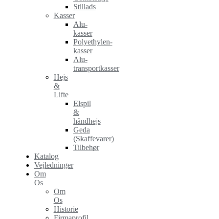
Stillads
Kasser
Alu-
kasser
Polyethylen-
kasser
Alu-
transportkasser
Hejs
&
Lifte
Elspil
&
håndhejs
Geda
(Skaffevarer)
Tilbehør
Katalog
Vejledninger
Om
Os
Om
Os
Historie
Firmaprofil