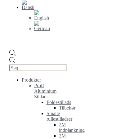
Products
search
Produkter
Proff
Aluminium
Stillads
Foldestillads
Tilbehør
Smalle
rullestilladser
2M
indplankning
2M