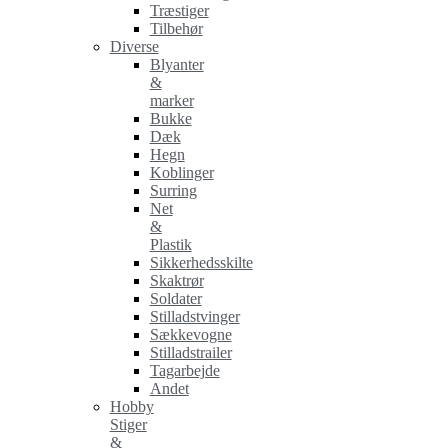
Træstiger
Tilbehør
Diverse
Blyanter
&
marker
Bukke
Dæk
Hegn
Koblinger
Surring
Net
&
Plastik
Sikkerhedsskilte
Skaktrør
Soldater
Stilladstvinger
Sækkevogne
Stilladstrailer
Tagarbejde
Andet
Hobby
Stiger
&