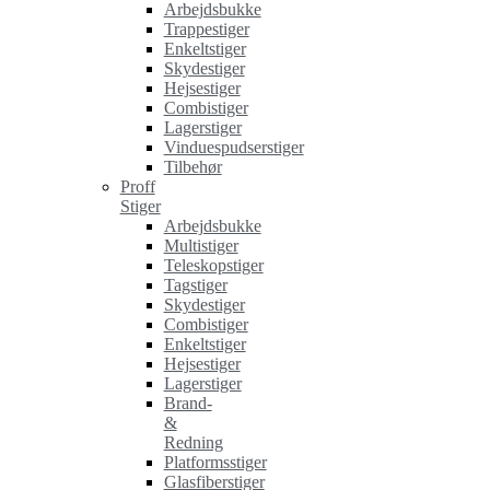
Arbejdsbukke
Trappestiger
Enkeltstiger
Skydestiger
Hejsestiger
Combistiger
Lagerstiger
Vinduespudserstiger
Tilbehør
Proff
Stiger
Arbejdsbukke
Multistiger
Teleskopstiger
Tagstiger
Skydestiger
Combistiger
Enkeltstiger
Hejsestiger
Lagerstiger
Brand-
&
Redning
Platformsstiger
Glasfiberstiger