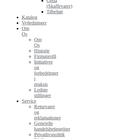
Geda
(Skaffevarer)
Tilbehør
Katalog
Vejledninger
Om
Os
Om
Os
Historie
Firmaprofil
Initiativer
og
forbedringer
i
praksis
Ledige
stillinger
Service
Returvarer
og
reklamationer
Generelle
handelsbetingelser
Privatlivspolitik