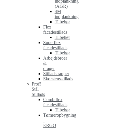
indplankning
(AGR)
4M
indplankning
Tilbehør
Flex
facadestillads
Tilbehør
Superflex
facadestillads
Tilbehør
Arbejdsbroer
&
drager
Stilladstrapper
Skorstensstillads
Proff
Stål
Stillads
Combiflex
facadestillads
Tilbehør
Tømreropbygning
-
ERGO