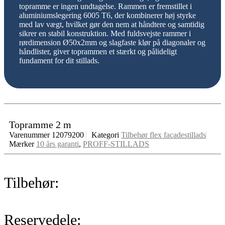
topramme er ingen undtagelse. Rammen er fremstillet i
aluminiumslegering 6005 T6, der kombinerer høj styrke
med lav vægt, hvilket gør den nem at håndtere og samtidig
sikrer en stabil konstruktion. Med fuldsvejste rammer i
rørdimension Ø50x2mm og slagfaste klør på diagonaler og
håndlister, giver toprammen et stærkt og pålideligt
fundament for dit stillads.
Topramme 2 m
Varenummer
12079200
Kategori
Tilbehør flex facadestillads
Mærker
10 års garanti
,
PROFF-STILLADS
Tilbehør:
Reservedele: