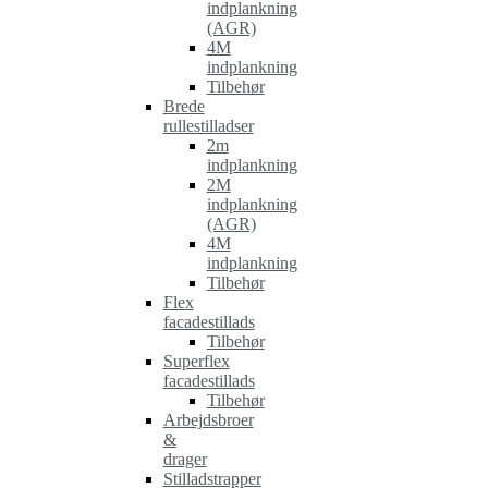
indplankning
(AGR)
4M
indplankning
Tilbehør
Brede
rullestilladser
2m
indplankning
2M
indplankning
(AGR)
4M
indplankning
Tilbehør
Flex
facadestillads
Tilbehør
Superflex
facadestillads
Tilbehør
Arbejdsbroer
&
drager
Stilladstrapper