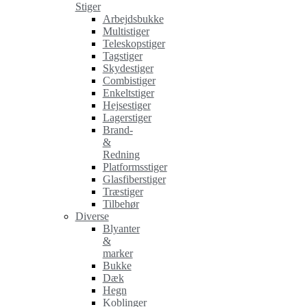
Stiger
Arbejdsbukke
Multistiger
Teleskopstiger
Tagstiger
Skydestiger
Combistiger
Enkeltstiger
Hejsestiger
Lagerstiger
Brand-
&
Redning
Platformsstiger
Glasfiberstiger
Træstiger
Tilbehør
Diverse
Blyanter
&
marker
Bukke
Dæk
Hegn
Koblinger