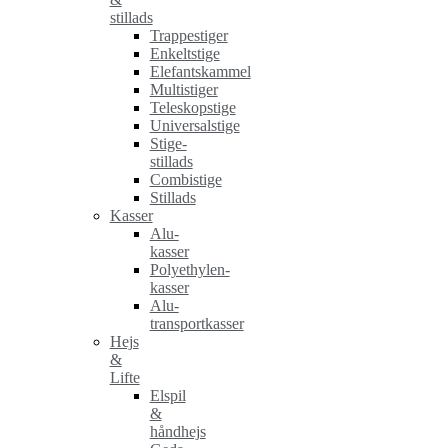
stillads
Trappestiger
Enkeltstige
Elefantskammel
Multistiger
Teleskopstige
Universalstige
Stige-
stillads
Combistige
Stillads
Kasser
Alu-
kasser
Polyethylen-
kasser
Alu-
transportkasser
Hejs
&
Lifte
Elspil
&
håndhejs