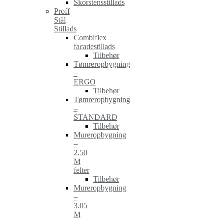
Skorstensstillads
Proff
Stål
Stillads
Combiflex
facadestillads
Tilbehør
Tømreropbygning
–
ERGO
Tilbehør
Tømreropbygning
–
STANDARD
Tilbehør
Mureropbygning
–
2.50
M
felter
Tilbehør
Mureropbygning
–
3.05
M