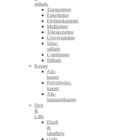
stillads
Trappestiger
Enkeltstige
Elefantskammel
Multistiger
Teleskopstige
Universalstige
Stige-
stillads
Combistige
Stillads
Kasser
Alu-
kasser
Polyethylen-
kasser
Alu-
transportkasser
Hejs
&
Lifte
Elspil
&
håndhejs
Geda