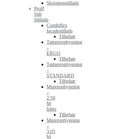
Skorstensstillads
Proff
Stål
Stillads
Combiflex
facadestillads
Tilbehør
Tømreropbygning
–
ERGO
Tilbehør
Tømreropbygning
–
STANDARD
Tilbehør
Mureropbygning
–
2.50
M
felter
Tilbehør
Mureropbygning
–
3.05
M