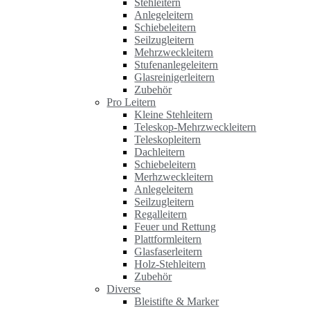
Stehleitern
Anlegeleitern
Schiebeleitern
Seilzugleitern
Mehrzweckleitern
Stufenanlegeleitern
Glasreinigerleitern
Zubehör
Pro Leitern
Kleine Stehleitern
Teleskop-Mehrzweckleitern
Teleskopleitern
Dachleitern
Schiebeleitern
Merhzweckleitern
Anlegeleitern
Seilzugleitern
Regalleitern
Feuer und Rettung
Plattformleitern
Glasfaserleitern
Holz-Stehleitern
Zubehör
Diverse
Bleistifte & Marker