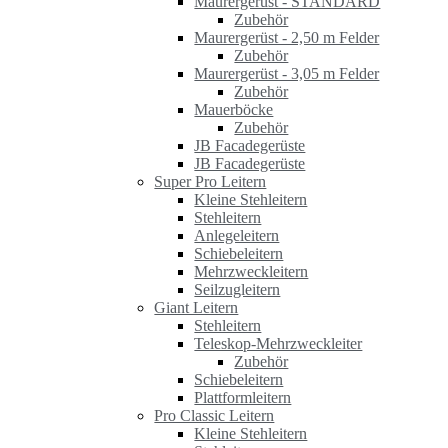
Maurergerüst - STANDARD
Zubehör
Maurergerüst - 2,50 m Felder
Zubehör
Maurergerüst - 3,05 m Felder
Zubehör
Mauerböcke
Zubehör
JB Facadegerüste
JB Facadegerüste
Super Pro Leitern
Kleine Stehleitern
Stehleitern
Anlegeleitern
Schiebeleitern
Mehrzweckleitern
Seilzugleitern
Giant Leitern
Stehleitern
Teleskop-Mehrzweckleiter
Zubehör
Schiebeleitern
Plattformleitern
Pro Classic Leitern
Kleine Stehleitern