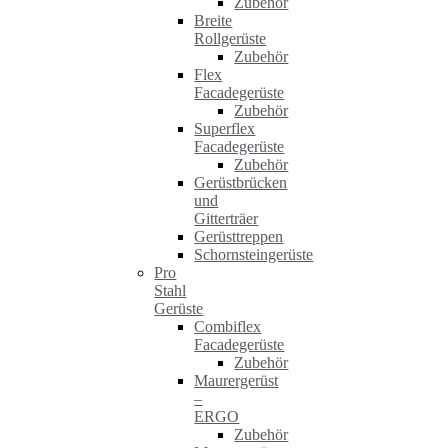
Zubehör
Breite
Rollgerüste
Zubehör
Flex
Facadegerüste
Zubehör
Superflex
Facadegerüste
Zubehör
Gerüstbrücken
und
Gitterträer
Gerüsttreppen
Schornsteingerüste
Pro
Stahl
Gerüste
Combiflex
Facadegerüste
Zubehör
Maurergerüst
–
ERGO
Zubehör