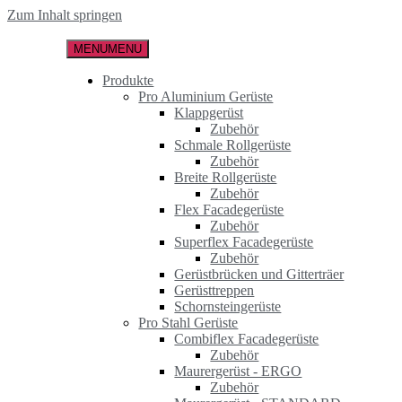
Zum Inhalt springen
MENU
MENU
Produkte
Pro Aluminium Gerüste
Klappgerüst
Zubehör
Schmale Rollgerüste
Zubehör
Breite Rollgerüste
Zubehör
Flex Facadegerüste
Zubehör
Superflex Facadegerüste
Zubehör
Gerüstbrücken und Gitterträer
Gerüsttreppen
Schornsteingerüste
Pro Stahl Gerüste
Combiflex Facadegerüste
Zubehör
Maurergerüst - ERGO
Zubehör