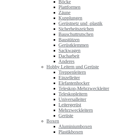
Böcke
Plattformen
Zäune
Kupplungen
Gerüstnetz und -plastik
Sicherheitszeichen
Bauschuttrutschen
Baustützen
Gerüstklemmen
Sackwagen
Dacharbeit
Anderes
Hobby Leitern und Gerüste
Treppenleitern
Einzelleiter
Elefantenhocker
Teleskop-Mehrzweckleiter
Teleskopleitern
Universalleiter
Leitergerüst
Mehrzweckleitern
Gerüste
Boxen
Aluminiumboxen
Plastikboxen