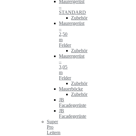
Maurergerüst
–
STANDARD
Zubehör
Maurergerüst
–
2,50
m
Felder
Zubehör
Maurergerüst
–
3,05
m
Felder
Zubehör
Mauerböcke
Zubehör
JB
Facadegerüste
JB
Facadegerüste
Super
Pro
Leitern