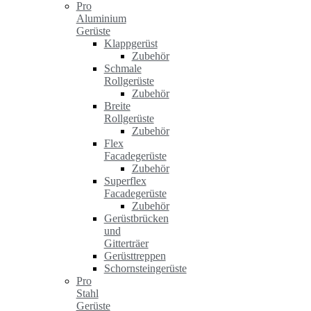
Pro
Aluminium
Gerüste
Klappgerüst
Zubehör
Schmale
Rollgerüste
Zubehör
Breite
Rollgerüste
Zubehör
Flex
Facadegerüste
Zubehör
Superflex
Facadegerüste
Zubehör
Gerüstbrücken
und
Gitterträer
Gerüsttreppen
Schornsteingerüste
Pro
Stahl
Gerüste