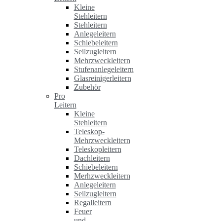
Kleine
Stehleitern
Stehleitern
Anlegeleitern
Schiebeleitern
Seilzugleitern
Mehrzweckleitern
Stufenanlegeleitern
Glasreinigerleitern
Zubehör
Pro
Leitern
Kleine
Stehleitern
Teleskop-
Mehrzweckleitern
Teleskopleitern
Dachleitern
Schiebeleitern
Merhzweckleitern
Anlegeleitern
Seilzugleitern
Regalleitern
Feuer
und