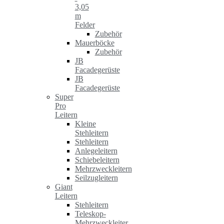
3,05
m
Felder
Zubehör
Mauerböcke
Zubehör
JB
Facadegerüste
JB
Facadegerüste
Super
Pro
Leitern
Kleine
Stehleitern
Stehleitern
Anlegeleitern
Schiebeleitern
Mehrzweckleitern
Seilzugleitern
Giant
Leitern
Stehleitern
Teleskop-
Mehrzweckleiter