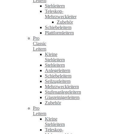
Leitern
Stehleitern
Teleskop-
Mehrzweckleiter
Zubehör
Schiebeleitern
Plattformleitern
Pro
Classic
Leitern
Kleine
Stehleitern
Stehleitern
Anlegeleitern
Schiebeleitern
Seilzugleitern
Mehrzweckleitern
Stufenanlegeleitern
Glasreinigerleitern
Zubehör
Pro
Leitern
Kleine
Stehleitern
Teleskop-