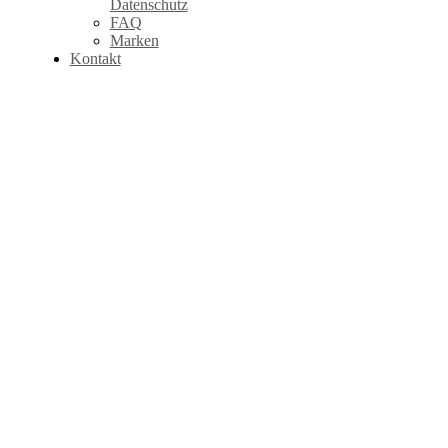
Datenschutz
FAQ
Marken
Kontakt
RÜCKSENDUNGEN UND
REKLAMATIONEN
Wenn Sie als Händler Rücksendungen an JUMBO Stillads A/S
im Zusammenhang mit Mängelrügen, Fehlbestellungen o. Ä.
senden, bitten wir Sie, unseren Retourenschein auszudrucken
und auszufüllen.