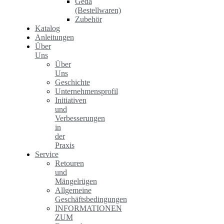
Geda
(Bestellwaren)
Zubehör
Katalog
Anleitungen
Über
Uns
Über
Uns
Geschichte
Unternehmensprofil
Initiativen
und
Verbesserungen
in
der
Praxis
Service
Retouren
und
Mängelrügen
Allgemeine
Geschäftsbedingungen
INFORMATIONEN
ZUM