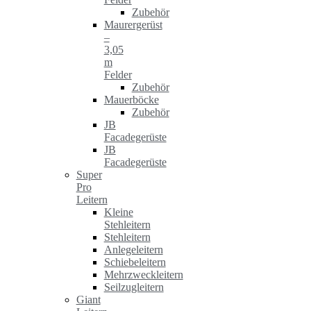
Zubehör
Maurergerüst
–
3,05
m
Felder
Zubehör
Mauerböcke
Zubehör
JB
Facadegerüste
JB
Facadegerüste
Super
Pro
Leitern
Kleine
Stehleitern
Stehleitern
Anlegeleitern
Schiebeleitern
Mehrzweckleitern
Seilzugleitern
Giant