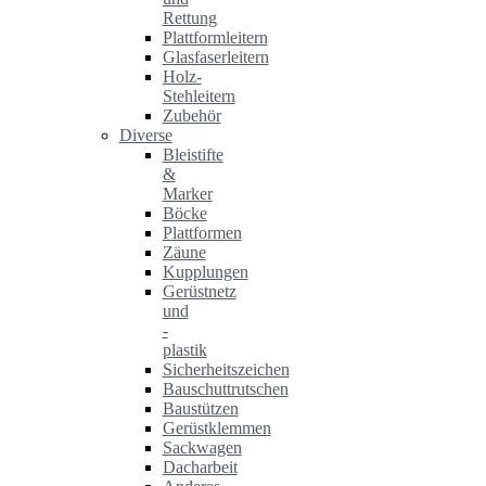
Rettung
Plattformleitern
Glasfaserleitern
Holz-
Stehleitern
Zubehör
Diverse
Bleistifte
&
Marker
Böcke
Plattformen
Zäune
Kupplungen
Gerüstnetz
und
-
plastik
Sicherheitszeichen
Bauschuttrutschen
Baustützen
Gerüstklemmen
Sackwagen
Dacharbeit