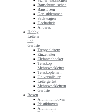
Sicherheitszeichen
Bauschuttrutschen
Baustützen
Gerüstklemmen
Sackwagen
Dacharbeit
Anderes
Hobby
Leitern
und
Gerüste
Treppenleitern
Einzelleiter
Elefantenhocker
Teleskop-
Mehrzweckleiter
Teleskopleitern
Universalleiter
Leitergerüst
Mehrzweckleitern
Gerüste
Boxen
Aluminiumboxen
Plastikboxen
Aluminium