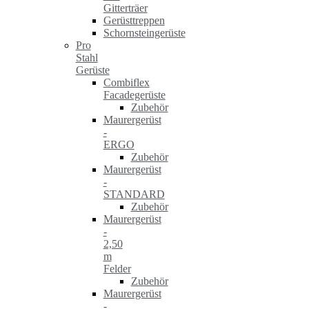
Gitterträer
Gerüsttreppen
Schornsteingerüste
Pro
Stahl
Gerüste
Combiflex
Facadegerüste
Zubehör
Maurergerüst
-
ERGO
Zubehör
Maurergerüst
-
STANDARD
Zubehör
Maurergerüst
-
2,50
m
Felder
Zubehör
Maurergerüst
-