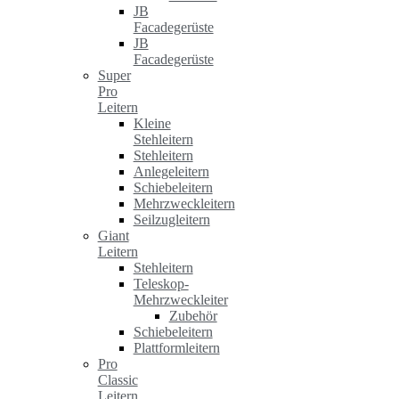
JB
Facadegerüste
JB
Facadegerüste
Super
Pro
Leitern
Kleine
Stehleitern
Stehleitern
Anlegeleitern
Schiebeleitern
Mehrzweckleitern
Seilzugleitern
Giant
Leitern
Stehleitern
Teleskop-
Mehrzweckleiter
Zubehör
Schiebeleitern
Plattformleitern
Pro
Classic
Leitern