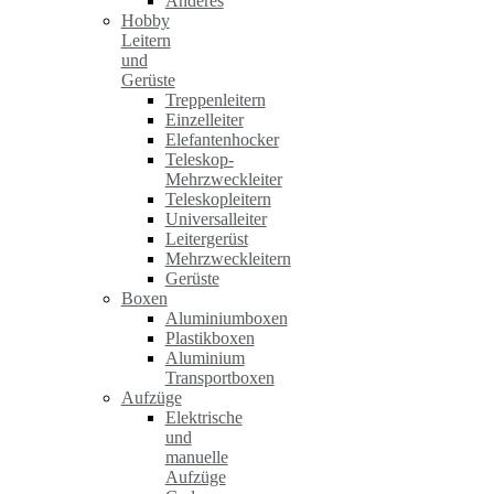
Anderes
Hobby
Leitern
und
Gerüste
Treppenleitern
Einzelleiter
Elefantenhocker
Teleskop-
Mehrzweckleiter
Teleskopleitern
Universalleiter
Leitergerüst
Mehrzweckleitern
Gerüste
Boxen
Aluminiumboxen
Plastikboxen
Aluminium
Transportboxen
Aufzüge
Elektrische
und
manuelle
Aufzüge