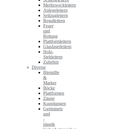
Merhzweckleitern
Anlegeleitern
Seilzugleitern
Regalleitern
Feuer
und
Rettung
Plattformleitern
Glasfaserleitern
Holz-
Stehleitern
Zubehör
Diverse
Bleistifte
&
Marker
Böcke
Plattformen
Zäune
Kupplungen
Gerüstnetz
und
-
plastik