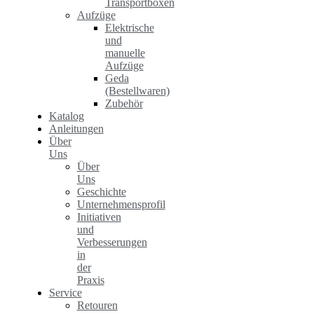
Transportboxen
Aufzüge
Elektrische
und
manuelle
Aufzüge
Geda
(Bestellwaren)
Zubehör
Katalog
Anleitungen
Über
Uns
Über
Uns
Geschichte
Unternehmensprofil
Initiativen
und
Verbesserungen
in
der
Praxis
Service
Retouren