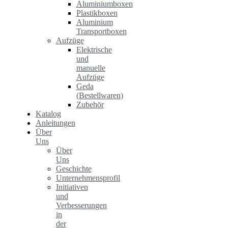
Aluminiumboxen
Plastikboxen
Aluminium
Transportboxen
Aufzüge
Elektrische
und
manuelle
Aufzüge
Geda
(Bestellwaren)
Zubehör
Katalog
Anleitungen
Über
Uns
Über
Uns
Geschichte
Unternehmensprofil
Initiativen
und
Verbesserungen
in
der