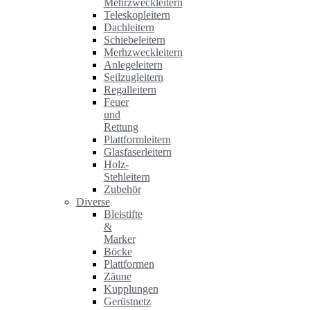
Mehrzweckleitern
Teleskopleitern
Dachleitern
Schiebeleitern
Merhzweckleitern
Anlegeleitern
Seilzugleitern
Regalleitern
Feuer
und
Rettung
Plattformleitern
Glasfaserleitern
Holz-
Stehleitern
Zubehör
Diverse
Bleistifte
&
Marker
Böcke
Plattformen
Zäune
Kupplungen
Gerüstnetz