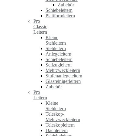
Zubehör
Schiebeleitern
Plattformleitern
Pro
Classic
Leitern
Kleine
Stehleitern
Stehleitern
Anlegeleitern
Schiebeleitern
Seilzugleitern
Mehrzweckleitern
Stufenanlegeleitern
Glasreinigerleitern
Zubehör
Pro
Leitern
Kleine
Stehleitern
Teleskop-
Mehrzweckleitern
Teleskopleitern
Dachleitern
Schiebeleitern