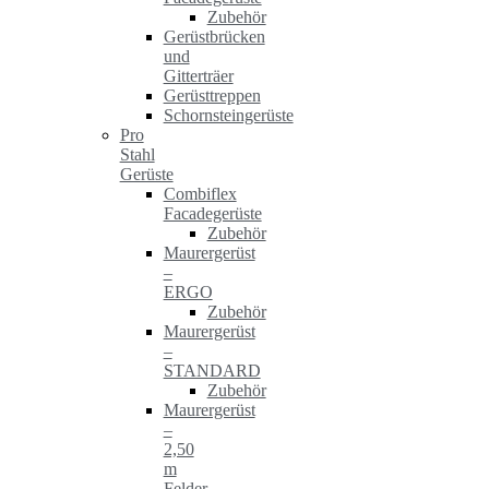
Zubehör
Gerüstbrücken
und
Gitterträer
Gerüsttreppen
Schornsteingerüste
Pro
Stahl
Gerüste
Combiflex
Facadegerüste
Zubehör
Maurergerüst
–
ERGO
Zubehör
Maurergerüst
–
STANDARD
Zubehör
Maurergerüst
–
2,50
m
Felder