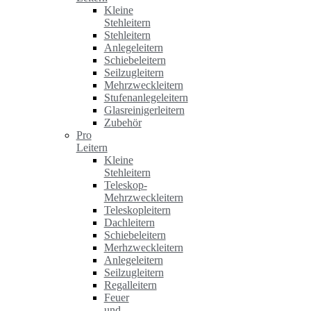
Kleine
Stehleitern
Stehleitern
Anlegeleitern
Schiebeleitern
Seilzugleitern
Mehrzweckleitern
Stufenanlegeleitern
Glasreinigerleitern
Zubehör
Pro
Leitern
Kleine
Stehleitern
Teleskop-
Mehrzweckleitern
Teleskopleitern
Dachleitern
Schiebeleitern
Merhzweckleitern
Anlegeleitern
Seilzugleitern
Regalleitern
Feuer
und