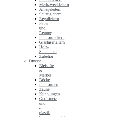
Merhzweckleitern
Anlegeleitern
Seilzugleitern
Regalleitern
Feuer
und
Rettung
Plattformleitern
Glasfaserleitern
Holz-
Stehleitern
Zubehör
Diverse
Bleistifte
&
Marker
Böcke
Plattformen
Zäune
Kupplungen
Gerüstnetz
und
-
plastik