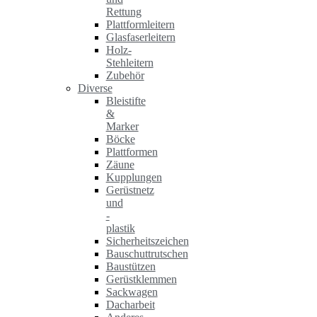
Rettung
Plattformleitern
Glasfaserleitern
Holz-
Stehleitern
Zubehör
Diverse
Bleistifte
&
Marker
Böcke
Plattformen
Zäune
Kupplungen
Gerüstnetz
und
-
plastik
Sicherheitszeichen
Bauschuttrutschen
Baustützen
Gerüstklemmen
Sackwagen
Dacharbeit