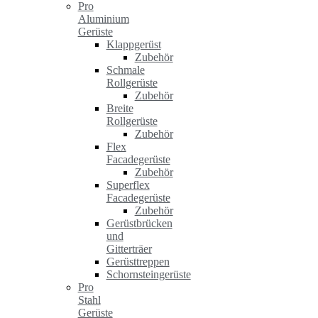
Pro
Aluminium
Gerüste
Klappgerüst
Zubehör
Schmale
Rollgerüste
Zubehör
Breite
Rollgerüste
Zubehör
Flex
Facadegerüste
Zubehör
Superflex
Facadegerüste
Zubehör
Gerüstbrücken
und
Gitterträer
Gerüsttreppen
Schornsteingerüste
Pro
Stahl
Gerüste