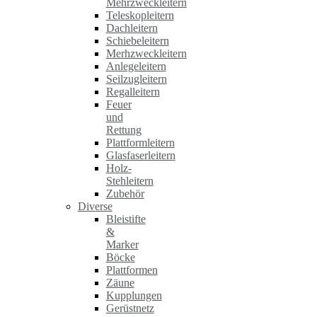
Mehrzweckleitern
Teleskopleitern
Dachleitern
Schiebeleitern
Merhzweckleitern
Anlegeleitern
Seilzugleitern
Regalleitern
Feuer
und
Rettung
Plattformleitern
Glasfaserleitern
Holz-
Stehleitern
Zubehör
Diverse
Bleistifte
&
Marker
Böcke
Plattformen
Zäune
Kupplungen
Gerüstnetz