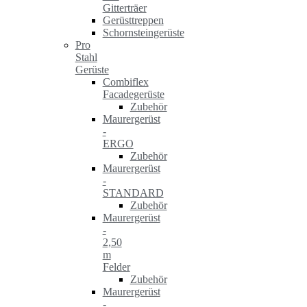
Gitterträer
Gerüsttreppen
Schornsteingerüste
Pro
Stahl
Gerüste
Combiflex
Facadegerüste
Zubehör
Maurergerüst
-
ERGO
Zubehör
Maurergerüst
-
STANDARD
Zubehör
Maurergerüst
-
2,50
m
Felder
Zubehör
Maurergerüst
-