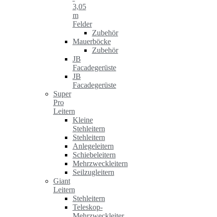
3,05
m
Felder
Zubehör
Mauerböcke
Zubehör
JB
Facadegerüste
JB
Facadegerüste
Super
Pro
Leitern
Kleine
Stehleitern
Stehleitern
Anlegeleitern
Schiebeleitern
Mehrzweckleitern
Seilzugleitern
Giant
Leitern
Stehleitern
Teleskop-
Mehrzweckleiter