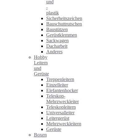
und
-
plastik
Sicherheitszeichen
Bauschuttrutschen
Baustützen
Gerüstklemmen
Sackwagen
Dacharbeit
Anderes
Hobby
Leitern
und
Gerüste
Treppenleitern
Einzelleiter
Elefantenhocker
Teleskop-
Mehrzweckleiter
Teleskopleitern
Universalleiter
Leitergerüst
Mehrzweckleitern
Gerüste
Boxen