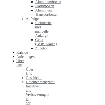
Aluminiumboxen
Plastikboxen
Aluminium
Transportboxen
Aufzüge
Elektrische
und
manuelle
Aufzüge
Geda
(Bestellwaren)
Zubehör
Katalog
Anleitungen
Über
Uns
Über
Uns
Geschichte
Unternehmensprofil
Initiativen
und
Verbesserungen
in
der