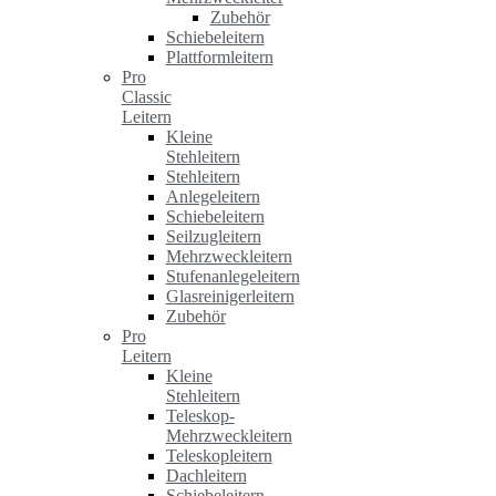
Zubehör
Schiebeleitern
Plattformleitern
Pro
Classic
Leitern
Kleine
Stehleitern
Stehleitern
Anlegeleitern
Schiebeleitern
Seilzugleitern
Mehrzweckleitern
Stufenanlegeleitern
Glasreinigerleitern
Zubehör
Pro
Leitern
Kleine
Stehleitern
Teleskop-
Mehrzweckleitern
Teleskopleitern
Dachleitern
Schiebeleitern