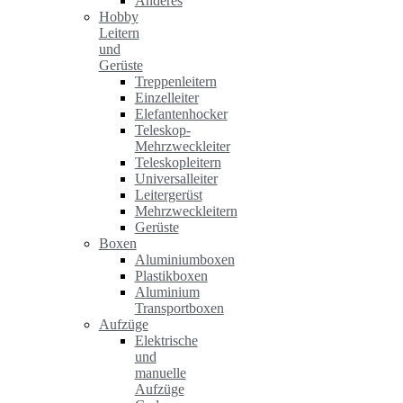
Anderes
Hobby
Leitern
und
Gerüste
Treppenleitern
Einzelleiter
Elefantenhocker
Teleskop-
Mehrzweckleiter
Teleskopleitern
Universalleiter
Leitergerüst
Mehrzweckleitern
Gerüste
Boxen
Aluminiumboxen
Plastikboxen
Aluminium
Transportboxen
Aufzüge
Elektrische
und
manuelle
Aufzüge