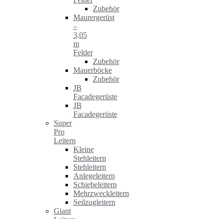
Zubehör
Maurergerüst
–
3,05
m
Felder
Zubehör
Mauerböcke
Zubehör
JB
Facadegerüste
JB
Facadegerüste
Super
Pro
Leitern
Kleine
Stehleitern
Stehleitern
Anlegeleitern
Schiebeleitern
Mehrzweckleitern
Seilzugleitern
Giant