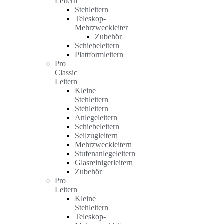
Leitern
Stehleitern
Teleskop-
Mehrzweckleiter
Zubehör
Schiebeleitern
Plattformleitern
Pro
Classic
Leitern
Kleine
Stehleitern
Stehleitern
Anlegeleitern
Schiebeleitern
Seilzugleitern
Mehrzweckleitern
Stufenanlegeleitern
Glasreinigerleitern
Zubehör
Pro
Leitern
Kleine
Stehleitern
Teleskop-