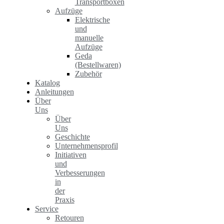
Transportboxen
Aufzüge
Elektrische
und
manuelle
Aufzüge
Geda
(Bestellwaren)
Zubehör
Katalog
Anleitungen
Über
Uns
Über
Uns
Geschichte
Unternehmensprofil
Initiativen
und
Verbesserungen
in
der
Praxis
Service
Retouren