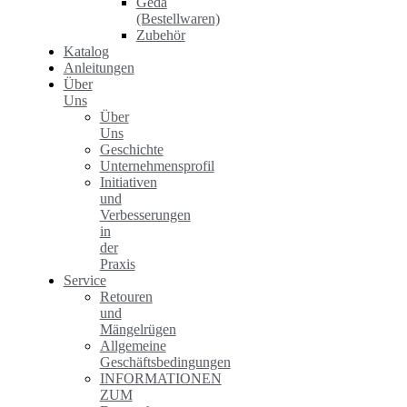
Geda
(Bestellwaren)
Zubehör
Katalog
Anleitungen
Über
Uns
Über
Uns
Geschichte
Unternehmensprofil
Initiativen
und
Verbesserungen
in
der
Praxis
Service
Retouren
und
Mängelrügen
Allgemeine
Geschäftsbedingungen
INFORMATIONEN
ZUM