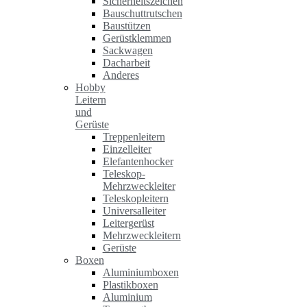
Sicherheitszeichen
Bauschuttrutschen
Baustützen
Gerüstklemmen
Sackwagen
Dacharbeit
Anderes
Hobby
Leitern
und
Gerüste
Treppenleitern
Einzelleiter
Elefantenhocker
Teleskop-
Mehrzweckleiter
Teleskopleitern
Universalleiter
Leitergerüst
Mehrzweckleitern
Gerüste
Boxen
Aluminiumboxen
Plastikboxen
Aluminium