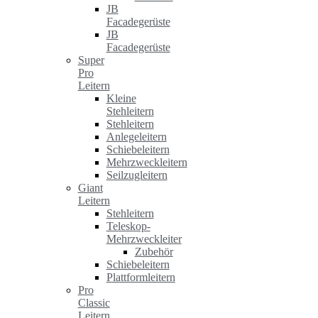
JB
Facadegerüste
JB
Facadegerüste
Super
Pro
Leitern
Kleine
Stehleitern
Stehleitern
Anlegeleitern
Schiebeleitern
Mehrzweckleitern
Seilzugleitern
Giant
Leitern
Stehleitern
Teleskop-
Mehrzweckleiter
Zubehör
Schiebeleitern
Plattformleitern
Pro
Classic
Leitern