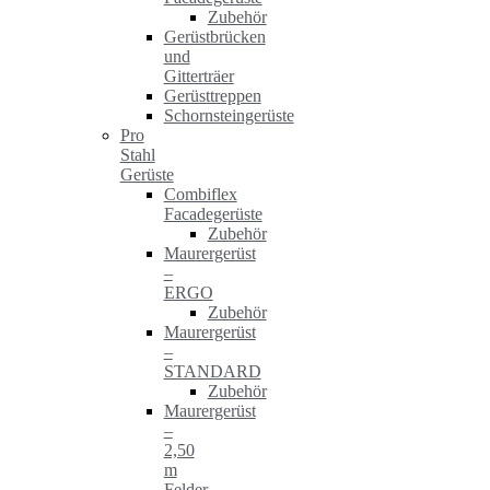
Zubehör
Gerüstbrücken
und
Gitterträer
Gerüsttreppen
Schornsteingerüste
Pro
Stahl
Gerüste
Combiflex
Facadegerüste
Zubehör
Maurergerüst
–
ERGO
Zubehör
Maurergerüst
–
STANDARD
Zubehör
Maurergerüst
–
2,50
m
Felder