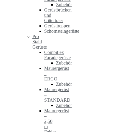
Zubehör
Gerüstbrücken
und
Gitterträer
Gerüsttreppen
Schornsteingerüste
Pro
Stahl
Gerüste
Combiflex
Facadegerüste
Zubehör
Maurergerüst
–
ERGO
Zubehör
Maurergerüst
–
STANDARD
Zubehör
Maurergerüst
–
2,50
m
Felder