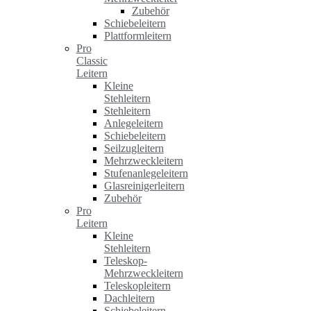
Zubehör
Schiebeleitern
Plattformleitern
Pro
Classic
Leitern
Kleine
Stehleitern
Stehleitern
Anlegeleitern
Schiebeleitern
Seilzugleitern
Mehrzweckleitern
Stufenanlegeleitern
Glasreinigerleitern
Zubehör
Pro
Leitern
Kleine
Stehleitern
Teleskop-
Mehrzweckleitern
Teleskopleitern
Dachleitern
Schiebeleitern