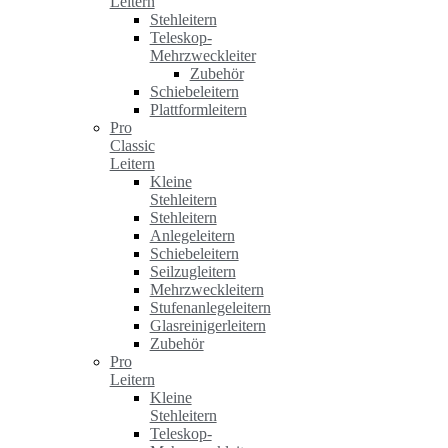
Leitern
Stehleitern
Teleskop-
Mehrzweckleiter
Zubehör
Schiebeleitern
Plattformleitern
Pro
Classic
Leitern
Kleine
Stehleitern
Stehleitern
Anlegeleitern
Schiebeleitern
Seilzugleitern
Mehrzweckleitern
Stufenanlegeleitern
Glasreinigerleitern
Zubehör
Pro
Leitern
Kleine
Stehleitern
Teleskop-