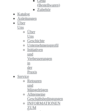
Geda
(Bestellwaren)
Zubehör
Katalog
Anleitungen
Über
Uns
Über
Uns
Geschichte
Unternehmensprofil
Initiativen
und
Verbesserungen
in
der
Praxis
Service
Retouren
und
Mängelrügen
Allgemeine
Geschäftsbedingungen
INFORMATIONEN
ZUM