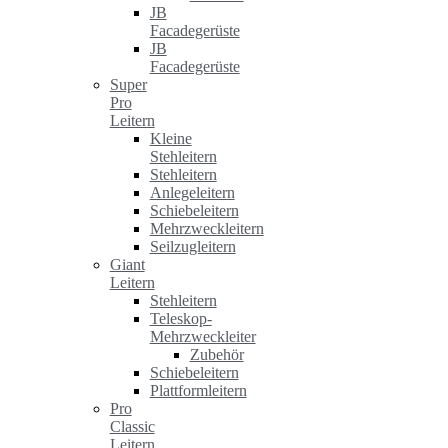
JB
Facadegerüste
JB
Facadegerüste
Super
Pro
Leitern
Kleine
Stehleitern
Stehleitern
Anlegeleitern
Schiebeleitern
Mehrzweckleitern
Seilzugleitern
Giant
Leitern
Stehleitern
Teleskop-
Mehrzweckleiter
Zubehör
Schiebeleitern
Plattformleitern
Pro
Classic
Leitern