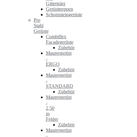
Gitterträer
Gerüsttreppen
Schornsteingerüste
Pro
Stahl
Gerüste
Combiflex
Facadegerüste
Zubehör
Maurergerüst
-
ERGO
Zubehör
Maurergerüst
-
STANDARD
Zubehör
Maurergerüst
-
2,50
m
Felder
Zubehör
Maurergerüst
-