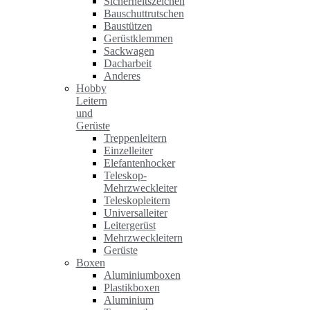
Sicherheitszeichen
Bauschuttrutschen
Baustützen
Gerüstklemmen
Sackwagen
Dacharbeit
Anderes
Hobby
Leitern
und
Gerüste
Treppenleitern
Einzelleiter
Elefantenhocker
Teleskop-
Mehrzweckleiter
Teleskopleitern
Universalleiter
Leitergerüst
Mehrzweckleitern
Gerüste
Boxen
Aluminiumboxen
Plastikboxen
Aluminium