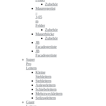
Zubehör
Maurergerüst
–
3,05
m
Felder
Zubehör
Mauerböcke
Zubehör
JB
Facadegerüste
JB
Facadegerüste
Super
Pro
Leitern
Kleine
Stehleitern
Stehleitern
Anlegeleitern
Schiebeleitern
Mehrzweckleitern
Seilzugleitern
Giant