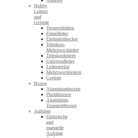
Anderes
Hobby
Leitern
und
Gerüste
Treppenleitern
Einzelleiter
Elefantenhocker
Teleskop-
Mehrzweckleiter
Teleskopleitern
Universalleiter
Leitergerüst
Mehrzweckleitern
Gerüste
Boxen
Aluminiumboxen
Plastikboxen
Aluminium
Transportboxen
Aufzüge
Elektrische
und
manuelle
Aufzüge