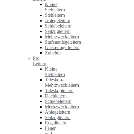
Kleine
Stehleitern
Stehleitern
Anlegeleitern
Schiebeleitern
Seilzugleitern
Mehrzweckleitern
Stufenanlegeleitern
Glasreinigerleitern
Zubehör
Pro
Leitern
Kleine
Stehleitern
Teleskop-
Mehrzweckleitern
Teleskopleitern
Dachleitern
Schiebeleitern
Merhzweckleitern
Anlegeleitern
Seilzugleitern
Regalleitern
Feuer
und