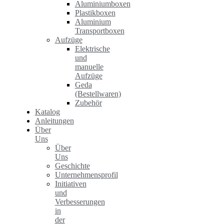
Aluminiumboxen
Plastikboxen
Aluminium
Transportboxen
Aufzüge
Elektrische
und
manuelle
Aufzüge
Geda
(Bestellwaren)
Zubehör
Katalog
Anleitungen
Über
Uns
Über
Uns
Geschichte
Unternehmensprofil
Initiativen
und
Verbesserungen
in
der