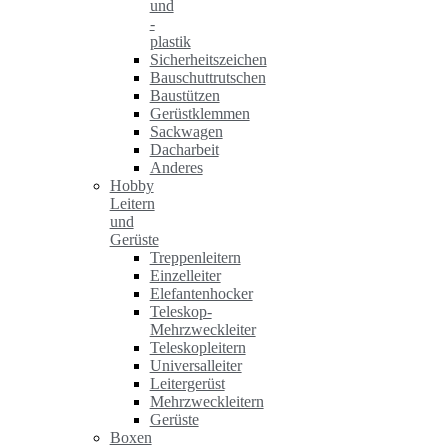
und
-
plastik
Sicherheitszeichen
Bauschuttrutschen
Baustützen
Gerüstklemmen
Sackwagen
Dacharbeit
Anderes
Hobby
Leitern
und
Gerüste
Treppenleitern
Einzelleiter
Elefantenhocker
Teleskop-
Mehrzweckleiter
Teleskopleitern
Universalleiter
Leitergerüst
Mehrzweckleitern
Gerüste
Boxen