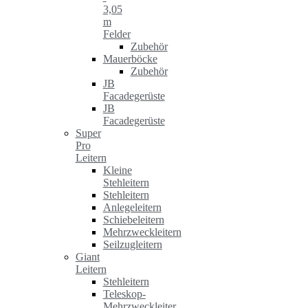
3,05
m
Felder
Zubehör
Mauerböcke
Zubehör
JB
Facadegerüste
JB
Facadegerüste
Super
Pro
Leitern
Kleine
Stehleitern
Stehleitern
Anlegeleitern
Schiebeleitern
Mehrzweckleitern
Seilzugleitern
Giant
Leitern
Stehleitern
Teleskop-
Mehrzweckleiter