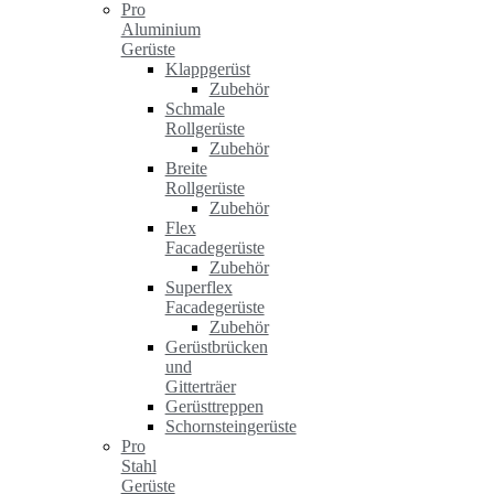
Pro
Aluminium
Gerüste
Klappgerüst
Zubehör
Schmale
Rollgerüste
Zubehör
Breite
Rollgerüste
Zubehör
Flex
Facadegerüste
Zubehör
Superflex
Facadegerüste
Zubehör
Gerüstbrücken
und
Gitterträer
Gerüsttreppen
Schornsteingerüste
Pro
Stahl
Gerüste