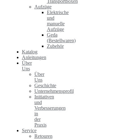
Transportboxen
Aufzüge
Elektrische
und
manuelle
Aufzüge
Geda
(Bestellwaren)
Zubehör
Katalog
Anleitungen
Über
Uns
Über
Uns
Geschichte
Unternehmensprofil
Initiativen
und
Verbesserungen
in
der
Praxis
Service
Retouren