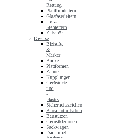
Rettung
Plattformleitern
Glasfaserleitern
Holz-
Stehleitern
Zubehör
Diverse
Bleistifte
&
Marker
Böcke
Plattformen
Zäune
Kupplungen
Gerüstnetz
und
-
plastik
Sicherheitszeichen
Bauschuttrutschen
Baustützen
Gerüstklemmen
Sackwagen
Dacharbeit