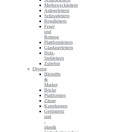
Merhzweckleitern
Anlegeleitern
Seilzugleitern
Regalleitern
Feuer
und
Rettung
Plattformleitern
Glasfaserleitern
Holz-
Stehleitern
Zubehör
Diverse
Bleistifte
&
Marker
Böcke
Plattformen
Zäune
Kupplungen
Gerüstnetz
und
-
plastik