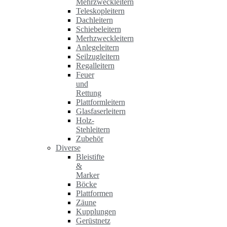
Mehrzweckleitern
Teleskopleitern
Dachleitern
Schiebeleitern
Merhzweckleitern
Anlegeleitern
Seilzugleitern
Regalleitern
Feuer
und
Rettung
Plattformleitern
Glasfaserleitern
Holz-
Stehleitern
Zubehör
Diverse
Bleistifte
&
Marker
Böcke
Plattformen
Zäune
Kupplungen
Gerüstnetz