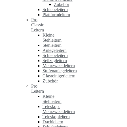
Zubehör
Schiebeleitern
Plattformleitern
Pro
Classic
Leitern
Kleine
Stehleitern
Stehleitern
Anlegeleitern
Schiebeleitern
Seilzugleitern
Mehrzweckleitern
Stufenanlegeleitern
Glasreinigerleitern
Zubehör
Pro
Leitern
Kleine
Stehleitern
Teleskop-
Mehrzweckleitern
Teleskopleitern
Dachleitern
Schiebeleitern