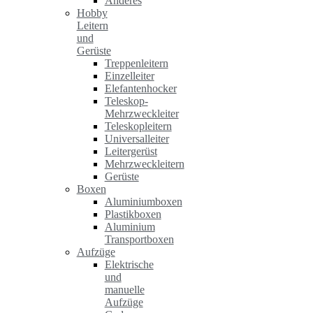
Anderes
Hobby
Leitern
und
Gerüste
Treppenleitern
Einzelleiter
Elefantenhocker
Teleskop-
Mehrzweckleiter
Teleskopleitern
Universalleiter
Leitergerüst
Mehrzweckleitern
Gerüste
Boxen
Aluminiumboxen
Plastikboxen
Aluminium
Transportboxen
Aufzüge
Elektrische
und
manuelle
Aufzüge