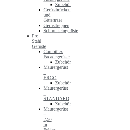
Zubehör
Gerüstbrücken
und
Gitterträer
Gerüsttreppen
Schornsteingerüste
Pro
Stahl
Gerüste
Combiflex
Facadegerüste
Zubehör
Maurergerüst
–
ERGO
Zubehör
Maurergerüst
–
STANDARD
Zubehör
Maurergerüst
–
2,50
m
Felder