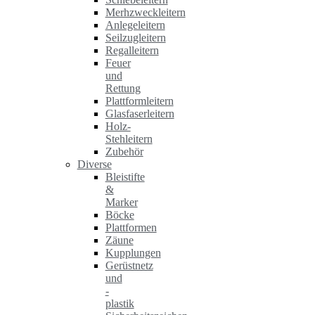
Merhzweckleitern
Anlegeleitern
Seilzugleitern
Regalleitern
Feuer
und
Rettung
Plattformleitern
Glasfaserleitern
Holz-
Stehleitern
Zubehör
Diverse
Bleistifte
&
Marker
Böcke
Plattformen
Zäune
Kupplungen
Gerüstnetz
und
-
plastik