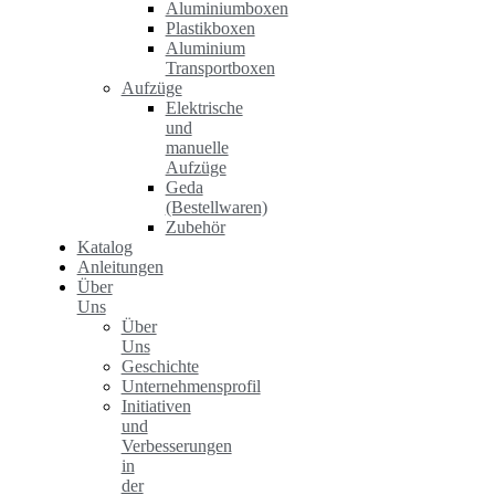
Aluminiumboxen
Plastikboxen
Aluminium
Transportboxen
Aufzüge
Elektrische
und
manuelle
Aufzüge
Geda
(Bestellwaren)
Zubehör
Katalog
Anleitungen
Über
Uns
Über
Uns
Geschichte
Unternehmensprofil
Initiativen
und
Verbesserungen
in
der