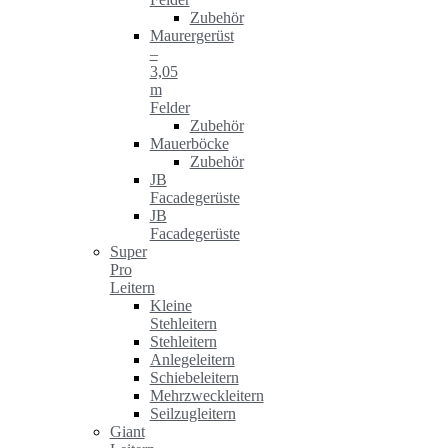
Zubehör
Maurergerüst
–
3,05
m
Felder
Zubehör
Mauerböcke
Zubehör
JB
Facadegerüste
JB
Facadegerüste
Super
Pro
Leitern
Kleine
Stehleitern
Stehleitern
Anlegeleitern
Schiebeleitern
Mehrzweckleitern
Seilzugleitern
Giant