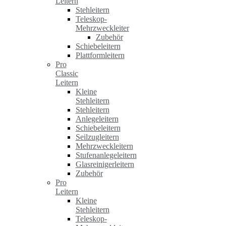
Leitern
Stehleitern
Teleskop-
Mehrzweckleiter
Zubehör
Schiebeleitern
Plattformleitern
Pro
Classic
Leitern
Kleine
Stehleitern
Stehleitern
Anlegeleitern
Schiebeleitern
Seilzugleitern
Mehrzweckleitern
Stufenanlegeleitern
Glasreinigerleitern
Zubehör
Pro
Leitern
Kleine
Stehleitern
Teleskop-