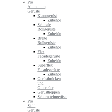
Pro
Aluminium
Gerüste
Klappgerüst
Zubehör
Schmale
Rollgerüste
Zubehör
Breite
Rollgerüste
Zubehör
Flex
Facadegerüste
Zubehör
Superflex
Facadegerüste
Zubehör
Gerüstbrücken
und
Gitterträer
Gerüsttreppen
Schornsteingerüste
Pro
Stahl
Gerüste