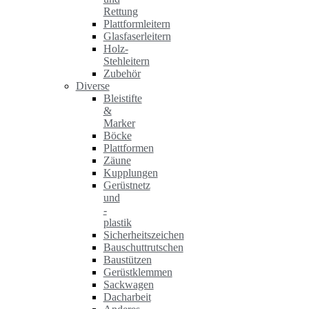
Rettung
Plattformleitern
Glasfaserleitern
Holz-
Stehleitern
Zubehör
Diverse
Bleistifte
&
Marker
Böcke
Plattformen
Zäune
Kupplungen
Gerüstnetz
und
-
plastik
Sicherheitszeichen
Bauschuttrutschen
Baustützen
Gerüstklemmen
Sackwagen
Dacharbeit