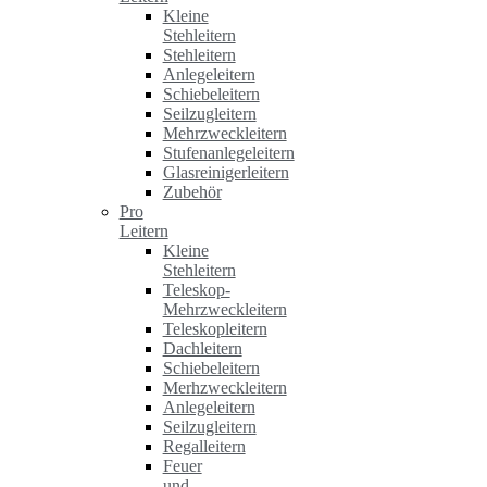
Kleine
Stehleitern
Stehleitern
Anlegeleitern
Schiebeleitern
Seilzugleitern
Mehrzweckleitern
Stufenanlegeleitern
Glasreinigerleitern
Zubehör
Pro
Leitern
Kleine
Stehleitern
Teleskop-
Mehrzweckleitern
Teleskopleitern
Dachleitern
Schiebeleitern
Merhzweckleitern
Anlegeleitern
Seilzugleitern
Regalleitern
Feuer
und