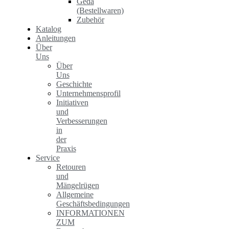
Geda
(Bestellwaren)
Zubehör
Katalog
Anleitungen
Über
Uns
Über
Uns
Geschichte
Unternehmensprofil
Initiativen
und
Verbesserungen
in
der
Praxis
Service
Retouren
und
Mängelrügen
Allgemeine
Geschäftsbedingungen
INFORMATIONEN
ZUM