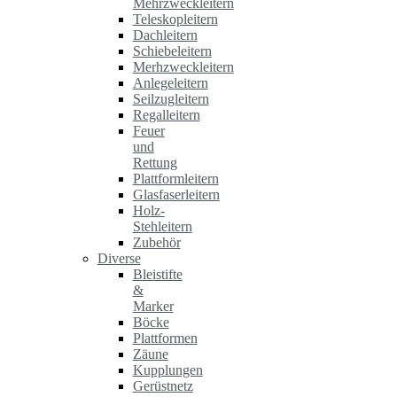
Mehrzweckleitern
Teleskopleitern
Dachleitern
Schiebeleitern
Merhzweckleitern
Anlegeleitern
Seilzugleitern
Regalleitern
Feuer
und
Rettung
Plattformleitern
Glasfaserleitern
Holz-
Stehleitern
Zubehör
Diverse
Bleistifte
&
Marker
Böcke
Plattformen
Zäune
Kupplungen
Gerüstnetz