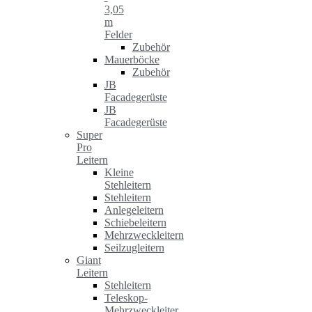
3,05
m
Felder
Zubehör
Mauerböcke
Zubehör
JB
Facadegerüste
JB
Facadegerüste
Super
Pro
Leitern
Kleine
Stehleitern
Stehleitern
Anlegeleitern
Schiebeleitern
Mehrzweckleitern
Seilzugleitern
Giant
Leitern
Stehleitern
Teleskop-
Mehrzweckleiter