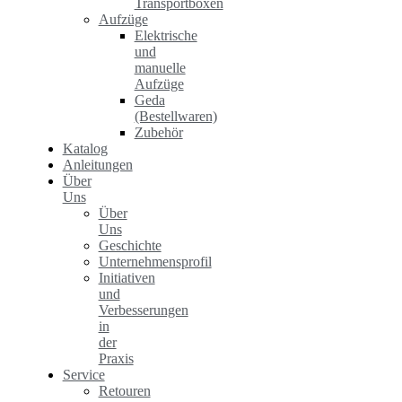
Transportboxen
Aufzüge
Elektrische
und
manuelle
Aufzüge
Geda
(Bestellwaren)
Zubehör
Katalog
Anleitungen
Über
Uns
Über
Uns
Geschichte
Unternehmensprofil
Initiativen
und
Verbesserungen
in
der
Praxis
Service
Retouren