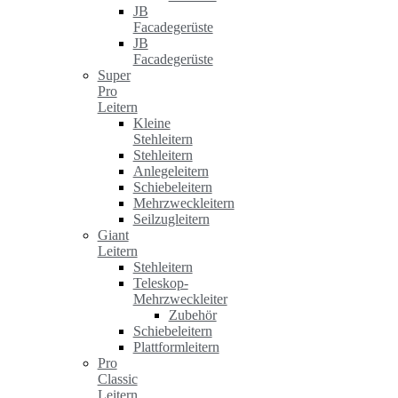
JB
Facadegerüste
JB
Facadegerüste
Super
Pro
Leitern
Kleine
Stehleitern
Stehleitern
Anlegeleitern
Schiebeleitern
Mehrzweckleitern
Seilzugleitern
Giant
Leitern
Stehleitern
Teleskop-
Mehrzweckleiter
Zubehör
Schiebeleitern
Plattformleitern
Pro
Classic
Leitern