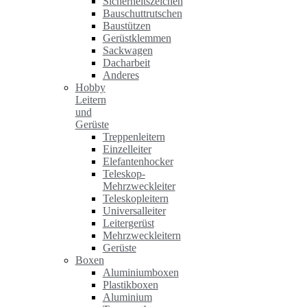
Sicherheitszeichen
Bauschuttrutschen
Baustützen
Gerüstklemmen
Sackwagen
Dacharbeit
Anderes
Hobby
Leitern
und
Gerüste
Treppenleitern
Einzelleiter
Elefantenhocker
Teleskop-
Mehrzweckleiter
Teleskopleitern
Universalleiter
Leitergerüst
Mehrzweckleitern
Gerüste
Boxen
Aluminiumboxen
Plastikboxen
Aluminium