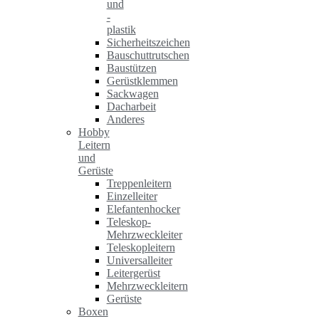
und
-
plastik
Sicherheitszeichen
Bauschuttrutschen
Baustützen
Gerüstklemmen
Sackwagen
Dacharbeit
Anderes
Hobby
Leitern
und
Gerüste
Treppenleitern
Einzelleiter
Elefantenhocker
Teleskop-
Mehrzweckleiter
Teleskopleitern
Universalleiter
Leitergerüst
Mehrzweckleitern
Gerüste
Boxen