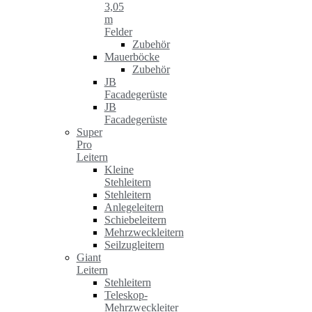
3,05
m
Felder
Zubehör
Mauerböcke
Zubehör
JB
Facadegerüste
JB
Facadegerüste
Super
Pro
Leitern
Kleine
Stehleitern
Stehleitern
Anlegeleitern
Schiebeleitern
Mehrzweckleitern
Seilzugleitern
Giant
Leitern
Stehleitern
Teleskop-
Mehrzweckleiter