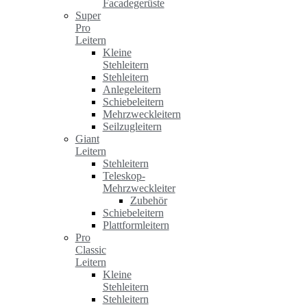
Facadegerüste
Super
Pro
Leitern
Kleine
Stehleitern
Stehleitern
Anlegeleitern
Schiebeleitern
Mehrzweckleitern
Seilzugleitern
Giant
Leitern
Stehleitern
Teleskop-
Mehrzweckleiter
Zubehör
Schiebeleitern
Plattformleitern
Pro
Classic
Leitern
Kleine
Stehleitern
Stehleitern