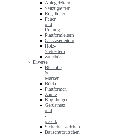
Anlegeleitern
Seilzugleitern
Regalleitern
Feuer
und
Rettung
Plattformleitern
Glasfaserleitern
Holz-
Stehleitern
Zubehör
Diverse
Bleistifte
&
Marker
Böcke
Plattformen
Zäune
Kupplungen
Gerüstnetz
und
-
plastik
Sicherheitszeichen
Bauschuttrutschen