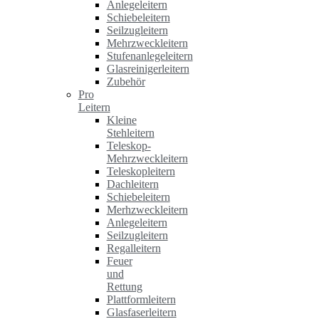
Anlegeleitern
Schiebeleitern
Seilzugleitern
Mehrzweckleitern
Stufenanlegeleitern
Glasreinigerleitern
Zubehör
Pro
Leitern
Kleine
Stehleitern
Teleskop-
Mehrzweckleitern
Teleskopleitern
Dachleitern
Schiebeleitern
Merhzweckleitern
Anlegeleitern
Seilzugleitern
Regalleitern
Feuer
und
Rettung
Plattformleitern
Glasfaserleitern