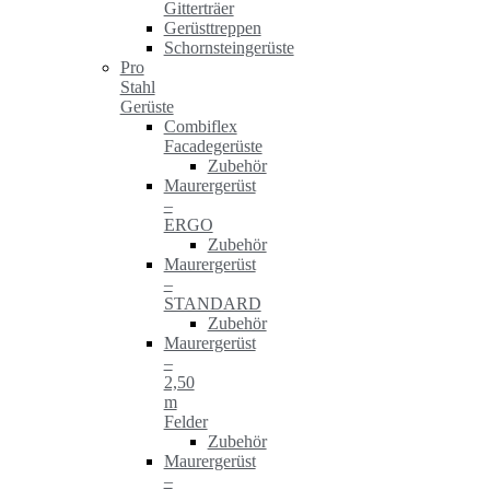
Gitterträer
Gerüsttreppen
Schornsteingerüste
Pro
Stahl
Gerüste
Combiflex
Facadegerüste
Zubehör
Maurergerüst
–
ERGO
Zubehör
Maurergerüst
–
STANDARD
Zubehör
Maurergerüst
–
2,50
m
Felder
Zubehör
Maurergerüst
–