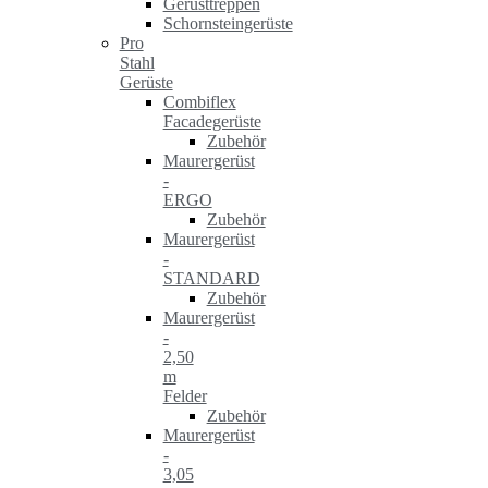
Gerüsttreppen
Schornsteingerüste
Pro
Stahl
Gerüste
Combiflex
Facadegerüste
Zubehör
Maurergerüst
-
ERGO
Zubehör
Maurergerüst
-
STANDARD
Zubehör
Maurergerüst
-
2,50
m
Felder
Zubehör
Maurergerüst
-
3,05