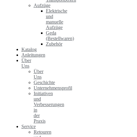
Aufzüge
Elektrische
und
manuelle
Aufzüge
Geda
(Bestellwaren)
Zubehör
Katalog
Anleitungen
Über
Uns
Über
Uns
Geschichte
Unternehmensprofil
Initiativen
und
Verbesserungen
in
der
Praxis
Service
Retouren