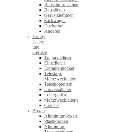
Bauschuttrutschen
Baustützen
Gerüstklemmen
Sackwagen
Dacharbeit
Anderes
Hobby
Leitern
und
Gerüste
Treppenleitern
Einzelleiter
Elefantenhocker
Teleskop-
Mehrzweckleiter
Teleskopleitern
Universalleiter
Leitergerüst
Mehrzweckleitern
Gerüste
Boxen
Aluminiumboxen
Plastikboxen
Aluminium
Transportboxen