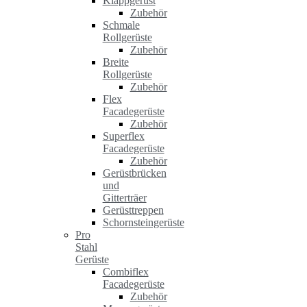
Klappgerüst
Zubehör
Schmale
Rollgerüste
Zubehör
Breite
Rollgerüste
Zubehör
Flex
Facadegerüste
Zubehör
Superflex
Facadegerüste
Zubehör
Gerüstbrücken
und
Gitterträer
Gerüsttreppen
Schornsteingerüste
Pro
Stahl
Gerüste
Combiflex
Facadegerüste
Zubehör