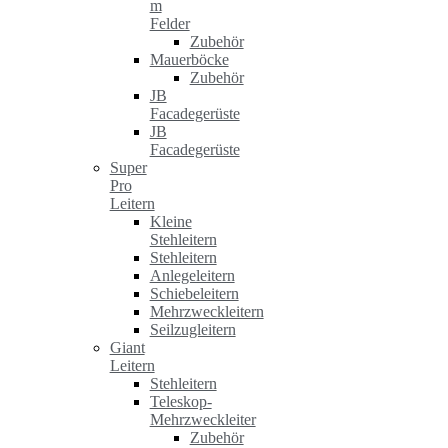
m
Felder
Zubehör
Mauerböcke
Zubehör
JB
Facadegerüste
JB
Facadegerüste
Super
Pro
Leitern
Kleine
Stehleitern
Stehleitern
Anlegeleitern
Schiebeleitern
Mehrzweckleitern
Seilzugleitern
Giant
Leitern
Stehleitern
Teleskop-
Mehrzweckleiter
Zubehör