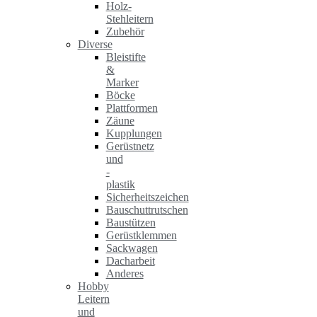
Holz-
Stehleitern
Zubehör
Diverse
Bleistifte
&
Marker
Böcke
Plattformen
Zäune
Kupplungen
Gerüstnetz
und
-
plastik
Sicherheitszeichen
Bauschuttrutschen
Baustützen
Gerüstklemmen
Sackwagen
Dacharbeit
Anderes
Hobby
Leitern
und