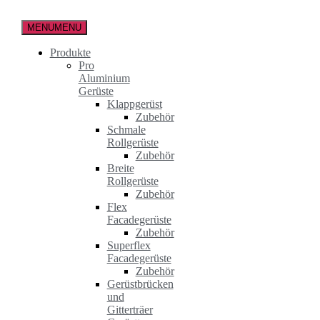
Zum
Inhalt
MENU
MENU
springen
Produkte
Pro
Aluminium
Gerüste
Klappgerüst
Zubehör
Schmale
Rollgerüste
Zubehör
Breite
Rollgerüste
Zubehör
Flex
Facadegerüste
Zubehör
Superflex
Facadegerüste
Zubehör
Gerüstbrücken
und
Gitterträer