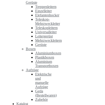
Gerüste
Treppenleitern
Einzelleiter
Elefantenhocker
Teleskop-
Mehrzweckleiter
Teleskopleitern
Universalleiter
Leitergerüst
Mehrzweckleitern
Gerüste
Boxen
Aluminiumboxen
Plastikboxen
Aluminium
Transportboxen
Aufzüge
Elektrische
und
manuelle
Aufzüge
Geda
(Bestellwaren)
Zubehör
Katalog