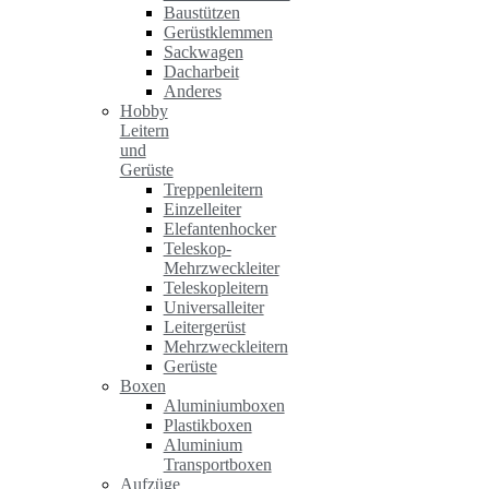
Baustützen
Gerüstklemmen
Sackwagen
Dacharbeit
Anderes
Hobby
Leitern
und
Gerüste
Treppenleitern
Einzelleiter
Elefantenhocker
Teleskop-
Mehrzweckleiter
Teleskopleitern
Universalleiter
Leitergerüst
Mehrzweckleitern
Gerüste
Boxen
Aluminiumboxen
Plastikboxen
Aluminium
Transportboxen
Aufzüge