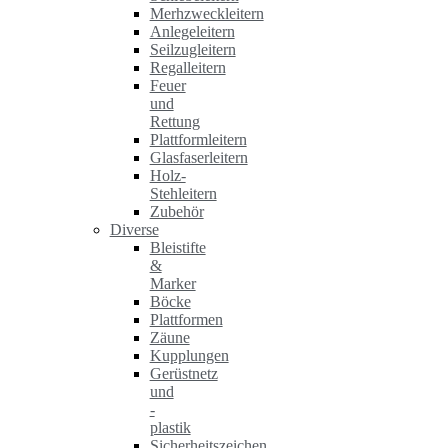
Merhzweckleitern
Anlegeleitern
Seilzugleitern
Regalleitern
Feuer
und
Rettung
Plattformleitern
Glasfaserleitern
Holz-
Stehleitern
Zubehör
Diverse
Bleistifte
&
Marker
Böcke
Plattformen
Zäune
Kupplungen
Gerüstnetz
und
-
plastik
Sicherheitszeichen