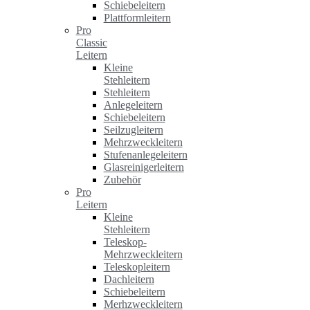
Schiebeleitern
Plattformleitern
Pro
Classic
Leitern
Kleine
Stehleitern
Stehleitern
Anlegeleitern
Schiebeleitern
Seilzugleitern
Mehrzweckleitern
Stufenanlegeleitern
Glasreinigerleitern
Zubehör
Pro
Leitern
Kleine
Stehleitern
Teleskop-
Mehrzweckleitern
Teleskopleitern
Dachleitern
Schiebeleitern
Merhzweckleitern