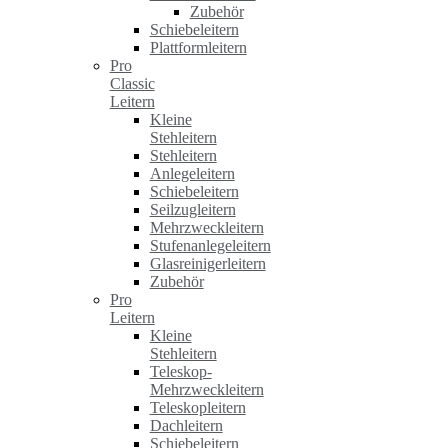
Zubehör
Schiebeleitern
Plattformleitern
Pro
Classic
Leitern
Kleine
Stehleitern
Stehleitern
Anlegeleitern
Schiebeleitern
Seilzugleitern
Mehrzweckleitern
Stufenanlegeleitern
Glasreinigerleitern
Zubehör
Pro
Leitern
Kleine
Stehleitern
Teleskop-
Mehrzweckleitern
Teleskopleitern
Dachleitern
Schiebeleitern