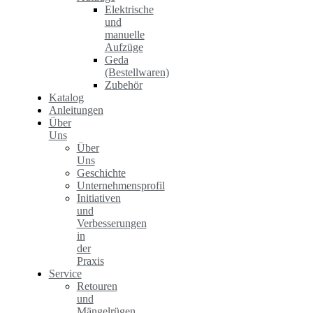
Elektrische
und
manuelle
Aufzüge
Geda
(Bestellwaren)
Zubehör
Katalog
Anleitungen
Über
Uns
Über
Uns
Geschichte
Unternehmensprofil
Initiativen
und
Verbesserungen
in
der
Praxis
Service
Retouren
und
Mängelrügen