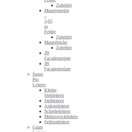
Zubehör
Maurergerüst
–
3,05
m
Felder
Zubehör
Mauerböcke
Zubehör
JB
Facadegerüste
JB
Facadegerüste
Super
Pro
Leitern
Kleine
Stehleitern
Stehleitern
Anlegeleitern
Schiebeleitern
Mehrzweckleitern
Seilzugleitern
Giant