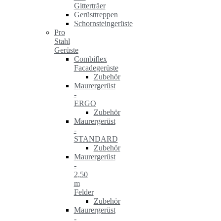
Gitterträer
Gerüsttreppen
Schornsteingerüste
Pro
Stahl
Gerüste
Combiflex
Facadegerüste
Zubehör
Maurergerüst
-
ERGO
Zubehör
Maurergerüst
-
STANDARD
Zubehör
Maurergerüst
-
2,50
m
Felder
Zubehör
Maurergerüst
-