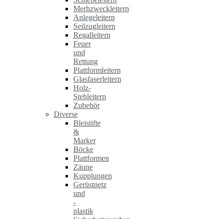
Merhzweckleitern
Anlegeleitern
Seilzugleitern
Regalleitern
Feuer
und
Rettung
Plattformleitern
Glasfaserleitern
Holz-
Stehleitern
Zubehör
Diverse
Bleistifte
&
Marker
Böcke
Plattformen
Zäune
Kupplungen
Gerüstnetz
und
-
plastik