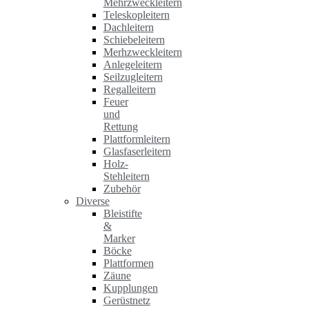
Mehrzweckleitern
Teleskopleitern
Dachleitern
Schiebeleitern
Merhzweckleitern
Anlegeleitern
Seilzugleitern
Regalleitern
Feuer
und
Rettung
Plattformleitern
Glasfaserleitern
Holz-
Stehleitern
Zubehör
Diverse
Bleistifte
&
Marker
Böcke
Plattformen
Zäune
Kupplungen
Gerüstnetz