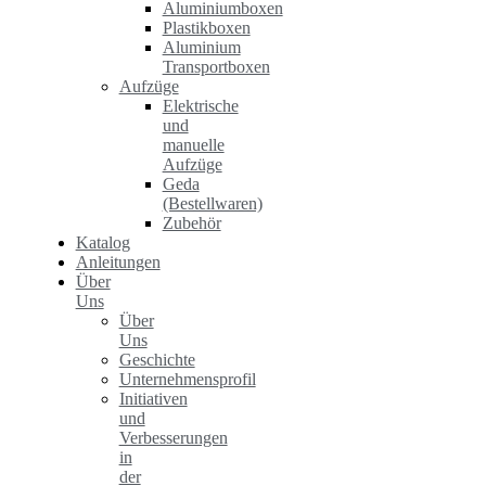
Aluminiumboxen
Plastikboxen
Aluminium
Transportboxen
Aufzüge
Elektrische
und
manuelle
Aufzüge
Geda
(Bestellwaren)
Zubehör
Katalog
Anleitungen
Über
Uns
Über
Uns
Geschichte
Unternehmensprofil
Initiativen
und
Verbesserungen
in
der