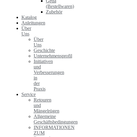
Geda
(Bestellwaren)
Zubehör
Katalog
Anleitungen
Über
Uns
Über
Uns
Geschichte
Unternehmensprofil
Initiativen
und
Verbesserungen
in
der
Praxis
Service
Retouren
und
Mängelrügen
Allgemeine
Geschäftsbedingungen
INFORMATIONEN
ZUM