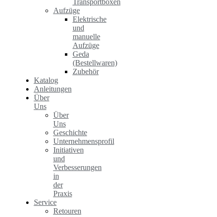
Transportboxen
Aufzüge
Elektrische
und
manuelle
Aufzüge
Geda
(Bestellwaren)
Zubehör
Katalog
Anleitungen
Über
Uns
Über
Uns
Geschichte
Unternehmensprofil
Initiativen
und
Verbesserungen
in
der
Praxis
Service
Retouren