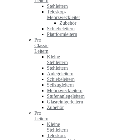
Leitern
Stehleitern
Teleskop-
Mehrzweckleiter
Zubehör
Schiebeleitern
Plattformleitern
Pro
Classic
Leitern
Kleine
Stehleitern
Stehleitern
Anlegeleitern
Schiebeleitern
Seilzugleitern
Mehrzweckleitern
Stufenanlegeleitern
Glasreinigerleitern
Zubehör
Pro
Leitern
Kleine
Stehleitern
Teleskop-