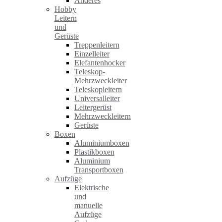
Anderes
Hobby
Leitern
und
Gerüste
Treppenleitern
Einzelleiter
Elefantenhocker
Teleskop-
Mehrzweckleiter
Teleskopleitern
Universalleiter
Leitergerüst
Mehrzweckleitern
Gerüste
Boxen
Aluminiumboxen
Plastikboxen
Aluminium
Transportboxen
Aufzüge
Elektrische
und
manuelle
Aufzüge