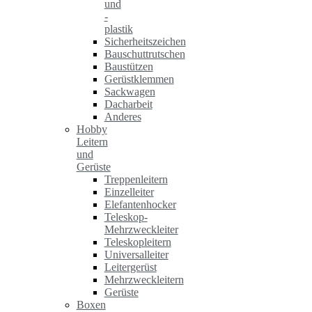
und
-
plastik
Sicherheitszeichen
Bauschuttrutschen
Baustützen
Gerüstklemmen
Sackwagen
Dacharbeit
Anderes
Hobby
Leitern
und
Gerüste
Treppenleitern
Einzelleiter
Elefantenhocker
Teleskop-
Mehrzweckleiter
Teleskopleitern
Universalleiter
Leitergerüst
Mehrzweckleitern
Gerüste
Boxen