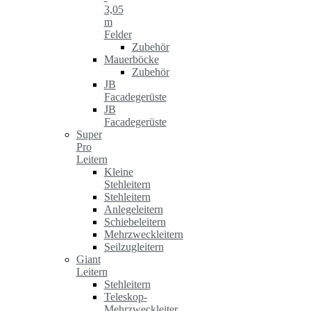
3,05
m
Felder
Zubehör
Mauerböcke
Zubehör
JB
Facadegerüste
JB
Facadegerüste
Super
Pro
Leitern
Kleine
Stehleitern
Stehleitern
Anlegeleitern
Schiebeleitern
Mehrzweckleitern
Seilzugleitern
Giant
Leitern
Stehleitern
Teleskop-
Mehrzweckleiter