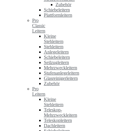
Zubehör
Schiebeleitern
Plattformleitern
Pro
Classic
Leitern
Kleine
Stehleitern
Stehleitern
Anlegeleitern
Schiebeleitern
Seilzugleitern
Mehrzweckleitern
Stufenanlegeleitern
Glasreinigerleitern
Zubehör
Pro
Leitern
Kleine
Stehleitern
Teleskop-
Mehrzweckleitern
Teleskopleitern
Dachleitern
Schiebeleitern