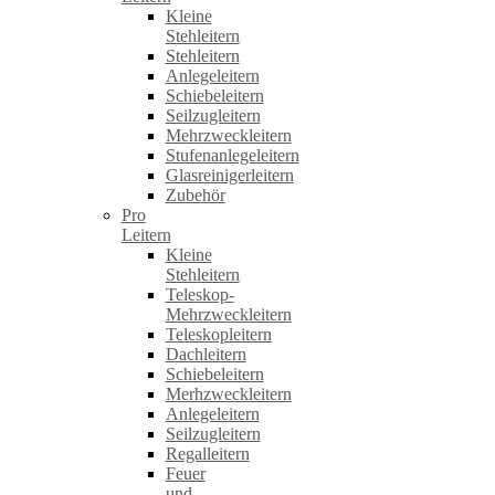
Kleine
Stehleitern
Stehleitern
Anlegeleitern
Schiebeleitern
Seilzugleitern
Mehrzweckleitern
Stufenanlegeleitern
Glasreinigerleitern
Zubehör
Pro
Leitern
Kleine
Stehleitern
Teleskop-
Mehrzweckleitern
Teleskopleitern
Dachleitern
Schiebeleitern
Merhzweckleitern
Anlegeleitern
Seilzugleitern
Regalleitern
Feuer
und