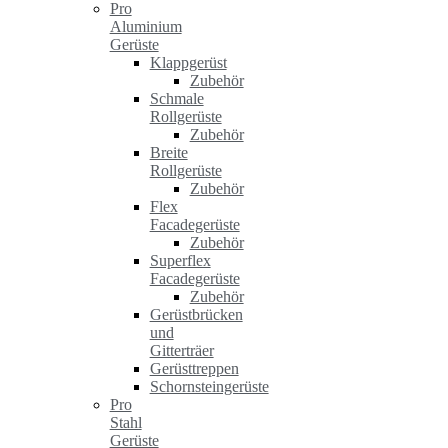
Pro
Aluminium
Gerüste
Klappgerüst
Zubehör
Schmale
Rollgerüste
Zubehör
Breite
Rollgerüste
Zubehör
Flex
Facadegerüste
Zubehör
Superflex
Facadegerüste
Zubehör
Gerüstbrücken
und
Gitterträer
Gerüsttreppen
Schornsteingerüste
Pro
Stahl
Gerüste