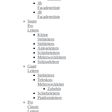
JB
Facadegerüste
JB
Facadegerüste
Super
Pro
Leitern
Kleine
Stehleitern
Stehleitern
Anlegeleitern
Schiebeleitern
Mehrzweckleitern
Seilzugleitern
Giant
Leitern
Stehleitern
Teleskop-
Mehrzweckleiter
Zubehör
Schiebeleitern
Plattformleitern
Pro
Classic
Leitern