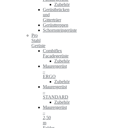
Zubehör
Gerüstbrücken
und
Gitterträer
Gerüsttreppen
Schornsteingerüste
Pro
Stahl
Gerüste
Combiflex
Facadegerüste
Zubehör
Maurergerüst
–
ERGO
Zubehör
Maurergerüst
–
STANDARD
Zubehör
Maurergerüst
–
2,50
m
Felder