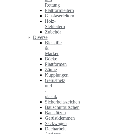
Rettung
Plattformleitern
Glasfaserleitern
Holz-
Stehleitern
Zubehör
Diverse
Bleistifte
&
Marker
Böcke
Plattformen
Zäune
Kupplungen
Gerüstnetz
und
-
plastik
Sicherheitszeichen
Bauschuttrutschen
Baustützen
Gerüstklemmen
Sackwagen
Dacharbeit