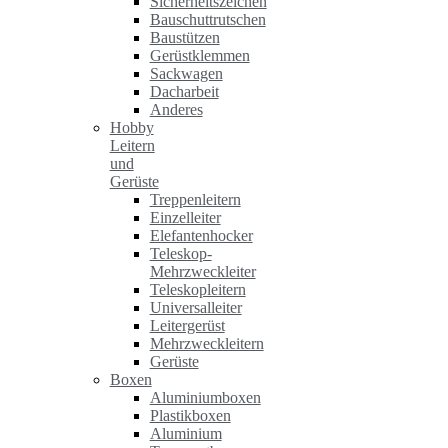
Sicherheitszeichen
Bauschuttrutschen
Baustützen
Gerüstklemmen
Sackwagen
Dacharbeit
Anderes
Hobby
Leitern
und
Gerüste
Treppenleitern
Einzelleiter
Elefantenhocker
Teleskop-
Mehrzweckleiter
Teleskopleitern
Universalleiter
Leitergerüst
Mehrzweckleitern
Gerüste
Boxen
Aluminiumboxen
Plastikboxen
Aluminium