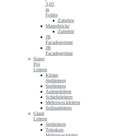
3,05
m
Felder
Zubehör
Mauerböcke
Zubehör
JB
Facadegerüste
JB
Facadegerüste
Super
Pro
Leitern
Kleine
Stehleitern
Stehleitern
Anlegeleitern
Schiebeleitern
Mehrzweckleitern
Seilzugleitern
Giant
Leitern
Stehleitern
Teleskop-
Mehrzweckleiter