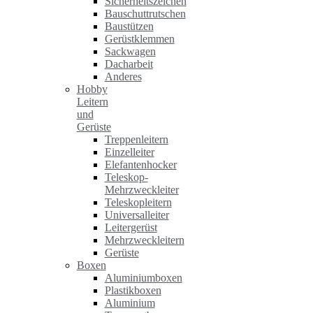
Sicherheitszeichen
Bauschuttrutschen
Baustützen
Gerüstklemmen
Sackwagen
Dacharbeit
Anderes
Hobby
Leitern
und
Gerüste
Treppenleitern
Einzelleiter
Elefantenhocker
Teleskop-
Mehrzweckleiter
Teleskopleitern
Universalleiter
Leitergerüst
Mehrzweckleitern
Gerüste
Boxen
Aluminiumboxen
Plastikboxen
Aluminium