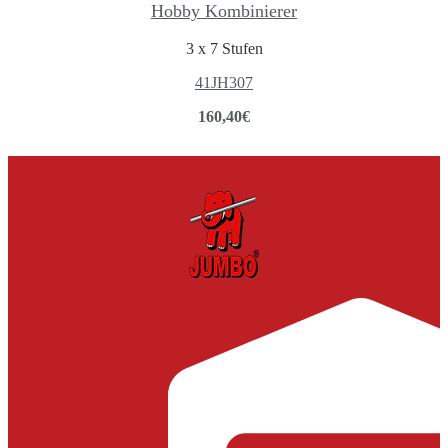
Hobby Kombinierer
3 x 7 Stufen
41JH307
160,40
€