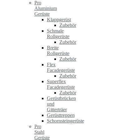
Pro
Aluminium
Gerüste
Klappgerüst
Zubehör
Schmale
Rollgerüste
Zubehör
Breite
Rollgerüste
Zubehör
Flex
Facadegerüste
Zubehör
Superflex
Facadegerüste
Zubehör
Gerüstbrücken
und
Gitterträer
Gerüsttreppen
Schornsteingerüste
Pro
Stahl
Gerüste