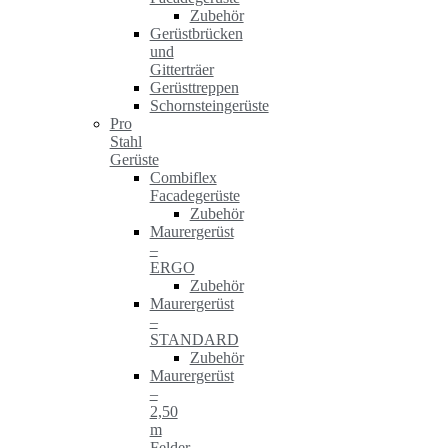
Zubehör
Gerüstbrücken
und
Gitterträer
Gerüsttreppen
Schornsteingerüste
Pro
Stahl
Gerüste
Combiflex
Facadegerüste
Zubehör
Maurergerüst
–
ERGO
Zubehör
Maurergerüst
–
STANDARD
Zubehör
Maurergerüst
–
2,50
m
Felder