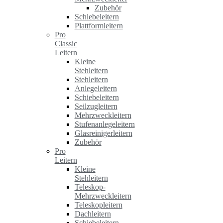
Zubehör
Schiebeleitern
Plattformleitern
Pro
Classic
Leitern
Kleine
Stehleitern
Stehleitern
Anlegeleitern
Schiebeleitern
Seilzugleitern
Mehrzweckleitern
Stufenanlegeleitern
Glasreinigerleitern
Zubehör
Pro
Leitern
Kleine
Stehleitern
Teleskop-
Mehrzweckleitern
Teleskopleitern
Dachleitern
Schiebeleitern