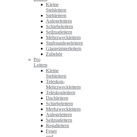
Kleine
Stehleitern
Stehleitern
Anlegeleitern
Schiebeleitern
Seilzugleitern
Mehrzweckleitern
Stufenanlegeleitern
Glasreinigerleitern
Zubehör
Pro
Leitern
Kleine
Stehleitern
Teleskop-
Mehrzweckleitern
Teleskopleitern
Dachleitern
Schiebeleitern
Merhzweckleitern
Anlegeleitern
Seilzugleitern
Regalleitern
Feuer
und