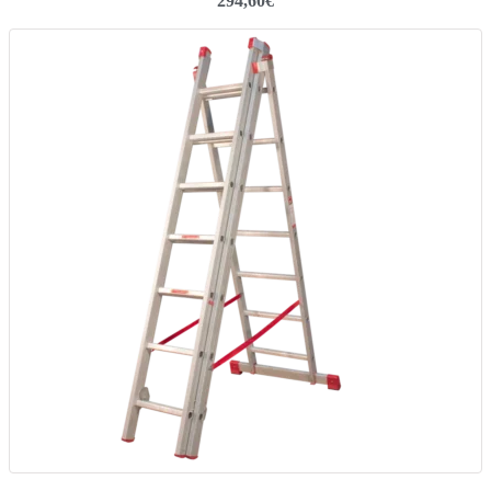
294,60
€