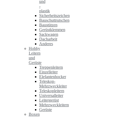
und
-
plastik
Sicherheitszeichen
Bauschuttrutschen
Baustützen
Gerüstklemmen
Sackwagen
Dacharbeit
Anderes
Hobby
Leitern
und
Gerüste
Treppenleitern
Einzelleiter
Elefantenhocker
Teleskop-
Mehrzweckleiter
Teleskopleitern
Universalleiter
Leitergerüst
Mehrzweckleitern
Gerüste
Boxen