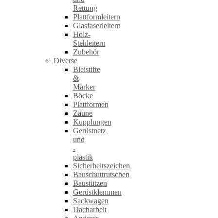
Rettung
Plattformleitern
Glasfaserleitern
Holz-
Stehleitern
Zubehör
Diverse
Bleistifte
&
Marker
Böcke
Plattformen
Zäune
Kupplungen
Gerüstnetz
und
-
plastik
Sicherheitszeichen
Bauschuttrutschen
Baustützen
Gerüstklemmen
Sackwagen
Dacharbeit