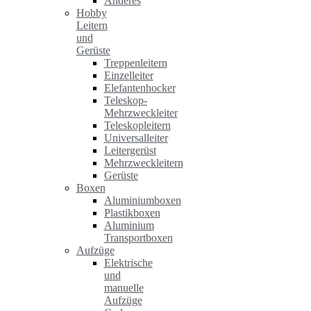
Anderes
Hobby
Leitern
und
Gerüste
Treppenleitern
Einzelleiter
Elefantenhocker
Teleskop-
Mehrzweckleiter
Teleskopleitern
Universalleiter
Leitergerüst
Mehrzweckleitern
Gerüste
Boxen
Aluminiumboxen
Plastikboxen
Aluminium
Transportboxen
Aufzüge
Elektrische
und
manuelle
Aufzüge