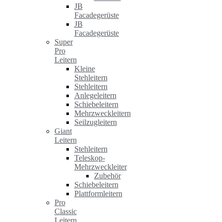
JB
Facadegerüste
JB
Facadegerüste
Super
Pro
Leitern
Kleine
Stehleitern
Stehleitern
Anlegeleitern
Schiebeleitern
Mehrzweckleitern
Seilzugleitern
Giant
Leitern
Stehleitern
Teleskop-
Mehrzweckleiter
Zubehör
Schiebeleitern
Plattformleitern
Pro
Classic
Leitern