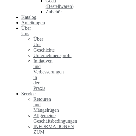
Geda
(Bestellwaren)
Zubehör
Katalog
Anleitungen
Über
Uns
Über
Uns
Geschichte
Unternehmensprofil
Initiativen
und
Verbesserungen
in
der
Praxis
Service
Retouren
und
Mängelrügen
Allgemeine
Geschäftsbedingungen
INFORMATIONEN
ZUM