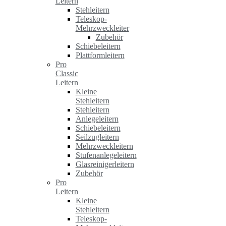
Leitern
Stehleitern
Teleskop-
Mehrzweckleiter
Zubehör
Schiebeleitern
Plattformleitern
Pro
Classic
Leitern
Kleine
Stehleitern
Stehleitern
Anlegeleitern
Schiebeleitern
Seilzugleitern
Mehrzweckleitern
Stufenanlegeleitern
Glasreinigerleitern
Zubehör
Pro
Leitern
Kleine
Stehleitern
Teleskop-