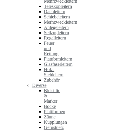
Mehrzweckleitern
Teleskopleitern
Dachleitern
Schiebeleitern
Merhzweckleitern
Anlegeleitern
Seilzugleitern
Regalleitern
Feuer
und
Rettung
Plattformleitern
Glasfaserleitern
Holz-
Stehleitern
Zubehör
Diverse
Bleistifte
&
Marker
Böcke
Plattformen
Zäune
Kupplungen
Gerüstnetz