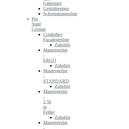
Gitterträer
Gerüsttreppen
Schornsteingerüste
Pro
Stahl
Gerüste
Combiflex
Facadegerüste
Zubehör
Maurergerüst
-
ERGO
Zubehör
Maurergerüst
-
STANDARD
Zubehör
Maurergerüst
-
2,50
m
Felder
Zubehör
Maurergerüst
-