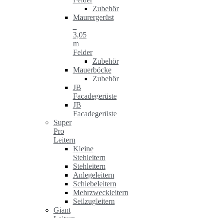
Zubehör
Maurergerüst
–
3,05
m
Felder
Zubehör
Mauerböcke
Zubehör
JB
Facadegerüste
JB
Facadegerüste
Super
Pro
Leitern
Kleine
Stehleitern
Stehleitern
Anlegeleitern
Schiebeleitern
Mehrzweckleitern
Seilzugleitern
Giant