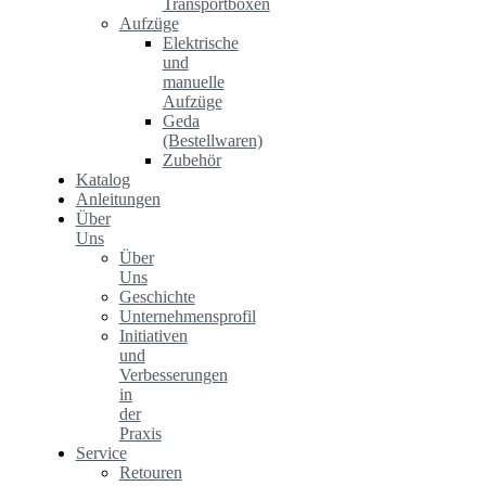
Transportboxen
Aufzüge
Elektrische
und
manuelle
Aufzüge
Geda
(Bestellwaren)
Zubehör
Katalog
Anleitungen
Über
Uns
Über
Uns
Geschichte
Unternehmensprofil
Initiativen
und
Verbesserungen
in
der
Praxis
Service
Retouren