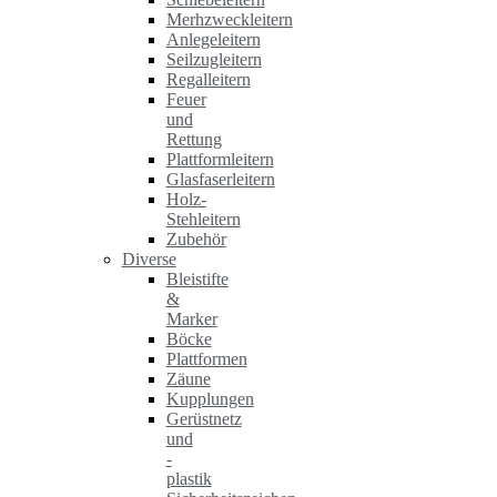
Merhzweckleitern
Anlegeleitern
Seilzugleitern
Regalleitern
Feuer
und
Rettung
Plattformleitern
Glasfaserleitern
Holz-
Stehleitern
Zubehör
Diverse
Bleistifte
&
Marker
Böcke
Plattformen
Zäune
Kupplungen
Gerüstnetz
und
-
plastik