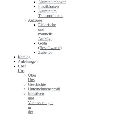
Aluminiumboxen
Plastikboxen
Aluminium
Transportboxen
Aufzüge
Elektrische
und
manuelle
Aufzüge
Geda
(Bestellwaren)
Zubehör
Katalog
Anleitungen
Über
Uns
Über
Uns
Geschichte
Unternehmensprofil
Initiativen
und
Verbesserungen
in
der