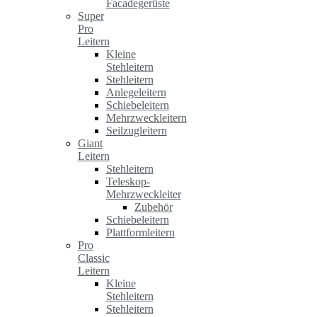
Facadegerüste
Super
Pro
Leitern
Kleine
Stehleitern
Stehleitern
Anlegeleitern
Schiebeleitern
Mehrzweckleitern
Seilzugleitern
Giant
Leitern
Stehleitern
Teleskop-
Mehrzweckleiter
Zubehör
Schiebeleitern
Plattformleitern
Pro
Classic
Leitern
Kleine
Stehleitern
Stehleitern