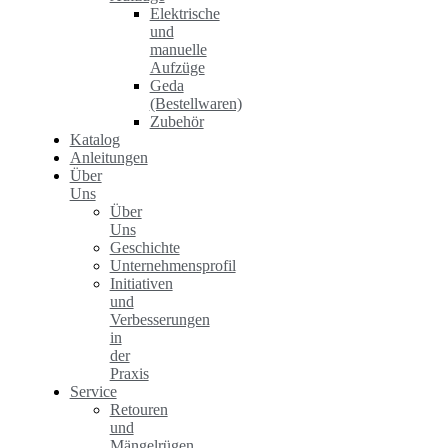
Elektrische
und
manuelle
Aufzüge
Geda
(Bestellwaren)
Zubehör
Katalog
Anleitungen
Über
Uns
Über
Uns
Geschichte
Unternehmensprofil
Initiativen
und
Verbesserungen
in
der
Praxis
Service
Retouren
und
Mängelrügen