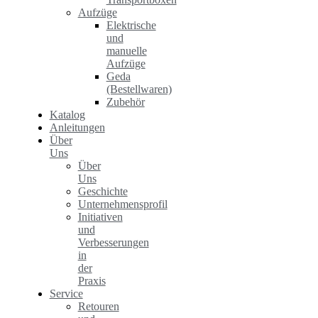
Aufzüge
Elektrische
und
manuelle
Aufzüge
Geda
(Bestellwaren)
Zubehör
Katalog
Anleitungen
Über
Uns
Über
Uns
Geschichte
Unternehmensprofil
Initiativen
und
Verbesserungen
in
der
Praxis
Service
Retouren