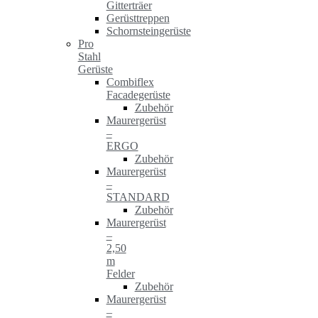
Gitterträer
Gerüsttreppen
Schornsteingerüste
Pro
Stahl
Gerüste
Combiflex
Facadegerüste
Zubehör
Maurergerüst
–
ERGO
Zubehör
Maurergerüst
–
STANDARD
Zubehör
Maurergerüst
–
2,50
m
Felder
Zubehör
Maurergerüst
–