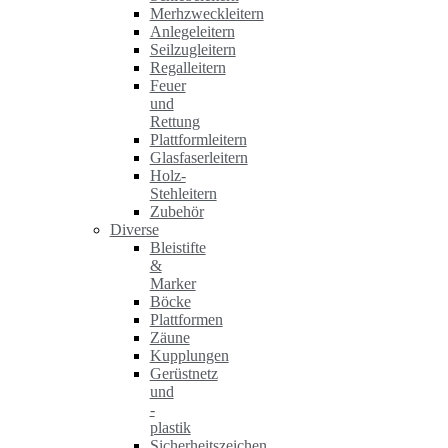
Merhzweckleitern
Anlegeleitern
Seilzugleitern
Regalleitern
Feuer
und
Rettung
Plattformleitern
Glasfaserleitern
Holz-
Stehleitern
Zubehör
Diverse
Bleistifte
&
Marker
Böcke
Plattformen
Zäune
Kupplungen
Gerüstnetz
und
-
plastik
Sicherheitszeichen