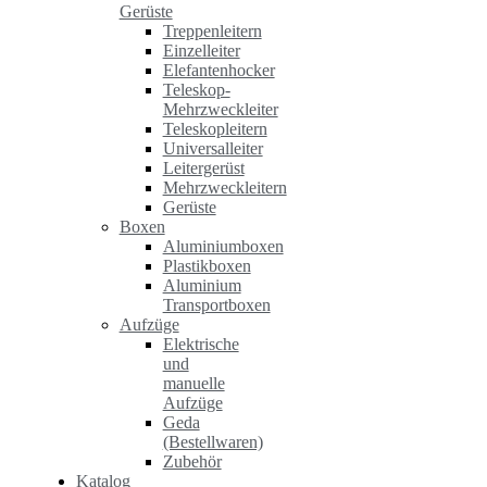
Gerüste
Treppenleitern
Einzelleiter
Elefantenhocker
Teleskop-
Mehrzweckleiter
Teleskopleitern
Universalleiter
Leitergerüst
Mehrzweckleitern
Gerüste
Boxen
Aluminiumboxen
Plastikboxen
Aluminium
Transportboxen
Aufzüge
Elektrische
und
manuelle
Aufzüge
Geda
(Bestellwaren)
Zubehör
Katalog