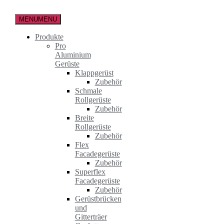
Zum
Inhalt
MENU
MENU
springen
Produkte
Pro
Aluminium
Gerüste
Klappgerüst
Zubehör
Schmale
Rollgerüste
Zubehör
Breite
Rollgerüste
Zubehör
Flex
Facadegerüste
Zubehör
Superflex
Facadegerüste
Zubehör
Gerüstbrücken
und
Gitterträer