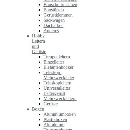
Bauschuttrutschen
Baustützen
Gerüstklemmen
Sackwagen
Dacharbeit
Anderes
Hobby
Leitern
und
Gerüste
Treppenleitern
Einzelleiter
Elefantenhocker
Teleskop-
Mehrzweckleiter
Teleskopleitern
Universalleiter
Leitergerüst
Mehrzweckleitern
Gerüste
Boxen
Aluminiumboxen
Plastikboxen
Aluminium
Transportboxen