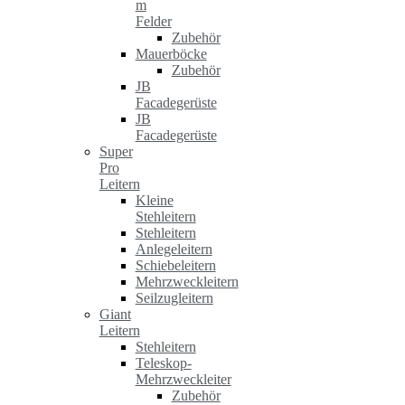
m
Felder
Zubehör
Mauerböcke
Zubehör
JB
Facadegerüste
JB
Facadegerüste
Super
Pro
Leitern
Kleine
Stehleitern
Stehleitern
Anlegeleitern
Schiebeleitern
Mehrzweckleitern
Seilzugleitern
Giant
Leitern
Stehleitern
Teleskop-
Mehrzweckleiter
Zubehör