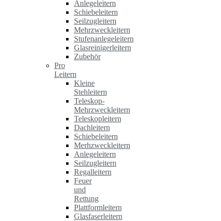
Anlegeleitern
Schiebeleitern
Seilzugleitern
Mehrzweckleitern
Stufenanlegeleitern
Glasreinigerleitern
Zubehör
Pro
Leitern
Kleine
Stehleitern
Teleskop-
Mehrzweckleitern
Teleskopleitern
Dachleitern
Schiebeleitern
Merhzweckleitern
Anlegeleitern
Seilzugleitern
Regalleitern
Feuer
und
Rettung
Plattformleitern
Glasfaserleitern