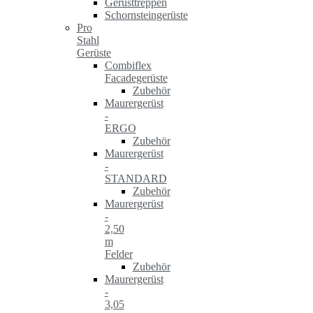
Gerüsttreppen
Schornsteingerüste
Pro
Stahl
Gerüste
Combiflex
Facadegerüste
Zubehör
Maurergerüst
-
ERGO
Zubehör
Maurergerüst
-
STANDARD
Zubehör
Maurergerüst
-
2,50
m
Felder
Zubehör
Maurergerüst
-
3,05