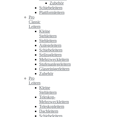
Zubehör
Schiebeleitern
Plattformleitern
Pro
Classic
Leitern
Kleine
Stehleitern
Stehleitern
Anlegeleitern
Schiebeleitern
Seilzugleitern
Mehrzweckleitern
Stufenanlegeleitern
Glasreinigerleitern
Zubehör
Pro
Leitern
Kleine
Stehleitern
Teleskop-
Mehrzweckleitern
Teleskopleitern
Dachleitern
Schiebeleitern