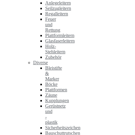
Anlegeleitern
Seilzugleitern
Regalleitern
Feuer
und
Rettung
Plattformleitern
Glasfaserleitern
Holz-
Stehleitern
Zubehör
Diverse
Bleistifte
&
Marker
Böcke
Plattformen
Zäune
Kupplungen
Gerüstnetz
und
-
plastik
Sicherheitszeichen
Bauschuttrutschen