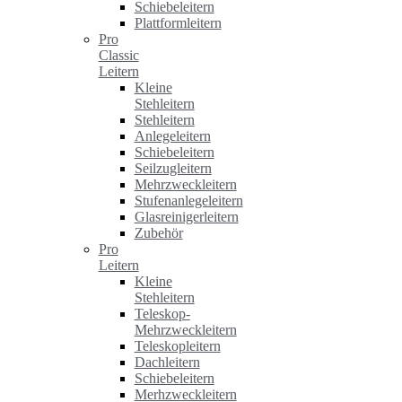
Schiebeleitern
Plattformleitern
Pro
Classic
Leitern
Kleine
Stehleitern
Stehleitern
Anlegeleitern
Schiebeleitern
Seilzugleitern
Mehrzweckleitern
Stufenanlegeleitern
Glasreinigerleitern
Zubehör
Pro
Leitern
Kleine
Stehleitern
Teleskop-
Mehrzweckleitern
Teleskopleitern
Dachleitern
Schiebeleitern
Merhzweckleitern