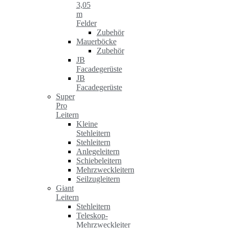
3,05
m
Felder
Zubehör
Mauerböcke
Zubehör
JB
Facadegerüste
JB
Facadegerüste
Super
Pro
Leitern
Kleine
Stehleitern
Stehleitern
Anlegeleitern
Schiebeleitern
Mehrzweckleitern
Seilzugleitern
Giant
Leitern
Stehleitern
Teleskop-
Mehrzweckleiter