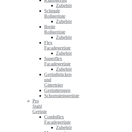
Klappgerüst
Zubehör
Schmale
Rollgerüste
Zubehör
Breite
Rollgerüste
Zubehör
Flex
Facadegerüste
Zubehör
Superflex
Facadegerüste
Zubehör
Gerüstbrücken
und
Gitterträer
Gerüsttreppen
Schornsteingerüste
Pro
Stahl
Gerüste
Combiflex
Facadegerüste
Zubehör