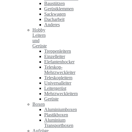
Baustützen
Gerüstklemmen
Sackwagen
Dacharbeit
Anderes
Hobby
Leitern
und
Gerüste
Treppenleitern
Einzelleiter
Elefantenhocker
Teleskop-
Mehrzweckleiter
Teleskopleitern
Universalleiter
Leitergerüst
Mehrzweckleitern
Gerüste
Boxen
Aluminiumboxen
Plastikboxen
Aluminium
Transportboxen
Aufzüge