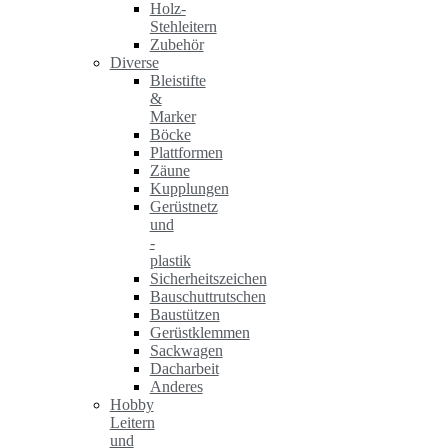
Holz-
Stehleitern
Zubehör
Diverse
Bleistifte
&
Marker
Böcke
Plattformen
Zäune
Kupplungen
Gerüstnetz
und
-
plastik
Sicherheitszeichen
Bauschuttrutschen
Baustützen
Gerüstklemmen
Sackwagen
Dacharbeit
Anderes
Hobby
Leitern
und