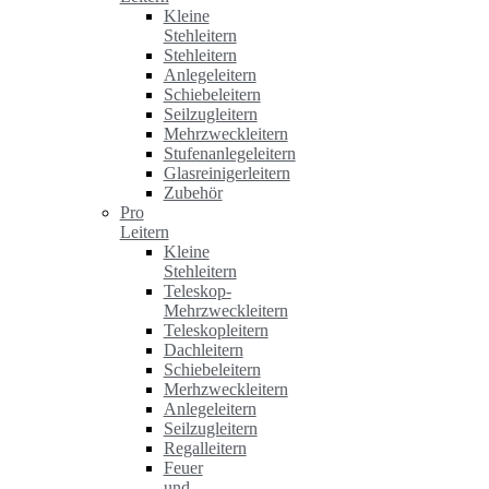
Kleine
Stehleitern
Stehleitern
Anlegeleitern
Schiebeleitern
Seilzugleitern
Mehrzweckleitern
Stufenanlegeleitern
Glasreinigerleitern
Zubehör
Pro
Leitern
Kleine
Stehleitern
Teleskop-
Mehrzweckleitern
Teleskopleitern
Dachleitern
Schiebeleitern
Merhzweckleitern
Anlegeleitern
Seilzugleitern
Regalleitern
Feuer
und