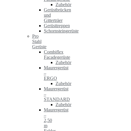
Zubehör
Gerüstbrücken
und
Gitterträer
Gerüsttreppen
Schornsteingerüste
Pro
Stahl
Gerüste
Combiflex
Facadegerüste
Zubehör
Maurergerüst
–
ERGO
Zubehör
Maurergerüst
–
STANDARD
Zubehör
Maurergerüst
–
2,50
m
Felder