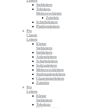
Leitern
Stehleitern
Teleskop-
Mehrzweckleiter
Zubehör
Schiebeleitern
Plattformleitern
Pro
Classic
Leitern
Kleine
Stehleitern
Stehleitern
Anlegeleitern
Schiebeleitern
Seilzugleitern
Mehrzweckleitern
Stufenanlegeleitern
Glasreinigerleitern
Zubehör
Pro
Leitern
Kleine
Stehleitern
Teleskop-