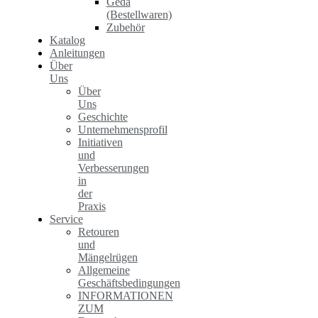
Geda
(Bestellwaren)
Zubehör
Katalog
Anleitungen
Über
Uns
Über
Uns
Geschichte
Unternehmensprofil
Initiativen
und
Verbesserungen
in
der
Praxis
Service
Retouren
und
Mängelrügen
Allgemeine
Geschäftsbedingungen
INFORMATIONEN
ZUM