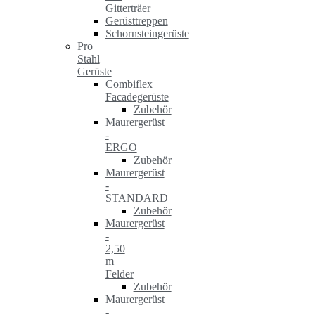
Gitterträer
Gerüsttreppen
Schornsteingerüste
Pro
Stahl
Gerüste
Combiflex
Facadegerüste
Zubehör
Maurergerüst
-
ERGO
Zubehör
Maurergerüst
-
STANDARD
Zubehör
Maurergerüst
-
2,50
m
Felder
Zubehör
Maurergerüst
-