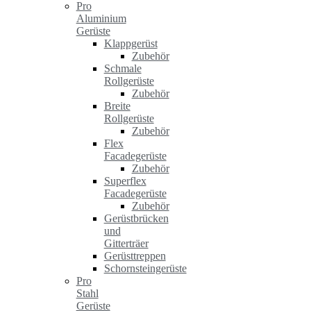
Pro
Aluminium
Gerüste
Klappgerüst
Zubehör
Schmale
Rollgerüste
Zubehör
Breite
Rollgerüste
Zubehör
Flex
Facadegerüste
Zubehör
Superflex
Facadegerüste
Zubehör
Gerüstbrücken
und
Gitterträer
Gerüsttreppen
Schornsteingerüste
Pro
Stahl
Gerüste