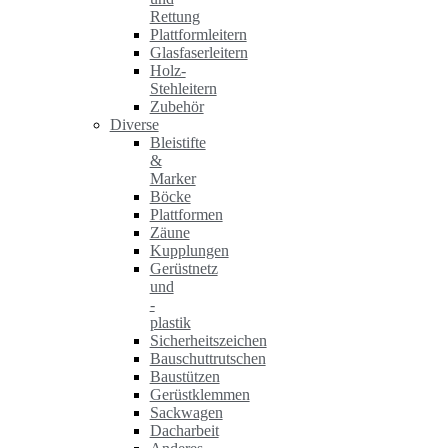
Rettung
Plattformleitern
Glasfaserleitern
Holz-
Stehleitern
Zubehör
Diverse
Bleistifte
&
Marker
Böcke
Plattformen
Zäune
Kupplungen
Gerüstnetz
und
-
plastik
Sicherheitszeichen
Bauschuttrutschen
Baustützen
Gerüstklemmen
Sackwagen
Dacharbeit