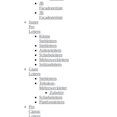
JB
Facadegerüste
JB
Facadegerüste
Super
Pro
Leitern
Kleine
Stehleitern
Stehleitern
Anlegeleitern
Schiebeleitern
Mehrzweckleitern
Seilzugleitern
Giant
Leitern
Stehleitern
Teleskop-
Mehrzweckleiter
Zubehör
Schiebeleitern
Plattformleitern
Pro
Classic
Leitern