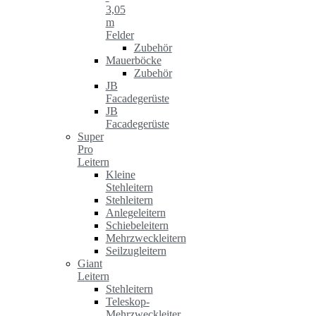
3,05
m
Felder
Zubehör
Mauerböcke
Zubehör
JB
Facadegerüste
JB
Facadegerüste
Super
Pro
Leitern
Kleine
Stehleitern
Stehleitern
Anlegeleitern
Schiebeleitern
Mehrzweckleitern
Seilzugleitern
Giant
Leitern
Stehleitern
Teleskop-
Mehrzweckleiter