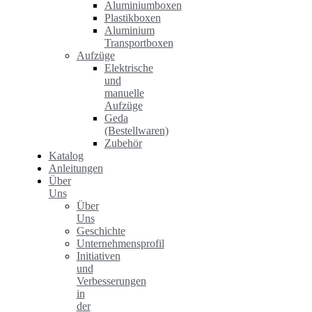
Aluminiumboxen
Plastikboxen
Aluminium
Transportboxen
Aufzüge
Elektrische
und
manuelle
Aufzüge
Geda
(Bestellwaren)
Zubehör
Katalog
Anleitungen
Über
Uns
Über
Uns
Geschichte
Unternehmensprofil
Initiativen
und
Verbesserungen
in
der