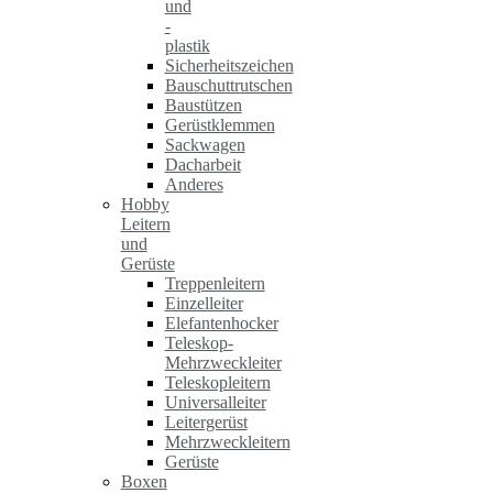
und
-
plastik
Sicherheitszeichen
Bauschuttrutschen
Baustützen
Gerüstklemmen
Sackwagen
Dacharbeit
Anderes
Hobby
Leitern
und
Gerüste
Treppenleitern
Einzelleiter
Elefantenhocker
Teleskop-
Mehrzweckleiter
Teleskopleitern
Universalleiter
Leitergerüst
Mehrzweckleitern
Gerüste
Boxen