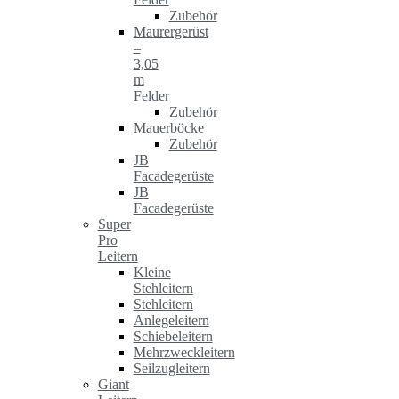
Zubehör
Maurergerüst
–
3,05
m
Felder
Zubehör
Mauerböcke
Zubehör
JB
Facadegerüste
JB
Facadegerüste
Super
Pro
Leitern
Kleine
Stehleitern
Stehleitern
Anlegeleitern
Schiebeleitern
Mehrzweckleitern
Seilzugleitern
Giant