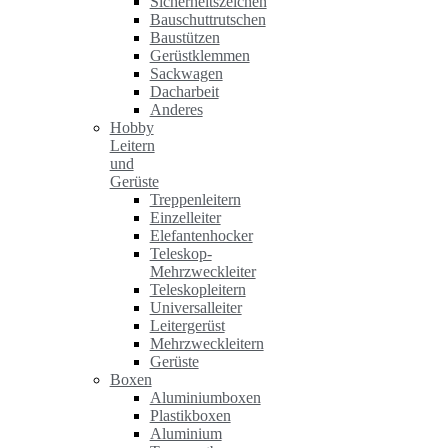
Sicherheitszeichen
Bauschuttrutschen
Baustützen
Gerüstklemmen
Sackwagen
Dacharbeit
Anderes
Hobby
Leitern
und
Gerüste
Treppenleitern
Einzelleiter
Elefantenhocker
Teleskop-
Mehrzweckleiter
Teleskopleitern
Universalleiter
Leitergerüst
Mehrzweckleitern
Gerüste
Boxen
Aluminiumboxen
Plastikboxen
Aluminium