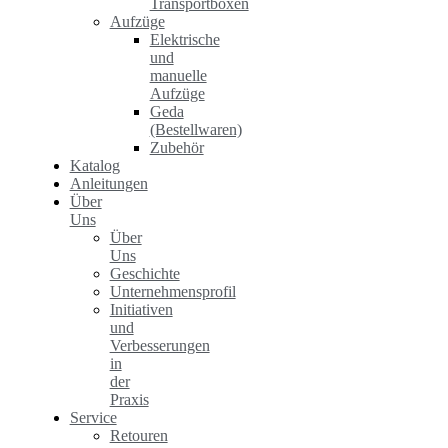
Transportboxen
Aufzüge
Elektrische
und
manuelle
Aufzüge
Geda
(Bestellwaren)
Zubehör
Katalog
Anleitungen
Über
Uns
Über
Uns
Geschichte
Unternehmensprofil
Initiativen
und
Verbesserungen
in
der
Praxis
Service
Retouren