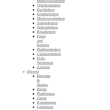
Mehrzweckleitern
Teleskopleitern
Dachleitern
Schiebeleitern
Merhzweckleitern
Anlegeleitern
Seilzugleitern
Regalleitern
Feuer
und
Rettung
Plattformleitern
Glasfaserleitern
Holz-
Stehleitern
Zubehör
Diverse
Bleistifte
&
Marker
Böcke
Plattformen
Zäune
Kupplungen
Gerüstnetz