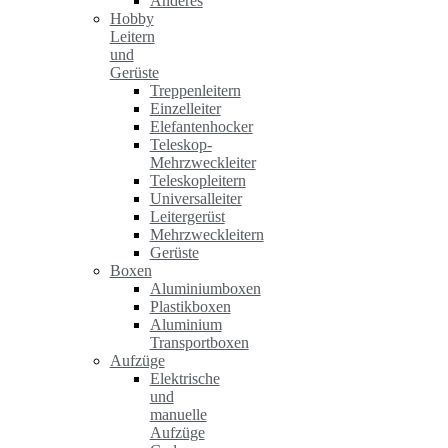
Anderes
Hobby
Leitern
und
Gerüste
Treppenleitern
Einzelleiter
Elefantenhocker
Teleskop-
Mehrzweckleiter
Teleskopleitern
Universalleiter
Leitergerüst
Mehrzweckleitern
Gerüste
Boxen
Aluminiumboxen
Plastikboxen
Aluminium
Transportboxen
Aufzüge
Elektrische
und
manuelle
Aufzüge