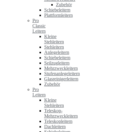
Zubehör
Schiebeleitern
Plattformleitern
Pro
Classic
Leitern
Kleine
Stehleitern
Stehleitern
Anlegeleitern
Schiebeleitern
Seilzugleitern
Mehrzweckleitern
Stufenanlegeleitern
Glasreinigerleitern
Zubehör
Pro
Leitern
Kleine
Stehleitern
Teleskop-
Mehrzweckleitern
Teleskopleitern
Dachleitern
Schiebeleitern