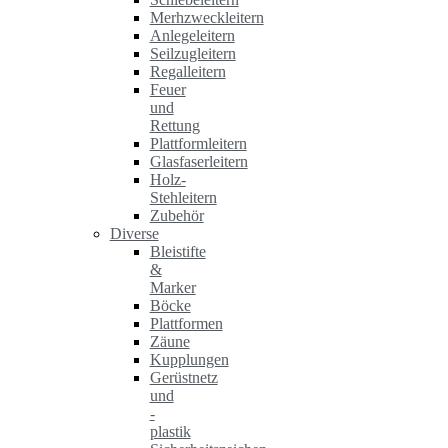
Merhzweckleitern
Anlegeleitern
Seilzugleitern
Regalleitern
Feuer
und
Rettung
Plattformleitern
Glasfaserleitern
Holz-
Stehleitern
Zubehör
Diverse
Bleistifte
&
Marker
Böcke
Plattformen
Zäune
Kupplungen
Gerüstnetz
und
-
plastik