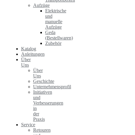
Aufzüge
Elektrische
und
manuelle
Aufzüge
Geda
(Bestellwaren)
Zubehör
Katalog
Anleitungen
Über
Uns
Über
Uns
Geschichte
Unternehmensprofil
Initiativen
und
Verbesserungen
in
der
Praxis
Service
Retouren