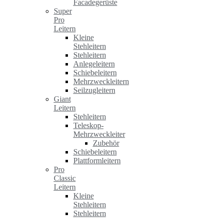
Facadegerüste
Super
Pro
Leitern
Kleine
Stehleitern
Stehleitern
Anlegeleitern
Schiebeleitern
Mehrzweckleitern
Seilzugleitern
Giant
Leitern
Stehleitern
Teleskop-
Mehrzweckleiter
Zubehör
Schiebeleitern
Plattformleitern
Pro
Classic
Leitern
Kleine
Stehleitern
Stehleitern