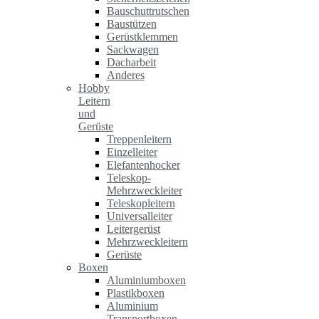
Bauschuttrutschen
Baustützen
Gerüstklemmen
Sackwagen
Dacharbeit
Anderes
Hobby
Leitern
und
Gerüste
Treppenleitern
Einzelleiter
Elefantenhocker
Teleskop-
Mehrzweckleiter
Teleskopleitern
Universalleiter
Leitergerüst
Mehrzweckleitern
Gerüste
Boxen
Aluminiumboxen
Plastikboxen
Aluminium
Transportboxen