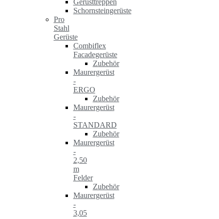
Gerüsttreppen
Schornsteingerüste
Pro
Stahl
Gerüste
Combiflex
Facadegerüste
Zubehör
Maurergerüst
-
ERGO
Zubehör
Maurergerüst
-
STANDARD
Zubehör
Maurergerüst
-
2,50
m
Felder
Zubehör
Maurergerüst
-
3,05