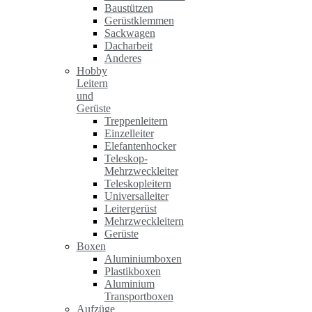
Baustützen
Gerüstklemmen
Sackwagen
Dacharbeit
Anderes
Hobby
Leitern
und
Gerüste
Treppenleitern
Einzelleiter
Elefantenhocker
Teleskop-
Mehrzweckleiter
Teleskopleitern
Universalleiter
Leitergerüst
Mehrzweckleitern
Gerüste
Boxen
Aluminiumboxen
Plastikboxen
Aluminium
Transportboxen
Aufzüge