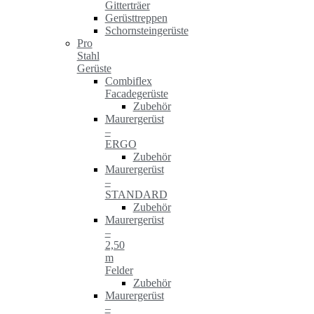
Gitterträer
Gerüsttreppen
Schornsteingerüste
Pro
Stahl
Gerüste
Combiflex
Facadegerüste
Zubehör
Maurergerüst
–
ERGO
Zubehör
Maurergerüst
–
STANDARD
Zubehör
Maurergerüst
–
2,50
m
Felder
Zubehör
Maurergerüst
–