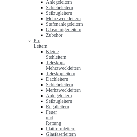
Anlegeleitern
Schiebeleitern
Seilzugleitern
Mehrzweckleitern
Stufenanlegeleitern
Glasreinigerleitern
Zubehör
Pro
Leitern
Kleine
Stehleitern
Teleskop-
Mehrzweckleitern
Teleskopleitern
Dachleitern
Schiebeleitern
Merhzweckleitern
Anlegeleitern
Seilzugleitern
Regalleitern
Feuer
und
Rettung
Plattformleitern
Glasfaserleitern