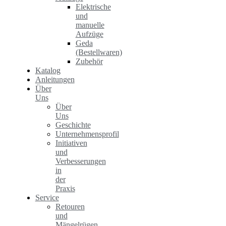
Elektrische
und
manuelle
Aufzüge
Geda
(Bestellwaren)
Zubehör
Katalog
Anleitungen
Über
Uns
Über
Uns
Geschichte
Unternehmensprofil
Initiativen
und
Verbesserungen
in
der
Praxis
Service
Retouren
und
Mängelrügen