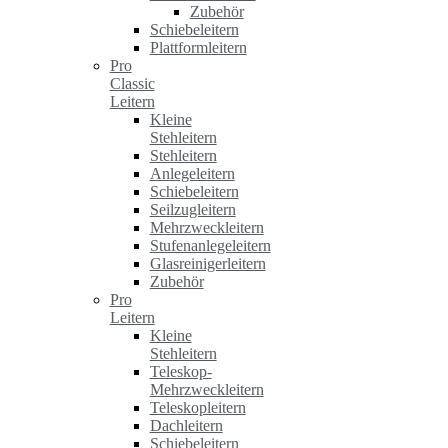
Zubehör
Schiebeleitern
Plattformleitern
Pro
Classic
Leitern
Kleine
Stehleitern
Stehleitern
Anlegeleitern
Schiebeleitern
Seilzugleitern
Mehrzweckleitern
Stufenanlegeleitern
Glasreinigerleitern
Zubehör
Pro
Leitern
Kleine
Stehleitern
Teleskop-
Mehrzweckleitern
Teleskopleitern
Dachleitern
Schiebeleitern