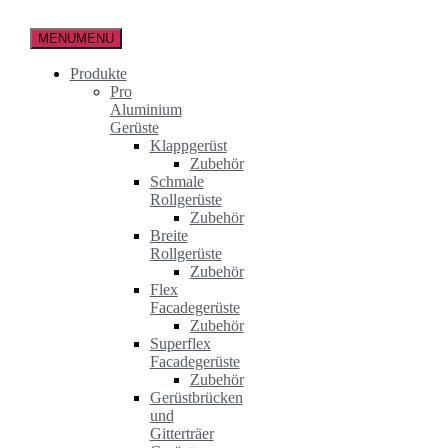
Zum
Inhalt
MENU
MENU
springen
Produkte
Pro
Aluminium
Gerüste
Klappgerüst
Zubehör
Schmale
Rollgerüste
Zubehör
Breite
Rollgerüste
Zubehör
Flex
Facadegerüste
Zubehör
Superflex
Facadegerüste
Zubehör
Gerüstbrücken
und
Gitterträer