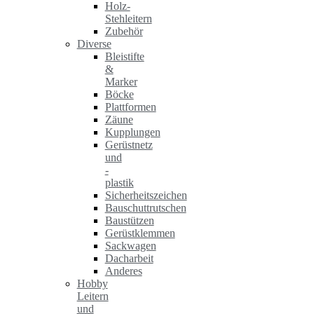
Holz-
Stehleitern
Zubehör
Diverse
Bleistifte
&
Marker
Böcke
Plattformen
Zäune
Kupplungen
Gerüstnetz
und
-
plastik
Sicherheitszeichen
Bauschuttrutschen
Baustützen
Gerüstklemmen
Sackwagen
Dacharbeit
Anderes
Hobby
Leitern
und