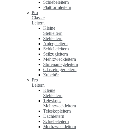
Schiebeleitern
Plattformleitern
Pro
Classic
Leitern
Kleine
Stehleitern
Stehleitern
Anlegeleitern
Schiebeleitern
Seilzugleitern
Mehrzweckleitern
Stufenanlegeleitern
Glasreinigerleitern
Zubehör
Pro
Leitern
Kleine
Stehleitern
Teleskop-
Mehrzweckleitern
Teleskopleitern
Dachleitern
Schiebeleitern
Merhzweckleitern