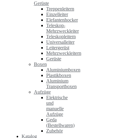
Gerüste
Treppenleitern
Einzelleiter
Elefantenhocker
Teleskop-
Mehrzweckleiter
Teleskopleitern
Universalleiter
Leitergerüst
Mehrzweckleitern
Gerüste
Boxen
Aluminiumboxen
Plastikboxen
Aluminium
Transportboxen
Aufzüge
Elektrische
und
manuelle
Aufzüge
Geda
(Bestellwaren)
Zubehör
Katalog