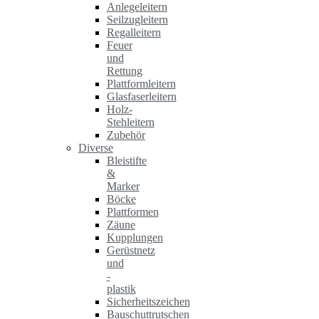
Anlegeleitern
Seilzugleitern
Regalleitern
Feuer
und
Rettung
Plattformleitern
Glasfaserleitern
Holz-
Stehleitern
Zubehör
Diverse
Bleistifte
&
Marker
Böcke
Plattformen
Zäune
Kupplungen
Gerüstnetz
und
-
plastik
Sicherheitszeichen
Bauschuttrutschen