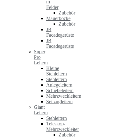
m
Felder
Zubehör
Mauerböcke
Zubehör
JB
Facadegerüste
JB
Facadegerüste
Super
Pro
Leitern
Kleine
Stehleitern
Stehleitern
Anlegeleitern
Schiebeleitern
Mehrzweckleitern
Seilzugleitern
Giant
Leitern
Stehleitern
Teleskop-
Mehrzweckleiter
Zubehör