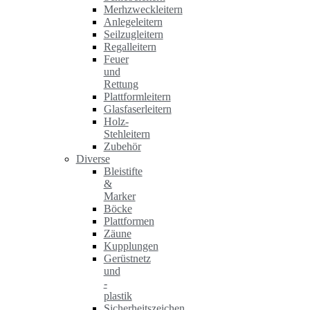
Merhzweckleitern
Anlegeleitern
Seilzugleitern
Regalleitern
Feuer
und
Rettung
Plattformleitern
Glasfaserleitern
Holz-
Stehleitern
Zubehör
Diverse
Bleistifte
&
Marker
Böcke
Plattformen
Zäune
Kupplungen
Gerüstnetz
und
-
plastik
Sicherheitszeichen