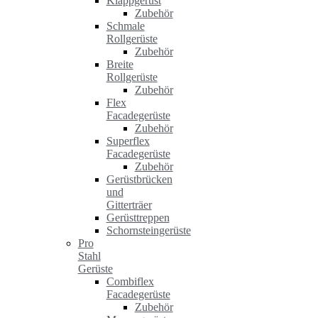
Klappgerüst
Zubehör
Schmale
Rollgerüste
Zubehör
Breite
Rollgerüste
Zubehör
Flex
Facadegerüste
Zubehör
Superflex
Facadegerüste
Zubehör
Gerüstbrücken
und
Gitterträer
Gerüsttreppen
Schornsteingerüste
Pro
Stahl
Gerüste
Combiflex
Facadegerüste
Zubehör