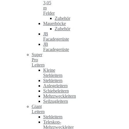
3,05
m
Felder
Zubehör
Mauerböcke
Zubehör
JB
Facadegerüste
JB
Facadegerüste
Super
Pro
Leitern
Kleine
Stehleitern
Stehleitern
Anlegeleitern
Schiebeleitern
Mehrzweckleitern
Seilzugleitern
Giant
Leitern
Stehleitern
Teleskop-
Mehrzweckleiter