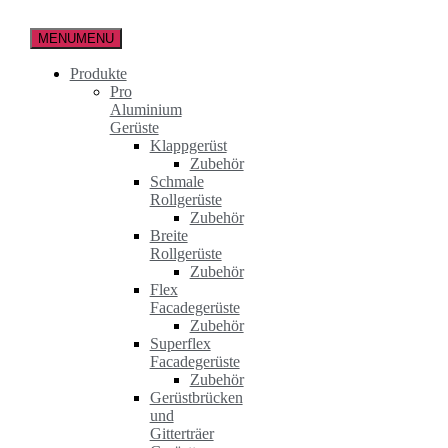
Zum
Inhalt
MENU
MENU
springen
Produkte
Pro
Aluminium
Gerüste
Klappgerüst
Zubehör
Schmale
Rollgerüste
Zubehör
Breite
Rollgerüste
Zubehör
Flex
Facadegerüste
Zubehör
Superflex
Facadegerüste
Zubehör
Gerüstbrücken
und
Gitterträer