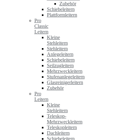
Zubehör
Schiebeleitern
Plattformleitern
Pro
Classic
Leitern
Kleine
Stehleitern
Stehleitern
Anlegeleitern
Schiebeleitern
Seilzugleitern
Mehrzweckleitern
Stufenanlegeleitern
Glasreinigerleitern
Zubehör
Pro
Leitern
Kleine
Stehleitern
Teleskop-
Mehrzweckleitern
Teleskopleitern
Dachleitern
Schiebeleitern