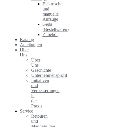
Elektrische
und
manuelle
Aufzüge
Geda
(Bestellwaren)
Zubehör
Katalog
Anleitungen
Über
Uns
Über
Uns
Geschichte
Unternehmensprofil
Initiativen
und
Verbesserungen
in
der
Praxis
Service
Retouren
und
Mängelrügen