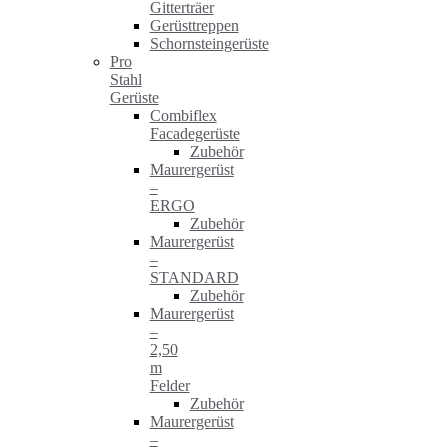
Gitterträer
Gerüsttreppen
Schornsteingerüste
Pro
Stahl
Gerüste
Combiflex
Facadegerüste
Zubehör
Maurergerüst
–
ERGO
Zubehör
Maurergerüst
–
STANDARD
Zubehör
Maurergerüst
–
2,50
m
Felder
Zubehör
Maurergerüst
–