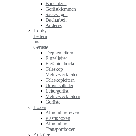
Baustützen
Gerüstklemmen
Sackwagen
Dacharbeit
Anderes
Hobby
Leitern
und
Gerüste
Treppenleitern
Einzelleiter
Elefantenhocker
Teleskop-
Mehrzweckleiter
Teleskopleitern
Universalleiter
Leitergerüst
Mehrzweckleitern
Gerüste
Boxen
Aluminiumboxen
Plastikboxen
Aluminium
Transportboxen
Aufzüge