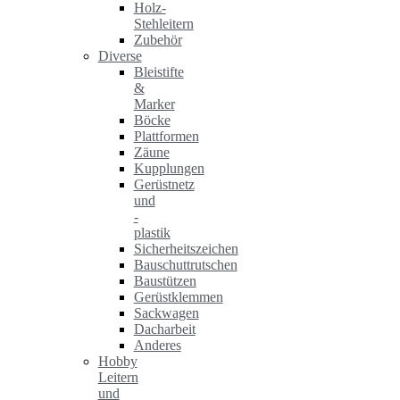
Holz-
Stehleitern
Zubehör
Diverse
Bleistifte
&
Marker
Böcke
Plattformen
Zäune
Kupplungen
Gerüstnetz
und
-
plastik
Sicherheitszeichen
Bauschuttrutschen
Baustützen
Gerüstklemmen
Sackwagen
Dacharbeit
Anderes
Hobby
Leitern
und