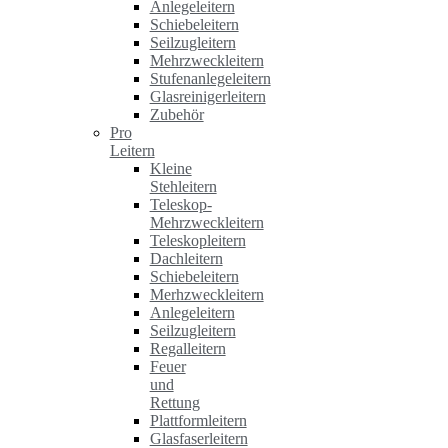
Anlegeleitern
Schiebeleitern
Seilzugleitern
Mehrzweckleitern
Stufenanlegeleitern
Glasreinigerleitern
Zubehör
Pro
Leitern
Kleine
Stehleitern
Teleskop-
Mehrzweckleitern
Teleskopleitern
Dachleitern
Schiebeleitern
Merhzweckleitern
Anlegeleitern
Seilzugleitern
Regalleitern
Feuer
und
Rettung
Plattformleitern
Glasfaserleitern