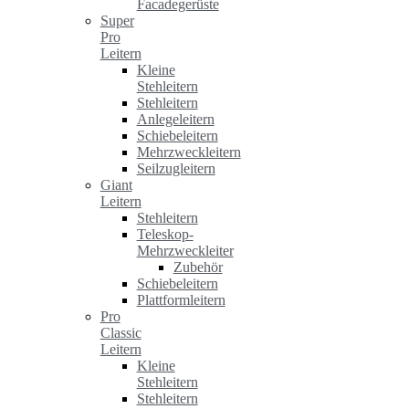
Facadegerüste
Super
Pro
Leitern
Kleine
Stehleitern
Stehleitern
Anlegeleitern
Schiebeleitern
Mehrzweckleitern
Seilzugleitern
Giant
Leitern
Stehleitern
Teleskop-
Mehrzweckleiter
Zubehör
Schiebeleitern
Plattformleitern
Pro
Classic
Leitern
Kleine
Stehleitern
Stehleitern