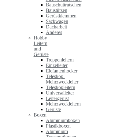
Bauschuttrutschen
Baustützen
Gerüstklemmen
Sackwagen
Dacharbeit
Anderes
Hobby
Leitern
und
Gerüste
Treppenleitern
Einzelleiter
Elefantenhocker
Teleskop-
Mehrzweckleiter
Teleskopleitern
Universalleiter
Leitergerüst
Mehrzweckleitern
Gerüste
Boxen
Aluminiumboxen
Plastikboxen
Aluminium
Transportboxen