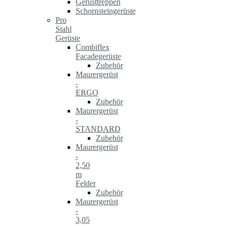
Gerüsttreppen
Schornsteingerüste
Pro
Stahl
Gerüste
Combiflex
Facadegerüste
Zubehör
Maurergerüst
-
ERGO
Zubehör
Maurergerüst
-
STANDARD
Zubehör
Maurergerüst
-
2,50
m
Felder
Zubehör
Maurergerüst
-
3,05