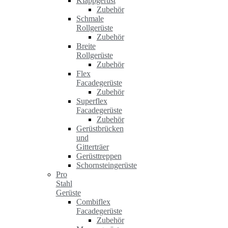
Klappgerüst
Zubehör
Schmale
Rollgerüste
Zubehör
Breite
Rollgerüste
Zubehör
Flex
Facadegerüste
Zubehör
Superflex
Facadegerüste
Zubehör
Gerüstbrücken
und
Gitterträer
Gerüsttreppen
Schornsteingerüste
Pro
Stahl
Gerüste
Combiflex
Facadegerüste
Zubehör