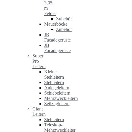
3,05
m
Felder
Zubehör
Mauerböcke
Zubehör
JB
Facadegerüste
JB
Facadegerüste
Super
Pro
Leitern
Kleine
Stehleitern
Stehleitern
Anlegeleitern
Schiebeleitern
Mehrzweckleitern
Seilzugleitern
Giant
Leitern
Stehleitern
Teleskop-
Mehrzweckleiter