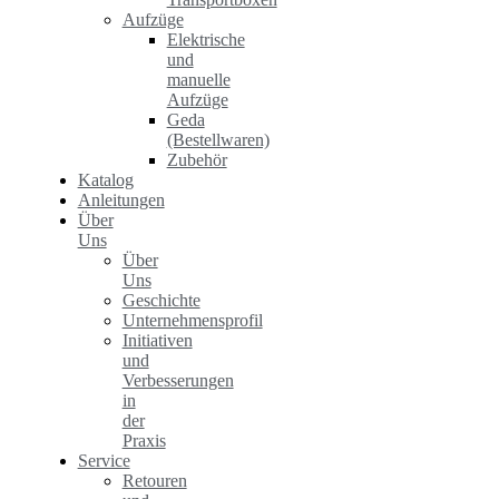
Aufzüge
Elektrische
und
manuelle
Aufzüge
Geda
(Bestellwaren)
Zubehör
Katalog
Anleitungen
Über
Uns
Über
Uns
Geschichte
Unternehmensprofil
Initiativen
und
Verbesserungen
in
der
Praxis
Service
Retouren