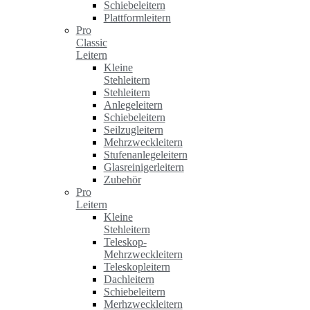
Schiebeleitern
Plattformleitern
Pro
Classic
Leitern
Kleine
Stehleitern
Stehleitern
Anlegeleitern
Schiebeleitern
Seilzugleitern
Mehrzweckleitern
Stufenanlegeleitern
Glasreinigerleitern
Zubehör
Pro
Leitern
Kleine
Stehleitern
Teleskop-
Mehrzweckleitern
Teleskopleitern
Dachleitern
Schiebeleitern
Merhzweckleitern