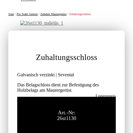
Start
/
Pro Stahl Gerüste
/
Zubehör Maurergerüst
/ Zuhaltungsschloss
Zuhaltungsschloss
Galvanisch verzinkt | Sevental
Das Belagschloss dient zur Befestigung des
Holzbelags am Maurergerüst.
Listenpreis
22,20
€
ohne MwSt.
Art.-Nr:
26st1130