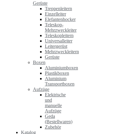
Gerüste
Treppenleitern
Einzelleiter
Elefantenhocker
Teleskop-
Mehrzweckleiter
Teleskopleitern
Universalleiter
Leitergerüst
Mehrzweckleitern
Gerüste
Boxen
Aluminiumboxen
Plastikboxen
Aluminium
Transportboxen
Aufzüge
Elektrische
und
manuelle
Aufzüge
Geda
(Bestellwaren)
Zubehör
Katalog