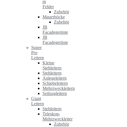
m
Felder
Zubehör
Mauerböcke
Zubehör
JB
Facadegerüste
JB
Facadegerüste
Super
Pro
Leitern
Kleine
Stehleitern
Stehleitern
Anlegeleitern
Schiebeleitern
Mehrzweckleitern
Seilzugleitern
Giant
Leitern
Stehleitern
Teleskop-
Mehrzweckleiter
Zubehör