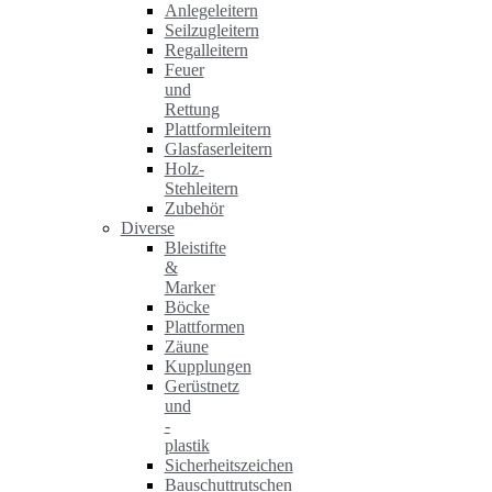
Anlegeleitern
Seilzugleitern
Regalleitern
Feuer
und
Rettung
Plattformleitern
Glasfaserleitern
Holz-
Stehleitern
Zubehör
Diverse
Bleistifte
&
Marker
Böcke
Plattformen
Zäune
Kupplungen
Gerüstnetz
und
-
plastik
Sicherheitszeichen
Bauschuttrutschen