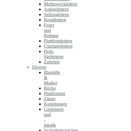
Merhzweckleitern
Anlegeleitern
Seilzugleitern
Regalleitern
Feuer
und
Rettung
Plattformleitern
Glasfaserleitern
Holz-
Stehleitern
Zubehör
Diverse
Bleistifte
&
Marker
Böcke
Plattformen
Zäune
Kupplungen
Gerüstnetz
und
-
plastik
Sicherheitszeichen