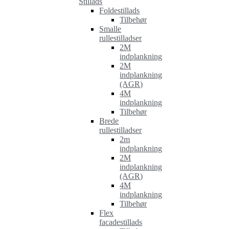
Stillads
Foldestillads
Tilbehør
Smalle
rullestilladser
2M
indplankning
2M
indplankning
(AGR)
4M
indplankning
Tilbehør
Brede
rullestilladser
2m
indplankning
2M
indplankning
(AGR)
4M
indplankning
Tilbehør
Flex
facadestillads