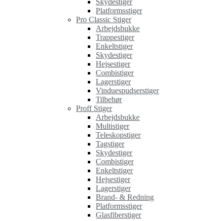
Skydestiger
Platformsstiger
Pro Classic Stiger
Arbejdsbukke
Trappestiger
Enkeltstiger
Skydestiger
Hejsestiger
Combistiger
Lagerstiger
Vinduespudserstiger
Tilbehør
Proff Stiger
Arbejdsbukke
Multistiger
Teleskopstiger
Tagstiger
Skydestiger
Combistiger
Enkeltstiger
Hejsestiger
Lagerstiger
Brand- & Redning
Platformsstiger
Glasfiberstiger