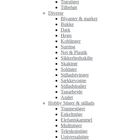
Træstiger
Tilbehør
Diverse
Blyanter & marker
Bukke
Dæk
Hegn
Koblinger
Surring
Net & Plastik
Sikkerhedsskilte
Skaktrør
Soldater
Stilladstvinger
Sækkevogne
Stilladstrailer
Tagarbejde
Andet
Hobby Stiger & stillads
Trappestiger
Enkeltstige
Elefantskammel
Multistiger
Teleskopstige
Universalstige