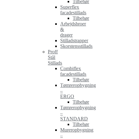
Tilbehør
Superflex
facadestillads
Tilbehør
Arbejdsbroer
&
drager
Stilladstrapper
Skorstensstillads
Proff
Stål
Stillads
Combiflex
facadestillads
Tilbehør
Tømreropbygning
–
ERGO
Tilbehør
Tømreropbygning
–
STANDARD
Tilbehør
Mureropbygning
–