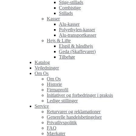
Stige-stillads
Combistige
Stillads
Kasser
Alu-kasser
Polyethylen-kasser
Alu-transportkasser
Hejs & Lifte
Elspil & håndhejs
Geda (Skaffevarer)
Tilbehør
Katalog
Vejledninger
Om Os
Om Os
Historie
Firmaprofil
Initiativer og forbedringer i praksis
Ledige stillinger
Service
Returvarer og reklamationer
Generelle handelsbetingelser
Privatlivspolitik
FAQ
Mærkater