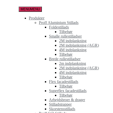
Spring
til
MENU
MENU
indholdet
Produkter
Proff Aluminium Stillads
Foldestillads
Tilbehør
Smalle rullestilladser
2M indplankning
2M indplankning (AGR)
4M indplankning
Tilbehør
Brede rullestilladser
2m indplankning
2M indplankning (AGR)
4M indplankning
Tilbehør
Flex facadestillads
Tilbehør
Superflex facadestillads
Tilbehør
Arbejdsbroer & drager
Stilladstrapper
Skorstensstillads