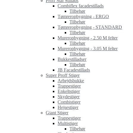
Proff Stål Stillads
Combiflex facadestillads
Tilbehør
Tømreropbygning - ERGO
Tilbehør
Tømreropbygning - STANDARD
Tilbehør
Mureropbygning - 2.50 M felter
Tilbehør
Mureropbygning - 3.05 M felter
Tilbehør
Bukkestilladser
Tilbehør
JB Facadestillads
Super Proff Stiger
Arbejdsbukke
Trappestiger
Enkeltstiger
Skydestiger
Combistiger
Hejsestiger
Giant Stiger
Trappestiger
Multistiger
Tilbehør