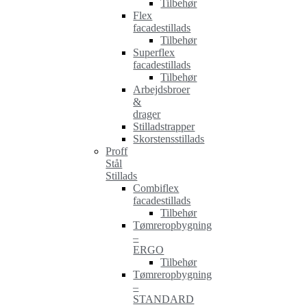
Tilbehør
Flex
facadestillads
Tilbehør
Superflex
facadestillads
Tilbehør
Arbejdsbroer
&
drager
Stilladstrapper
Skorstensstillads
Proff
Stål
Stillads
Combiflex
facadestillads
Tilbehør
Tømreropbygning
–
ERGO
Tilbehør
Tømreropbygning
–
STANDARD