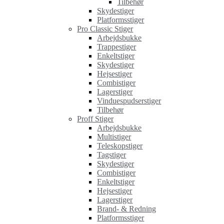
Tilbehør
Skydestiger
Platformsstiger
Pro Classic Stiger
Arbejdsbukke
Trappestiger
Enkeltstiger
Skydestiger
Hejsestiger
Combistiger
Lagerstiger
Vinduespudserstiger
Tilbehør
Proff Stiger
Arbejdsbukke
Multistiger
Teleskopstiger
Tagstiger
Skydestiger
Combistiger
Enkeltstiger
Hejsestiger
Lagerstiger
Brand- & Redning
Platformsstiger