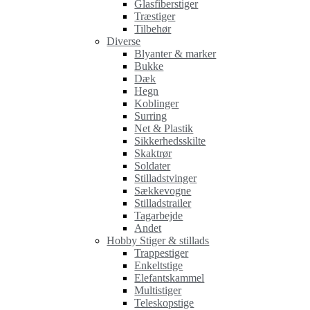
Glasfiberstiger
Træstiger
Tilbehør
Diverse
Blyanter & marker
Bukke
Dæk
Hegn
Koblinger
Surring
Net & Plastik
Sikkerhedsskilte
Skaktrør
Soldater
Stilladstvinger
Sækkevogne
Stilladstrailer
Tagarbejde
Andet
Hobby Stiger & stillads
Trappestiger
Enkeltstige
Elefantskammel
Multistiger
Teleskopstige