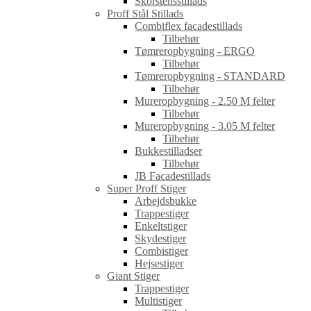
Skorstensstillads
Proff Stål Stillads
Combiflex facadestillads
Tilbehør
Tømreropbygning - ERGO
Tilbehør
Tømreropbygning - STANDARD
Tilbehør
Mureropbygning - 2.50 M felter
Tilbehør
Mureropbygning - 3.05 M felter
Tilbehør
Bukkestilladser
Tilbehør
JB Facadestillads
Super Proff Stiger
Arbejdsbukke
Trappestiger
Enkeltstiger
Skydestiger
Combistiger
Hejsestiger
Giant Stiger
Trappestiger
Multistiger