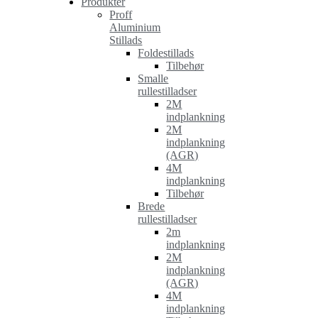
Produkter
Proff
Aluminium
Stillads
Foldestillads
Tilbehør
Smalle
rullestilladser
2M
indplankning
2M
indplankning
(AGR)
4M
indplankning
Tilbehør
Brede
rullestilladser
2m
indplankning
2M
indplankning
(AGR)
4M
indplankning