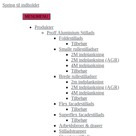
Spring til indholdet
MENU
MENU
Produkter
Proff Aluminium Stillads
Foldestillads
Tilbehør
Smalle rullestilladser
2M indplankning
2M indplankning (AGR)
4M indplankning
Tilbehør
Brede rullestilladser
2m indplankning
2M indplankning (AGR)
4M indplankning
Tilbehør
Flex facadestillads
Tilbehør
Superflex facadestillads
Tilbehør
Arbejdsbroer & drager
Stilladstrapper