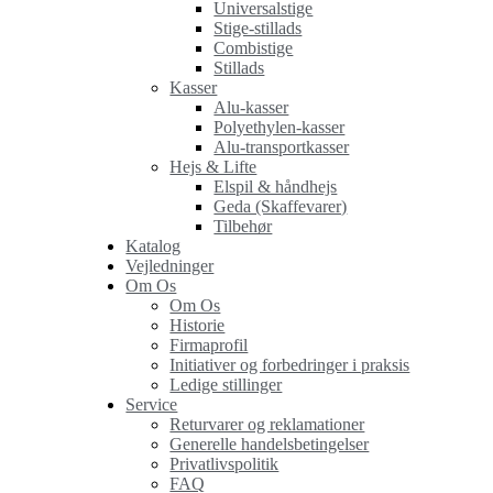
Universalstige
Stige-stillads
Combistige
Stillads
Kasser
Alu-kasser
Polyethylen-kasser
Alu-transportkasser
Hejs & Lifte
Elspil & håndhejs
Geda (Skaffevarer)
Tilbehør
Katalog
Vejledninger
Om Os
Om Os
Historie
Firmaprofil
Initiativer og forbedringer i praksis
Ledige stillinger
Service
Returvarer og reklamationer
Generelle handelsbetingelser
Privatlivspolitik
FAQ