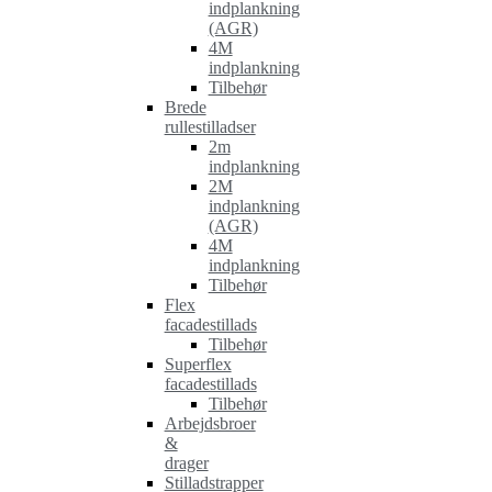
indplankning
(AGR)
4M
indplankning
Tilbehør
Brede
rullestilladser
2m
indplankning
2M
indplankning
(AGR)
4M
indplankning
Tilbehør
Flex
facadestillads
Tilbehør
Superflex
facadestillads
Tilbehør
Arbejdsbroer
&
drager
Stilladstrapper