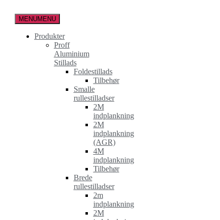
Spring
til
MENU
MENU
indholdet
Produkter
Proff
Aluminium
Stillads
Foldestillads
Tilbehør
Smalle
rullestilladser
2M
indplankning
2M
indplankning
(AGR)
4M
indplankning
Tilbehør
Brede
rullestilladser
2m
indplankning
2M