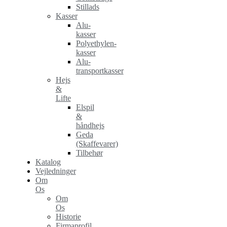
Stillads
Kasser
Alu-
kasser
Polyethylen-
kasser
Alu-
transportkasser
Hejs
&
Lifte
Elspil
&
håndhejs
Geda
(Skaffevarer)
Tilbehør
Katalog
Vejledninger
Om
Os
Om
Os
Historie
Firmaprofil