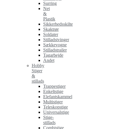
Surring
Net
&
Plastik
Sikkerhedsskilte
Skaktrør
Soldater
Stilladstvinger
Sækkevogne
Stilladstrailer
Tagarbejde
Andet
Hobby
Stiger
&
stillads
Trappestiger
Enkeltstige
Elefantskammel
Multistiger
Teleskopstige
Universalstige
Stige-
stillads
Combistige