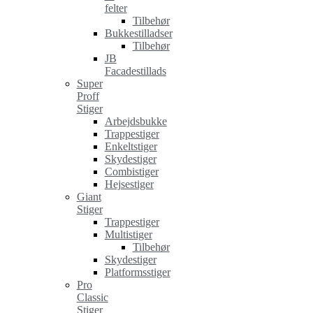
felter
Tilbehør
Bukkestilladser
Tilbehør
JB
Facadestillads
Super
Proff
Stiger
Arbejdsbukke
Trappestiger
Enkeltstiger
Skydestiger
Combistiger
Hejsestiger
Giant
Stiger
Trappestiger
Multistiger
Tilbehør
Skydestiger
Platformsstiger
Pro
Classic
Stiger