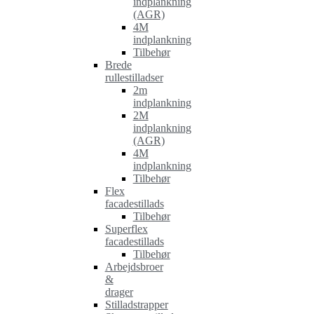
indplankning
(AGR)
4M
indplankning
Tilbehør
Brede
rullestilladser
2m
indplankning
2M
indplankning
(AGR)
4M
indplankning
Tilbehør
Flex
facadestillads
Tilbehør
Superflex
facadestillads
Tilbehør
Arbejdsbroer
&
drager
Stilladstrapper