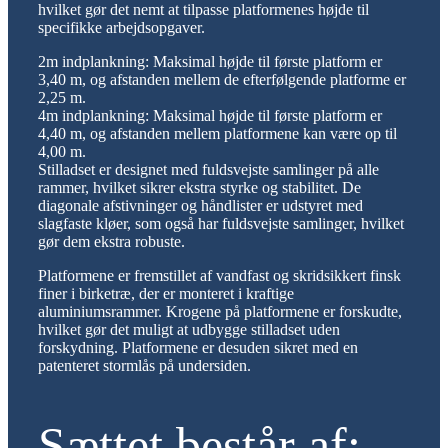
hvilket gør det nemt at tilpasse platformenes højde til
specifikke arbejdsopgaver.
2m indplankning: Maksimal højde til første platform er
3,40 m, og afstanden mellem de efterfølgende platforme er
2,25 m.
4m indplankning: Maksimal højde til første platform er
4,40 m, og afstanden mellem platformene kan være op til
4,00 m.
Stilladset er designet med fuldsvejste samlinger på alle
rammer, hvilket sikrer ekstra styrke og stabilitet. De
diagonale afstivninger og håndlister er udstyret med
slagfaste kløer, som også har fuldsvejste samlinger, hvilket
gør dem ekstra robuste.
Platformene er fremstillet af vandfast og skridsikkert finsk
finer i birketræ, der er monteret i kraftige
aluminiumsrammer. Krogene på platformene er forskudte,
hvilket gør det muligt at udbygge stilladset uden
forskydning. Platformene er desuden sikret med en
patenteret stormlås på undersiden.
Sættet består af: