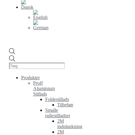
Products
search
Produkter
Proff
Aluminium
Stillads
Foldestillads
Tilbehør
Smalle
rullestilladser
2M
indplankning
2M