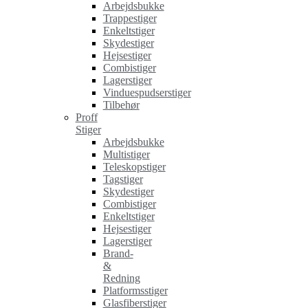
Arbejdsbukke
Trappestiger
Enkeltstiger
Skydestiger
Hejsestiger
Combistiger
Lagerstiger
Vinduespudserstiger
Tilbehør
Proff
Stiger
Arbejdsbukke
Multistiger
Teleskopstiger
Tagstiger
Skydestiger
Combistiger
Enkeltstiger
Hejsestiger
Lagerstiger
Brand-
&
Redning
Platformsstiger
Glasfiberstiger