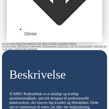
Tilbehør
Ekstra stærke fuldsvejste samlinger. Det sikrer et stabilt og holdbart stillads.
Slagfaste Klør: Håndlister og diagonaler. Rørdimension: Ø50x2mm. Udstyret med en kraftig, fuldstøbt klo
i hver ende. Fuldsvejsede samlinger.
Beskrivelse
JUMBO Rullestillads er et alsidigt og kraftigt
aluminiumstillads, specielt designet til professionelle
håndværkere, der kræver høj kvalitet og fleksibilitet. Dette
sæt er sammensat til enten 2m eller 4m indplankning,