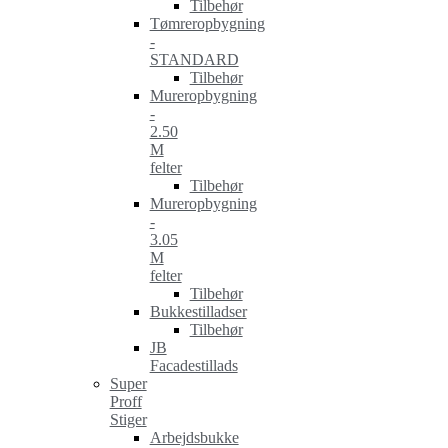
Tilbehør
Tømreropbygning
-
STANDARD
Tilbehør
Mureropbygning
-
2.50
M
felter
Tilbehør
Mureropbygning
-
3.05
M
felter
Tilbehør
Bukkestilladser
Tilbehør
JB
Facadestillads
Super
Proff
Stiger
Arbejdsbukke