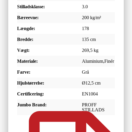
Stilladsklasse:
3.0
Bæreevne:
200 kg/m²
Længde:
178
Bredde:
135 cm
Vægt:
269,5 kg
Materiale:
Aluminium,Finér
Farve:
Grå
Hjulstørrelse:
Ø12,5 cm
Certificering:
EN1004
Jumbo Brand:
PROFF
STILLADS