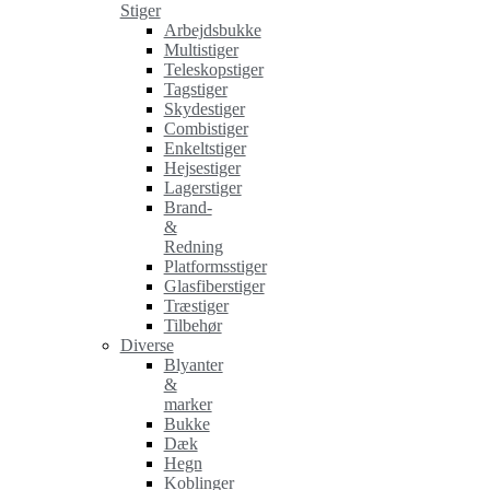
Stiger
Arbejdsbukke
Multistiger
Teleskopstiger
Tagstiger
Skydestiger
Combistiger
Enkeltstiger
Hejsestiger
Lagerstiger
Brand-
&
Redning
Platformsstiger
Glasfiberstiger
Træstiger
Tilbehør
Diverse
Blyanter
&
marker
Bukke
Dæk
Hegn
Koblinger