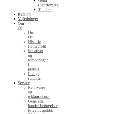
Geda
(Skaffevarer)
Tilbehør
Katalog
Vejledninger
Om
Os
Om
Os
Historie
Firmaprofil
Initiativer
og
forbedringer
i
praksis
Ledige
stillinger
Service
Returvarer
og
reklamationer
Generelle
handelsbetingelser
Privatlivspolitik