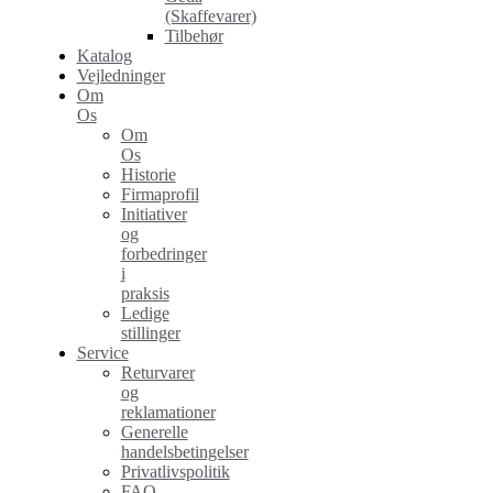
(Skaffevarer)
Tilbehør
Katalog
Vejledninger
Om
Os
Om
Os
Historie
Firmaprofil
Initiativer
og
forbedringer
i
praksis
Ledige
stillinger
Service
Returvarer
og
reklamationer
Generelle
handelsbetingelser
Privatlivspolitik
FAQ