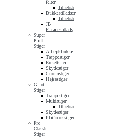
felter
Tilbehør
Bukkestilladser
Tilbehør
JB
Facadestillads
Super
Proff
Stiger
Arbejdsbukke
Trappestiger
Enkeltstiger
Skydestiger
Combistiger
Hejsestiger
Giant
Stiger
Trappestiger
Multistiger
Tilbehør
Skydestiger
Platformsstiger
Pro
Classic
Stiger