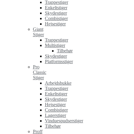
Trappestiger
Enkeltstiger
Skydestiger
Combistiger
Hejsestiger
Giant
Stiger
Trappestiger
Multistiger
Tilbehør
Skydestiger
Platformsstiger
Pro
Classic
Stiger
Arbejdsbukke
Trappestiger
Enkeltstiger
Skydestiger
Hejsestiger
Combistiger
Lagerstiger
Vinduespudserstiger
Tilbehør
Proff