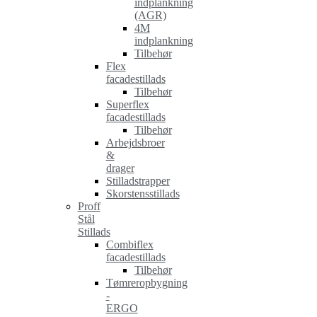
indplankning
(AGR)
4M
indplankning
Tilbehør
Flex
facadestillads
Tilbehør
Superflex
facadestillads
Tilbehør
Arbejdsbroer
&
drager
Stilladstrapper
Skorstensstillads
Proff
Stål
Stillads
Combiflex
facadestillads
Tilbehør
Tømreropbygning
-
ERGO