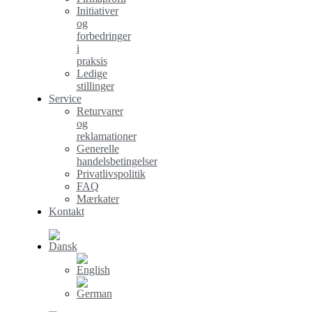
Initiativer
og
forbedringer
i
praksis
Ledige
stillinger
Service
Returvarer
og
reklamationer
Generelle
handelsbetingelser
Privatlivspolitik
FAQ
Mærkater
Kontakt