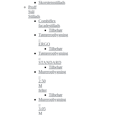
Skorstensstillads
Proff
Stål
Stillads
Combiflex
facadestillads
Tilbehør
Tømreropbygning
–
ERGO
Tilbehør
Tømreropbygning
–
STANDARD
Tilbehør
Mureropbygning
–
2.50
M
felter
Tilbehør
Mureropbygning
–
3.05
M