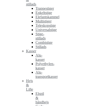
stillads
Trappestiger
Enkeltstige
Elefantskammel
Multistiger
Teleskopstige
Universalstige
Stige-
stillads
Combistige
Stillads
Kasser
Alu-
kasser
Polyethylen-
kasser
Alu-
transportkasser
Hejs
&
Lifte
Elspil
&
håndhejs