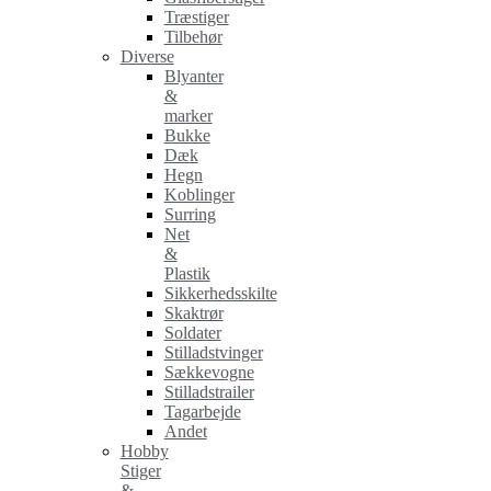
Træstiger
Tilbehør
Diverse
Blyanter
&
marker
Bukke
Dæk
Hegn
Koblinger
Surring
Net
&
Plastik
Sikkerhedsskilte
Skaktrør
Soldater
Stilladstvinger
Sækkevogne
Stilladstrailer
Tagarbejde
Andet
Hobby
Stiger
&