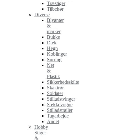
Træstiger
Tilbehør
Diverse
Blyanter
&
marker
Bukke
Dæk
Hegn
Koblinger
Surring
Net
&
Plastik
Sikkerhedsskilte
Skaktrør
Soldater
Stilladstvinger
Sækkevogne
Stilladstrailer
Tagarbejde
Andet
Hobby
Stiger
&