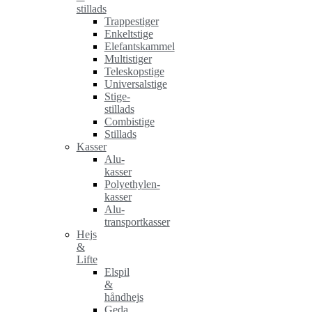
stillads
Trappestiger
Enkeltstige
Elefantskammel
Multistiger
Teleskopstige
Universalstige
Stige-
stillads
Combistige
Stillads
Kasser
Alu-
kasser
Polyethylen-
kasser
Alu-
transportkasser
Hejs
&
Lifte
Elspil
&
håndhejs
Geda