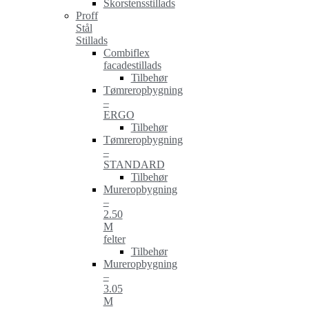
Skorstensstillads
Proff
Stål
Stillads
Combiflex
facadestillads
Tilbehør
Tømreropbygning
–
ERGO
Tilbehør
Tømreropbygning
–
STANDARD
Tilbehør
Mureropbygning
–
2.50
M
felter
Tilbehør
Mureropbygning
–
3.05
M