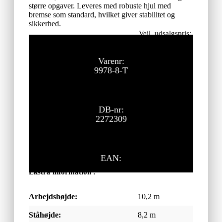
større opgaver. Leveres med robuste hjul med
bremse som standard, hvilket giver stabilitet og
sikkerhed.
Vejl. udsalgspris:
39.835,00
kr.
ekskl. moms
Varenr:
9978-8-T
DB-nr:
2272309
EAN:
Ekstra information :
Arbejdshøjde:
10,2 m
Ståhøjde:
8,2 m