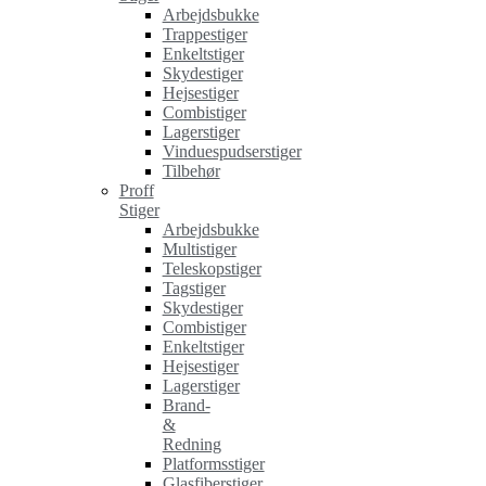
Arbejdsbukke
Trappestiger
Enkeltstiger
Skydestiger
Hejsestiger
Combistiger
Lagerstiger
Vinduespudserstiger
Tilbehør
Proff
Stiger
Arbejdsbukke
Multistiger
Teleskopstiger
Tagstiger
Skydestiger
Combistiger
Enkeltstiger
Hejsestiger
Lagerstiger
Brand-
&
Redning
Platformsstiger
Glasfiberstiger