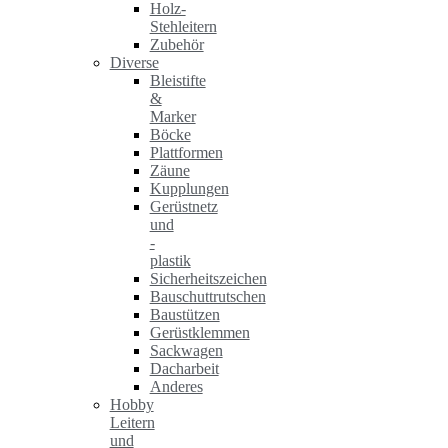
Holz-
Stehleitern
Zubehör
Diverse
Bleistifte
&
Marker
Böcke
Plattformen
Zäune
Kupplungen
Gerüstnetz
und
-
plastik
Sicherheitszeichen
Bauschuttrutschen
Baustützen
Gerüstklemmen
Sackwagen
Dacharbeit
Anderes
Hobby
Leitern
und