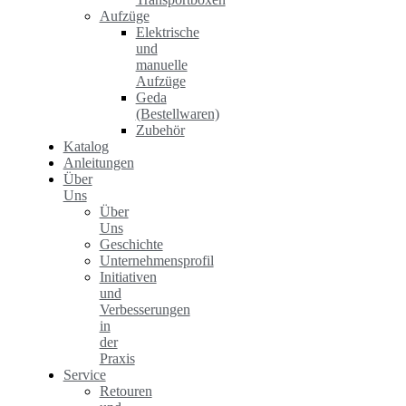
Aufzüge
Elektrische
und
manuelle
Aufzüge
Geda
(Bestellwaren)
Zubehör
Katalog
Anleitungen
Über
Uns
Über
Uns
Geschichte
Unternehmensprofil
Initiativen
und
Verbesserungen
in
der
Praxis
Service
Retouren