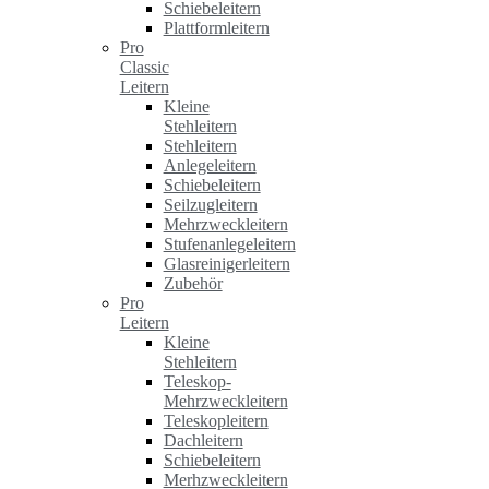
Schiebeleitern
Plattformleitern
Pro
Classic
Leitern
Kleine
Stehleitern
Stehleitern
Anlegeleitern
Schiebeleitern
Seilzugleitern
Mehrzweckleitern
Stufenanlegeleitern
Glasreinigerleitern
Zubehör
Pro
Leitern
Kleine
Stehleitern
Teleskop-
Mehrzweckleitern
Teleskopleitern
Dachleitern
Schiebeleitern
Merhzweckleitern