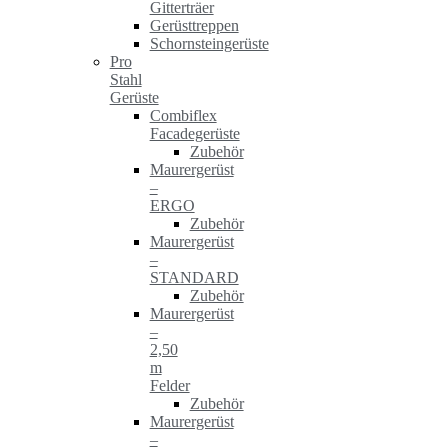
Gitterträer
Gerüsttreppen
Schornsteingerüste
Pro
Stahl
Gerüste
Combiflex
Facadegerüste
Zubehör
Maurergerüst
–
ERGO
Zubehör
Maurergerüst
–
STANDARD
Zubehör
Maurergerüst
–
2,50
m
Felder
Zubehör
Maurergerüst
–