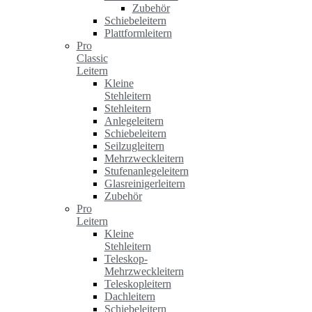
Zubehör
Schiebeleitern
Plattformleitern
Pro
Classic
Leitern
Kleine
Stehleitern
Stehleitern
Anlegeleitern
Schiebeleitern
Seilzugleitern
Mehrzweckleitern
Stufenanlegeleitern
Glasreinigerleitern
Zubehör
Pro
Leitern
Kleine
Stehleitern
Teleskop-
Mehrzweckleitern
Teleskopleitern
Dachleitern
Schiebeleitern