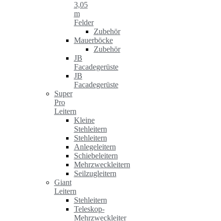
3,05
m
Felder
Zubehör
Mauerböcke
Zubehör
JB
Facadegerüste
JB
Facadegerüste
Super
Pro
Leitern
Kleine
Stehleitern
Stehleitern
Anlegeleitern
Schiebeleitern
Mehrzweckleitern
Seilzugleitern
Giant
Leitern
Stehleitern
Teleskop-
Mehrzweckleiter