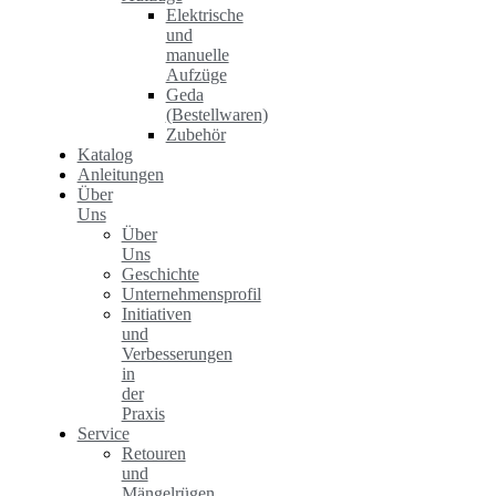
Elektrische
und
manuelle
Aufzüge
Geda
(Bestellwaren)
Zubehör
Katalog
Anleitungen
Über
Uns
Über
Uns
Geschichte
Unternehmensprofil
Initiativen
und
Verbesserungen
in
der
Praxis
Service
Retouren
und
Mängelrügen