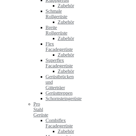
Klappgerüst
Zubehör
Schmale
Rollgerüste
Zubehör
Breite
Rollgerüste
Zubehör
Flex
Facadegerüste
Zubehör
Superflex
Facadegerüste
Zubehör
Gerüstbrücken
und
Gitterträer
Gerüsttreppen
Schornsteingerüste
Pro
Stahl
Gerüste
Combiflex
Facadegerüste
Zubehör