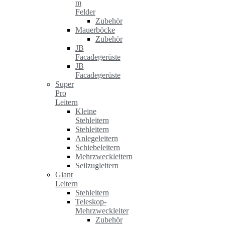
m
Felder
Zubehör
Mauerböcke
Zubehör
JB
Facadegerüste
JB
Facadegerüste
Super
Pro
Leitern
Kleine
Stehleitern
Stehleitern
Anlegeleitern
Schiebeleitern
Mehrzweckleitern
Seilzugleitern
Giant
Leitern
Stehleitern
Teleskop-
Mehrzweckleiter
Zubehör