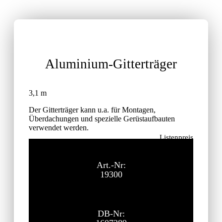
Aluminium-Gitterträger
3,1 m
Der Gitterträger kann u.a. für Montagen,
Überdachungen und spezielle Gerüstaufbauten
verwendet werden.
Listenpreis
419,50
€
ohne MwSt.
Art.-Nr:
19300
DB-Nr: