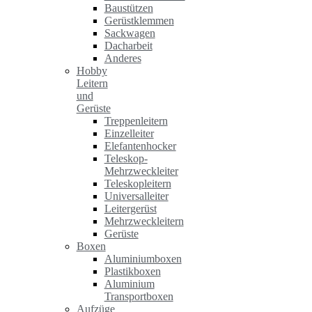
Baustützen
Gerüstklemmen
Sackwagen
Dacharbeit
Anderes
Hobby
Leitern
und
Gerüste
Treppenleitern
Einzelleiter
Elefantenhocker
Teleskop-
Mehrzweckleiter
Teleskopleitern
Universalleiter
Leitergerüst
Mehrzweckleitern
Gerüste
Boxen
Aluminiumboxen
Plastikboxen
Aluminium
Transportboxen
Aufzüge