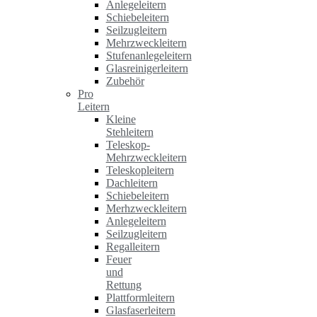
Anlegeleitern
Schiebeleitern
Seilzugleitern
Mehrzweckleitern
Stufenanlegeleitern
Glasreinigerleitern
Zubehör
Pro
Leitern
Kleine
Stehleitern
Teleskop-
Mehrzweckleitern
Teleskopleitern
Dachleitern
Schiebeleitern
Merhzweckleitern
Anlegeleitern
Seilzugleitern
Regalleitern
Feuer
und
Rettung
Plattformleitern
Glasfaserleitern