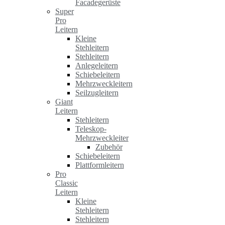
Facadegerüste
Super
Pro
Leitern
Kleine
Stehleitern
Stehleitern
Anlegeleitern
Schiebeleitern
Mehrzweckleitern
Seilzugleitern
Giant
Leitern
Stehleitern
Teleskop-
Mehrzweckleiter
Zubehör
Schiebeleitern
Plattformleitern
Pro
Classic
Leitern
Kleine
Stehleitern
Stehleitern