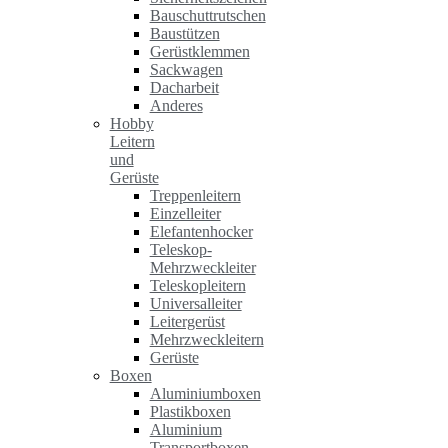
Bauschuttrutschen
Baustützen
Gerüstklemmen
Sackwagen
Dacharbeit
Anderes
Hobby
Leitern
und
Gerüste
Treppenleitern
Einzelleiter
Elefantenhocker
Teleskop-
Mehrzweckleiter
Teleskopleitern
Universalleiter
Leitergerüst
Mehrzweckleitern
Gerüste
Boxen
Aluminiumboxen
Plastikboxen
Aluminium
Transportboxen