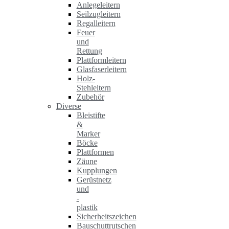
Anlegeleitern
Seilzugleitern
Regalleitern
Feuer
und
Rettung
Plattformleitern
Glasfaserleitern
Holz-
Stehleitern
Zubehör
Diverse
Bleistifte
&
Marker
Böcke
Plattformen
Zäune
Kupplungen
Gerüstnetz
und
-
plastik
Sicherheitszeichen
Bauschuttrutschen