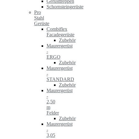
Gerüsttreppen
Schornsteingerüste
Pro
Stahl
Gerüste
Combiflex
Facadegerüste
Zubehör
Maurergerüst
-
ERGO
Zubehör
Maurergerüst
-
STANDARD
Zubehör
Maurergerüst
-
2,50
m
Felder
Zubehör
Maurergerüst
-
3,05