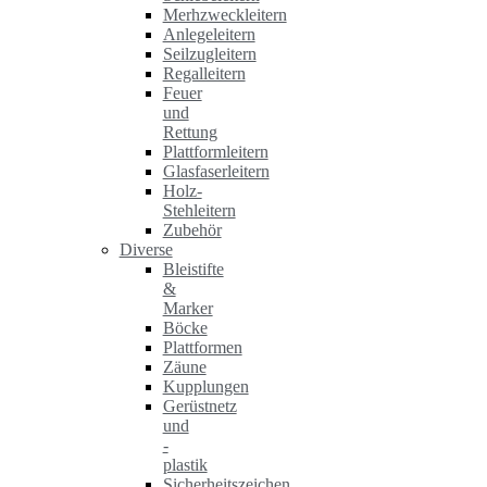
Merhzweckleitern
Anlegeleitern
Seilzugleitern
Regalleitern
Feuer
und
Rettung
Plattformleitern
Glasfaserleitern
Holz-
Stehleitern
Zubehör
Diverse
Bleistifte
&
Marker
Böcke
Plattformen
Zäune
Kupplungen
Gerüstnetz
und
-
plastik
Sicherheitszeichen