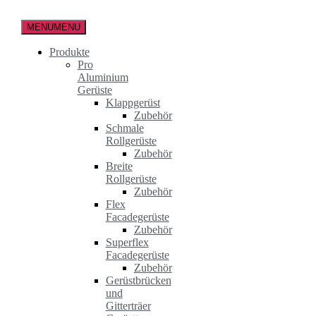
Zum
Inhalt
MENU
MENU
springen
Produkte
Pro
Aluminium
Gerüste
Klappgerüst
Zubehör
Schmale
Rollgerüste
Zubehör
Breite
Rollgerüste
Zubehör
Flex
Facadegerüste
Zubehör
Superflex
Facadegerüste
Zubehör
Gerüstbrücken
und
Gitterträer