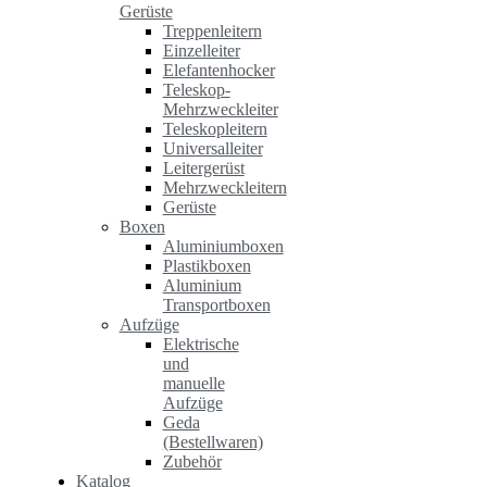
Gerüste
Treppenleitern
Einzelleiter
Elefantenhocker
Teleskop-
Mehrzweckleiter
Teleskopleitern
Universalleiter
Leitergerüst
Mehrzweckleitern
Gerüste
Boxen
Aluminiumboxen
Plastikboxen
Aluminium
Transportboxen
Aufzüge
Elektrische
und
manuelle
Aufzüge
Geda
(Bestellwaren)
Zubehör
Katalog