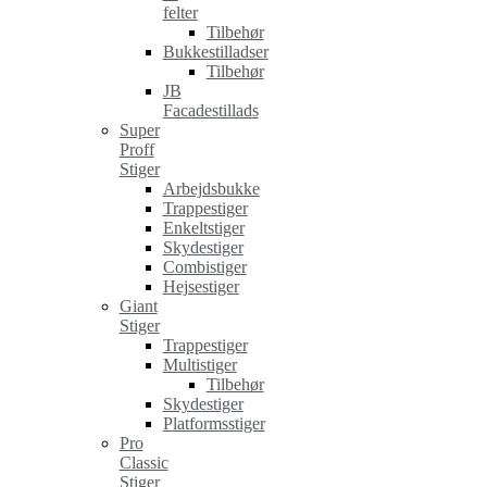
felter
Tilbehør
Bukkestilladser
Tilbehør
JB
Facadestillads
Super
Proff
Stiger
Arbejdsbukke
Trappestiger
Enkeltstiger
Skydestiger
Combistiger
Hejsestiger
Giant
Stiger
Trappestiger
Multistiger
Tilbehør
Skydestiger
Platformsstiger
Pro
Classic
Stiger