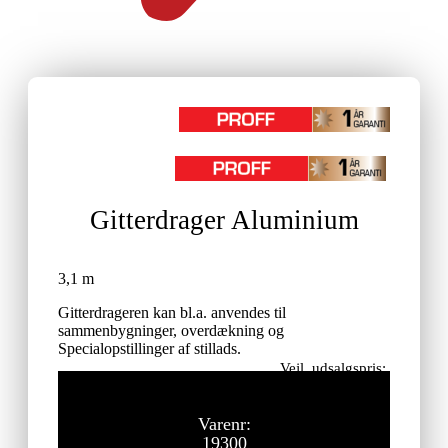
Gitterdrager Aluminium
3,1 m
Gitterdrageren kan bl.a. anvendes til
sammenbygninger, overdækning og
Specialopstillinger af stillads.
Vejl. udsalgspris:
3.125,00
kr.
ekskl. moms
Varenr:
19300