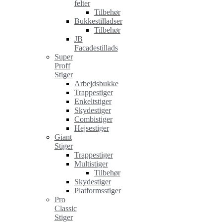
felter
Tilbehør
Bukkestilladser
Tilbehør
JB
Facadestillads
Super
Proff
Stiger
Arbejdsbukke
Trappestiger
Enkeltstiger
Skydestiger
Combistiger
Hejsestiger
Giant
Stiger
Trappestiger
Multistiger
Tilbehør
Skydestiger
Platformsstiger
Pro
Classic
Stiger