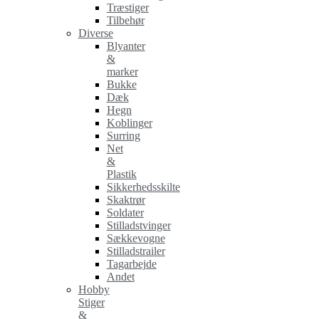
Træstiger
Tilbehør
Diverse
Blyanter
&
marker
Bukke
Dæk
Hegn
Koblinger
Surring
Net
&
Plastik
Sikkerhedsskilte
Skaktrør
Soldater
Stilladstvinger
Sækkevogne
Stilladstrailer
Tagarbejde
Andet
Hobby
Stiger
&