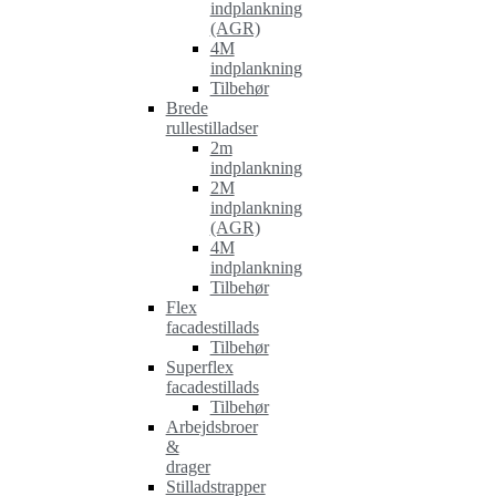
indplankning
(AGR)
4M
indplankning
Tilbehør
Brede
rullestilladser
2m
indplankning
2M
indplankning
(AGR)
4M
indplankning
Tilbehør
Flex
facadestillads
Tilbehør
Superflex
facadestillads
Tilbehør
Arbejdsbroer
&
drager
Stilladstrapper