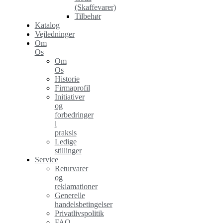
(Skaffevarer)
Tilbehør
Katalog
Vejledninger
Om
Os
Om
Os
Historie
Firmaprofil
Initiativer
og
forbedringer
i
praksis
Ledige
stillinger
Service
Returvarer
og
reklamationer
Generelle
handelsbetingelser
Privatlivspolitik
FAQ