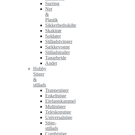
Surring
Net
&
Plastik
Sikkerhedsskilte
Skaktrør
Soldater
Stilladstvinger
Sækkevogne
Stilladstrailer
Tagarbejde
Andet
Hobby
Stiger
&
stillads
Trappestiger
Enkeltstige
Elefantskammel
Multistiger
Teleskopstige
Universalstige
Stige-
stillads
Combistige