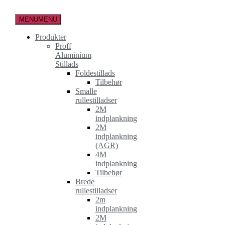
Spring
til
MENU
MENU
indholdet
Produkter
Proff
Aluminium
Stillads
Foldestillads
Tilbehør
Smalle
rullestilladser
2M
indplankning
2M
indplankning
(AGR)
4M
indplankning
Tilbehør
Brede
rullestilladser
2m
indplankning
2M