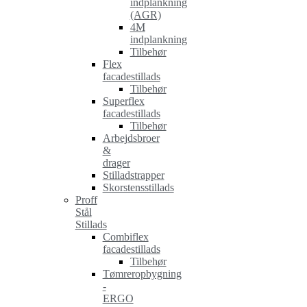
indplankning
(AGR)
4M
indplankning
Tilbehør
Flex
facadestillads
Tilbehør
Superflex
facadestillads
Tilbehør
Arbejdsbroer
&
drager
Stilladstrapper
Skorstensstillads
Proff
Stål
Stillads
Combiflex
facadestillads
Tilbehør
Tømreropbygning
-
ERGO