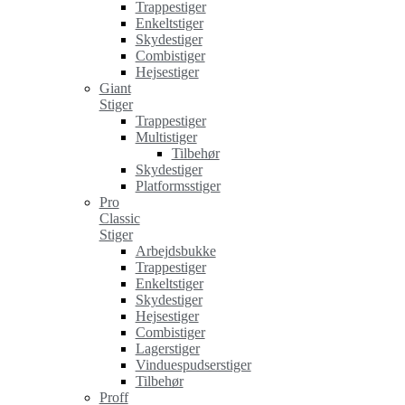
Trappestiger
Enkeltstiger
Skydestiger
Combistiger
Hejsestiger
Giant
Stiger
Trappestiger
Multistiger
Tilbehør
Skydestiger
Platformsstiger
Pro
Classic
Stiger
Arbejdsbukke
Trappestiger
Enkeltstiger
Skydestiger
Hejsestiger
Combistiger
Lagerstiger
Vinduespudserstiger
Tilbehør
Proff