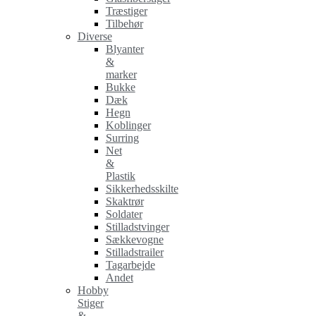
Træstiger
Tilbehør
Diverse
Blyanter
&
marker
Bukke
Dæk
Hegn
Koblinger
Surring
Net
&
Plastik
Sikkerhedsskilte
Skaktrør
Soldater
Stilladstvinger
Sækkevogne
Stilladstrailer
Tagarbejde
Andet
Hobby
Stiger
&