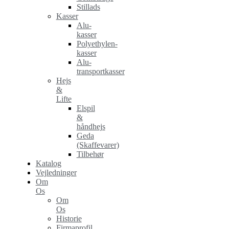
Stillads
Kasser
Alu-
kasser
Polyethylen-
kasser
Alu-
transportkasser
Hejs
&
Lifte
Elspil
&
håndhejs
Geda
(Skaffevarer)
Tilbehør
Katalog
Vejledninger
Om
Os
Om
Os
Historie
Firmaprofil