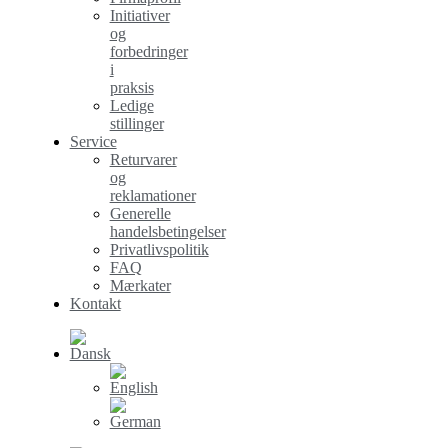
Initiativer
og
forbedringer
i
praksis
Ledige
stillinger
Service
Returvarer
og
reklamationer
Generelle
handelsbetingelser
Privatlivspolitik
FAQ
Mærkater
Kontakt