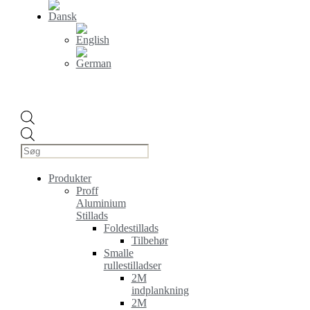
Products
search
Produkter
Proff
Aluminium
Stillads
Foldestillads
Tilbehør
Smalle
rullestilladser
2M
indplankning
2M