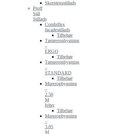
Skorstensstillads
Proff
Stål
Stillads
Combiflex
facadestillads
Tilbehør
Tømreropbygning
–
ERGO
Tilbehør
Tømreropbygning
–
STANDARD
Tilbehør
Mureropbygning
–
2.50
M
felter
Tilbehør
Mureropbygning
–
3.05
M