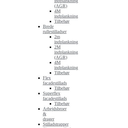
indplankning
(AGR)
4M
indplankning
Tilbehør
Brede
rullestilladser
2m
indplankning
2M
indplankning
(AGR)
4M
indplankning
Tilbehør
Flex
facadestillads
Tilbehør
Superflex
facadestillads
Tilbehør
Arbejdsbroer
&
drager
Stilladstrapper