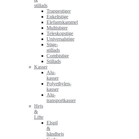
stillads
Trappestiger
Enkeltstige
Elefantskammel
Multistiger
Teleskopstige
Universalstige
Stige-
stillads
Combistige
Stillads
Kasser
Alu-
kasser
Polyethylen-
kasser
Alu-
transportkasser
Hejs
&
Lifte
Elspil
&
håndhejs