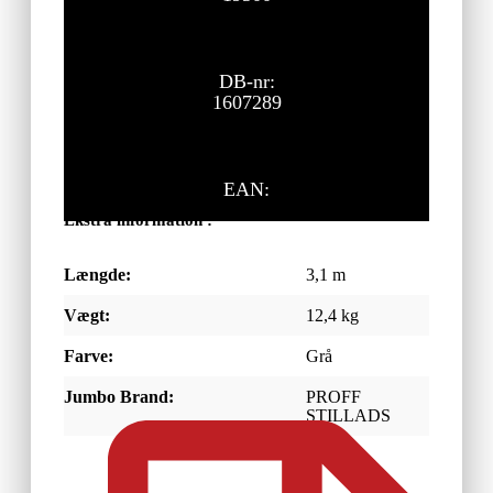
DB-nr:
1607289
EAN:
Ekstra information :
Længde:
3,1 m
Vægt:
12,4 kg
Farve:
Grå
Jumbo Brand:
PROFF
STILLADS