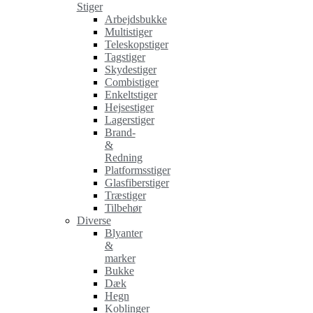
Stiger
Arbejdsbukke
Multistiger
Teleskopstiger
Tagstiger
Skydestiger
Combistiger
Enkeltstiger
Hejsestiger
Lagerstiger
Brand-
&
Redning
Platformsstiger
Glasfiberstiger
Træstiger
Tilbehør
Diverse
Blyanter
&
marker
Bukke
Dæk
Hegn
Koblinger