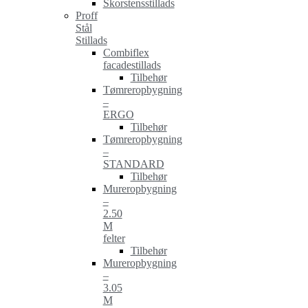
Skorstensstillads
Proff
Stål
Stillads
Combiflex
facadestillads
Tilbehør
Tømreropbygning
–
ERGO
Tilbehør
Tømreropbygning
–
STANDARD
Tilbehør
Mureropbygning
–
2.50
M
felter
Tilbehør
Mureropbygning
–
3.05
M