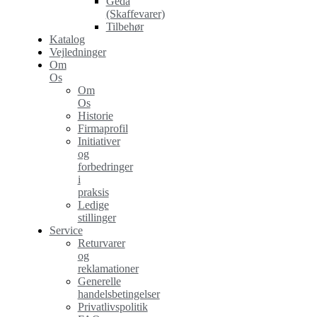
Geda
(Skaffevarer)
Tilbehør
Katalog
Vejledninger
Om
Os
Om
Os
Historie
Firmaprofil
Initiativer
og
forbedringer
i
praksis
Ledige
stillinger
Service
Returvarer
og
reklamationer
Generelle
handelsbetingelser
Privatlivspolitik