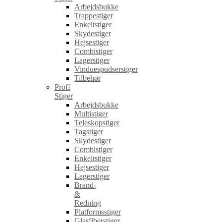
Arbejdsbukke
Trappestiger
Enkeltstiger
Skydestiger
Hejsestiger
Combistiger
Lagerstiger
Vinduespudserstiger
Tilbehør
Proff
Stiger
Arbejdsbukke
Multistiger
Teleskopstiger
Tagstiger
Skydestiger
Combistiger
Enkeltstiger
Hejsestiger
Lagerstiger
Brand-
&
Redning
Platformsstiger
Glasfiberstiger