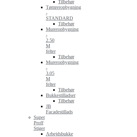
Tilbehør
Tømreropbygning
-
STANDARD
Tilbehør
Mureropbygning
-
2.50
M
felter
Tilbehør
Mureropbygning
-
3.05
M
felter
Tilbehør
Bukkestilladser
Tilbehør
JB
Facadestillads
Super
Proff
Stiger
Arbejdsbukke