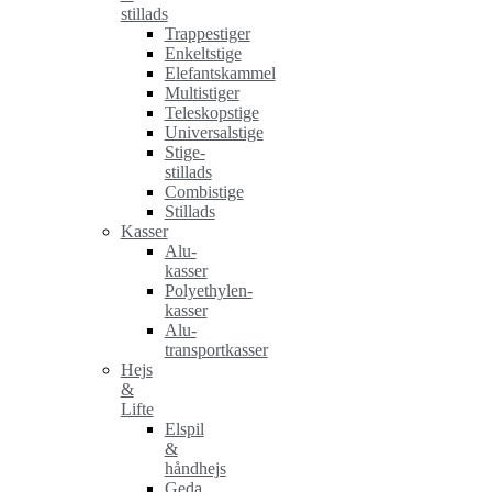
stillads
Trappestiger
Enkeltstige
Elefantskammel
Multistiger
Teleskopstige
Universalstige
Stige-
stillads
Combistige
Stillads
Kasser
Alu-
kasser
Polyethylen-
kasser
Alu-
transportkasser
Hejs
&
Lifte
Elspil
&
håndhejs
Geda