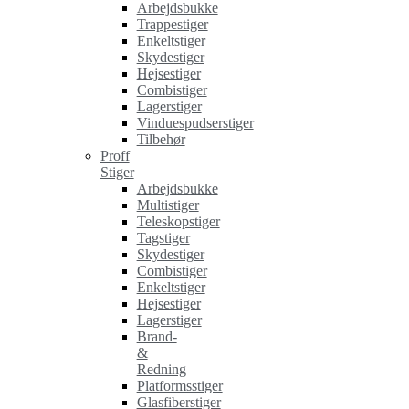
Arbejdsbukke
Trappestiger
Enkeltstiger
Skydestiger
Hejsestiger
Combistiger
Lagerstiger
Vinduespudserstiger
Tilbehør
Proff
Stiger
Arbejdsbukke
Multistiger
Teleskopstiger
Tagstiger
Skydestiger
Combistiger
Enkeltstiger
Hejsestiger
Lagerstiger
Brand-
&
Redning
Platformsstiger
Glasfiberstiger