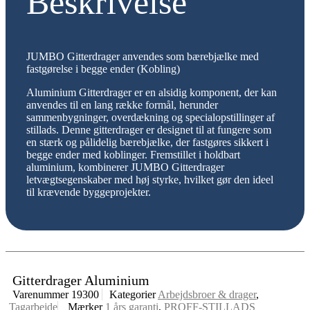
Beskrivelse
JUMBO Gitterdrager anvendes som bærebjælke med
fastgørelse i begge ender (Kobling)
Aluminium Gitterdrager er en alsidig komponent, der kan
anvendes til en lang række formål, herunder
sammenbygninger, overdækning og specialopstillinger af
stillads. Denne gitterdrager er designet til at fungere som
en stærk og pålidelig bærebjælke, der fastgøres sikkert i
begge ender med koblinger. Fremstillet i holdbart
aluminium, kombinerer JUMBO Gitterdrager
letvægtsegenskaber med høj styrke, hvilket gør den ideel
til krævende byggeprojekter.
Gitterdrager Aluminium
Varenummer
19300
Kategorier
Arbejdsbroer & drager
,
Tagarbejde
Mærker
1 års garanti
,
PROFF-STILLADS