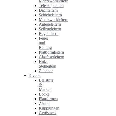
Mehrzweckleitern
Teleskopleitern
Dachleitern
Schiebeleitern
Merhzweckleitern
Anlegeleitern
Seilzugleitern
Regalleitern
Feuer
und
Rettung
Plattformleitern
Glasfaserleitern
Holz-
Stehleitern
Zubehör
Diverse
Bleistifte
&
Marker
Böcke
Plattformen
Zäune
Kupplungen
Gerüstnetz