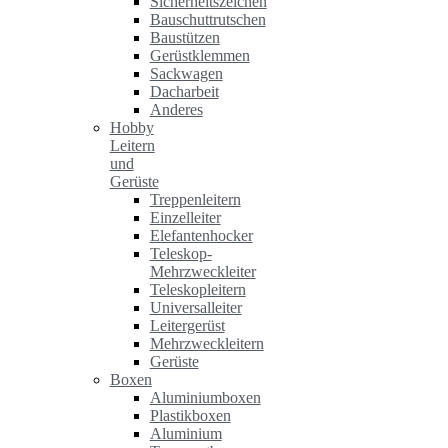
Sicherheitszeichen
Bauschuttrutschen
Baustützen
Gerüstklemmen
Sackwagen
Dacharbeit
Anderes
Hobby
Leitern
und
Gerüste
Treppenleitern
Einzelleiter
Elefantenhocker
Teleskop-
Mehrzweckleiter
Teleskopleitern
Universalleiter
Leitergerüst
Mehrzweckleitern
Gerüste
Boxen
Aluminiumboxen
Plastikboxen
Aluminium