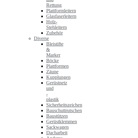
Rettung
Plattformleitern
Glasfaserleitern
Holz-
Stehleitern
Zubehör
Diverse
Bleistifte
&
Marker
Böcke
Plattformen
Zäune
Kupplungen
Gerüstnetz
und
-
plastik
Sicherheitszeichen
Bauschuttrutschen
Baustützen
Gerüstklemmen
Sackwagen
Dacharbeit