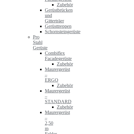
Zubehör
Gerüstbrücken
und
Gitterträer
Gerüsttreppen
Schornsteingerüste
Pro
Stahl
Gerüste
Combiflex
Facadegerüste
Zubehör
Maurergerüst
–
ERGO
Zubehör
Maurergerüst
–
STANDARD
Zubehör
Maurergerüst
–
2,50
m
Felder