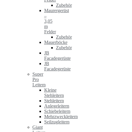
Zubehör
Maurergerüst
–
3,05
m
Felder
Zubehör
Mauerböcke
Zubehör
JB
Facadegerüste
JB
Facadegerüste
Super
Pro
Leitern
Kleine
Stehleitern
Stehleitern
Anlegeleitern
Schiebeleitern
Mehrzweckleitern
Seilzugleitern
Giant