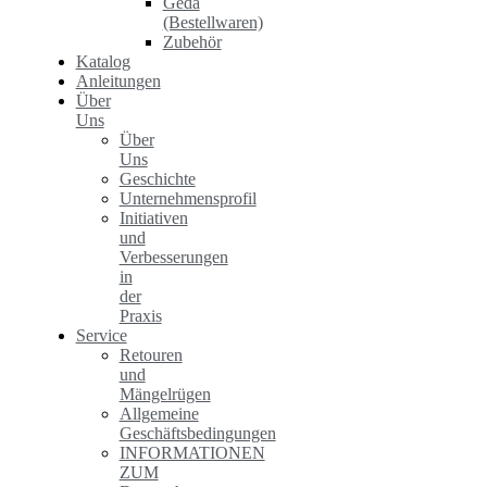
Geda
(Bestellwaren)
Zubehör
Katalog
Anleitungen
Über
Uns
Über
Uns
Geschichte
Unternehmensprofil
Initiativen
und
Verbesserungen
in
der
Praxis
Service
Retouren
und
Mängelrügen
Allgemeine
Geschäftsbedingungen
INFORMATIONEN
ZUM