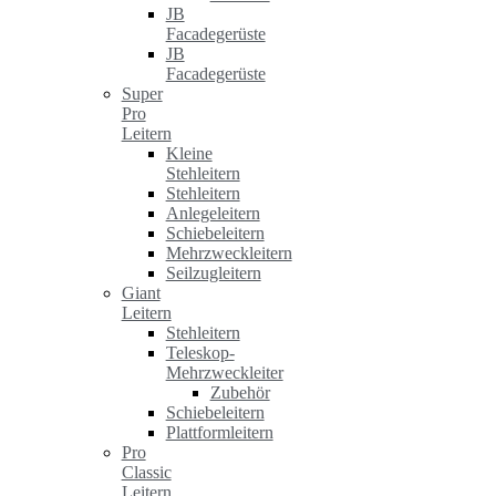
JB
Facadegerüste
JB
Facadegerüste
Super
Pro
Leitern
Kleine
Stehleitern
Stehleitern
Anlegeleitern
Schiebeleitern
Mehrzweckleitern
Seilzugleitern
Giant
Leitern
Stehleitern
Teleskop-
Mehrzweckleiter
Zubehör
Schiebeleitern
Plattformleitern
Pro
Classic
Leitern