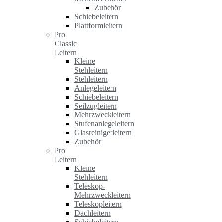
Zubehör
Schiebeleitern
Plattformleitern
Pro
Classic
Leitern
Kleine
Stehleitern
Stehleitern
Anlegeleitern
Schiebeleitern
Seilzugleitern
Mehrzweckleitern
Stufenanlegeleitern
Glasreinigerleitern
Zubehör
Pro
Leitern
Kleine
Stehleitern
Teleskop-
Mehrzweckleitern
Teleskopleitern
Dachleitern
Schiebeleitern