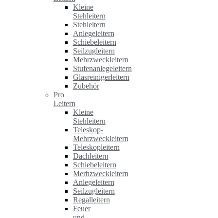
Kleine
Stehleitern
Stehleitern
Anlegeleitern
Schiebeleitern
Seilzugleitern
Mehrzweckleitern
Stufenanlegeleitern
Glasreinigerleitern
Zubehör
Pro
Leitern
Kleine
Stehleitern
Teleskop-
Mehrzweckleitern
Teleskopleitern
Dachleitern
Schiebeleitern
Merhzweckleitern
Anlegeleitern
Seilzugleitern
Regalleitern
Feuer
und