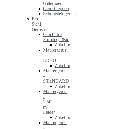
Gitterträer
Gerüsttreppen
Schornsteingerüste
Pro
Stahl
Gerüste
Combiflex
Facadegerüste
Zubehör
Maurergerüst
-
ERGO
Zubehör
Maurergerüst
-
STANDARD
Zubehör
Maurergerüst
-
2,50
m
Felder
Zubehör
Maurergerüst
-