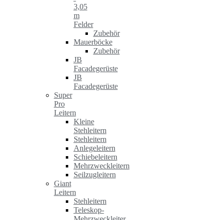
3,05
m
Felder
Zubehör
Mauerböcke
Zubehör
JB
Facadegerüste
JB
Facadegerüste
Super
Pro
Leitern
Kleine
Stehleitern
Stehleitern
Anlegeleitern
Schiebeleitern
Mehrzweckleitern
Seilzugleitern
Giant
Leitern
Stehleitern
Teleskop-
Mehrzweckleiter