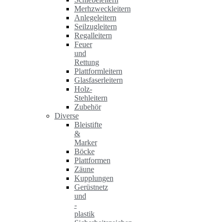
Merhzweckleitern
Anlegeleitern
Seilzugleitern
Regalleitern
Feuer
und
Rettung
Plattformleitern
Glasfaserleitern
Holz-
Stehleitern
Zubehör
Diverse
Bleistifte
&
Marker
Böcke
Plattformen
Zäune
Kupplungen
Gerüstnetz
und
-
plastik