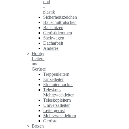
und
-
plastik
Sicherheitszeichen
Bauschuttrutschen
Baustützen
Gerüstklemmen
Sackwagen
Dacharbeit
Anderes
Hobby
Leitern
und
Gerüste
Treppenleitern
Einzelleiter
Elefantenhocker
Teleskop-
Mehrzweckleiter
Teleskopleitern
Universalleiter
Leitergerüst
Mehrzweckleitern
Gerüste
Boxen