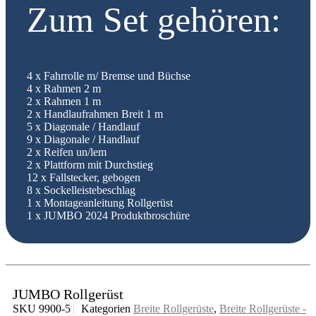
Zum Set gehören:
4 x Fahrrolle m/ Bremse und Büchse
4 x Rahmen 2 m
2 x Rahmen 1 m
2 x Handlaufrahmen Breit 1 m
5 x Diagonale / Handlauf
9 x Diagonale / Handlauf
2 x Reifen un/lem
2 x Plattform mit Durchstieg
12 x Fallstecker, gebogen
8 x Sockelleistebeschlag
1 x Montageanleitung Rollgerüst
1 x JUMBO 2024 Produktbroschüre
JUMBO Rollgerüst
SKU
9900-5
Kategorien
Breite Rollgerüste
,
Breite Rollgerüste -