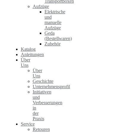
Transportboxen
Aufzüge
Elektrische
und
manuelle
Aufzüge
Geda
(Bestellwaren)
Zubehör
Katalog
Anleitungen
Über
Uns
Über
Uns
Geschichte
Unternehmensprofil
Initiativen
und
Verbesserungen
in
der
Praxis
Service
Retouren