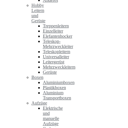
Anderes
Hobby
Leitern
und
Gerüste
Treppenleitern
Einzelleiter
Elefantenhocker
Teleskop-
Mehrzweckleiter
Teleskopleitern
Universalleiter
Leitergerüst
Mehrzweckleitern
Gerüste
Boxen
Aluminiumboxen
Plastikboxen
Aluminium
Transportboxen
Aufzüge
Elektrische
und
manuelle
Aufzüge