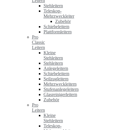
Leitern
Stehleitern
Teleskop-
Mehrzweckleiter
Zubehör
Schiebeleitern
Plattformleitern
Pro
Classic
Leitern
Kleine
Stehleitern
Stehleitern
Anlegeleitern
Schiebeleitern
Seilzugleitern
Mehrzweckleitern
Stufenanlegeleitern
Glasreinigerleitern
Zubehör
Pro
Leitern
Kleine
Stehleitern
Teleskop-