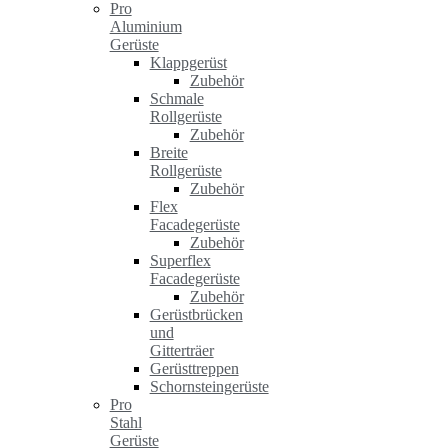
Pro
Aluminium
Gerüste
Klappgerüst
Zubehör
Schmale
Rollgerüste
Zubehör
Breite
Rollgerüste
Zubehör
Flex
Facadegerüste
Zubehör
Superflex
Facadegerüste
Zubehör
Gerüstbrücken
und
Gitterträer
Gerüsttreppen
Schornsteingerüste
Pro
Stahl
Gerüste