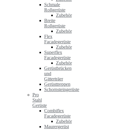
Schmale
Rollgerüste
Zubehör
Breite
Rollgerüste
Zubehör
Flex
Facadegerüste
Zubehör
Superflex
Facadegerüste
Zubehör
Gerüstbrücken
und
Gitterträer
Gerüsttreppen
Schornsteingerüste
Pro
Stahl
Gerüste
Combiflex
Facadegerüste
Zubehör
Maurergerüst
–