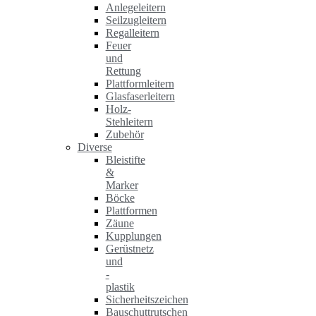
Anlegeleitern
Seilzugleitern
Regalleitern
Feuer
und
Rettung
Plattformleitern
Glasfaserleitern
Holz-
Stehleitern
Zubehör
Diverse
Bleistifte
&
Marker
Böcke
Plattformen
Zäune
Kupplungen
Gerüstnetz
und
-
plastik
Sicherheitszeichen
Bauschuttrutschen