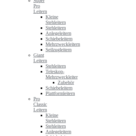
Super
Pro
Leitern
Kleine
Stehleitern
Stehleitern
Anlegeleitern
Schiebeleitern
Mehrzweckleitern
Seilzugleitern
Giant
Leitern
Stehleitern
Teleskop-
Mehrzweckleiter
Zubehör
Schiebeleitern
Plattformleitern
Pro
Classic
Leitern
Kleine
Stehleitern
Stehleitern
Anlegeleitern