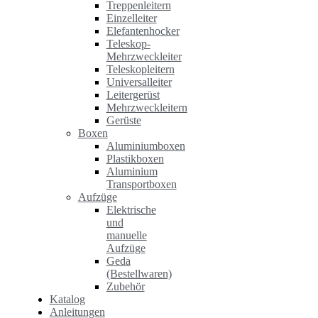
Treppenleitern
Einzelleiter
Elefantenhocker
Teleskop-
Mehrzweckleiter
Teleskopleitern
Universalleiter
Leitergerüst
Mehrzweckleitern
Gerüste
Boxen
Aluminiumboxen
Plastikboxen
Aluminium
Transportboxen
Aufzüge
Elektrische
und
manuelle
Aufzüge
Geda
(Bestellwaren)
Zubehör
Katalog
Anleitungen