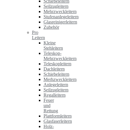
Schiebeleitern
Seilzugleitern
Mehrzweckleitern
Stufenanlegeleitern
Glasreinigerleitern
Zubehör
Pro
Leitern
Kleine
Stehleitern
Teleskop-
Mehrzweckleitern
Teleskopleitern
Dachleitern
Schiebeleitern
Merhzweckleitern
Anlegeleitern
Seilzugleitern
Regalleitern
Feuer
und
Rettung
Plattformleitern
Glasfaserleitern
Holz-