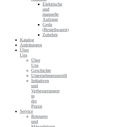
Elektrische
und
manuelle
Aufzüge
Geda
(Bestellwaren)
Zubehör
Katalog
Anleitungen
Über
Uns
Über
Uns
Geschichte
Unternehmensprofil
Initiativen
und
Verbesserungen
in
der
Praxis
Service
Retouren
und
Mängelrügen