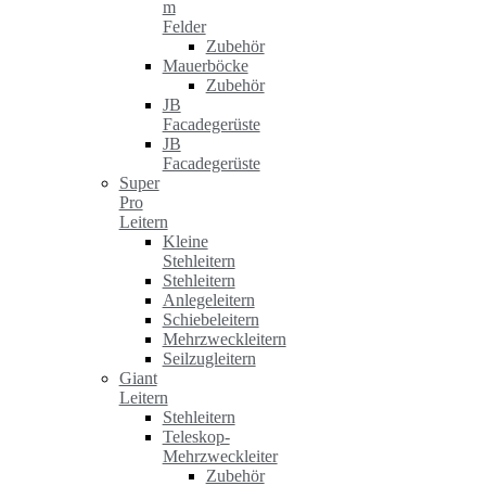
m
Felder
Zubehör
Mauerböcke
Zubehör
JB
Facadegerüste
JB
Facadegerüste
Super
Pro
Leitern
Kleine
Stehleitern
Stehleitern
Anlegeleitern
Schiebeleitern
Mehrzweckleitern
Seilzugleitern
Giant
Leitern
Stehleitern
Teleskop-
Mehrzweckleiter
Zubehör