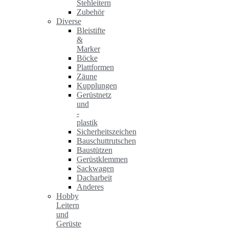
Stehleitern
Zubehör
Diverse
Bleistifte
&
Marker
Böcke
Plattformen
Zäune
Kupplungen
Gerüstnetz
und
-
plastik
Sicherheitszeichen
Bauschuttrutschen
Baustützen
Gerüstklemmen
Sackwagen
Dacharbeit
Anderes
Hobby
Leitern
und
Gerüste