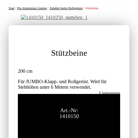
Start
/
Pro Aluminium Gerüste
/
Zubehör breite Rollgerüste
/ Stützbeine
Stützbeine
200 cm
Für JUMBO-Klapp- und Rollgerüst. Wird für
Stehhöhen unter 6 Metern verwendet.
Listenpreis
147,00
€
ohne MwSt.
Art.-Nr:
1410150