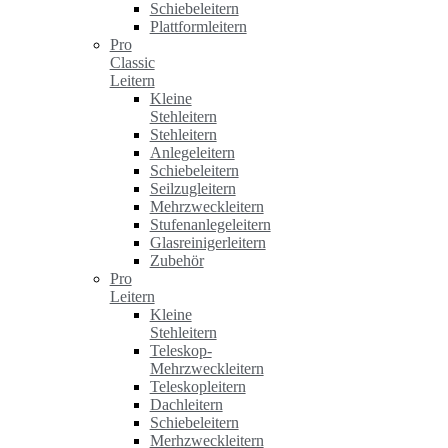
Schiebeleitern
Plattformleitern
Pro
Classic
Leitern
Kleine
Stehleitern
Stehleitern
Anlegeleitern
Schiebeleitern
Seilzugleitern
Mehrzweckleitern
Stufenanlegeleitern
Glasreinigerleitern
Zubehör
Pro
Leitern
Kleine
Stehleitern
Teleskop-
Mehrzweckleitern
Teleskopleitern
Dachleitern
Schiebeleitern
Merhzweckleitern