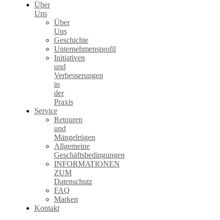
Über
Uns
Über
Uns
Geschichte
Unternehmensprofil
Initiativen
und
Verbesserungen
in
der
Praxis
Service
Retouren
und
Mängelrügen
Allgemeine
Geschäftsbedingungen
INFORMATIONEN
ZUM
Datenschutz
FAQ
Marken
Kontakt