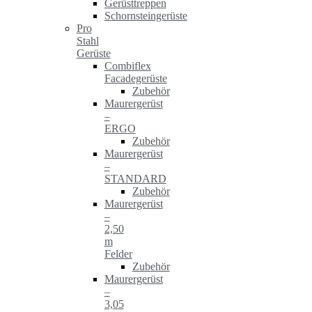
Gerüsttreppen
Schornsteingerüste
Pro
Stahl
Gerüste
Combiflex
Facadegerüste
Zubehör
Maurergerüst
–
ERGO
Zubehör
Maurergerüst
–
STANDARD
Zubehör
Maurergerüst
–
2,50
m
Felder
Zubehör
Maurergerüst
–
3,05