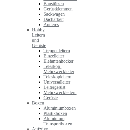
Baustützen
Gerüstklemmen
Sackwagen
Dacharbeit
Anderes
Hobby
Leitern
und
Gerüste
Treppenleitern
Einzelleiter
Elefantenhocker
Teleskop-
Mehrzweckleiter
Teleskopleitern
Universalleiter
Leitergerüst
Mehrzweckleitern
Gerüste
Boxen
Aluminiumboxen
Plastikboxen
Aluminium
Transportboxen
Aufzüge