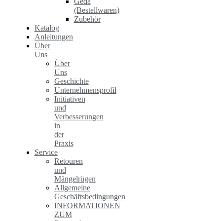
Geda
(Bestellwaren)
Zubehör
Katalog
Anleitungen
Über
Uns
Über
Uns
Geschichte
Unternehmensprofil
Initiativen
und
Verbesserungen
in
der
Praxis
Service
Retouren
und
Mängelrügen
Allgemeine
Geschäftsbedingungen
INFORMATIONEN
ZUM