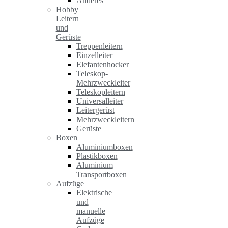
Anderes
Hobby
Leitern
und
Gerüste
Treppenleitern
Einzelleiter
Elefantenhocker
Teleskop-
Mehrzweckleiter
Teleskopleitern
Universalleiter
Leitergerüst
Mehrzweckleitern
Gerüste
Boxen
Aluminiumboxen
Plastikboxen
Aluminium
Transportboxen
Aufzüge
Elektrische
und
manuelle
Aufzüge