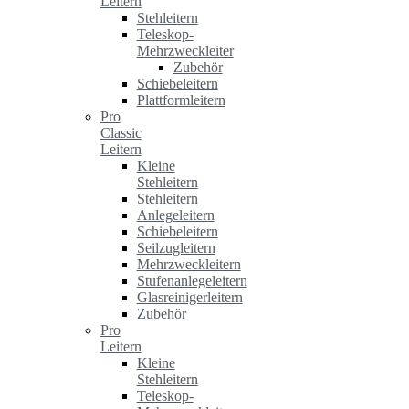
Leitern
Stehleitern
Teleskop-
Mehrzweckleiter
Zubehör
Schiebeleitern
Plattformleitern
Pro
Classic
Leitern
Kleine
Stehleitern
Stehleitern
Anlegeleitern
Schiebeleitern
Seilzugleitern
Mehrzweckleitern
Stufenanlegeleitern
Glasreinigerleitern
Zubehör
Pro
Leitern
Kleine
Stehleitern
Teleskop-