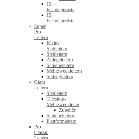
JB
Facadegerüste
JB
Facadegerüste
Super
Pro
Leitern
Kleine
Stehleitern
Stehleitern
Anlegeleitern
Schiebeleitern
Mehrzweckleitern
Seilzugleitern
Giant
Leitern
Stehleitern
Teleskop-
Mehrzweckleiter
Zubehör
Schiebeleitern
Plattformleitern
Pro
Classic
Leitern