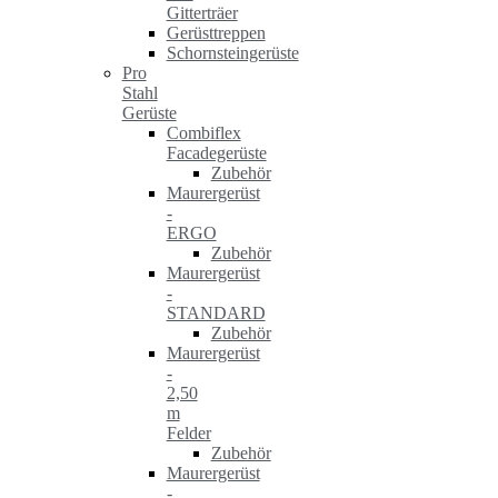
Gitterträer
Gerüsttreppen
Schornsteingerüste
Pro
Stahl
Gerüste
Combiflex
Facadegerüste
Zubehör
Maurergerüst
-
ERGO
Zubehör
Maurergerüst
-
STANDARD
Zubehör
Maurergerüst
-
2,50
m
Felder
Zubehör
Maurergerüst
-