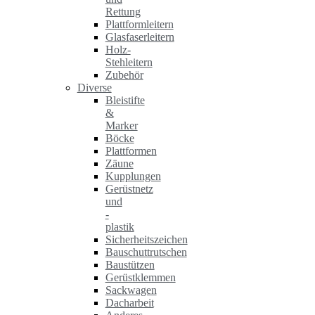
Rettung
Plattformleitern
Glasfaserleitern
Holz-
Stehleitern
Zubehör
Diverse
Bleistifte
&
Marker
Böcke
Plattformen
Zäune
Kupplungen
Gerüstnetz
und
-
plastik
Sicherheitszeichen
Bauschuttrutschen
Baustützen
Gerüstklemmen
Sackwagen
Dacharbeit