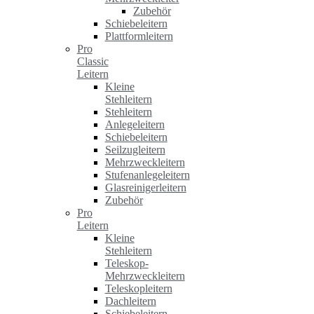
Zubehör
Schiebeleitern
Plattformleitern
Pro
Classic
Leitern
Kleine
Stehleitern
Stehleitern
Anlegeleitern
Schiebeleitern
Seilzugleitern
Mehrzweckleitern
Stufenanlegeleitern
Glasreinigerleitern
Zubehör
Pro
Leitern
Kleine
Stehleitern
Teleskop-
Mehrzweckleitern
Teleskopleitern
Dachleitern
Schiebeleitern