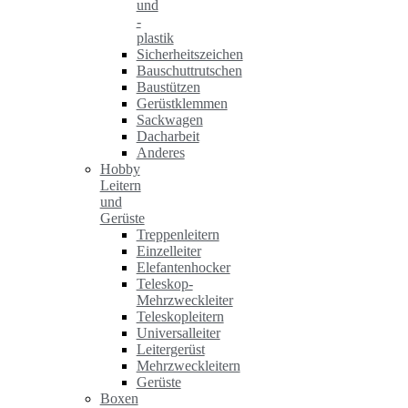
und
-
plastik
Sicherheitszeichen
Bauschuttrutschen
Baustützen
Gerüstklemmen
Sackwagen
Dacharbeit
Anderes
Hobby
Leitern
und
Gerüste
Treppenleitern
Einzelleiter
Elefantenhocker
Teleskop-
Mehrzweckleiter
Teleskopleitern
Universalleiter
Leitergerüst
Mehrzweckleitern
Gerüste
Boxen