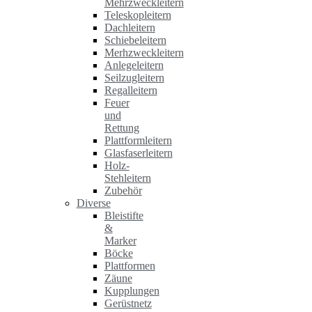
Mehrzweckleitern
Teleskopleitern
Dachleitern
Schiebeleitern
Merhzweckleitern
Anlegeleitern
Seilzugleitern
Regalleitern
Feuer
und
Rettung
Plattformleitern
Glasfaserleitern
Holz-
Stehleitern
Zubehör
Diverse
Bleistifte
&
Marker
Böcke
Plattformen
Zäune
Kupplungen
Gerüstnetz