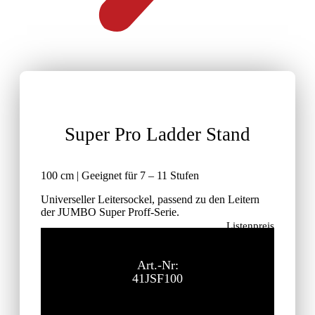
Super Pro Ladder Stand
100 cm | Geeignet für 7 – 11 Stufen
Universeller Leitersockel, passend zu den Leitern
der JUMBO Super Proff-Serie.
Listenpreis
106,70
€
ohne MwSt.
Art.-Nr:
41JSF100