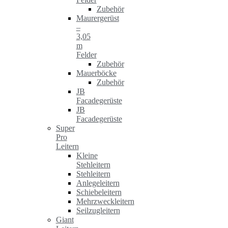
Zubehör
Maurergerüst
–
3,05
m
Felder
Zubehör
Mauerböcke
Zubehör
JB
Facadegerüste
JB
Facadegerüste
Super
Pro
Leitern
Kleine
Stehleitern
Stehleitern
Anlegeleitern
Schiebeleitern
Mehrzweckleitern
Seilzugleitern
Giant