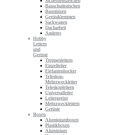
Sicherheitszeichen
Bauschuttrutschen
Baustützen
Gerüstklemmen
Sackwagen
Dacharbeit
Anderes
Hobby
Leitern
und
Gerüste
Treppenleitern
Einzelleiter
Elefantenhocker
Teleskop-
Mehrzweckleiter
Teleskopleitern
Universalleiter
Leitergerüst
Mehrzweckleitern
Gerüste
Boxen
Aluminiumboxen
Plastikboxen
Aluminium