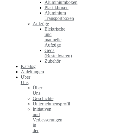
Aluminiumboxen
Plastikboxen
Aluminium
Transportboxen
Aufzüge
Elektrische
und
manuelle
Aufzüge
Geda
(Bestellwaren)
Zubehör
Katalog
Anleitungen
Über
Uns
Über
Uns
Geschichte
Unternehmensprofil
Initiativen
und
Verbesserungen
in
der