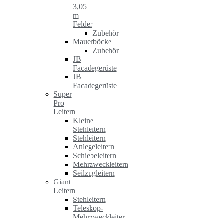
3,05
m
Felder
Zubehör
Mauerböcke
Zubehör
JB
Facadegerüste
JB
Facadegerüste
Super
Pro
Leitern
Kleine
Stehleitern
Stehleitern
Anlegeleitern
Schiebeleitern
Mehrzweckleitern
Seilzugleitern
Giant
Leitern
Stehleitern
Teleskop-
Mehrzweckleiter