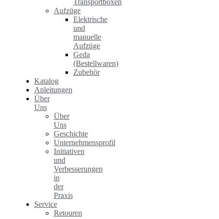
Transportboxen
Aufzüge
Elektrische
und
manuelle
Aufzüge
Geda
(Bestellwaren)
Zubehör
Katalog
Anleitungen
Über
Uns
Über
Uns
Geschichte
Unternehmensprofil
Initiativen
und
Verbesserungen
in
der
Praxis
Service
Retouren