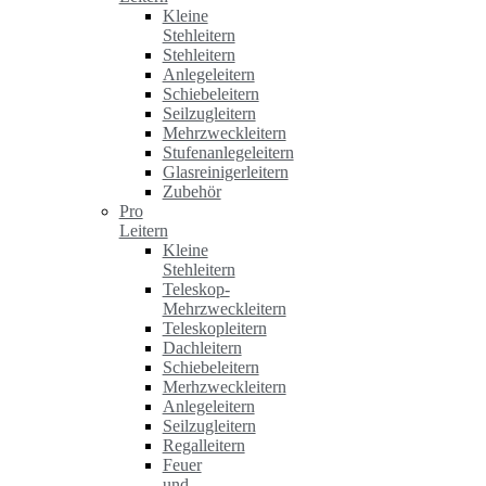
Kleine
Stehleitern
Stehleitern
Anlegeleitern
Schiebeleitern
Seilzugleitern
Mehrzweckleitern
Stufenanlegeleitern
Glasreinigerleitern
Zubehör
Pro
Leitern
Kleine
Stehleitern
Teleskop-
Mehrzweckleitern
Teleskopleitern
Dachleitern
Schiebeleitern
Merhzweckleitern
Anlegeleitern
Seilzugleitern
Regalleitern
Feuer
und