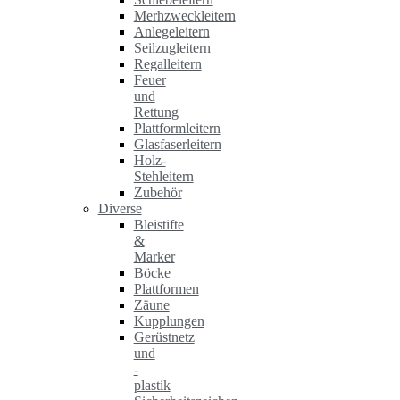
Merhzweckleitern
Anlegeleitern
Seilzugleitern
Regalleitern
Feuer
und
Rettung
Plattformleitern
Glasfaserleitern
Holz-
Stehleitern
Zubehör
Diverse
Bleistifte
&
Marker
Böcke
Plattformen
Zäune
Kupplungen
Gerüstnetz
und
-
plastik