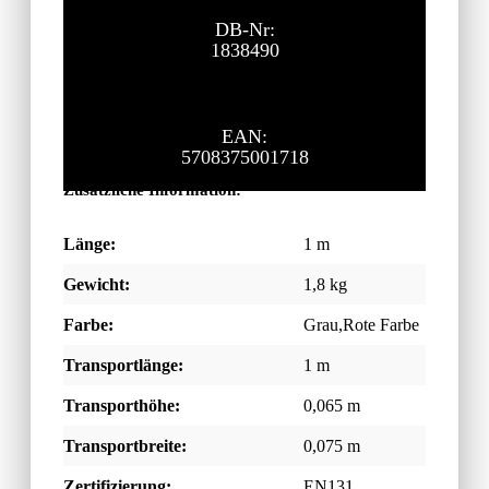
DB-Nr:
1838490
EAN:
5708375001718
Zusätzliche Information:
Länge:
1 m
Gewicht:
1,8 kg
Farbe:
Grau,Rote Farbe
Transportlänge:
1 m
Transporthöhe:
0,065 m
Transportbreite:
0,075 m
Zertifizierung:
EN131