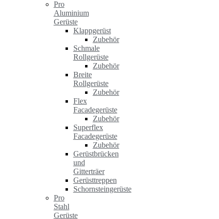
Pro
Aluminium
Gerüste
Klappgerüst
Zubehör
Schmale
Rollgerüste
Zubehör
Breite
Rollgerüste
Zubehör
Flex
Facadegerüste
Zubehör
Superflex
Facadegerüste
Zubehör
Gerüstbrücken
und
Gitterträer
Gerüsttreppen
Schornsteingerüste
Pro
Stahl
Gerüste