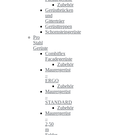
Zubehör
Gerüstbrücken
und
Gitterträer
Gerüsttreppen
Schornsteingerüste
Pro
Stahl
Gerüste
Combiflex
Facadegerüste
Zubehör
Maurergerüst
–
ERGO
Zubehör
Maurergerüst
–
STANDARD
Zubehör
Maurergerüst
–
2,50
m
Felder