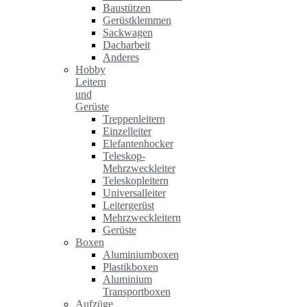
Baustützen
Gerüstklemmen
Sackwagen
Dacharbeit
Anderes
Hobby
Leitern
und
Gerüste
Treppenleitern
Einzelleiter
Elefantenhocker
Teleskop-
Mehrzweckleiter
Teleskopleitern
Universalleiter
Leitergerüst
Mehrzweckleitern
Gerüste
Boxen
Aluminiumboxen
Plastikboxen
Aluminium
Transportboxen
Aufzüge