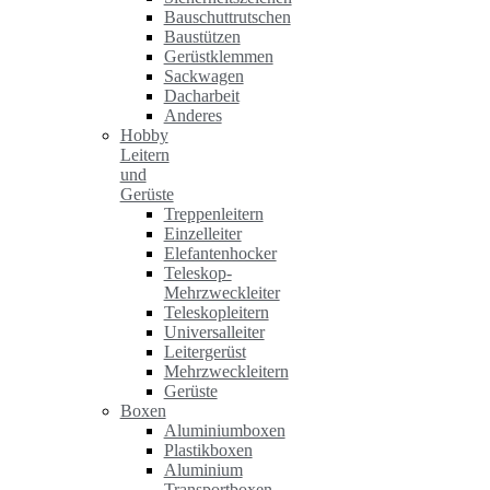
Bauschuttrutschen
Baustützen
Gerüstklemmen
Sackwagen
Dacharbeit
Anderes
Hobby
Leitern
und
Gerüste
Treppenleitern
Einzelleiter
Elefantenhocker
Teleskop-
Mehrzweckleiter
Teleskopleitern
Universalleiter
Leitergerüst
Mehrzweckleitern
Gerüste
Boxen
Aluminiumboxen
Plastikboxen
Aluminium
Transportboxen