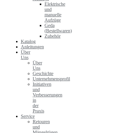
Elektrische
und
manuelle
Aufzüge
Geda
(Bestellwaren)
Zubehör
Katalog
Anleitungen
Über
Uns
Über
Uns
Geschichte
Unternehmensprofil
Initiativen
und
Verbesserungen
in
der
Praxis
Service
Retouren
und
Mängelrügen