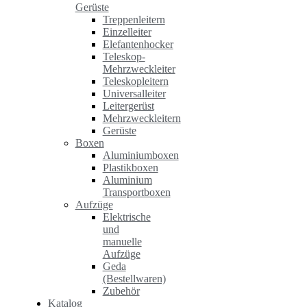
Gerüste
Treppenleitern
Einzelleiter
Elefantenhocker
Teleskop-
Mehrzweckleiter
Teleskopleitern
Universalleiter
Leitergerüst
Mehrzweckleitern
Gerüste
Boxen
Aluminiumboxen
Plastikboxen
Aluminium
Transportboxen
Aufzüge
Elektrische
und
manuelle
Aufzüge
Geda
(Bestellwaren)
Zubehör
Katalog