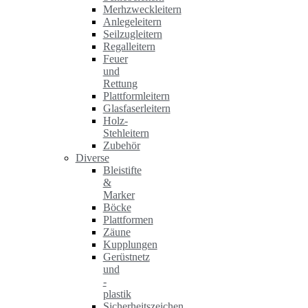
Merhzweckleitern
Anlegeleitern
Seilzugleitern
Regalleitern
Feuer
und
Rettung
Plattformleitern
Glasfaserleitern
Holz-
Stehleitern
Zubehör
Diverse
Bleistifte
&
Marker
Böcke
Plattformen
Zäune
Kupplungen
Gerüstnetz
und
-
plastik
Sicherheitszeichen