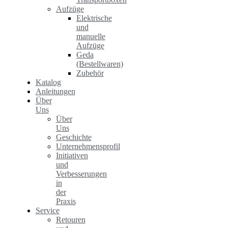
Aufzüge
Elektrische
und
manuelle
Aufzüge
Geda
(Bestellwaren)
Zubehör
Katalog
Anleitungen
Über
Uns
Über
Uns
Geschichte
Unternehmensprofil
Initiativen
und
Verbesserungen
in
der
Praxis
Service
Retouren