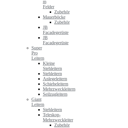
m
Felder
Zubehör
Mauerböcke
Zubehör
JB
Facadegerüste
JB
Facadegerüste
Super
Pro
Leitern
Kleine
Stehleitern
Stehleitern
Anlegeleitern
Schiebeleitern
Mehrzweckleitern
Seilzugleitern
Giant
Leitern
Stehleitern
Teleskop-
Mehrzweckleiter
Zubehör