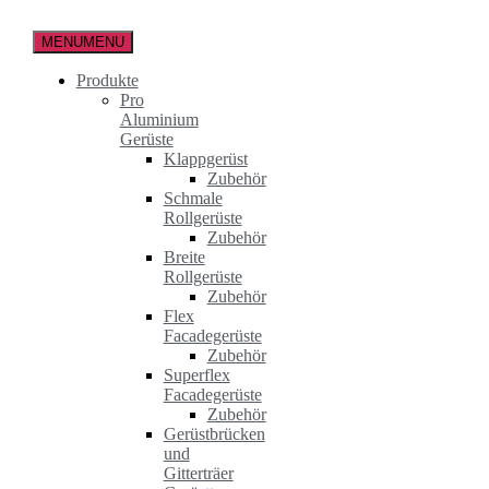
Zum
Inhalt
MENU
MENU
springen
Produkte
Pro
Aluminium
Gerüste
Klappgerüst
Zubehör
Schmale
Rollgerüste
Zubehör
Breite
Rollgerüste
Zubehör
Flex
Facadegerüste
Zubehör
Superflex
Facadegerüste
Zubehör
Gerüstbrücken
und
Gitterträer