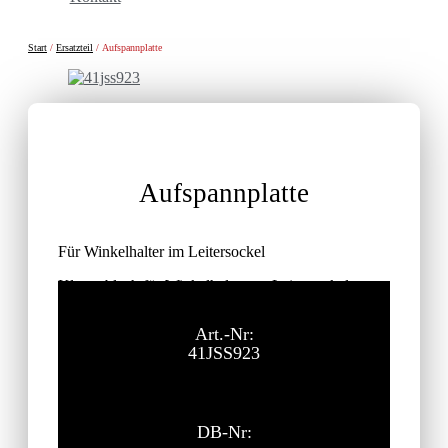
Start
/
Ersatzteil
/ Aufspannplatte
Aufspannplatte
Für Winkelhalter im Leitersockel
Klemmblech für Winkelhalter am Leitersockel.
ohne MwSt.
Listenpreis
Art.-Nr:
41JSS923
DB-Nr: