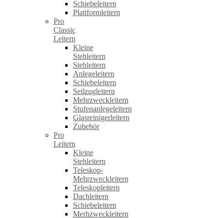
Schiebeleitern
Plattformleitern
Pro
Classic
Leitern
Kleine
Stehleitern
Stehleitern
Anlegeleitern
Schiebeleitern
Seilzugleitern
Mehrzweckleitern
Stufenanlegeleitern
Glasreinigerleitern
Zubehör
Pro
Leitern
Kleine
Stehleitern
Teleskop-
Mehrzweckleitern
Teleskopleitern
Dachleitern
Schiebeleitern
Merhzweckleitern