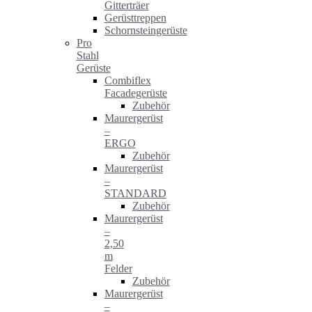
Gitterträer
Gerüsttreppen
Schornsteingerüste
Pro
Stahl
Gerüste
Combiflex
Facadegerüste
Zubehör
Maurergerüst
–
ERGO
Zubehör
Maurergerüst
–
STANDARD
Zubehör
Maurergerüst
–
2,50
m
Felder
Zubehör
Maurergerüst
–