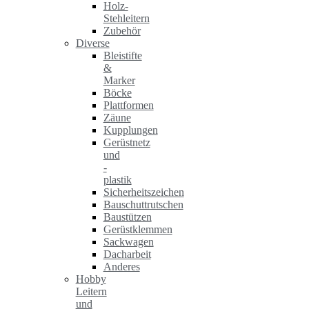
Holz-
Stehleitern
Zubehör
Diverse
Bleistifte
&
Marker
Böcke
Plattformen
Zäune
Kupplungen
Gerüstnetz
und
-
plastik
Sicherheitszeichen
Bauschuttrutschen
Baustützen
Gerüstklemmen
Sackwagen
Dacharbeit
Anderes
Hobby
Leitern
und