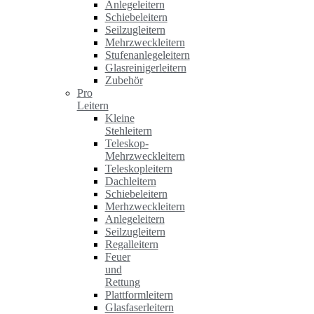
Anlegeleitern
Schiebeleitern
Seilzugleitern
Mehrzweckleitern
Stufenanlegeleitern
Glasreinigerleitern
Zubehör
Pro
Leitern
Kleine
Stehleitern
Teleskop-
Mehrzweckleitern
Teleskopleitern
Dachleitern
Schiebeleitern
Merhzweckleitern
Anlegeleitern
Seilzugleitern
Regalleitern
Feuer
und
Rettung
Plattformleitern
Glasfaserleitern