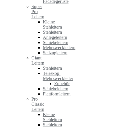
Facadegerüste
Super
Pro
Leitern
Kleine
Stehleitern
Stehleitern
Anlegeleitern
Schiebeleitern
Mehrzweckleitern
Seilzugleitern
Giant
Leitern
Stehleitern
Teleskop-
Mehrzweckleiter
Zubehör
Schiebeleitern
Plattformleitern
Pro
Classic
Leitern
Kleine
Stehleitern
Stehleitern