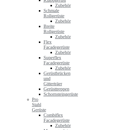
Klappgerüst
Zubehör
Schmale
Rollgerüste
Zubehör
Breite
Rollgerüste
Zubehör
Flex
Facadegerüste
Zubehör
Superflex
Facadegerüste
Zubehör
Gerüstbrücken
und
Gitterträer
Gerüsttreppen
Schornsteingerüste
Pro
Stahl
Gerüste
Combiflex
Facadegerüste
Zubehör