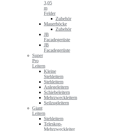
3,05
m
Felder
Zubehör
Mauerböcke
Zubehör
JB
Facadegerüste
JB
Facadegerüste
Super
Pro
Leitern
Kleine
Stehleitern
Stehleitern
Anlegeleitern
Schiebeleitern
Mehrzweckleitern
Seilzugleitern
Giant
Leitern
Stehleitern
Teleskop-
Mehrzweckleiter