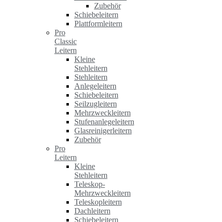
Zubehör
Schiebeleitern
Plattformleitern
Pro
Classic
Leitern
Kleine
Stehleitern
Stehleitern
Anlegeleitern
Schiebeleitern
Seilzugleitern
Mehrzweckleitern
Stufenanlegeleitern
Glasreinigerleitern
Zubehör
Pro
Leitern
Kleine
Stehleitern
Teleskop-
Mehrzweckleitern
Teleskopleitern
Dachleitern
Schiebeleitern