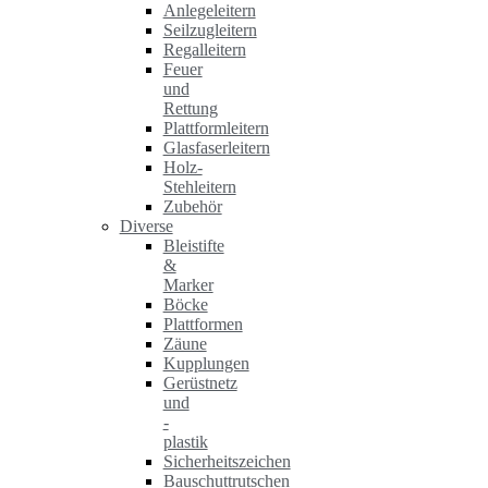
Anlegeleitern
Seilzugleitern
Regalleitern
Feuer
und
Rettung
Plattformleitern
Glasfaserleitern
Holz-
Stehleitern
Zubehör
Diverse
Bleistifte
&
Marker
Böcke
Plattformen
Zäune
Kupplungen
Gerüstnetz
und
-
plastik
Sicherheitszeichen
Bauschuttrutschen