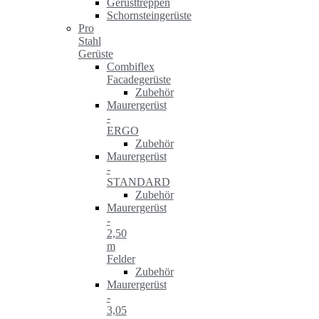
Gerüsttreppen
Schornsteingerüste
Pro
Stahl
Gerüste
Combiflex
Facadegerüste
Zubehör
Maurergerüst
-
ERGO
Zubehör
Maurergerüst
-
STANDARD
Zubehör
Maurergerüst
-
2,50
m
Felder
Zubehör
Maurergerüst
-
3,05