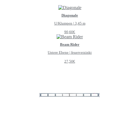
Diagonale
U/Klumpen | 3,45 m
90,60
€
Beam Rider
Untere Ebene | feuerverzinkt
27,50
€