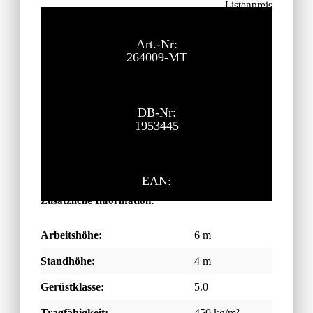
Listenpreis
6.308,10
€
ohne MwSt.
Art.-Nr:
264009-MT
DB-Nr:
1953445
EAN:
Zusätzliche Information:
Arbeitshöhe:
6 m
Standhöhe:
4 m
Gerüstklasse:
5.0
Tragfähigkeit:
450 kg/m²