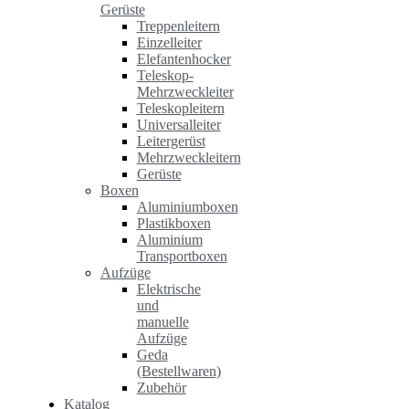
Gerüste
Treppenleitern
Einzelleiter
Elefantenhocker
Teleskop-
Mehrzweckleiter
Teleskopleitern
Universalleiter
Leitergerüst
Mehrzweckleitern
Gerüste
Boxen
Aluminiumboxen
Plastikboxen
Aluminium
Transportboxen
Aufzüge
Elektrische
und
manuelle
Aufzüge
Geda
(Bestellwaren)
Zubehör
Katalog