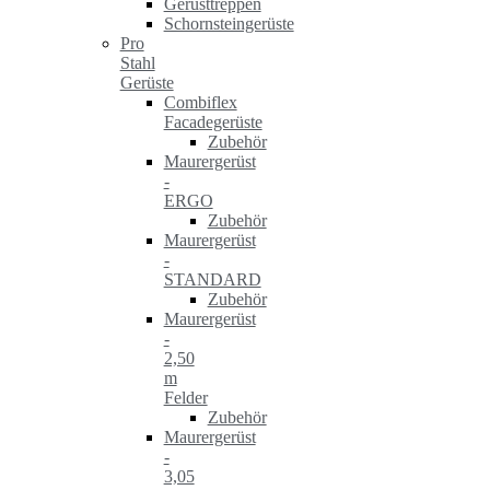
Gerüsttreppen
Schornsteingerüste
Pro
Stahl
Gerüste
Combiflex
Facadegerüste
Zubehör
Maurergerüst
-
ERGO
Zubehör
Maurergerüst
-
STANDARD
Zubehör
Maurergerüst
-
2,50
m
Felder
Zubehör
Maurergerüst
-
3,05