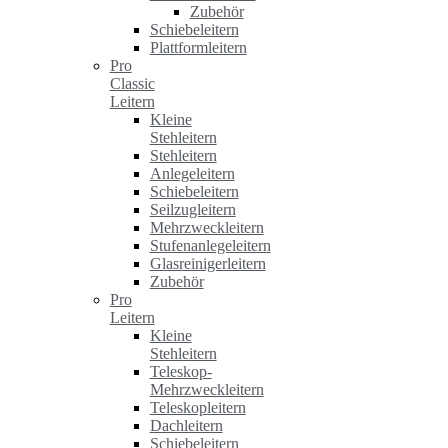
Zubehör
Schiebeleitern
Plattformleitern
Pro
Classic
Leitern
Kleine
Stehleitern
Stehleitern
Anlegeleitern
Schiebeleitern
Seilzugleitern
Mehrzweckleitern
Stufenanlegeleitern
Glasreinigerleitern
Zubehör
Pro
Leitern
Kleine
Stehleitern
Teleskop-
Mehrzweckleitern
Teleskopleitern
Dachleitern
Schiebeleitern