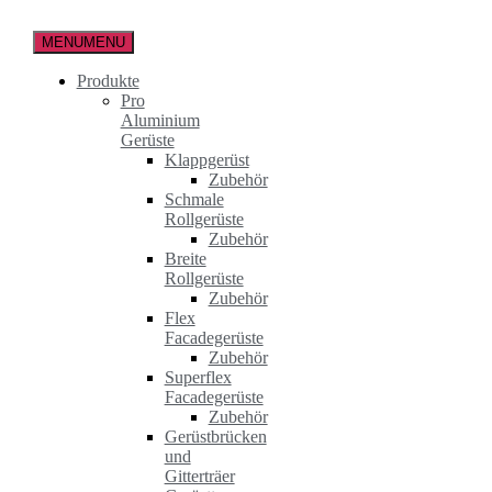
Zum
Inhalt
MENU
MENU
springen
Produkte
Pro
Aluminium
Gerüste
Klappgerüst
Zubehör
Schmale
Rollgerüste
Zubehör
Breite
Rollgerüste
Zubehör
Flex
Facadegerüste
Zubehör
Superflex
Facadegerüste
Zubehör
Gerüstbrücken
und
Gitterträer