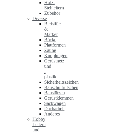
Holz-
Stehleitern
Zubehör
Diverse
Bleistifte
&
Marker
Böcke
Plattformen
Zäune
Kupplungen
Gerüstnetz
und
-
plastik
Sicherheitszeichen
Bauschuttrutschen
Baustützen
Gerüstklemmen
Sackwagen
Dacharbeit
Anderes
Hobby
Leitern
und