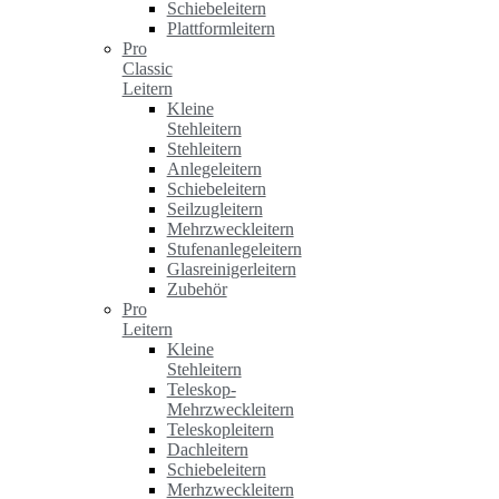
Schiebeleitern
Plattformleitern
Pro
Classic
Leitern
Kleine
Stehleitern
Stehleitern
Anlegeleitern
Schiebeleitern
Seilzugleitern
Mehrzweckleitern
Stufenanlegeleitern
Glasreinigerleitern
Zubehör
Pro
Leitern
Kleine
Stehleitern
Teleskop-
Mehrzweckleitern
Teleskopleitern
Dachleitern
Schiebeleitern
Merhzweckleitern