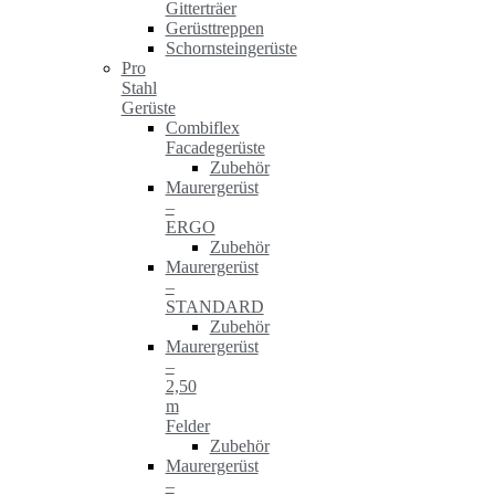
Gitterträer
Gerüsttreppen
Schornsteingerüste
Pro
Stahl
Gerüste
Combiflex
Facadegerüste
Zubehör
Maurergerüst
–
ERGO
Zubehör
Maurergerüst
–
STANDARD
Zubehör
Maurergerüst
–
2,50
m
Felder
Zubehör
Maurergerüst
–