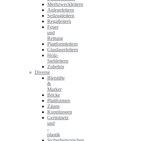
Merhzweckleitern
Anlegeleitern
Seilzugleitern
Regalleitern
Feuer
und
Rettung
Plattformleitern
Glasfaserleitern
Holz-
Stehleitern
Zubehör
Diverse
Bleistifte
&
Marker
Böcke
Plattformen
Zäune
Kupplungen
Gerüstnetz
und
-
plastik
Sicherheitszeichen