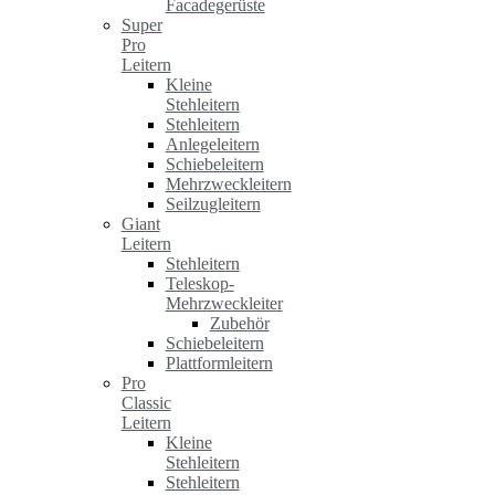
Facadegerüste
Super
Pro
Leitern
Kleine
Stehleitern
Stehleitern
Anlegeleitern
Schiebeleitern
Mehrzweckleitern
Seilzugleitern
Giant
Leitern
Stehleitern
Teleskop-
Mehrzweckleiter
Zubehör
Schiebeleitern
Plattformleitern
Pro
Classic
Leitern
Kleine
Stehleitern
Stehleitern