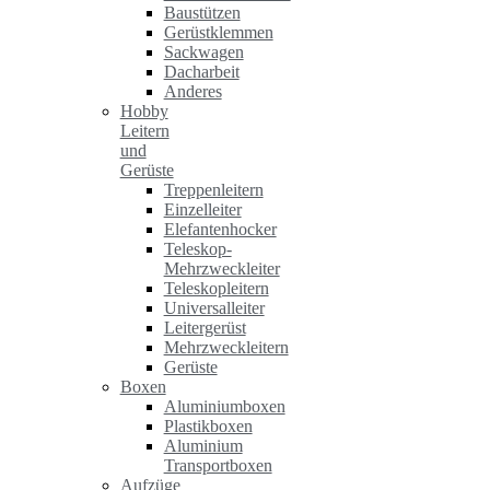
Baustützen
Gerüstklemmen
Sackwagen
Dacharbeit
Anderes
Hobby
Leitern
und
Gerüste
Treppenleitern
Einzelleiter
Elefantenhocker
Teleskop-
Mehrzweckleiter
Teleskopleitern
Universalleiter
Leitergerüst
Mehrzweckleitern
Gerüste
Boxen
Aluminiumboxen
Plastikboxen
Aluminium
Transportboxen
Aufzüge