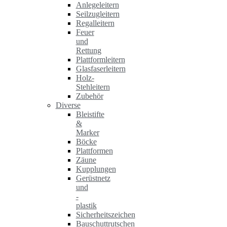
Anlegeleitern
Seilzugleitern
Regalleitern
Feuer
und
Rettung
Plattformleitern
Glasfaserleitern
Holz-
Stehleitern
Zubehör
Diverse
Bleistifte
&
Marker
Böcke
Plattformen
Zäune
Kupplungen
Gerüstnetz
und
-
plastik
Sicherheitszeichen
Bauschuttrutschen