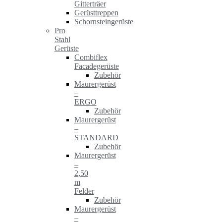
Gitterträer
Gerüsttreppen
Schornsteingerüste
Pro
Stahl
Gerüste
Combiflex
Facadegerüste
Zubehör
Maurergerüst
–
ERGO
Zubehör
Maurergerüst
–
STANDARD
Zubehör
Maurergerüst
–
2,50
m
Felder
Zubehör
Maurergerüst
–