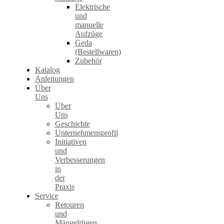
Elektrische
und
manuelle
Aufzüge
Geda
(Bestellwaren)
Zubehör
Katalog
Anleitungen
Über
Uns
Über
Uns
Geschichte
Unternehmensprofil
Initiativen
und
Verbesserungen
in
der
Praxis
Service
Retouren
und
Mängelrügen