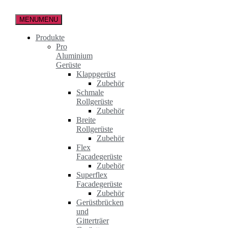
Zum
Inhalt
MENU
MENU
springen
Produkte
Pro
Aluminium
Gerüste
Klappgerüst
Zubehör
Schmale
Rollgerüste
Zubehör
Breite
Rollgerüste
Zubehör
Flex
Facadegerüste
Zubehör
Superflex
Facadegerüste
Zubehör
Gerüstbrücken
und
Gitterträer