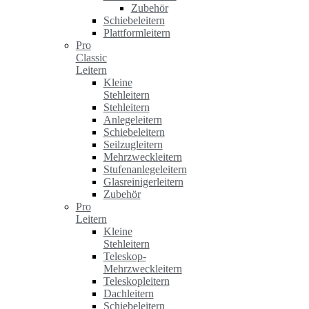
Zubehör
Schiebeleitern
Plattformleitern
Pro
Classic
Leitern
Kleine
Stehleitern
Stehleitern
Anlegeleitern
Schiebeleitern
Seilzugleitern
Mehrzweckleitern
Stufenanlegeleitern
Glasreinigerleitern
Zubehör
Pro
Leitern
Kleine
Stehleitern
Teleskop-
Mehrzweckleitern
Teleskopleitern
Dachleitern
Schiebeleitern