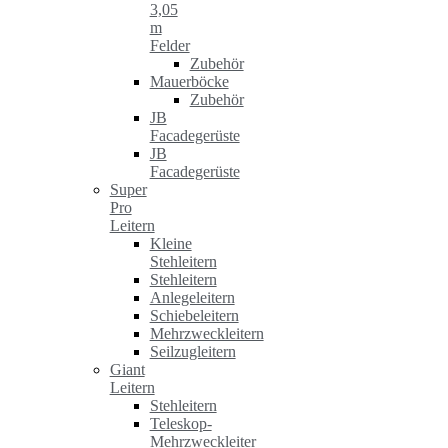
3,05
m
Felder
Zubehör
Mauerböcke
Zubehör
JB
Facadegerüste
JB
Facadegerüste
Super
Pro
Leitern
Kleine
Stehleitern
Stehleitern
Anlegeleitern
Schiebeleitern
Mehrzweckleitern
Seilzugleitern
Giant
Leitern
Stehleitern
Teleskop-
Mehrzweckleiter