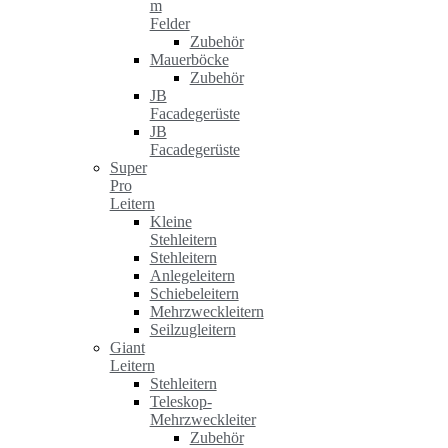
m
Felder
Zubehör
Mauerböcke
Zubehör
JB
Facadegerüste
JB
Facadegerüste
Super
Pro
Leitern
Kleine
Stehleitern
Stehleitern
Anlegeleitern
Schiebeleitern
Mehrzweckleitern
Seilzugleitern
Giant
Leitern
Stehleitern
Teleskop-
Mehrzweckleiter
Zubehör