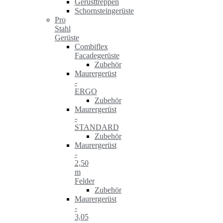
Gerüsttreppen
Schornsteingerüste
Pro
Stahl
Gerüste
Combiflex
Facadegerüste
Zubehör
Maurergerüst
-
ERGO
Zubehör
Maurergerüst
-
STANDARD
Zubehör
Maurergerüst
-
2,50
m
Felder
Zubehör
Maurergerüst
-
3,05