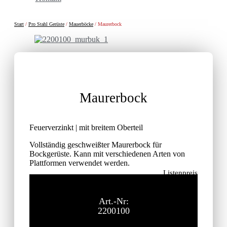
Start
/
Pro Stahl Gerüste
/
Mauerböcke
/ Maurerbock
Maurerbock
Feuerverzinkt | mit breitem Oberteil
Vollständig geschweißter Maurerbock für
Bockgerüste. Kann mit verschiedenen Arten von
Plattformen verwendet werden.
Listenpreis
106,70
€
ohne MwSt.
Art.-Nr:
2200100