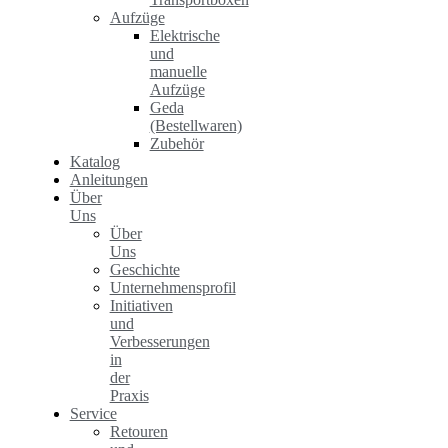
Aufzüge
Elektrische
und
manuelle
Aufzüge
Geda
(Bestellwaren)
Zubehör
Katalog
Anleitungen
Über
Uns
Über
Uns
Geschichte
Unternehmensprofil
Initiativen
und
Verbesserungen
in
der
Praxis
Service
Retouren