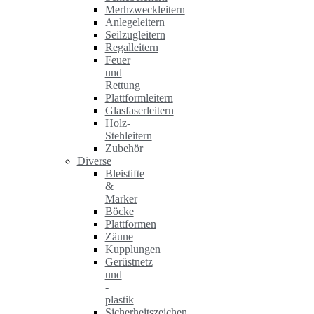
Merhzweckleitern
Anlegeleitern
Seilzugleitern
Regalleitern
Feuer
und
Rettung
Plattformleitern
Glasfaserleitern
Holz-
Stehleitern
Zubehör
Diverse
Bleistifte
&
Marker
Böcke
Plattformen
Zäune
Kupplungen
Gerüstnetz
und
-
plastik
Sicherheitszeichen