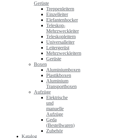
Gerüste
Treppenleitern
Einzelleiter
Elefantenhocker
Teleskop-
Mehrzweckleiter
Teleskopleitern
Universalleiter
Leitergerüst
Mehrzweckleitern
Gerüste
Boxen
Aluminiumboxen
Plastikboxen
Aluminium
Transportboxen
Aufzüge
Elektrische
und
manuelle
Aufzüge
Geda
(Bestellwaren)
Zubehör
Katalog