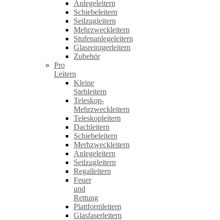
Anlegeleitern
Schiebeleitern
Seilzugleitern
Mehrzweckleitern
Stufenanlegeleitern
Glasreinigerleitern
Zubehör
Pro
Leitern
Kleine
Stehleitern
Teleskop-
Mehrzweckleitern
Teleskopleitern
Dachleitern
Schiebeleitern
Merhzweckleitern
Anlegeleitern
Seilzugleitern
Regalleitern
Feuer
und
Rettung
Plattformleitern
Glasfaserleitern