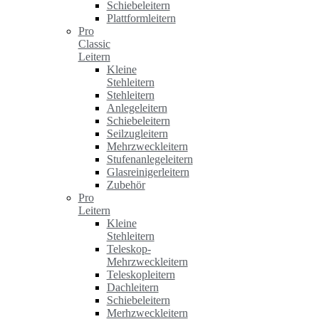
Schiebeleitern
Plattformleitern
Pro
Classic
Leitern
Kleine
Stehleitern
Stehleitern
Anlegeleitern
Schiebeleitern
Seilzugleitern
Mehrzweckleitern
Stufenanlegeleitern
Glasreinigerleitern
Zubehör
Pro
Leitern
Kleine
Stehleitern
Teleskop-
Mehrzweckleitern
Teleskopleitern
Dachleitern
Schiebeleitern
Merhzweckleitern