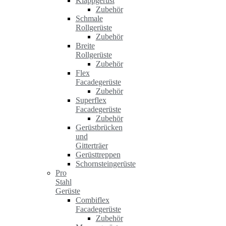
Klappgerüst
Zubehör
Schmale
Rollgerüste
Zubehör
Breite
Rollgerüste
Zubehör
Flex
Facadegerüste
Zubehör
Superflex
Facadegerüste
Zubehör
Gerüstbrücken
und
Gitterträer
Gerüsttreppen
Schornsteingerüste
Pro
Stahl
Gerüste
Combiflex
Facadegerüste
Zubehör