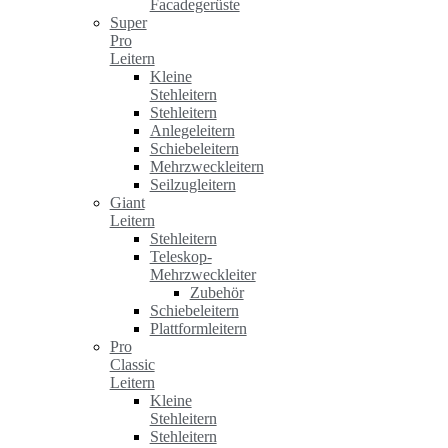
Facadegerüste
Super
Pro
Leitern
Kleine
Stehleitern
Stehleitern
Anlegeleitern
Schiebeleitern
Mehrzweckleitern
Seilzugleitern
Giant
Leitern
Stehleitern
Teleskop-
Mehrzweckleiter
Zubehör
Schiebeleitern
Plattformleitern
Pro
Classic
Leitern
Kleine
Stehleitern
Stehleitern