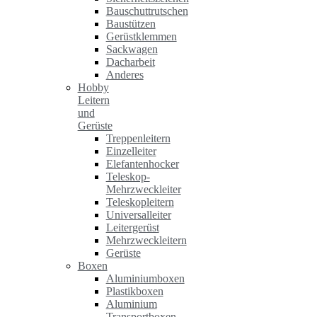
Bauschuttrutschen
Baustützen
Gerüstklemmen
Sackwagen
Dacharbeit
Anderes
Hobby
Leitern
und
Gerüste
Treppenleitern
Einzelleiter
Elefantenhocker
Teleskop-
Mehrzweckleiter
Teleskopleitern
Universalleiter
Leitergerüst
Mehrzweckleitern
Gerüste
Boxen
Aluminiumboxen
Plastikboxen
Aluminium
Transportboxen