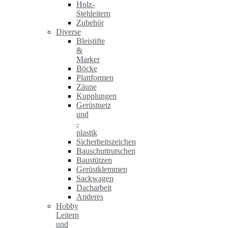
Holz-
Stehleitern
Zubehör
Diverse
Bleistifte
&
Marker
Böcke
Plattformen
Zäune
Kupplungen
Gerüstnetz
und
-
plastik
Sicherheitszeichen
Bauschuttrutschen
Baustützen
Gerüstklemmen
Sackwagen
Dacharbeit
Anderes
Hobby
Leitern
und