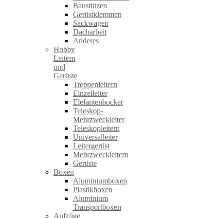
Baustützen
Gerüstklemmen
Sackwagen
Dacharbeit
Anderes
Hobby
Leitern
und
Gerüste
Treppenleitern
Einzelleiter
Elefantenhocker
Teleskop-
Mehrzweckleiter
Teleskopleitern
Universalleiter
Leitergerüst
Mehrzweckleitern
Gerüste
Boxen
Aluminiumboxen
Plastikboxen
Aluminium
Transportboxen
Aufzüge