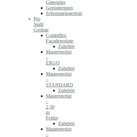
Gitterträer
Gerüsttreppen
Schornsteingerüste
Pro
Stahl
Gerüste
Combiflex
Facadegerüste
Zubehör
Maurergerüst
–
ERGO
Zubehör
Maurergerüst
–
STANDARD
Zubehör
Maurergerüst
–
2,50
m
Felder
Zubehör
Maurergerüst
–