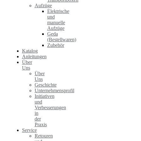
Aufzüge
Elektrische
und
manuelle
Aufzüge
Geda
(Bestellwaren)
Zubehör
Katalog
Anleitungen
Über
Uns
Über
Uns
Geschichte
Unternehmensprofil
Initiativen
und
Verbesserungen
in
der
Praxis
Service
Retouren