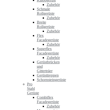
Klappgerüst
Zubehör
Schmale
Rollgerüste
Zubehör
Breite
Rollgerüste
Zubehör
Flex
Facadegerüste
Zubehör
Superflex
Facadegerüste
Zubehör
Gerüstbrücken
und
Gitterträer
Gerüsttreppen
Schornsteingerüste
Pro
Stahl
Gerüste
Combiflex
Facadegerüste
Zubehör