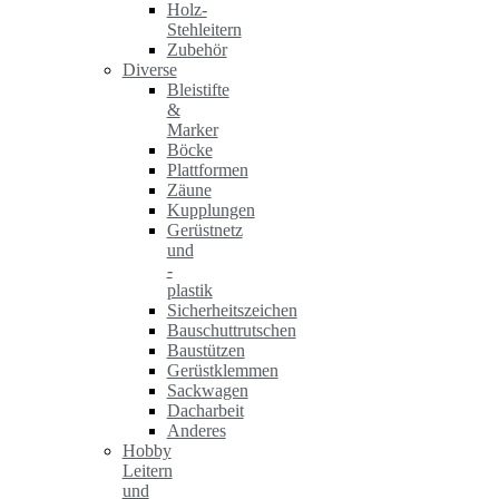
Holz-
Stehleitern
Zubehör
Diverse
Bleistifte
&
Marker
Böcke
Plattformen
Zäune
Kupplungen
Gerüstnetz
und
-
plastik
Sicherheitszeichen
Bauschuttrutschen
Baustützen
Gerüstklemmen
Sackwagen
Dacharbeit
Anderes
Hobby
Leitern
und