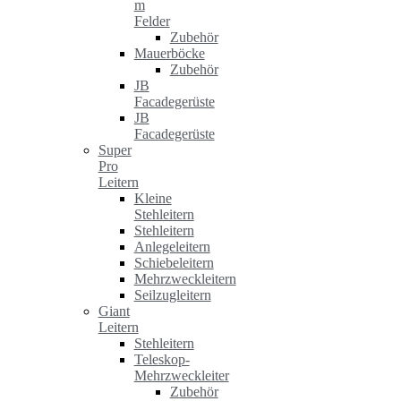
m
Felder
Zubehör
Mauerböcke
Zubehör
JB
Facadegerüste
JB
Facadegerüste
Super
Pro
Leitern
Kleine
Stehleitern
Stehleitern
Anlegeleitern
Schiebeleitern
Mehrzweckleitern
Seilzugleitern
Giant
Leitern
Stehleitern
Teleskop-
Mehrzweckleiter
Zubehör