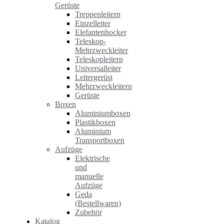
Gerüste
Treppenleitern
Einzelleiter
Elefantenhocker
Teleskop-
Mehrzweckleiter
Teleskopleitern
Universalleiter
Leitergerüst
Mehrzweckleitern
Gerüste
Boxen
Aluminiumboxen
Plastikboxen
Aluminium
Transportboxen
Aufzüge
Elektrische
und
manuelle
Aufzüge
Geda
(Bestellwaren)
Zubehör
Katalog