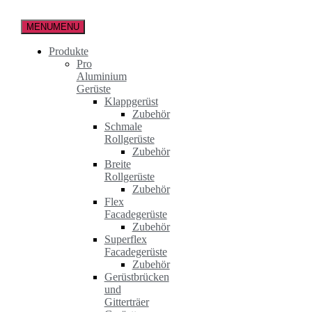
Zum
Inhalt
MENU
MENU
springen
Produkte
Pro
Aluminium
Gerüste
Klappgerüst
Zubehör
Schmale
Rollgerüste
Zubehör
Breite
Rollgerüste
Zubehör
Flex
Facadegerüste
Zubehör
Superflex
Facadegerüste
Zubehör
Gerüstbrücken
und
Gitterträer