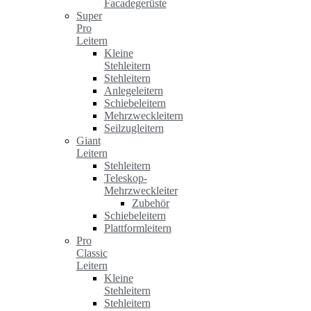
Facadegerüste
Super
Pro
Leitern
Kleine
Stehleitern
Stehleitern
Anlegeleitern
Schiebeleitern
Mehrzweckleitern
Seilzugleitern
Giant
Leitern
Stehleitern
Teleskop-
Mehrzweckleiter
Zubehör
Schiebeleitern
Plattformleitern
Pro
Classic
Leitern
Kleine
Stehleitern
Stehleitern