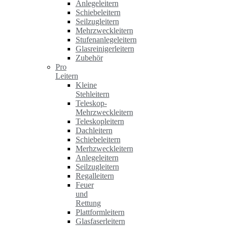
Anlegeleitern
Schiebeleitern
Seilzugleitern
Mehrzweckleitern
Stufenanlegeleitern
Glasreinigerleitern
Zubehör
Pro
Leitern
Kleine
Stehleitern
Teleskop-
Mehrzweckleitern
Teleskopleitern
Dachleitern
Schiebeleitern
Merhzweckleitern
Anlegeleitern
Seilzugleitern
Regalleitern
Feuer
und
Rettung
Plattformleitern
Glasfaserleitern