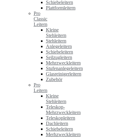
Schiebeleitern
Plattformleitern
Pro
Classic
Leitern
Kleine
Stehleitern
Stehleitern
Anlegeleitern
Schiebeleitern
Seilzugleitern
Mehrzweckleitern
Stufenanlegeleitern
Glasreinigerleitern
Zubehör
Pro
Leitern
Kleine
Stehleitern
Teleskop-
Mehrzweckleitern
Teleskopleitern
Dachleitern
Schiebeleitern
Merhzweckleitern