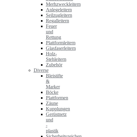
Merhzweckleitern
Anlegeleitern
Seilzugleitern
Regalleitern
Feuer
und
Rettung
Plattformleitern
Glasfaserleitern
Holz-
Stehleitern
Zubehör
Diverse
Bleistifte
&
Marker
Böcke
Plattformen
Zäune
Kupplungen
Gerüstnetz
und
-
plastik
Sicherheitszeichen