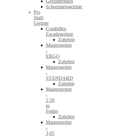
Gerüsttreppen
Schornsteingerüste
Pro
Stahl
Gerüste
Combiflex
Facadegerüste
Zubehör
Maurergerüst
-
ERGO
Zubehör
Maurergerüst
-
STANDARD
Zubehör
Maurergerüst
-
2,50
m
Felder
Zubehör
Maurergerüst
-
3,05