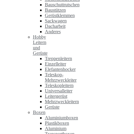
Bauschuttrutschen
Baustützen
Gerüstklemmen
Sackwagen
Dacharbeit
Anderes
Hobby
Leitern
und
Gerüste
Treppenleitern
Einzelleiter
Elefantenhocker
Teleskop-
Mehrzweckleiter
Teleskopleitern
Universalleiter
Leitergerüst
Mehrzweckleitern
Gerüste
Boxen
Aluminiumboxen
Plastikboxen
Aluminium
Transportboxen