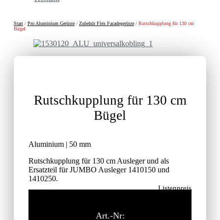
Start
/
Pro Aluminium Gerüste
/
Zubehör Flex Facadegerüste
/ Rutschkupplung für 130 cm
Bügel
Rutschkupplung für 130 cm
Bügel
Aluminium | 50 mm
Rutschkupplung für 130 cm Ausleger und als
Ersatzteil für JUMBO Ausleger 1410150 und
1410250.
Listenpreis
46,30
€
ohne MwSt.
Art.-Nr: