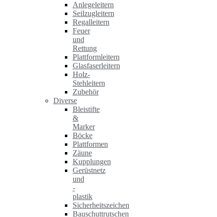
Anlegeleitern
Seilzugleitern
Regalleitern
Feuer
und
Rettung
Plattformleitern
Glasfaserleitern
Holz-
Stehleitern
Zubehör
Diverse
Bleistifte
&
Marker
Böcke
Plattformen
Zäune
Kupplungen
Gerüstnetz
und
-
plastik
Sicherheitszeichen
Bauschuttrutschen