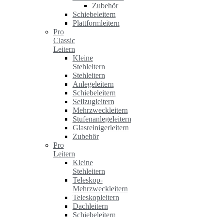
Zubehör
Schiebeleitern
Plattformleitern
Pro
Classic
Leitern
Kleine
Stehleitern
Stehleitern
Anlegeleitern
Schiebeleitern
Seilzugleitern
Mehrzweckleitern
Stufenanlegeleitern
Glasreinigerleitern
Zubehör
Pro
Leitern
Kleine
Stehleitern
Teleskop-
Mehrzweckleitern
Teleskopleitern
Dachleitern
Schiebeleitern