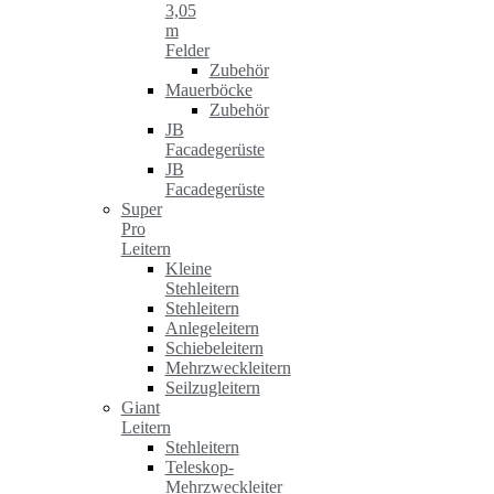
3,05
m
Felder
Zubehör
Mauerböcke
Zubehör
JB
Facadegerüste
JB
Facadegerüste
Super
Pro
Leitern
Kleine
Stehleitern
Stehleitern
Anlegeleitern
Schiebeleitern
Mehrzweckleitern
Seilzugleitern
Giant
Leitern
Stehleitern
Teleskop-
Mehrzweckleiter