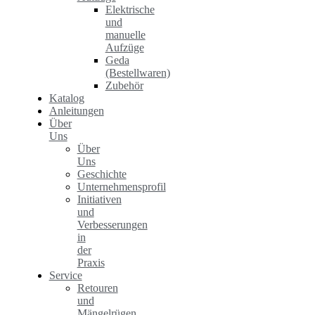
Elektrische
und
manuelle
Aufzüge
Geda
(Bestellwaren)
Zubehör
Katalog
Anleitungen
Über
Uns
Über
Uns
Geschichte
Unternehmensprofil
Initiativen
und
Verbesserungen
in
der
Praxis
Service
Retouren
und
Mängelrügen