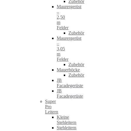
Zubehör
Maurergerüst
–
2,50
m
Felder
Zubehör
Maurergerüst
–
3,05
m
Felder
Zubehör
Mauerböcke
Zubehör
JB
Facadegerüste
JB
Facadegerüste
Super
Pro
Leitern
Kleine
Stehleitern
Stehleitern