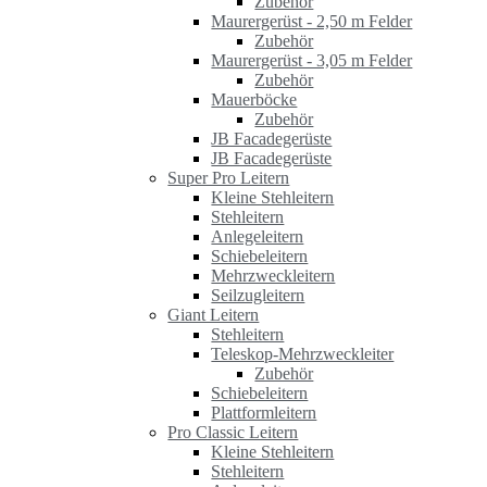
Zubehör
Maurergerüst - 2,50 m Felder
Zubehör
Maurergerüst - 3,05 m Felder
Zubehör
Mauerböcke
Zubehör
JB Facadegerüste
JB Facadegerüste
Super Pro Leitern
Kleine Stehleitern
Stehleitern
Anlegeleitern
Schiebeleitern
Mehrzweckleitern
Seilzugleitern
Giant Leitern
Stehleitern
Teleskop-Mehrzweckleiter
Zubehör
Schiebeleitern
Plattformleitern
Pro Classic Leitern
Kleine Stehleitern
Stehleitern