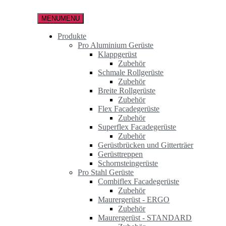
Zum
Inhalt
MENU
MENU
springen
Produkte
Pro Aluminium Gerüste
Klappgerüst
Zubehör
Schmale Rollgerüste
Zubehör
Breite Rollgerüste
Zubehör
Flex Facadegerüste
Zubehör
Superflex Facadegerüste
Zubehör
Gerüstbrücken und Gitterträer
Gerüsttreppen
Schornsteingerüste
Pro Stahl Gerüste
Combiflex Facadegerüste
Zubehör
Maurergerüst - ERGO
Zubehör
Maurergerüst - STANDARD