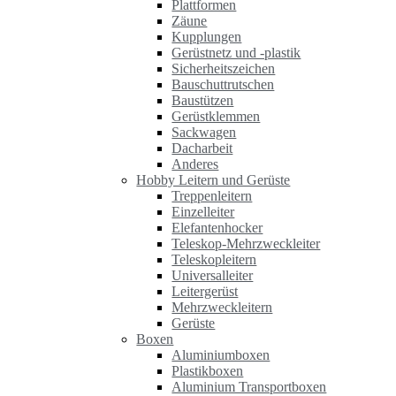
Plattformen
Zäune
Kupplungen
Gerüstnetz und -plastik
Sicherheitszeichen
Bauschuttrutschen
Baustützen
Gerüstklemmen
Sackwagen
Dacharbeit
Anderes
Hobby Leitern und Gerüste
Treppenleitern
Einzelleiter
Elefantenhocker
Teleskop-Mehrzweckleiter
Teleskopleitern
Universalleiter
Leitergerüst
Mehrzweckleitern
Gerüste
Boxen
Aluminiumboxen
Plastikboxen
Aluminium Transportboxen