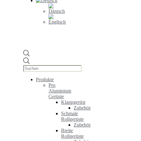
Products
search
Produkte
Pro
Aluminium
Gerüste
Klappgerüst
Zubehör
Schmale
Rollgerüste
Zubehör
Breite
Rollgerüste