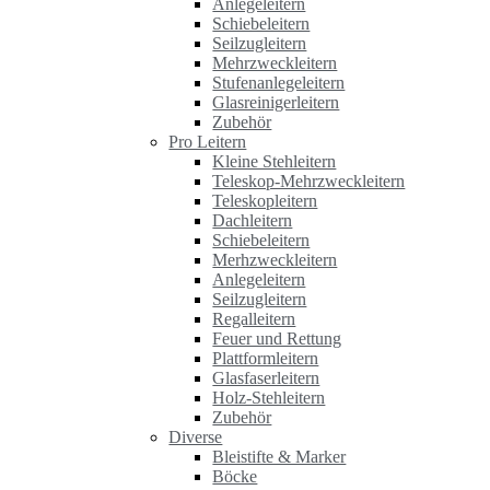
Anlegeleitern
Schiebeleitern
Seilzugleitern
Mehrzweckleitern
Stufenanlegeleitern
Glasreinigerleitern
Zubehör
Pro Leitern
Kleine Stehleitern
Teleskop-Mehrzweckleitern
Teleskopleitern
Dachleitern
Schiebeleitern
Merhzweckleitern
Anlegeleitern
Seilzugleitern
Regalleitern
Feuer und Rettung
Plattformleitern
Glasfaserleitern
Holz-Stehleitern
Zubehör
Diverse
Bleistifte & Marker
Böcke