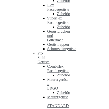
Zubehör
Flex
Facadegerüste
Zubehör
Superflex
Facadegerüste
Zubehör
Gerüstbrücken
und
Gitterträer
Gerüsttreppen
Schornsteingerüste
Pro
Stahl
Gerüste
Combiflex
Facadegerüste
Zubehör
Maurergerüst
–
ERGO
Zubehör
Maurergerüst
–
STANDARD