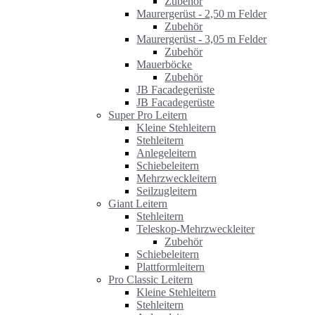
Zubehör
Maurergerüst - 2,50 m Felder
Zubehör
Maurergerüst - 3,05 m Felder
Zubehör
Mauerböcke
Zubehör
JB Facadegerüste
JB Facadegerüste
Super Pro Leitern
Kleine Stehleitern
Stehleitern
Anlegeleitern
Schiebeleitern
Mehrzweckleitern
Seilzugleitern
Giant Leitern
Stehleitern
Teleskop-Mehrzweckleiter
Zubehör
Schiebeleitern
Plattformleitern
Pro Classic Leitern
Kleine Stehleitern
Stehleitern