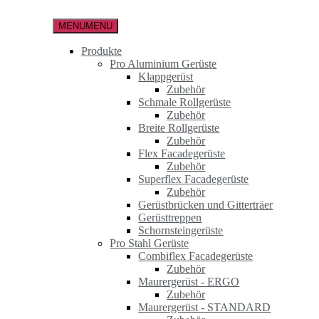
Zum
Inhalt
MENU
MENU
springen
Produkte
Pro Aluminium Gerüste
Klappgerüst
Zubehör
Schmale Rollgerüste
Zubehör
Breite Rollgerüste
Zubehör
Flex Facadegerüste
Zubehör
Superflex Facadegerüste
Zubehör
Gerüstbrücken und Gitterträer
Gerüsttreppen
Schornsteingerüste
Pro Stahl Gerüste
Combiflex Facadegerüste
Zubehör
Maurergerüst - ERGO
Zubehör
Maurergerüst - STANDARD