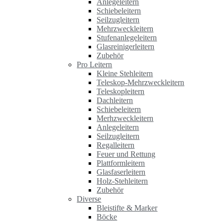
Anlegeleitern
Schiebeleitern
Seilzugleitern
Mehrzweckleitern
Stufenanlegeleitern
Glasreinigerleitern
Zubehör
Pro Leitern
Kleine Stehleitern
Teleskop-Mehrzweckleitern
Teleskopleitern
Dachleitern
Schiebeleitern
Merhzweckleitern
Anlegeleitern
Seilzugleitern
Regalleitern
Feuer und Rettung
Plattformleitern
Glasfaserleitern
Holz-Stehleitern
Zubehör
Diverse
Bleistifte & Marker
Böcke