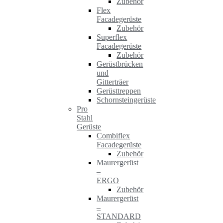
Zubehör
Flex
Facadegerüste
Zubehör
Superflex
Facadegerüste
Zubehör
Gerüstbrücken
und
Gitterträer
Gerüsttreppen
Schornsteingerüste
Pro
Stahl
Gerüste
Combiflex
Facadegerüste
Zubehör
Maurergerüst
–
ERGO
Zubehör
Maurergerüst
–
STANDARD