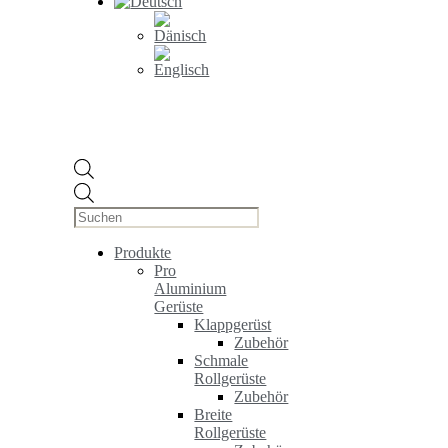
Products
search
Produkte
Pro
Aluminium
Gerüste
Klappgerüst
Zubehör
Schmale
Rollgerüste
Zubehör
Breite
Rollgerüste