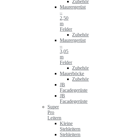
Zubehör
Maurergerüst
–
2,50
m
Felder
Zubehör
Maurergerüst
–
3,05
m
Felder
Zubehör
Mauerböcke
Zubehör
JB
Facadegerüste
JB
Facadegerüste
Super
Pro
Leitern
Kleine
Stehleitern
Stehleitern