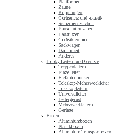
Plattformen
Zäune
Kupplungen
Gerüstnetz und -plastik
Sicherheitszeichen
Bauschuttrutschen
Baustützen
Gerüstklemmen
Sackwagen
Dacharbeit
Anderes
Hobby Leitern und Gerüste
Treppenleitern
Einzelleiter
Elefantenhocker
Teleskop-Mehrzweckleiter
Teleskopleitern
Universalleiter
Leitergerüst
Mehrzweckleitern
Gerüste
Boxen
Aluminiumboxen
Plastikboxen
Aluminium Transportboxen