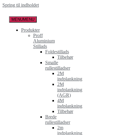
Spring til indholdet
MENU
MENU
Produkter
Proff
Aluminium
Stillads
Foldestillads
Tilbehør
Smalle
rullestilladser
2M
indplankning
2M
indplankning
(AGR)
4M
indplankning
Tilbehør
Brede
rullestilladser
2m
indplankning