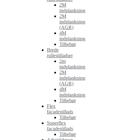
2M
indplankning
2M
indplankning
(AGR)
4M
indplankning
Tilbehør
Brede
rullestilladser
2m
indplankning
2M
indplankning
(AGR)
4M
indplankning
Tilbehør
Flex
facadestillads
Tilbehør
Superflex
facadestillads
Tilbehør
Arbejdsbroer