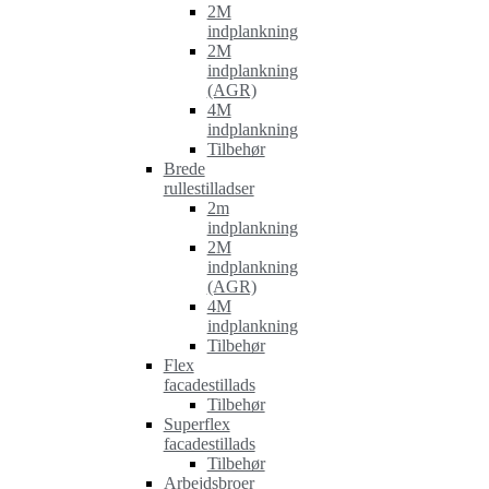
2M
indplankning
2M
indplankning
(AGR)
4M
indplankning
Tilbehør
Brede
rullestilladser
2m
indplankning
2M
indplankning
(AGR)
4M
indplankning
Tilbehør
Flex
facadestillads
Tilbehør
Superflex
facadestillads
Tilbehør
Arbejdsbroer