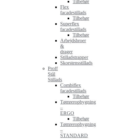
Tilbehør
Flex
facadestillads
Tilbehør
Superflex
facadestillads
Tilbehør
Arbejdsbroer
&
drager
Stilladstrapper
Skorstensstillads
Proff
Stål
Stillads
Combiflex
facadestillads
Tilbehør
Tømreropbygning
–
ERGO
Tilbehør
Tømreropbygning
–
STANDARD