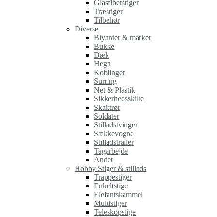
Glasfiberstiger
Træstiger
Tilbehør
Diverse
Blyanter & marker
Bukke
Dæk
Hegn
Koblinger
Surring
Net & Plastik
Sikkerhedsskilte
Skaktrør
Soldater
Stilladstvinger
Sækkevogne
Stilladstrailer
Tagarbejde
Andet
Hobby Stiger & stillads
Trappestiger
Enkeltstige
Elefantskammel
Multistiger
Teleskopstige