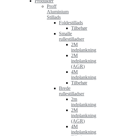
Produkter
Proff
Aluminium
Stillads
Foldestillads
Tilbehør
Smalle
rullestilladser
2M
indplankning
2M
indplankning
(AGR)
4M
indplankning
Tilbehør
Brede
rullestilladser
2m
indplankning
2M
indplankning
(AGR)
4M
indplankning