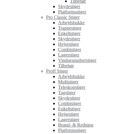
Tilbehør
Skydestiger
Platformsstiger
Pro Classic Stiger
Arbejdsbukke
Trappestiger
Enkeltstiger
Skydestiger
Hejsestiger
Combistiger
Lagerstiger
Vinduespudserstiger
Tilbehør
Proff Stiger
Arbejdsbukke
Multistiger
Teleskopstiger
Tagstiger
Skydestiger
Combistiger
Enkeltstiger
Hejsestiger
Lagerstiger
Brand- & Redning
Platformsstiger