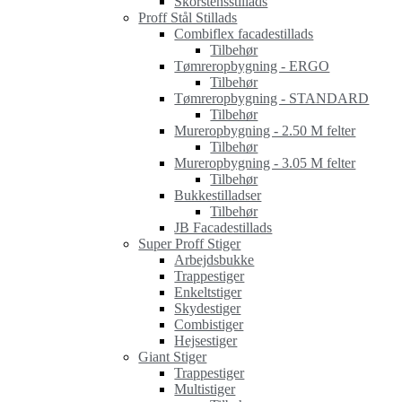
Skorstensstillads
Proff Stål Stillads
Combiflex facadestillads
Tilbehør
Tømreropbygning - ERGO
Tilbehør
Tømreropbygning - STANDARD
Tilbehør
Mureropbygning - 2.50 M felter
Tilbehør
Mureropbygning - 3.05 M felter
Tilbehør
Bukkestilladser
Tilbehør
JB Facadestillads
Super Proff Stiger
Arbejdsbukke
Trappestiger
Enkeltstiger
Skydestiger
Combistiger
Hejsestiger
Giant Stiger
Trappestiger
Multistiger