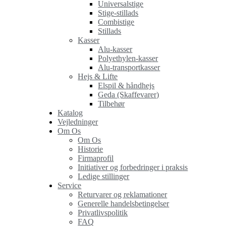
Universalstige
Stige-stillads
Combistige
Stillads
Kasser
Alu-kasser
Polyethylen-kasser
Alu-transportkasser
Hejs & Lifte
Elspil & håndhejs
Geda (Skaffevarer)
Tilbehør
Katalog
Vejledninger
Om Os
Om Os
Historie
Firmaprofil
Initiativer og forbedringer i praksis
Ledige stillinger
Service
Returvarer og reklamationer
Generelle handelsbetingelser
Privatlivspolitik
FAQ