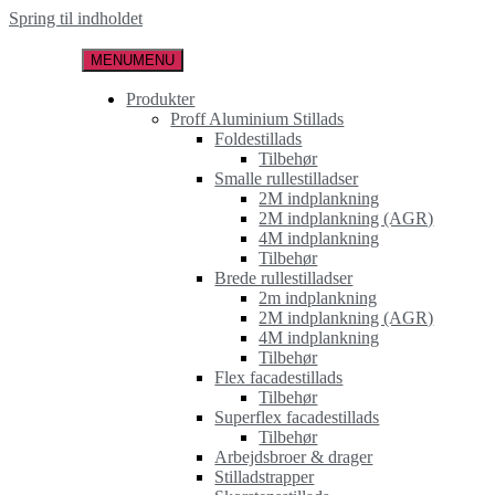
Spring til indholdet
MENU
MENU
Produkter
Proff Aluminium Stillads
Foldestillads
Tilbehør
Smalle rullestilladser
2M indplankning
2M indplankning (AGR)
4M indplankning
Tilbehør
Brede rullestilladser
2m indplankning
2M indplankning (AGR)
4M indplankning
Tilbehør
Flex facadestillads
Tilbehør
Superflex facadestillads
Tilbehør
Arbejdsbroer & drager
Stilladstrapper