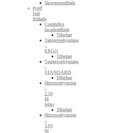
Skorstensstillads
Proff
Stål
Stillads
Combiflex
facadestillads
Tilbehør
Tømreropbygning
–
ERGO
Tilbehør
Tømreropbygning
–
STANDARD
Tilbehør
Mureropbygning
–
2.50
M
felter
Tilbehør
Mureropbygning
–
3.05
M