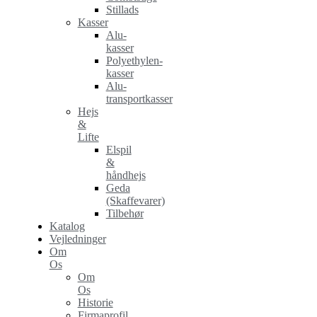
Stillads
Kasser
Alu-
kasser
Polyethylen-
kasser
Alu-
transportkasser
Hejs
&
Lifte
Elspil
&
håndhejs
Geda
(Skaffevarer)
Tilbehør
Katalog
Vejledninger
Om
Os
Om
Os
Historie
Firmaprofil