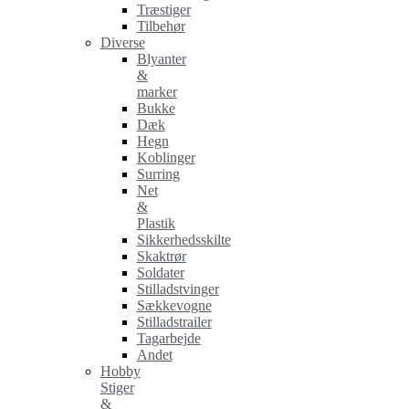
Træstiger
Tilbehør
Diverse
Blyanter
&
marker
Bukke
Dæk
Hegn
Koblinger
Surring
Net
&
Plastik
Sikkerhedsskilte
Skaktrør
Soldater
Stilladstvinger
Sækkevogne
Stilladstrailer
Tagarbejde
Andet
Hobby
Stiger
&