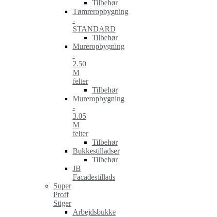
Tilbehør
Tømreropbygning
-
STANDARD
Tilbehør
Mureropbygning
-
2.50
M
felter
Tilbehør
Mureropbygning
-
3.05
M
felter
Tilbehør
Bukkestilladser
Tilbehør
JB
Facadestillads
Super
Proff
Stiger
Arbejdsbukke