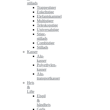
stillads
Trappestiger
Enkeltstige
Elefantskammel
Multistiger
Teleskopstige
Universalstige
Stige-
stillads
Combistige
Stillads
Kasser
Alu-
kasser
Polyethylen-
kasser
Alu-
transportkasser
Hejs
&
Lifte
Elspil
&
håndhejs
Geda