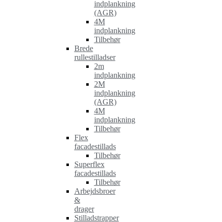
indplankning
(AGR)
4M
indplankning
Tilbehør
Brede
rullestilladser
2m
indplankning
2M
indplankning
(AGR)
4M
indplankning
Tilbehør
Flex
facadestillads
Tilbehør
Superflex
facadestillads
Tilbehør
Arbejdsbroer
&
drager
Stilladstrapper