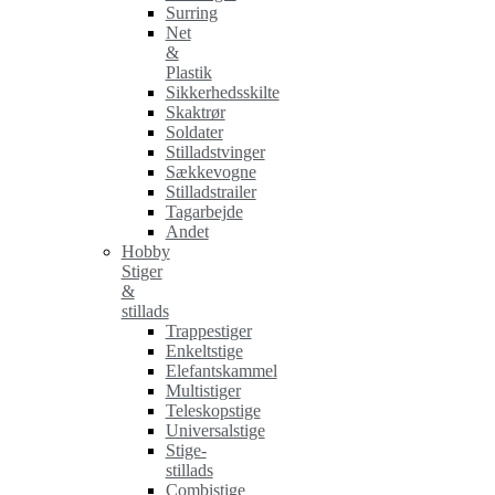
Surring
Net
&
Plastik
Sikkerhedsskilte
Skaktrør
Soldater
Stilladstvinger
Sækkevogne
Stilladstrailer
Tagarbejde
Andet
Hobby
Stiger
&
stillads
Trappestiger
Enkeltstige
Elefantskammel
Multistiger
Teleskopstige
Universalstige
Stige-
stillads
Combistige