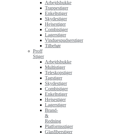
Arbejdsbukke
Trappestiger
Enkeltstiger
Skydestiger
Hejsestiger
Combistiger
Lagerstiger
Vinduespudserstiger
Tilbehør
Proff
Stiger
Arbejdsbukke
Multistiger
Teleskopstiger
Tagstiger
Skydestiger
Combistiger
Enkeltstiger
Hejsestiger
Lagerstiger
Brand-
&
Redning
Platformsstiger
Glasfiberstiger