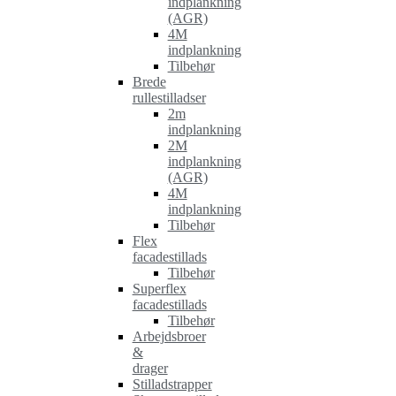
indplankning
(AGR)
4M
indplankning
Tilbehør
Brede
rullestilladser
2m
indplankning
2M
indplankning
(AGR)
4M
indplankning
Tilbehør
Flex
facadestillads
Tilbehør
Superflex
facadestillads
Tilbehør
Arbejdsbroer
&
drager
Stilladstrapper