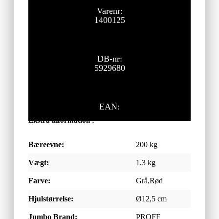
Varenr:
1400125
DB-nr:
5929680
EAN:
Ekstra information :
Bæreevne:
200 kg
Vægt:
1,3 kg
Farve:
Grå,Rød
Hjulstørrelse:
Ø12,5 cm
Jumbo Brand:
PROFF