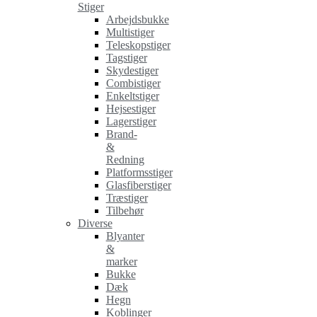
Stiger
Arbejdsbukke
Multistiger
Teleskopstiger
Tagstiger
Skydestiger
Combistiger
Enkeltstiger
Hejsestiger
Lagerstiger
Brand-
&
Redning
Platformsstiger
Glasfiberstiger
Træstiger
Tilbehør
Diverse
Blyanter
&
marker
Bukke
Dæk
Hegn
Koblinger