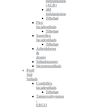
indplankning
(AGR)
4M
indplankning
Tilbehør
Flex
facadestillads
Tilbehør
Superflex
facadestillads
Tilbehør
Arbejdsbroer
&
drager
Stilladstrapper
Skorstensstillads
Proff
Stål
Stillads
Combiflex
facadestillads
Tilbehør
Tømreropbygning
-
ERGO