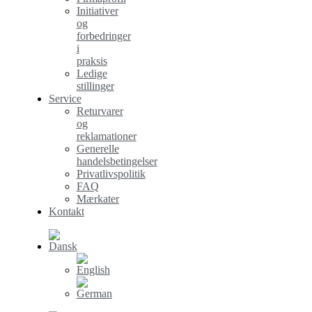
Initiativer
og
forbedringer
i
praksis
Ledige
stillinger
Service
Returvarer
og
reklamationer
Generelle
handelsbetingelser
Privatlivspolitik
FAQ
Mærkater
Kontakt