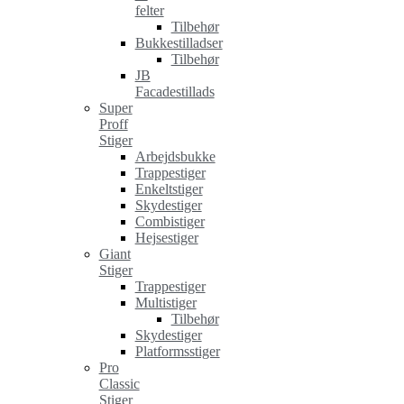
felter
Tilbehør
Bukkestilladser
Tilbehør
JB
Facadestillads
Super
Proff
Stiger
Arbejdsbukke
Trappestiger
Enkeltstiger
Skydestiger
Combistiger
Hejsestiger
Giant
Stiger
Trappestiger
Multistiger
Tilbehør
Skydestiger
Platformsstiger
Pro
Classic
Stiger