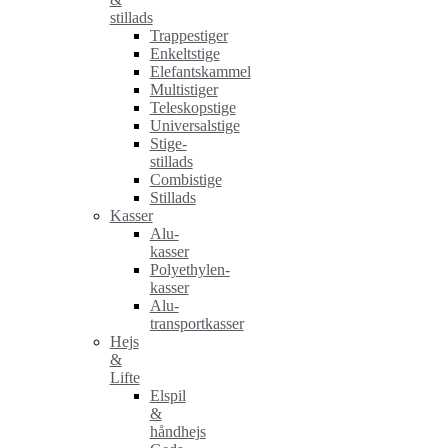
stillads
Trappestiger
Enkeltstige
Elefantskammel
Multistiger
Teleskopstige
Universalstige
Stige-
stillads
Combistige
Stillads
Kasser
Alu-
kasser
Polyethylen-
kasser
Alu-
transportkasser
Hejs
&
Lifte
Elspil
&
håndhejs