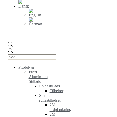
Products
search
Produkter
Proff
Aluminium
Stillads
Foldestillads
Tilbehør
Smalle
rullestilladser
2M
indplankning
2M