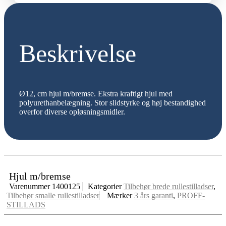
Beskrivelse
Ø12, cm hjul m/bremse. Ekstra kraftigt hjul med
polyurethanbelægning. Stor slidstyrke og høj bestandighed
overfor diverse opløsningsmidler.
Hjul m/bremse
Varenummer
1400125
Kategorier
Tilbehør brede rullestilladser
,
Tilbehør smalle rullestilladser
Mærker
3 års garanti
,
PROFF-
STILLADS