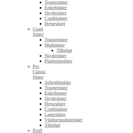
Trappestiger
Enkeltstiger
Skydestiger
Combistiger
Hejsestiger
Giant
Stiger
Trappestiger
Multistiger
Tilbehør
Skydestiger
Platformsstiger
Pro
Classic
Stiger
Arbejdsbukke
Trappestiger
Enkeltstiger
Skydestiger
Hejsestiger
Combistiger
Lagerstiger
Vinduespudserstiger
Tilbehør
Proff