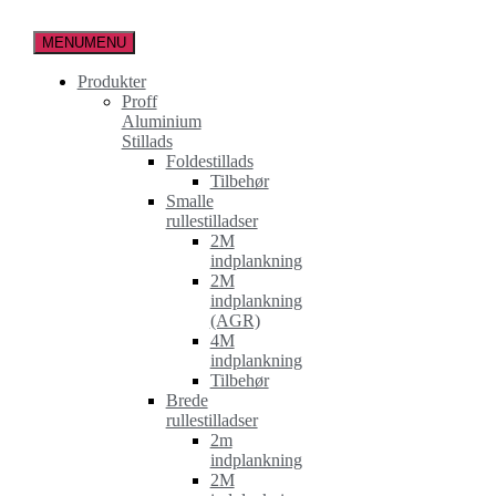
Spring
til
MENU
MENU
indholdet
Produkter
Proff
Aluminium
Stillads
Foldestillads
Tilbehør
Smalle
rullestilladser
2M
indplankning
2M
indplankning
(AGR)
4M
indplankning
Tilbehør
Brede
rullestilladser
2m
indplankning
2M