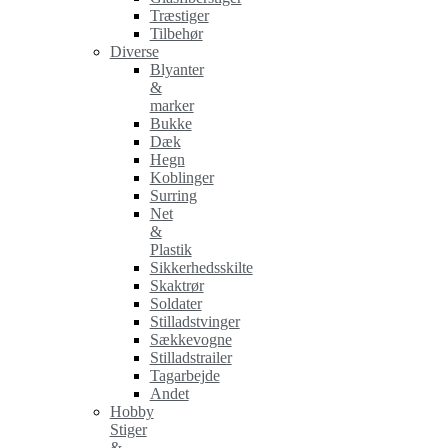
Træstiger
Tilbehør
Diverse
Blyanter
&
marker
Bukke
Dæk
Hegn
Koblinger
Surring
Net
&
Plastik
Sikkerhedsskilte
Skaktrør
Soldater
Stilladstvinger
Sækkevogne
Stilladstrailer
Tagarbejde
Andet
Hobby
Stiger
&