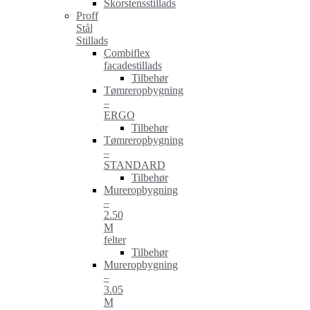
Skorstensstillads
Proff
Stål
Stillads
Combiflex
facadestillads
Tilbehør
Tømreropbygning
–
ERGO
Tilbehør
Tømreropbygning
–
STANDARD
Tilbehør
Mureropbygning
–
2.50
M
felter
Tilbehør
Mureropbygning
–
3.05
M