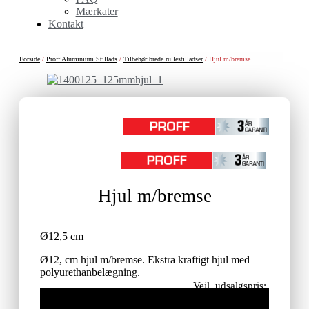
Mærkater
Kontakt
Forside
/
Proff Aluminium Stillads
/
Tilbehør brede rullestilladser
/ Hjul m/bremse
Hjul m/bremse
Ø12,5 cm
Ø12, cm hjul m/bremse. Ekstra kraftigt hjul med
polyurethanbelægning.
Vejl. udsalgspris:
250,00
kr.
ekskl. moms