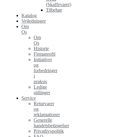
(Skaffevarer)
Tilbehør
Katalog
Vejledninger
Om
Os
Om
Os
Historie
Firmaprofil
Initiativer
og
forbedringer
i
praksis
Ledige
stillinger
Service
Returvarer
og
reklamationer
Generelle
handelsbetingelser
Privatlivspolitik
FAQ