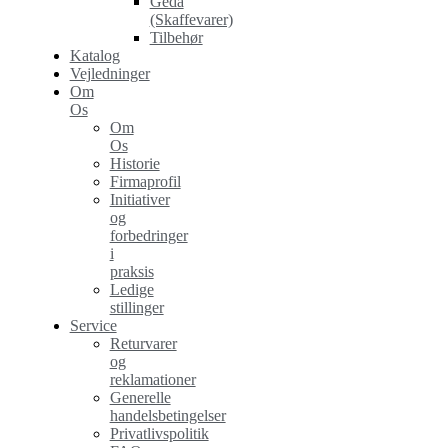
Geda
(Skaffevarer)
Tilbehør
Katalog
Vejledninger
Om
Os
Om
Os
Historie
Firmaprofil
Initiativer
og
forbedringer
i
praksis
Ledige
stillinger
Service
Returvarer
og
reklamationer
Generelle
handelsbetingelser
Privatlivspolitik