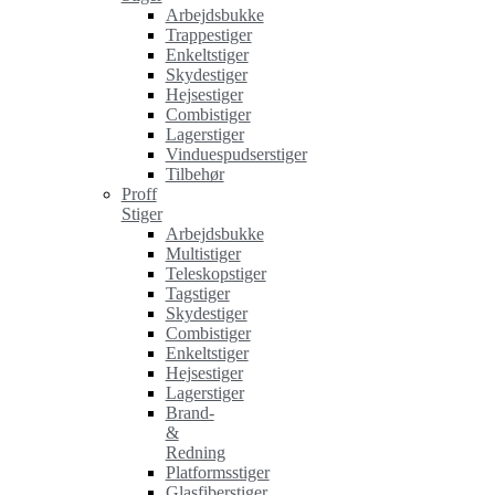
Arbejdsbukke
Trappestiger
Enkeltstiger
Skydestiger
Hejsestiger
Combistiger
Lagerstiger
Vinduespudserstiger
Tilbehør
Proff
Stiger
Arbejdsbukke
Multistiger
Teleskopstiger
Tagstiger
Skydestiger
Combistiger
Enkeltstiger
Hejsestiger
Lagerstiger
Brand-
&
Redning
Platformsstiger
Glasfiberstiger