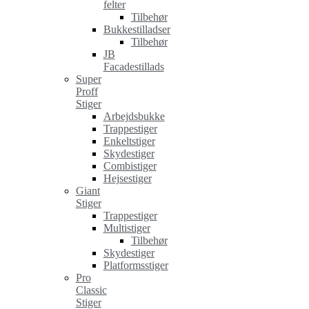
felter
Tilbehør
Bukkestilladser
Tilbehør
JB
Facadestillads
Super
Proff
Stiger
Arbejdsbukke
Trappestiger
Enkeltstiger
Skydestiger
Combistiger
Hejsestiger
Giant
Stiger
Trappestiger
Multistiger
Tilbehør
Skydestiger
Platformsstiger
Pro
Classic
Stiger