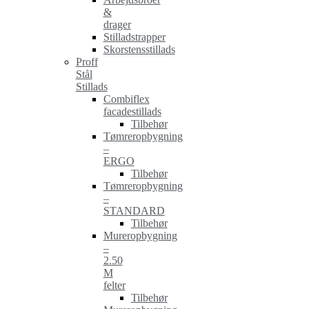
&
drager
Stilladstrapper
Skorstensstillads
Proff
Stål
Stillads
Combiflex
facadestillads
Tilbehør
Tømreropbygning
–
ERGO
Tilbehør
Tømreropbygning
–
STANDARD
Tilbehør
Mureropbygning
–
2.50
M
felter
Tilbehør