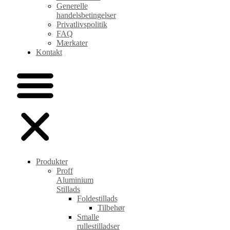
Generelle
handelsbetingelser
Privatlivspolitik
FAQ
Mærkater
Kontakt
Produkter
Proff
Aluminium
Stillads
Foldestillads
Tilbehør
Smalle
rullestilladser