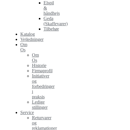
Elspil
&
håndhejs
Geda
(Skaffevarer)
Tilbehør
Katalog
Vejledninger
Om
Os
Om
Os
Historie
Firmaprofil
Initiativer
og
forbedringer
i
praksis
Ledige
stillinger
Service
Returvarer
og
reklamationer