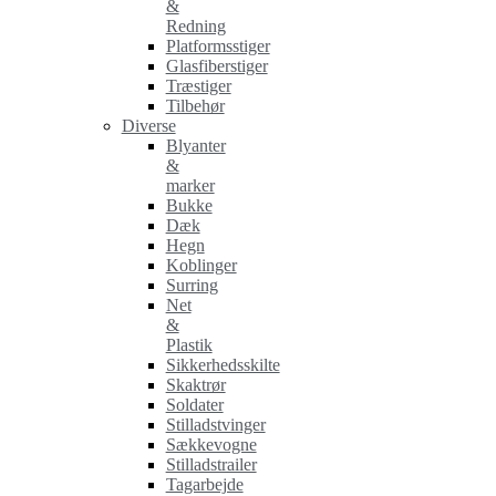
&
Redning
Platformsstiger
Glasfiberstiger
Træstiger
Tilbehør
Diverse
Blyanter
&
marker
Bukke
Dæk
Hegn
Koblinger
Surring
Net
&
Plastik
Sikkerhedsskilte
Skaktrør
Soldater
Stilladstvinger
Sækkevogne
Stilladstrailer
Tagarbejde