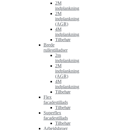
2M
indplankning
2M
indplankning
(AGR)
4M
indplankning
Tilbehør
Brede
rullestilladser
2m
indplankning
2M
indplankning
(AGR)
4M
indplankning
Tilbehør
Flex
facadestillads
Tilbehør
Superflex
facadestillads
Tilbehør
Arbejdsbroer