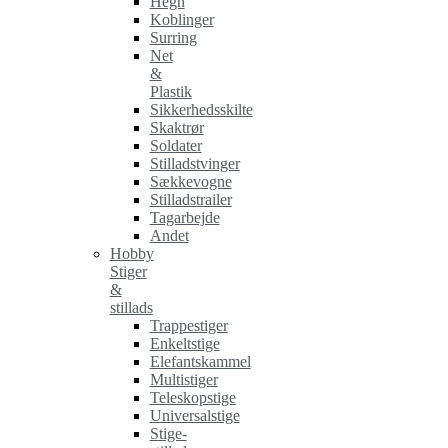
Hegn
Koblinger
Surring
Net
&
Plastik
Sikkerhedsskilte
Skaktrør
Soldater
Stilladstvinger
Sækkevogne
Stilladstrailer
Tagarbejde
Andet
Hobby
Stiger
&
stillads
Trappestiger
Enkeltstige
Elefantskammel
Multistiger
Teleskopstige
Universalstige
Stige-