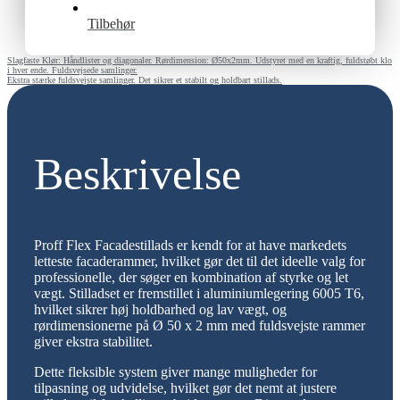
Tilbehør
Slagfaste Klør: Håndlister og diagonaler. Rørdimension: Ø50x2mm. Udstyret med en kraftig, fuldstøbt klo
i hver ende. Fuldsvejsede samlinger.
Ekstra stærke fuldsvejste samlinger. Det sikrer et stabilt og holdbart stillads.
Beskrivelse
Proff Flex Facadestillads er kendt for at have markedets
letteste facaderammer, hvilket gør det til det ideelle valg for
professionelle, der søger en kombination af styrke og let
vægt. Stilladset er fremstillet i aluminiumlegering 6005 T6,
hvilket sikrer høj holdbarhed og lav vægt, og
rørdimensionerne på Ø 50 x 2 mm med fuldsvejste rammer
giver ekstra stabilitet.
Dette fleksible system giver mange muligheder for
tilpasning og udvidelse, hvilket gør det nemt at justere