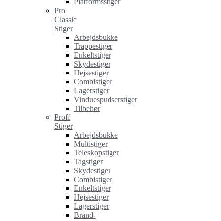
Platformsstiger
Pro
Classic
Stiger
Arbejdsbukke
Trappestiger
Enkeltstiger
Skydestiger
Hejsestiger
Combistiger
Lagerstiger
Vinduespudserstiger
Tilbehør
Proff
Stiger
Arbejdsbukke
Multistiger
Teleskopstiger
Tagstiger
Skydestiger
Combistiger
Enkeltstiger
Hejsestiger
Lagerstiger
Brand-