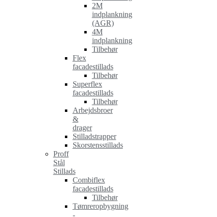
2M
indplankning
(AGR)
4M
indplankning
Tilbehør
Flex
facadestillads
Tilbehør
Superflex
facadestillads
Tilbehør
Arbejdsbroer
&
drager
Stilladstrapper
Skorstensstillads
Proff
Stål
Stillads
Combiflex
facadestillads
Tilbehør
Tømreropbygning
-