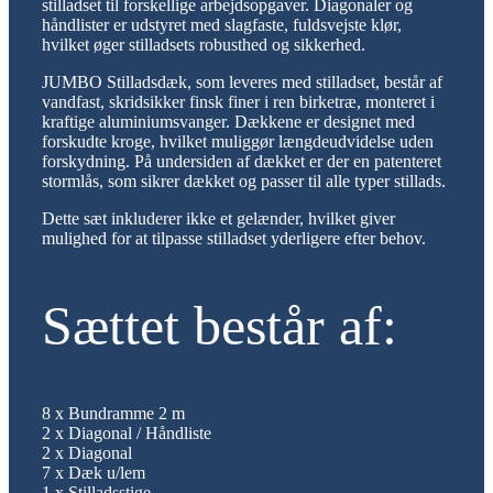
stilladset til forskellige arbejdsopgaver. Diagonaler og
håndlister er udstyret med slagfaste, fuldsvejste klør,
hvilket øger stilladsets robusthed og sikkerhed.
JUMBO Stilladsdæk, som leveres med stilladset, består af
vandfast, skridsikker finsk finer i ren birketræ, monteret i
kraftige aluminiumsvanger. Dækkene er designet med
forskudte kroge, hvilket muliggør længdeudvidelse uden
forskydning. På undersiden af dækket er der en patenteret
stormlås, som sikrer dækket og passer til alle typer stillads.
Dette sæt inkluderer ikke et gelænder, hvilket giver
mulighed for at tilpasse stilladset yderligere efter behov.
Sættet består af:
8 x Bundramme 2 m
2 x Diagonal / Håndliste
2 x Diagonal
7 x Dæk u/lem
1 x Stilladsstige