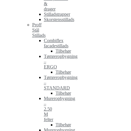
&
drager
Stilladstrapper
Skorstensstillads
Proff
Stål
Stillads
Combiflex
facadestillads
Tilbehør
Tømreropbygning
–
ERGO
Tilbehør
Tømreropbygning
–
STANDARD
Tilbehør
Mureropbygning
–
2.50
M
felter
Tilbehør
Mureropbygning