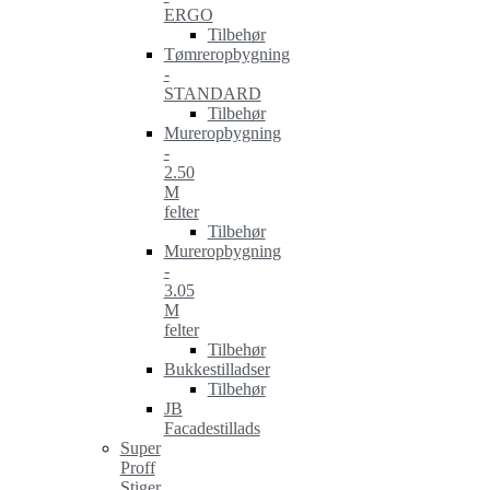
ERGO
Tilbehør
Tømreropbygning
-
STANDARD
Tilbehør
Mureropbygning
-
2.50
M
felter
Tilbehør
Mureropbygning
-
3.05
M
felter
Tilbehør
Bukkestilladser
Tilbehør
JB
Facadestillads
Super
Proff
Stiger