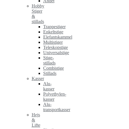
Andet
Hobby
Stiger
&
stillads
Trappestiger
Enkeltstige
Elefantskammel
Multistiger
Teleskopstige
Universalstige
Stige-
stillads
Combistige
Stillads
Kasser
Alu-
kasser
Polyethylen-
kasser
Alu-
transportkasser
Hejs
&
Lifte