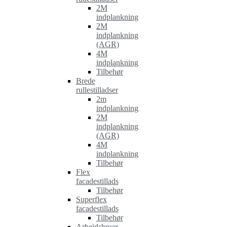
2M
indplankning
2M
indplankning
(AGR)
4M
indplankning
Tilbehør
Brede
rullestilladser
2m
indplankning
2M
indplankning
(AGR)
4M
indplankning
Tilbehør
Flex
facadestillads
Tilbehør
Superflex
facadestillads
Tilbehør
Arbejdsbroer