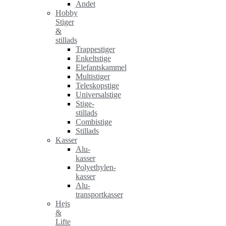
Andet
Hobby
Stiger
&
stillads
Trappestiger
Enkeltstige
Elefantskammel
Multistiger
Teleskopstige
Universalstige
Stige-
stillads
Combistige
Stillads
Kasser
Alu-
kasser
Polyethylen-
kasser
Alu-
transportkasser
Hejs
&
Lifte