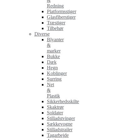
&
Redning
Platformsstiger
Glasfiberstiger
Træstiger
Tilbehør
Diverse
Blyanter
&
marker
Bukke
Dæk
Hegn
Koblinger
Surring
Net
&
Plastik
Sikkerhedsskilte
Skaktrør
Soldater
Stilladstvinger
Sækkevogne
Stilladstrailer
Tagarbejde