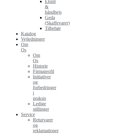
Elspil
&
håndhejs
Geda
(Skaffevarer)
Tilbehør
Katalog
Vejledninger
Om
Os
Om
Os
Historie
Firmaprofil
Initiativer
og
forbedringer
i
praksis
Ledige
stillinger
Service
Returvarer
og
reklamationer