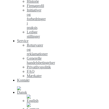
Historie
Firmaprofil
Initiativer
og
forbedringer
i
praksis
Ledige
stillinger
Service
Returvarer
og
reklamationer
Generelle
handelsbetingelser
Privatlivspolitik
FAQ
Mærkater
Kontakt