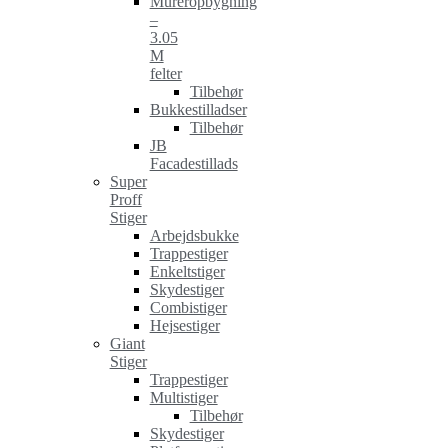
Mureropbygning
–
3.05
M
felter
Tilbehør
Bukkestilladser
Tilbehør
JB
Facadestillads
Super
Proff
Stiger
Arbejdsbukke
Trappestiger
Enkeltstiger
Skydestiger
Combistiger
Hejsestiger
Giant
Stiger
Trappestiger
Multistiger
Tilbehør
Skydestiger