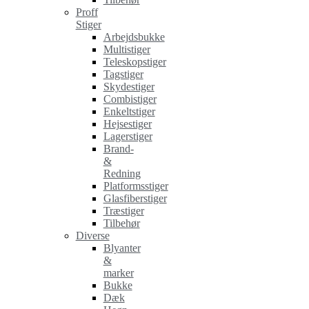
Proff
Stiger
Arbejdsbukke
Multistiger
Teleskopstiger
Tagstiger
Skydestiger
Combistiger
Enkeltstiger
Hejsestiger
Lagerstiger
Brand-
&
Redning
Platformsstiger
Glasfiberstiger
Træstiger
Tilbehør
Diverse
Blyanter
&
marker
Bukke
Dæk