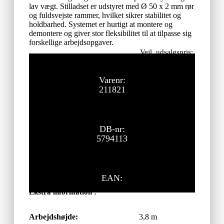
lav vægt. Stilladset er udstyret med Ø 50 x 2 mm rør
og fuldsvejste rammer, hvilket sikrer stabilitet og
holdbarhed. Systemet er hurtigt at montere og
demontere og giver stor fleksibilitet til at tilpasse sig
forskellige arbejdsopgaver.
Vejl. udsalgspris:
27.100,00
kr.
ekskl. moms
Varenr:
211821
DB-nr:
5794113
EAN:
Ekstra information :
Arbejdshøjde:
3,8 m