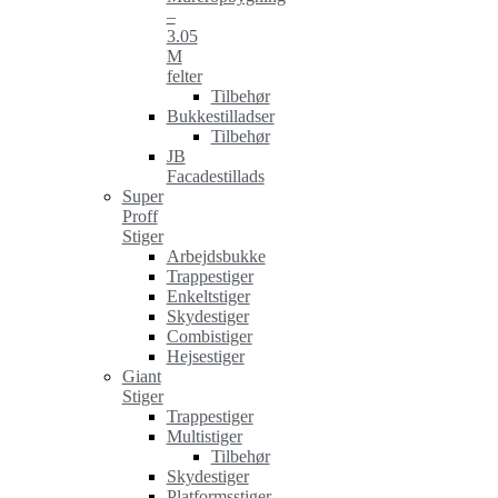
–
3.05
M
felter
Tilbehør
Bukkestilladser
Tilbehør
JB
Facadestillads
Super
Proff
Stiger
Arbejdsbukke
Trappestiger
Enkeltstiger
Skydestiger
Combistiger
Hejsestiger
Giant
Stiger
Trappestiger
Multistiger
Tilbehør
Skydestiger
Platformsstiger