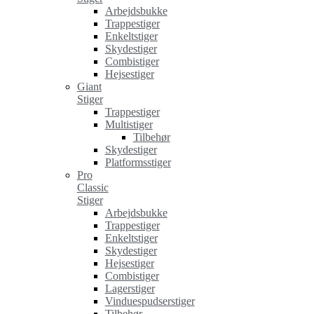
Arbejdsbukke
Trappestiger
Enkeltstiger
Skydestiger
Combistiger
Hejsestiger
Giant
Stiger
Trappestiger
Multistiger
Tilbehør
Skydestiger
Platformsstiger
Pro
Classic
Stiger
Arbejdsbukke
Trappestiger
Enkeltstiger
Skydestiger
Hejsestiger
Combistiger
Lagerstiger
Vinduespudserstiger
Tilbehør