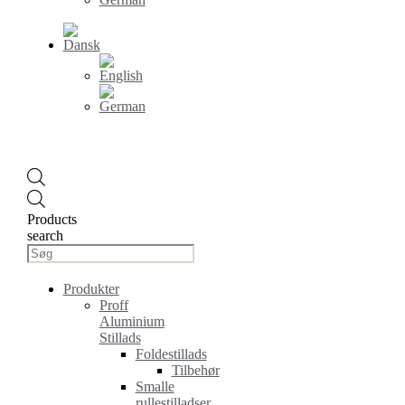
Products
search
Produkter
Proff
Aluminium
Stillads
Foldestillads
Tilbehør
Smalle
rullestilladser