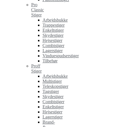
Pro
Classic
Stiger
Arbejdsbukke
Trappestiger
Enkeltstiger
Skydestiger
Hejsestiger
Combistiger
Lagerstiger
Vinduespudserstiger
Tilbehør
Proff
Stiger
Arbejdsbukke
Multistiger
Teleskopstiger
Tagstiger
Skydestiger
Combistiger
Enkeltstiger
Hejsestiger
Lagerstiger
Brand-