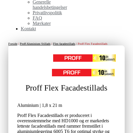
Generelle
handelsbetingelser
Privatlivspolitik
FAQ
Mærkater
Kontakt
Forside
/
Proff Aluminium Stillads
/
Flex facadestillads
/ Proff Flex Facadestillads
Proff Flex Facadestillads
Aluminium | 1,8 x 21 m
Proff Flex Facadestillads er produceret i
overensstemmelse med HD1000 og er markedets
letteste facadestillads med rammer fremstillet i
aluminiumlegering 6005 T6 for optimal styrke og