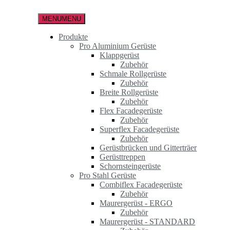
Zum
Inhalt
MENU
MENU
springen
Produkte
Pro Aluminium Gerüste
Klappgerüst
Zubehör
Schmale Rollgerüste
Zubehör
Breite Rollgerüste
Zubehör
Flex Facadegerüste
Zubehör
Superflex Facadegerüste
Zubehör
Gerüstbrücken und Gitterträer
Gerüsttreppen
Schornsteingerüste
Pro Stahl Gerüste
Combiflex Facadegerüste
Zubehör
Maurergerüst - ERGO
Zubehör
Maurergerüst - STANDARD