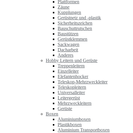
Plattformen
Zäune
Kupplungen
Gerüstnetz und -plastik
Sicherheitszeichen
Bauschuttrutschen
Baustützen
Gerüstklemmen
Sackwagen
Dacharbeit
Anderes
Hobby Leitern und Gerüste
Treppenleitern
Einzelleiter
Elefantenhocker
Teleskop-Mehrzweckleiter
Teleskopleitern
Universalleiter
Leitergerüst
Mehrzweckleitern
Gerüste
Boxen
Aluminiumboxen
Plastikboxen
Aluminium Transportboxen