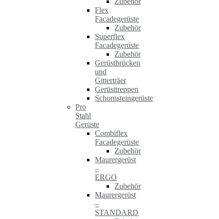
Zubehör
Flex
Facadegerüste
Zubehör
Superflex
Facadegerüste
Zubehör
Gerüstbrücken
und
Gitterträer
Gerüsttreppen
Schornsteingerüste
Pro
Stahl
Gerüste
Combiflex
Facadegerüste
Zubehör
Maurergerüst
–
ERGO
Zubehör
Maurergerüst
–
STANDARD