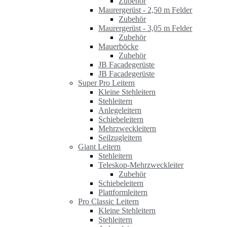
Zubehör
Maurergerüst - 2,50 m Felder
Zubehör
Maurergerüst - 3,05 m Felder
Zubehör
Mauerböcke
Zubehör
JB Facadegerüste
JB Facadegerüste
Super Pro Leitern
Kleine Stehleitern
Stehleitern
Anlegeleitern
Schiebeleitern
Mehrzweckleitern
Seilzugleitern
Giant Leitern
Stehleitern
Teleskop-Mehrzweckleiter
Zubehör
Schiebeleitern
Plattformleitern
Pro Classic Leitern
Kleine Stehleitern
Stehleitern