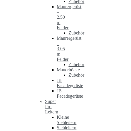
Zubehör
Maurergerüst
–
2,50
m
Felder
Zubehör
Maurergerüst
–
3,05
m
Felder
Zubehör
Mauerböcke
Zubehör
JB
Facadegerüste
JB
Facadegerüste
Super
Pro
Leitern
Kleine
Stehleitern
Stehleitern