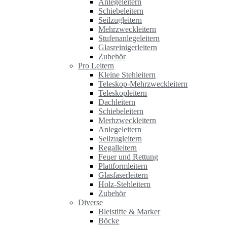
Anlegeleitern
Schiebeleitern
Seilzugleitern
Mehrzweckleitern
Stufenanlegeleitern
Glasreinigerleitern
Zubehör
Pro Leitern
Kleine Stehleitern
Teleskop-Mehrzweckleitern
Teleskopleitern
Dachleitern
Schiebeleitern
Merhzweckleitern
Anlegeleitern
Seilzugleitern
Regalleitern
Feuer und Rettung
Plattformleitern
Glasfaserleitern
Holz-Stehleitern
Zubehör
Diverse
Bleistifte & Marker
Böcke