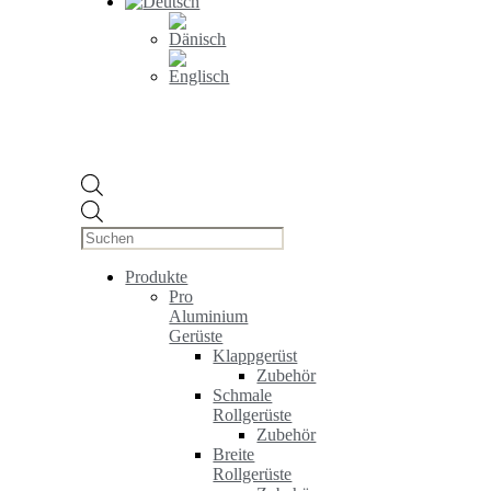
Products
search
Produkte
Pro
Aluminium
Gerüste
Klappgerüst
Zubehör
Schmale
Rollgerüste
Zubehör
Breite
Rollgerüste