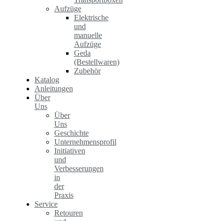
Aufzüge
Elektrische
und
manuelle
Aufzüge
Geda
(Bestellwaren)
Zubehör
Katalog
Anleitungen
Über
Uns
Über
Uns
Geschichte
Unternehmensprofil
Initiativen
und
Verbesserungen
in
der
Praxis
Service
Retouren