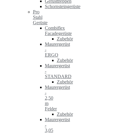
Gerüsttreppen
Schornsteingerüste
Pro
Stahl
Gerüste
Combiflex
Facadegerüste
Zubehör
Maurergerüst
-
ERGO
Zubehör
Maurergerüst
-
STANDARD
Zubehör
Maurergerüst
-
2,50
m
Felder
Zubehör
Maurergerüst
-
3,05