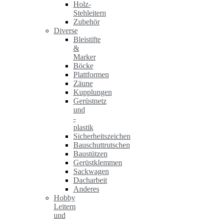
Holz-
Stehleitern
Zubehör
Diverse
Bleistifte
&
Marker
Böcke
Plattformen
Zäune
Kupplungen
Gerüstnetz
und
-
plastik
Sicherheitszeichen
Bauschuttrutschen
Baustützen
Gerüstklemmen
Sackwagen
Dacharbeit
Anderes
Hobby
Leitern
und