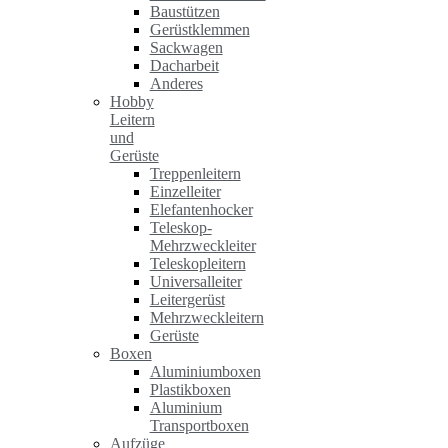
Baustützen
Gerüstklemmen
Sackwagen
Dacharbeit
Anderes
Hobby
Leitern
und
Gerüste
Treppenleitern
Einzelleiter
Elefantenhocker
Teleskop-
Mehrzweckleiter
Teleskopleitern
Universalleiter
Leitergerüst
Mehrzweckleitern
Gerüste
Boxen
Aluminiumboxen
Plastikboxen
Aluminium
Transportboxen
Aufzüge