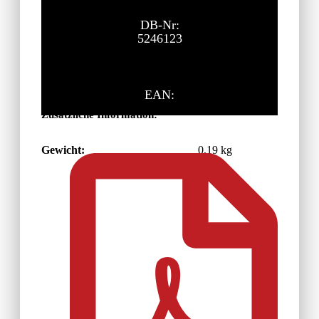
DB-Nr:
5246123
EAN:
Zusätzliche Information:
Gewicht:
0,19 kg