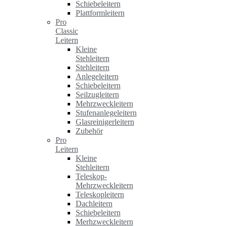
Schiebeleitern
Plattformleitern
Pro
Classic
Leitern
Kleine
Stehleitern
Stehleitern
Anlegeleitern
Schiebeleitern
Seilzugleitern
Mehrzweckleitern
Stufenanlegeleitern
Glasreinigerleitern
Zubehör
Pro
Leitern
Kleine
Stehleitern
Teleskop-
Mehrzweckleitern
Teleskopleitern
Dachleitern
Schiebeleitern
Merhzweckleitern