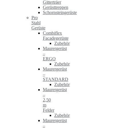
Gitterträer
Gerüsttreppen
Schornsteingerüste
Pro
Stahl
Gerüste
Combiflex
Facadegerüste
Zubehör
Maurergerüst
–
ERGO
Zubehör
Maurergerüst
–
STANDARD
Zubehör
Maurergerüst
–
2,50
m
Felder
Zubehör
Maurergerüst
–