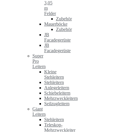
3,05
m
Felder
Zubehör
Mauerböcke
Zubehör
JB
Facadegerüste
JB
Facadegerüste
Super
Pro
Leitern
Kleine
Stehleitern
Stehleitern
Anlegeleitern
Schiebeleitern
Mehrzweckleitern
Seilzugleitern
Giant
Leitern
Stehleitern
Teleskop-
Mehrzweckleiter