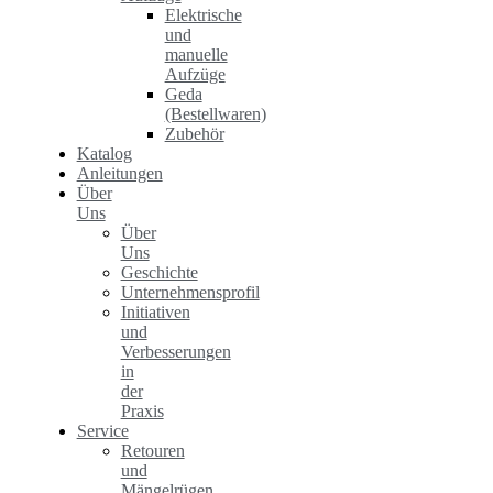
Elektrische
und
manuelle
Aufzüge
Geda
(Bestellwaren)
Zubehör
Katalog
Anleitungen
Über
Uns
Über
Uns
Geschichte
Unternehmensprofil
Initiativen
und
Verbesserungen
in
der
Praxis
Service
Retouren
und
Mängelrügen