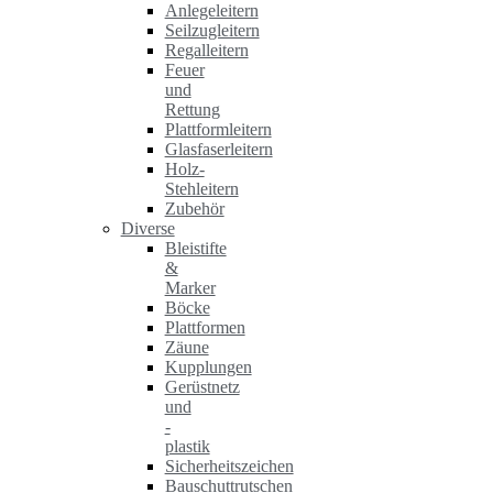
Anlegeleitern
Seilzugleitern
Regalleitern
Feuer
und
Rettung
Plattformleitern
Glasfaserleitern
Holz-
Stehleitern
Zubehör
Diverse
Bleistifte
&
Marker
Böcke
Plattformen
Zäune
Kupplungen
Gerüstnetz
und
-
plastik
Sicherheitszeichen
Bauschuttrutschen