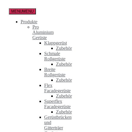
Zum
Inhalt
MENU
MENU
springen
Produkte
Pro
Aluminium
Gerüste
Klappgerüst
Zubehör
Schmale
Rollgerüste
Zubehör
Breite
Rollgerüste
Zubehör
Flex
Facadegerüste
Zubehör
Superflex
Facadegerüste
Zubehör
Gerüstbrücken
und
Gitterträer