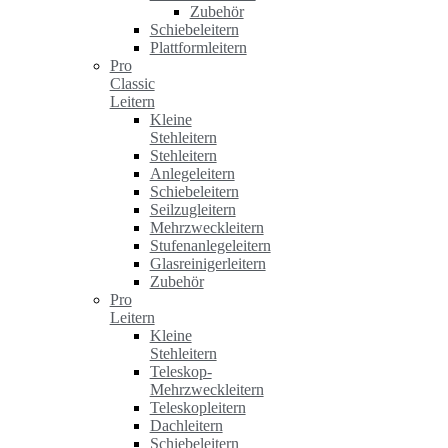
Zubehör
Schiebeleitern
Plattformleitern
Pro
Classic
Leitern
Kleine
Stehleitern
Stehleitern
Anlegeleitern
Schiebeleitern
Seilzugleitern
Mehrzweckleitern
Stufenanlegeleitern
Glasreinigerleitern
Zubehör
Pro
Leitern
Kleine
Stehleitern
Teleskop-
Mehrzweckleitern
Teleskopleitern
Dachleitern
Schiebeleitern