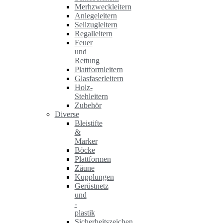
Merhzweckleitern
Anlegeleitern
Seilzugleitern
Regalleitern
Feuer
und
Rettung
Plattformleitern
Glasfaserleitern
Holz-
Stehleitern
Zubehör
Diverse
Bleistifte
&
Marker
Böcke
Plattformen
Zäune
Kupplungen
Gerüstnetz
und
-
plastik
Sicherheitszeichen