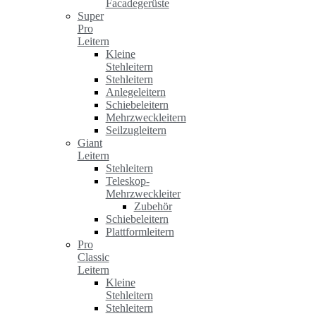
Facadegerüste
Super
Pro
Leitern
Kleine
Stehleitern
Stehleitern
Anlegeleitern
Schiebeleitern
Mehrzweckleitern
Seilzugleitern
Giant
Leitern
Stehleitern
Teleskop-
Mehrzweckleiter
Zubehör
Schiebeleitern
Plattformleitern
Pro
Classic
Leitern
Kleine
Stehleitern
Stehleitern