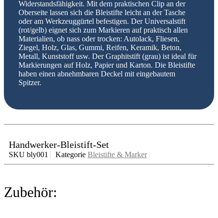
Widerstandsfähigkeit. Mit dem praktischen Clip an der
Oberseite lassen sich die Bleistifte leicht an der Tasche
oder am Werkzeuggürtel befestigen. Der Universalstift
(rot/gelb) eignet sich zum Markieren auf praktisch allen
Materialien, ob nass oder trocken: Autolack, Fliesen,
Ziegel, Holz, Glas, Gummi, Reifen, Keramik, Beton,
Metall, Kunststoff usw. Der Graphitstift (grau) ist ideal für
Markierungen auf Holz, Papier und Karton. Die Bleistifte
haben einen abnehmbaren Deckel mit eingebautem
Spitzer.
Handwerker-Bleistift-Set
SKU
bly001
Kategorie
Bleistifte & Marker
Zubehör: