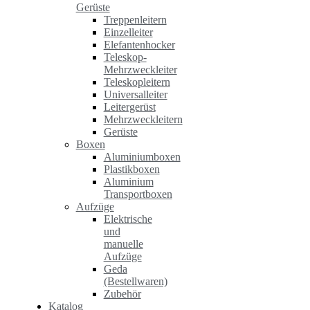
Gerüste
Treppenleitern
Einzelleiter
Elefantenhocker
Teleskop-
Mehrzweckleiter
Teleskopleitern
Universalleiter
Leitergerüst
Mehrzweckleitern
Gerüste
Boxen
Aluminiumboxen
Plastikboxen
Aluminium
Transportboxen
Aufzüge
Elektrische
und
manuelle
Aufzüge
Geda
(Bestellwaren)
Zubehör
Katalog