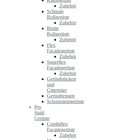
Klappgerüst
Zubehör
Schmale
Rollgerüste
Zubehör
Breite
Rollgerüste
Zubehör
Flex
Facadegerüste
Zubehör
Superflex
Facadegerüste
Zubehör
Gerüstbrücken
und
Gitterträer
Gerüsttreppen
Schornsteingerüste
Pro
Stahl
Gerüste
Combiflex
Facadegerüste
Zubehör