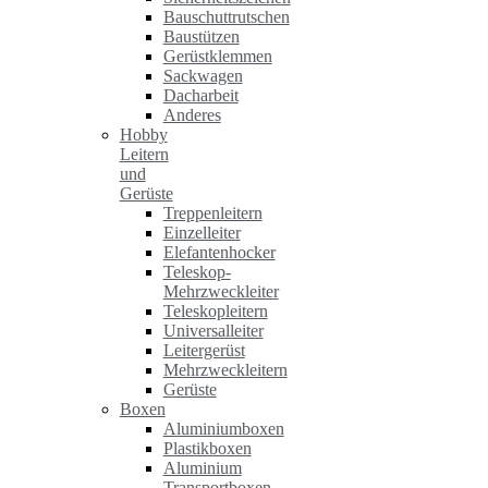
Bauschuttrutschen
Baustützen
Gerüstklemmen
Sackwagen
Dacharbeit
Anderes
Hobby
Leitern
und
Gerüste
Treppenleitern
Einzelleiter
Elefantenhocker
Teleskop-
Mehrzweckleiter
Teleskopleitern
Universalleiter
Leitergerüst
Mehrzweckleitern
Gerüste
Boxen
Aluminiumboxen
Plastikboxen
Aluminium
Transportboxen