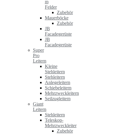
m
Felder
Zubehör
Mauerböcke
Zubehör
JB
Facadegerüste
JB
Facadegerüste
Super
Pro
Leitern
Kleine
Stehleitern
Stehleitern
Anlegeleitern
Schiebeleitern
Mehrzweckleitern
Seilzugleitern
Giant
Leitern
Stehleitern
Teleskop-
Mehrzweckleiter
Zubehör