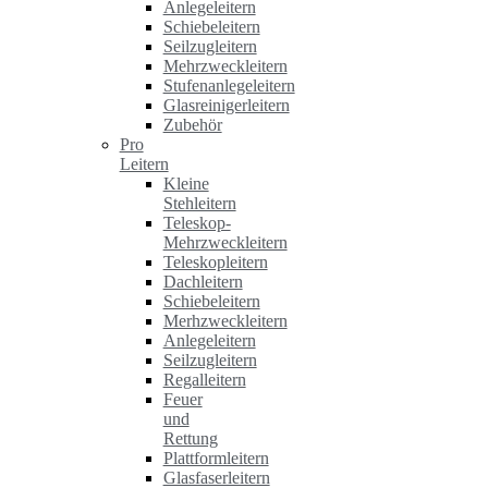
Anlegeleitern
Schiebeleitern
Seilzugleitern
Mehrzweckleitern
Stufenanlegeleitern
Glasreinigerleitern
Zubehör
Pro
Leitern
Kleine
Stehleitern
Teleskop-
Mehrzweckleitern
Teleskopleitern
Dachleitern
Schiebeleitern
Merhzweckleitern
Anlegeleitern
Seilzugleitern
Regalleitern
Feuer
und
Rettung
Plattformleitern
Glasfaserleitern