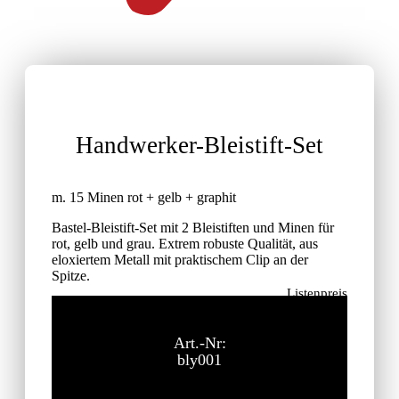
Handwerker-Bleistift-Set
m. 15 Minen rot + gelb + graphit
Bastel-Bleistift-Set mit 2 Bleistiften und Minen für
rot, gelb und grau. Extrem robuste Qualität, aus
eloxiertem Metall mit praktischem Clip an der
Spitze.
Listenpreis
35,60
€
ohne MwSt.
Art.-Nr:
bly001