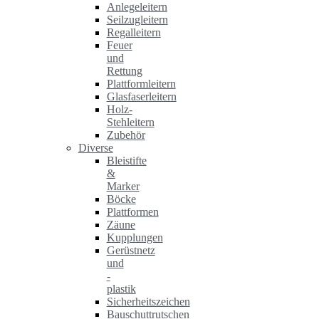
Anlegeleitern
Seilzugleitern
Regalleitern
Feuer
und
Rettung
Plattformleitern
Glasfaserleitern
Holz-
Stehleitern
Zubehör
Diverse
Bleistifte
&
Marker
Böcke
Plattformen
Zäune
Kupplungen
Gerüstnetz
und
-
plastik
Sicherheitszeichen
Bauschuttrutschen