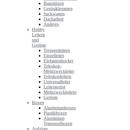
Baustützen
Gerüstklemmen
Sackwagen
Dacharbeit
Anderes
Hobby
Leitern
und
Gerüste
Treppenleitern
Einzelleiter
Elefantenhocker
Teleskop-
Mehrzweckleiter
Teleskopleitern
Universalleiter
Leitergerüst
Mehrzweckleitern
Gerüste
Boxen
Aluminiumboxen
Plastikboxen
Aluminium
Transportboxen
Aufzüge