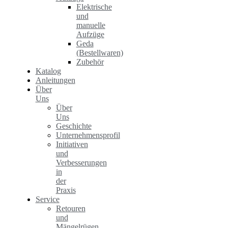
Elektrische
und
manuelle
Aufzüge
Geda
(Bestellwaren)
Zubehör
Katalog
Anleitungen
Über
Uns
Über
Uns
Geschichte
Unternehmensprofil
Initiativen
und
Verbesserungen
in
der
Praxis
Service
Retouren
und
Mängelrügen