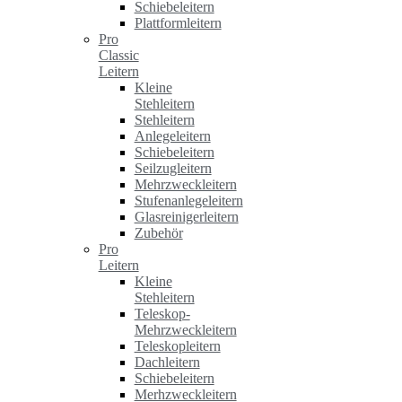
Schiebeleitern
Plattformleitern
Pro
Classic
Leitern
Kleine
Stehleitern
Stehleitern
Anlegeleitern
Schiebeleitern
Seilzugleitern
Mehrzweckleitern
Stufenanlegeleitern
Glasreinigerleitern
Zubehör
Pro
Leitern
Kleine
Stehleitern
Teleskop-
Mehrzweckleitern
Teleskopleitern
Dachleitern
Schiebeleitern
Merhzweckleitern