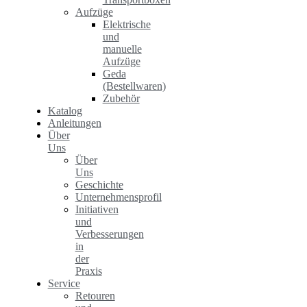
Aufzüge
Elektrische
und
manuelle
Aufzüge
Geda
(Bestellwaren)
Zubehör
Katalog
Anleitungen
Über
Uns
Über
Uns
Geschichte
Unternehmensprofil
Initiativen
und
Verbesserungen
in
der
Praxis
Service
Retouren