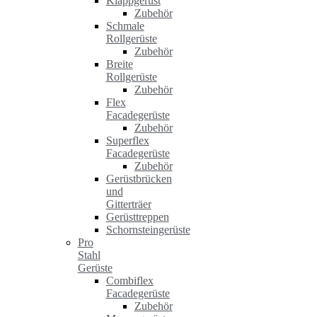
Klappgerüst
Zubehör
Schmale
Rollgerüste
Zubehör
Breite
Rollgerüste
Zubehör
Flex
Facadegerüste
Zubehör
Superflex
Facadegerüste
Zubehör
Gerüstbrücken
und
Gitterträer
Gerüsttreppen
Schornsteingerüste
Pro
Stahl
Gerüste
Combiflex
Facadegerüste
Zubehör