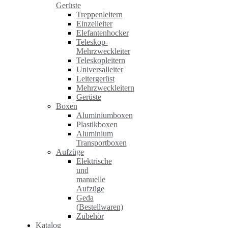
Gerüste
Treppenleitern
Einzelleiter
Elefantenhocker
Teleskop-
Mehrzweckleiter
Teleskopleitern
Universalleiter
Leitergerüst
Mehrzweckleitern
Gerüste
Boxen
Aluminiumboxen
Plastikboxen
Aluminium
Transportboxen
Aufzüge
Elektrische
und
manuelle
Aufzüge
Geda
(Bestellwaren)
Zubehör
Katalog