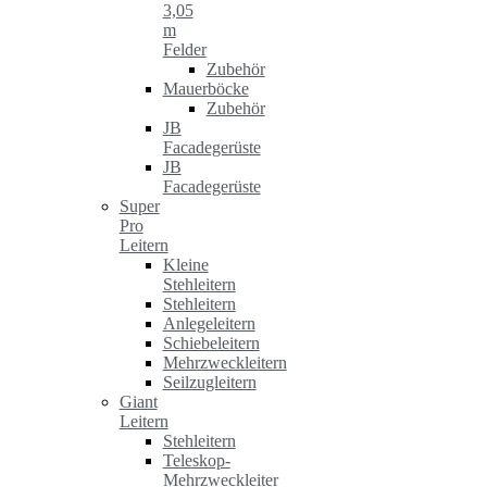
3,05
m
Felder
Zubehör
Mauerböcke
Zubehör
JB
Facadegerüste
JB
Facadegerüste
Super
Pro
Leitern
Kleine
Stehleitern
Stehleitern
Anlegeleitern
Schiebeleitern
Mehrzweckleitern
Seilzugleitern
Giant
Leitern
Stehleitern
Teleskop-
Mehrzweckleiter