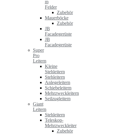
m
Felder
Zubehör
Mauerböcke
Zubehör
JB
Facadegerüste
JB
Facadegerüste
Super
Pro
Leitern
Kleine
Stehleitern
Stehleitern
Anlegeleitern
Schiebeleitern
Mehrzweckleitern
Seilzugleitern
Giant
Leitern
Stehleitern
Teleskop-
Mehrzweckleiter
Zubehör