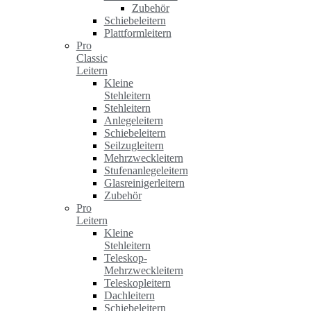
Zubehör
Schiebeleitern
Plattformleitern
Pro
Classic
Leitern
Kleine
Stehleitern
Stehleitern
Anlegeleitern
Schiebeleitern
Seilzugleitern
Mehrzweckleitern
Stufenanlegeleitern
Glasreinigerleitern
Zubehör
Pro
Leitern
Kleine
Stehleitern
Teleskop-
Mehrzweckleitern
Teleskopleitern
Dachleitern
Schiebeleitern