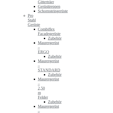
Gitterträer
Gerüsttreppen
Schornsteingerüste
Pro
Stahl
Gerüste
Combiflex
Facadegerüste
Zubehör
Maurergerüst
–
ERGO
Zubehör
Maurergerüst
–
STANDARD
Zubehör
Maurergerüst
–
2,50
m
Felder
Zubehör
Maurergerüst
–