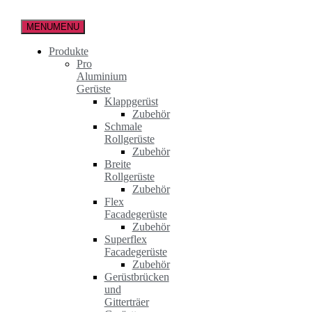
Zum
Inhalt
MENU
MENU
springen
Produkte
Pro
Aluminium
Gerüste
Klappgerüst
Zubehör
Schmale
Rollgerüste
Zubehör
Breite
Rollgerüste
Zubehör
Flex
Facadegerüste
Zubehör
Superflex
Facadegerüste
Zubehör
Gerüstbrücken
und
Gitterträer