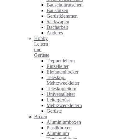
Bauschuttrutschen
Baustützen
Gerüstklemmen
Sackwagen
Dacharbeit
Anderes
Hobby
Leitern
und
Gerüste
Treppenleitern
Einzelleiter
Elefantenhocker
Teleskop-
Mehrzweckleiter
Teleskopleitern
Universalleiter
Leitergerüst
Mehrzweckleitern
Gerüste
Boxen
Aluminiumboxen
Plastikboxen
Aluminium
Transportboxen