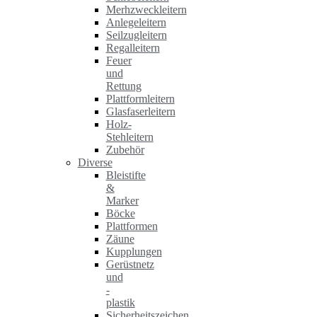
Merhzweckleitern
Anlegeleitern
Seilzugleitern
Regalleitern
Feuer
und
Rettung
Plattformleitern
Glasfaserleitern
Holz-
Stehleitern
Zubehör
Diverse
Bleistifte
&
Marker
Böcke
Plattformen
Zäune
Kupplungen
Gerüstnetz
und
-
plastik
Sicherheitszeichen