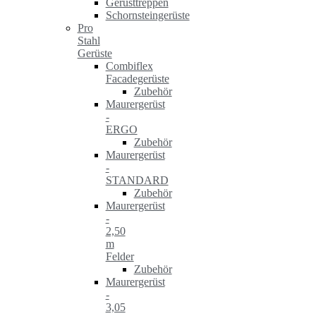
Gerüsttreppen
Schornsteingerüste
Pro
Stahl
Gerüste
Combiflex
Facadegerüste
Zubehör
Maurergerüst
-
ERGO
Zubehör
Maurergerüst
-
STANDARD
Zubehör
Maurergerüst
-
2,50
m
Felder
Zubehör
Maurergerüst
-
3,05