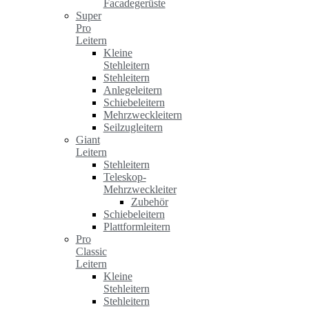
Facadegerüste
Super
Pro
Leitern
Kleine
Stehleitern
Stehleitern
Anlegeleitern
Schiebeleitern
Mehrzweckleitern
Seilzugleitern
Giant
Leitern
Stehleitern
Teleskop-
Mehrzweckleiter
Zubehör
Schiebeleitern
Plattformleitern
Pro
Classic
Leitern
Kleine
Stehleitern
Stehleitern