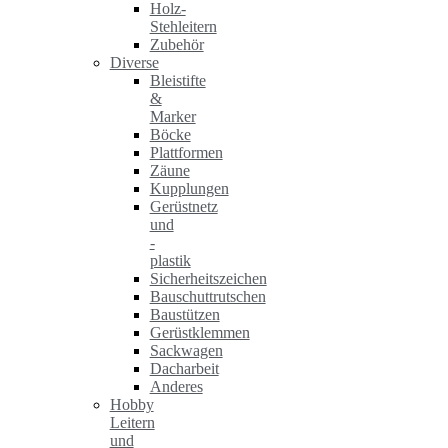
Holz-
Stehleitern
Zubehör
Diverse
Bleistifte
&
Marker
Böcke
Plattformen
Zäune
Kupplungen
Gerüstnetz
und
-
plastik
Sicherheitszeichen
Bauschuttrutschen
Baustützen
Gerüstklemmen
Sackwagen
Dacharbeit
Anderes
Hobby
Leitern
und