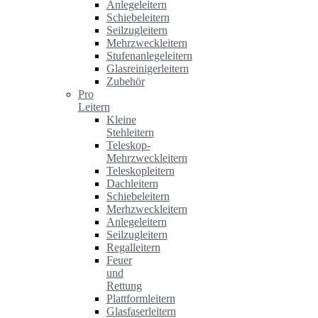
Anlegeleitern
Schiebeleitern
Seilzugleitern
Mehrzweckleitern
Stufenanlegeleitern
Glasreinigerleitern
Zubehör
Pro
Leitern
Kleine
Stehleitern
Teleskop-
Mehrzweckleitern
Teleskopleitern
Dachleitern
Schiebeleitern
Merhzweckleitern
Anlegeleitern
Seilzugleitern
Regalleitern
Feuer
und
Rettung
Plattformleitern
Glasfaserleitern