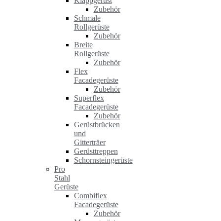
Klappgerüst
Zubehör
Schmale
Rollgerüste
Zubehör
Breite
Rollgerüste
Zubehör
Flex
Facadegerüste
Zubehör
Superflex
Facadegerüste
Zubehör
Gerüstbrücken
und
Gitterträer
Gerüsttreppen
Schornsteingerüste
Pro
Stahl
Gerüste
Combiflex
Facadegerüste
Zubehör