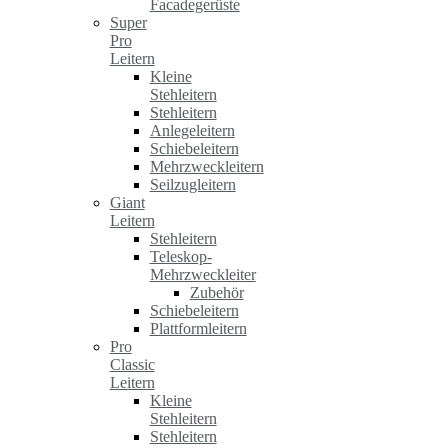
Facadegerüste
Super
Pro
Leitern
Kleine
Stehleitern
Stehleitern
Anlegeleitern
Schiebeleitern
Mehrzweckleitern
Seilzugleitern
Giant
Leitern
Stehleitern
Teleskop-
Mehrzweckleiter
Zubehör
Schiebeleitern
Plattformleitern
Pro
Classic
Leitern
Kleine
Stehleitern
Stehleitern