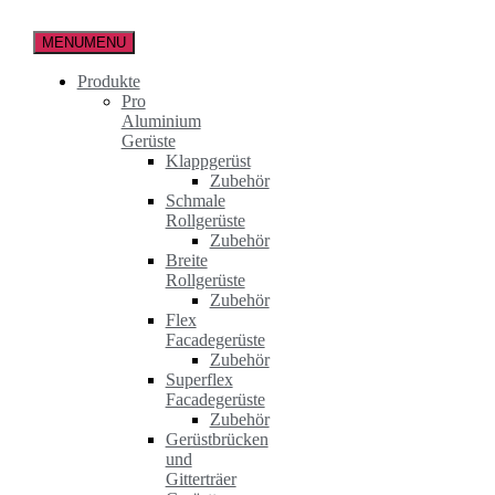
Zum
Inhalt
MENU
MENU
springen
Produkte
Pro
Aluminium
Gerüste
Klappgerüst
Zubehör
Schmale
Rollgerüste
Zubehör
Breite
Rollgerüste
Zubehör
Flex
Facadegerüste
Zubehör
Superflex
Facadegerüste
Zubehör
Gerüstbrücken
und
Gitterträer