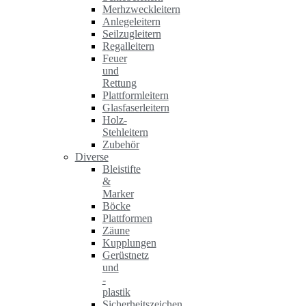
Merhzweckleitern
Anlegeleitern
Seilzugleitern
Regalleitern
Feuer
und
Rettung
Plattformleitern
Glasfaserleitern
Holz-
Stehleitern
Zubehör
Diverse
Bleistifte
&
Marker
Böcke
Plattformen
Zäune
Kupplungen
Gerüstnetz
und
-
plastik
Sicherheitszeichen