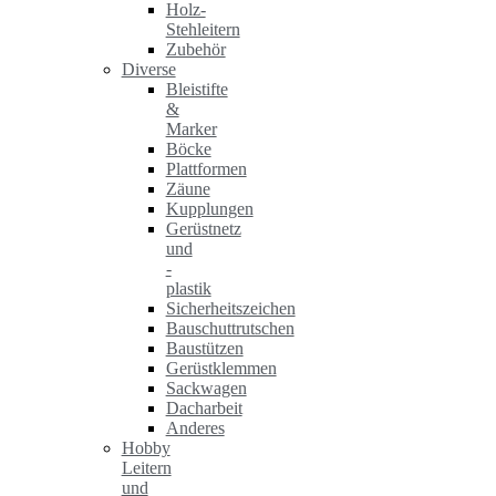
Holz-
Stehleitern
Zubehör
Diverse
Bleistifte
&
Marker
Böcke
Plattformen
Zäune
Kupplungen
Gerüstnetz
und
-
plastik
Sicherheitszeichen
Bauschuttrutschen
Baustützen
Gerüstklemmen
Sackwagen
Dacharbeit
Anderes
Hobby
Leitern
und