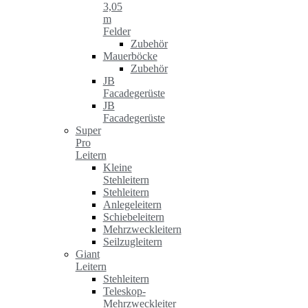
3,05
m
Felder
Zubehör
Mauerböcke
Zubehör
JB
Facadegerüste
JB
Facadegerüste
Super
Pro
Leitern
Kleine
Stehleitern
Stehleitern
Anlegeleitern
Schiebeleitern
Mehrzweckleitern
Seilzugleitern
Giant
Leitern
Stehleitern
Teleskop-
Mehrzweckleiter