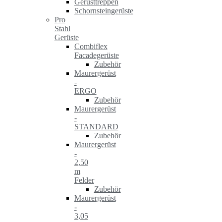
Gerüsttreppen
Schornsteingerüste
Pro
Stahl
Gerüste
Combiflex
Facadegerüste
Zubehör
Maurergerüst
-
ERGO
Zubehör
Maurergerüst
-
STANDARD
Zubehör
Maurergerüst
-
2,50
m
Felder
Zubehör
Maurergerüst
-
3,05