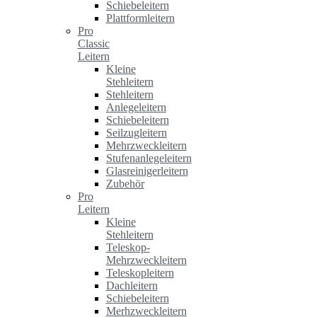
Schiebeleitern
Plattformleitern
Pro
Classic
Leitern
Kleine
Stehleitern
Stehleitern
Anlegeleitern
Schiebeleitern
Seilzugleitern
Mehrzweckleitern
Stufenanlegeleitern
Glasreinigerleitern
Zubehör
Pro
Leitern
Kleine
Stehleitern
Teleskop-
Mehrzweckleitern
Teleskopleitern
Dachleitern
Schiebeleitern
Merhzweckleitern