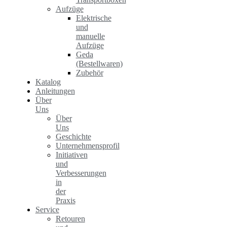
Aufzüge
Elektrische
und
manuelle
Aufzüge
Geda
(Bestellwaren)
Zubehör
Katalog
Anleitungen
Über
Uns
Über
Uns
Geschichte
Unternehmensprofil
Initiativen
und
Verbesserungen
in
der
Praxis
Service
Retouren