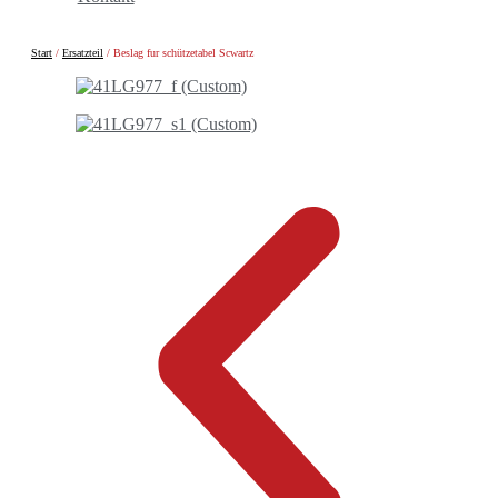
Start
/
Ersatzteil
/ Beslag fur schützetabel Scwartz