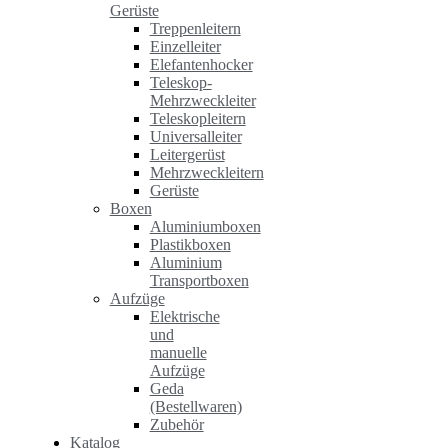
Gerüste
Treppenleitern
Einzelleiter
Elefantenhocker
Teleskop-
Mehrzweckleiter
Teleskopleitern
Universalleiter
Leitergerüst
Mehrzweckleitern
Gerüste
Boxen
Aluminiumboxen
Plastikboxen
Aluminium
Transportboxen
Aufzüge
Elektrische
und
manuelle
Aufzüge
Geda
(Bestellwaren)
Zubehör
Katalog