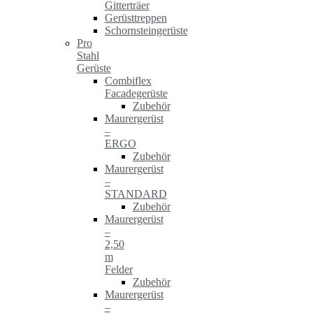
Gitterträer
Gerüsttreppen
Schornsteingerüste
Pro
Stahl
Gerüste
Combiflex
Facadegerüste
Zubehör
Maurergerüst
–
ERGO
Zubehör
Maurergerüst
–
STANDARD
Zubehör
Maurergerüst
–
2,50
m
Felder
Zubehör
Maurergerüst
–