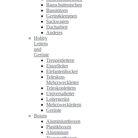
Bauschuttrutschen
Baustützen
Gerüstklemmen
Sackwagen
Dacharbeit
Anderes
Hobby
Leitern
und
Gerüste
Treppenleitern
Einzelleiter
Elefantenhocker
Teleskop-
Mehrzweckleiter
Teleskopleitern
Universalleiter
Leitergerüst
Mehrzweckleitern
Gerüste
Boxen
Aluminiumboxen
Plastikboxen
Aluminium
Transportboxen