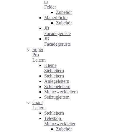
m
Felder
Zubehör
Mauerböcke
Zubehör
JB
Facadegerüste
JB
Facadegerüste
Super
Pro
Leitern
Kleine
Stehleitern
Stehleitern
Anlegeleitern
Schiebeleitern
Mehrzweckleitern
Seilzugleitern
Giant
Leitern
Stehleitern
Teleskop-
Mehrzweckleiter
Zubehör