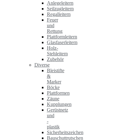
Anlegeleitern
Seilzugleitern
Regalleitern
Feuer
und
Rettung
Plattformleitern
Glasfaserleitern
Holz-
Stehleitern
Zubehör
Diverse
Bleistifte
&
Marker
Böcke
Plattformen
Zäune
Kupplungen
Gerüstnetz
und
-
plastik
Sicherheitszeichen
Bauschuttrutschen