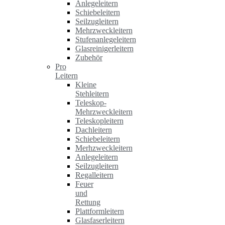
Anlegeleitern
Schiebeleitern
Seilzugleitern
Mehrzweckleitern
Stufenanlegeleitern
Glasreinigerleitern
Zubehör
Pro
Leitern
Kleine
Stehleitern
Teleskop-
Mehrzweckleitern
Teleskopleitern
Dachleitern
Schiebeleitern
Merhzweckleitern
Anlegeleitern
Seilzugleitern
Regalleitern
Feuer
und
Rettung
Plattformleitern
Glasfaserleitern