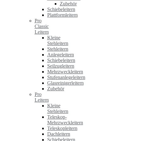
Zubehör
Schiebeleitern
Plattformleitern
Pro
Classic
Leitern
Kleine
Stehleitern
Stehleitern
Anlegeleitern
Schiebeleitern
Seilzugleitern
Mehrzweckleitern
Stufenanlegeleitern
Glasreinigerleitern
Zubehör
Pro
Leitern
Kleine
Stehleitern
Teleskop-
Mehrzweckleitern
Teleskopleitern
Dachleitern
Schiebeleitern