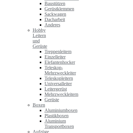
Baustützen
Gerüstklemmen
Sackwagen
Dacharbeit
Anderes
Hobby
Leitern
und
Gerüste
Treppenleitern
Einzelleiter
Elefantenhocker
Teleskop-
Mehrzweckleiter
Teleskopleitern
Universalleiter
Leitergerüst
Mehrzweckleitern
Gerüste
Boxen
Aluminiumboxen
Plastikboxen
Aluminium
Transportboxen
Aufzüge