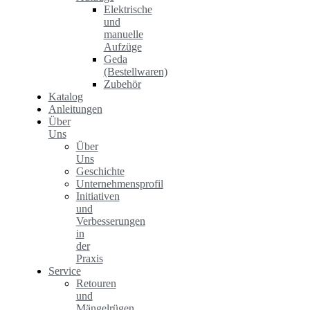
Elektrische
und
manuelle
Aufzüge
Geda
(Bestellwaren)
Zubehör
Katalog
Anleitungen
Über
Uns
Über
Uns
Geschichte
Unternehmensprofil
Initiativen
und
Verbesserungen
in
der
Praxis
Service
Retouren
und
Mängelrügen