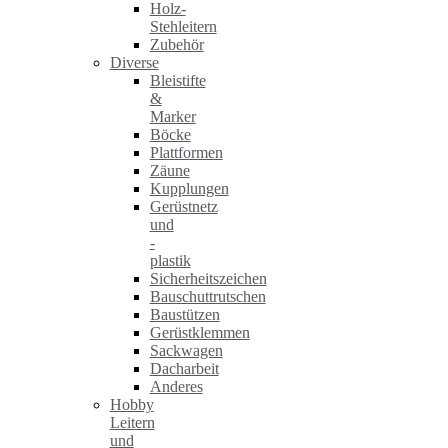
Holz-
Stehleitern
Zubehör
Diverse
Bleistifte
&
Marker
Böcke
Plattformen
Zäune
Kupplungen
Gerüstnetz
und
-
plastik
Sicherheitszeichen
Bauschuttrutschen
Baustützen
Gerüstklemmen
Sackwagen
Dacharbeit
Anderes
Hobby
Leitern
und