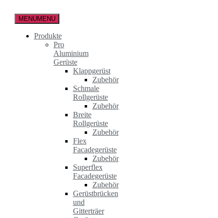
Zum
Inhalt
MENU
MENU
springen
Produkte
Pro
Aluminium
Gerüste
Klappgerüst
Zubehör
Schmale
Rollgerüste
Zubehör
Breite
Rollgerüste
Zubehör
Flex
Facadegerüste
Zubehör
Superflex
Facadegerüste
Zubehör
Gerüstbrücken
und
Gitterträer