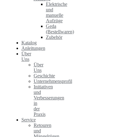
Elektrische
und
manuelle
Aufzüge
Geda
(Bestellwaren)
Zubehör
Katalog
Anleitungen
Über
Uns
Über
Uns
Geschichte
Unternehmensprofil
Initiativen
und
Verbesserungen
in
der
Praxis
Service
Retouren
und
Mängelrügen