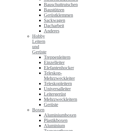
Bauschuttrutschen
Baustützen
Gerüstklemmen
Sackwagen
Dacharbeit
Anderes
Hobby
Leitern
und
Gerüste
Treppenleitern
Einzelleiter
Elefantenhocker
Teleskop-
Mehrzweckleiter
Teleskopleitern
Universalleiter
Leitergerüst
Mehrzweckleitern
Gerüste
Boxen
Aluminiumboxen
Plastikboxen
Aluminium
Transportboxen