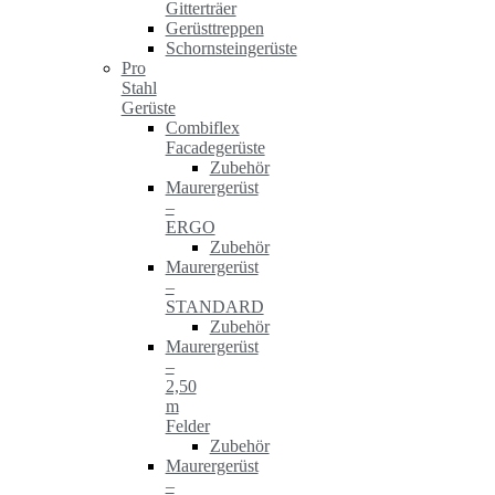
Gitterträer
Gerüsttreppen
Schornsteingerüste
Pro
Stahl
Gerüste
Combiflex
Facadegerüste
Zubehör
Maurergerüst
–
ERGO
Zubehör
Maurergerüst
–
STANDARD
Zubehör
Maurergerüst
–
2,50
m
Felder
Zubehör
Maurergerüst
–