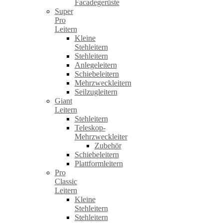
Facadegerüste
Super
Pro
Leitern
Kleine
Stehleitern
Stehleitern
Anlegeleitern
Schiebeleitern
Mehrzweckleitern
Seilzugleitern
Giant
Leitern
Stehleitern
Teleskop-
Mehrzweckleiter
Zubehör
Schiebeleitern
Plattformleitern
Pro
Classic
Leitern
Kleine
Stehleitern
Stehleitern