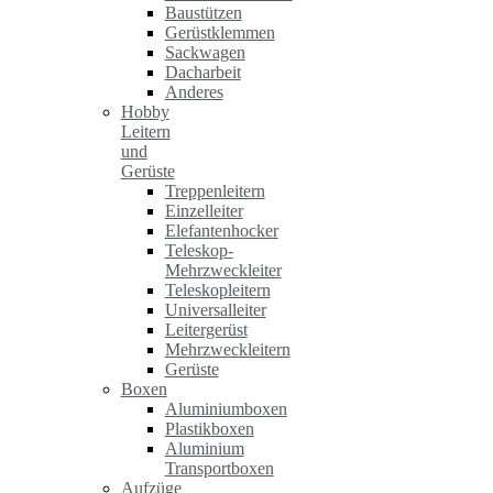
Baustützen
Gerüstklemmen
Sackwagen
Dacharbeit
Anderes
Hobby
Leitern
und
Gerüste
Treppenleitern
Einzelleiter
Elefantenhocker
Teleskop-
Mehrzweckleiter
Teleskopleitern
Universalleiter
Leitergerüst
Mehrzweckleitern
Gerüste
Boxen
Aluminiumboxen
Plastikboxen
Aluminium
Transportboxen
Aufzüge