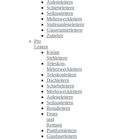
Anlegeleitern
Schiebeleitern
Seilzugleitern
Mehrzweckleitern
Stufenanlegeleitern
Glasreinigerleitern
Zubehör
Pro
Leitern
Kleine
Stehleitern
Teleskop-
Mehrzweckleitern
Teleskopleitern
Dachleitern
Schiebeleitern
Merhzweckleitern
Anlegeleitern
Seilzugleitern
Regalleitern
Feuer
und
Rettung
Plattformleitern
Glasfaserleitern