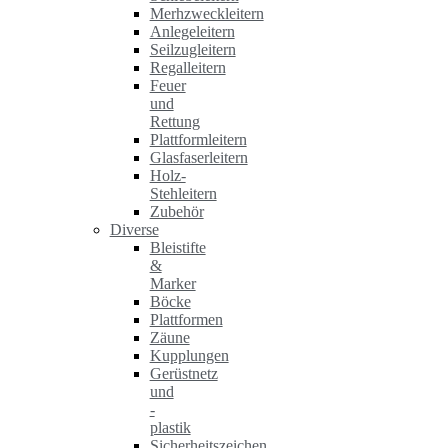
Merhzweckleitern
Anlegeleitern
Seilzugleitern
Regalleitern
Feuer
und
Rettung
Plattformleitern
Glasfaserleitern
Holz-
Stehleitern
Zubehör
Diverse
Bleistifte
&
Marker
Böcke
Plattformen
Zäune
Kupplungen
Gerüstnetz
und
-
plastik
Sicherheitszeichen