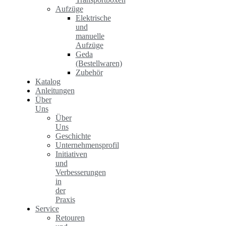
Aufzüge
Elektrische
und
manuelle
Aufzüge
Geda
(Bestellwaren)
Zubehör
Katalog
Anleitungen
Über
Uns
Über
Uns
Geschichte
Unternehmensprofil
Initiativen
und
Verbesserungen
in
der
Praxis
Service
Retouren