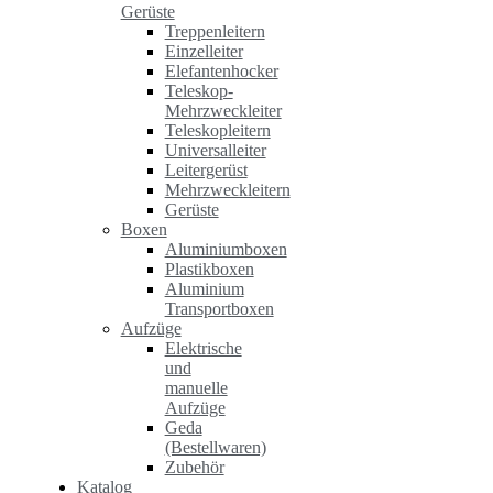
Gerüste
Treppenleitern
Einzelleiter
Elefantenhocker
Teleskop-
Mehrzweckleiter
Teleskopleitern
Universalleiter
Leitergerüst
Mehrzweckleitern
Gerüste
Boxen
Aluminiumboxen
Plastikboxen
Aluminium
Transportboxen
Aufzüge
Elektrische
und
manuelle
Aufzüge
Geda
(Bestellwaren)
Zubehör
Katalog