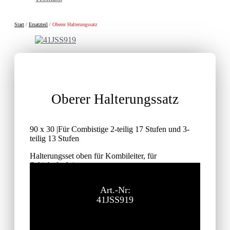
Start
/
Ersatzteil
/ Oberer Halterungssatz
Oberer Halterungssatz
90 x 30 |Für Combistige 2-teilig 17 Stufen und 3-
teilig 13 Stufen
Halterungsset oben für Kombileiter, für
Schiebefunktion
ohne MwSt.
Listenpreis
Art.-Nr:
41JSS919