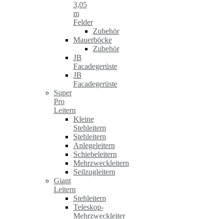
3,05
m
Felder
Zubehör
Mauerböcke
Zubehör
JB
Facadegerüste
JB
Facadegerüste
Super
Pro
Leitern
Kleine
Stehleitern
Stehleitern
Anlegeleitern
Schiebeleitern
Mehrzweckleitern
Seilzugleitern
Giant
Leitern
Stehleitern
Teleskop-
Mehrzweckleiter