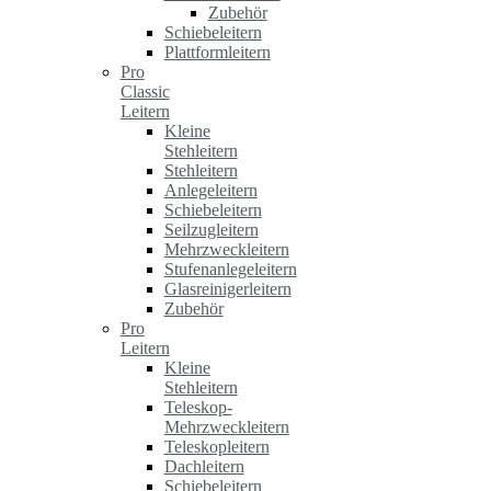
Zubehör
Schiebeleitern
Plattformleitern
Pro
Classic
Leitern
Kleine
Stehleitern
Stehleitern
Anlegeleitern
Schiebeleitern
Seilzugleitern
Mehrzweckleitern
Stufenanlegeleitern
Glasreinigerleitern
Zubehör
Pro
Leitern
Kleine
Stehleitern
Teleskop-
Mehrzweckleitern
Teleskopleitern
Dachleitern
Schiebeleitern