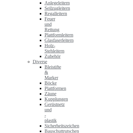
Anlegeleitern
Seilzugleitern
Regalleitern
Feuer
und
Rettung
Plattformleitern
Glasfaserleitern
Holz-
Stehleitern
Zubehör
Diverse
Bleistifte
&
Marker
Böcke
Plattformen
Zäune
Kupplungen
Gerüstnetz
und
-
plastik
Sicherheitszeichen
Bauschuttrutschen