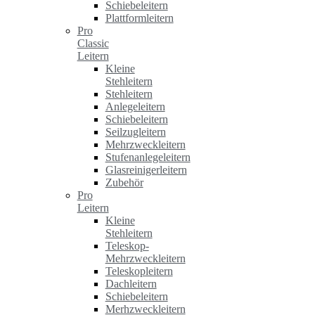
Schiebeleitern
Plattformleitern
Pro
Classic
Leitern
Kleine
Stehleitern
Stehleitern
Anlegeleitern
Schiebeleitern
Seilzugleitern
Mehrzweckleitern
Stufenanlegeleitern
Glasreinigerleitern
Zubehör
Pro
Leitern
Kleine
Stehleitern
Teleskop-
Mehrzweckleitern
Teleskopleitern
Dachleitern
Schiebeleitern
Merhzweckleitern