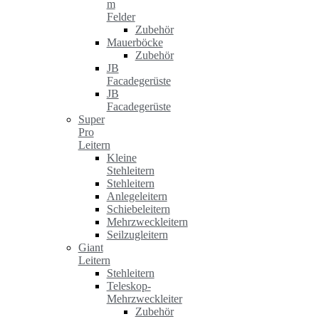
m
Felder
Zubehör
Mauerböcke
Zubehör
JB
Facadegerüste
JB
Facadegerüste
Super
Pro
Leitern
Kleine
Stehleitern
Stehleitern
Anlegeleitern
Schiebeleitern
Mehrzweckleitern
Seilzugleitern
Giant
Leitern
Stehleitern
Teleskop-
Mehrzweckleiter
Zubehör