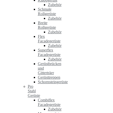
Klappgerüst
Zubehör
Schmale
Rollgerüste
Zubehör
Breite
Rollgerüste
Zubehör
Flex
Facadegerüste
Zubehör
Superflex
Facadegerüste
Zubehör
Gerüstbrücken
und
Gitterträer
Gerüsttreppen
Schornsteingerüste
Pro
Stahl
Gerüste
Combiflex
Facadegerüste
Zubehör