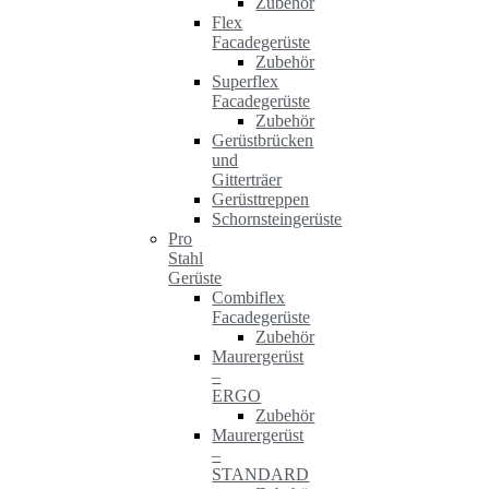
Zubehör
Flex
Facadegerüste
Zubehör
Superflex
Facadegerüste
Zubehör
Gerüstbrücken
und
Gitterträer
Gerüsttreppen
Schornsteingerüste
Pro
Stahl
Gerüste
Combiflex
Facadegerüste
Zubehör
Maurergerüst
–
ERGO
Zubehör
Maurergerüst
–
STANDARD