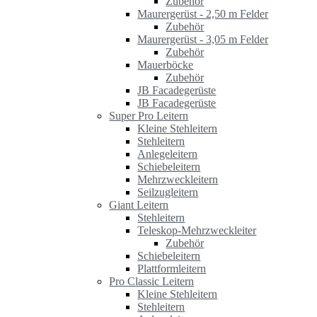
Zubehör
Maurergerüst - 2,50 m Felder
Zubehör
Maurergerüst - 3,05 m Felder
Zubehör
Mauerböcke
Zubehör
JB Facadegerüste
JB Facadegerüste
Super Pro Leitern
Kleine Stehleitern
Stehleitern
Anlegeleitern
Schiebeleitern
Mehrzweckleitern
Seilzugleitern
Giant Leitern
Stehleitern
Teleskop-Mehrzweckleiter
Zubehör
Schiebeleitern
Plattformleitern
Pro Classic Leitern
Kleine Stehleitern
Stehleitern