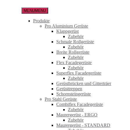
Zum
Inhalt
MENU
MENU
springen
Produkte
Pro Aluminium Gerüste
Klappgerüst
Zubehör
Schmale Rollgerüste
Zubehör
Breite Rollgerüste
Zubehör
Flex Facadegerüste
Zubehör
Superflex Facadegerüste
Zubehör
Gerüstbrücken und Gitterträer
Gerüsttreppen
Schornsteingerüste
Pro Stahl Gerüste
Combiflex Facadegerüste
Zubehör
Maurergerüst - ERGO
Zubehör
Maurergerüst - STANDARD