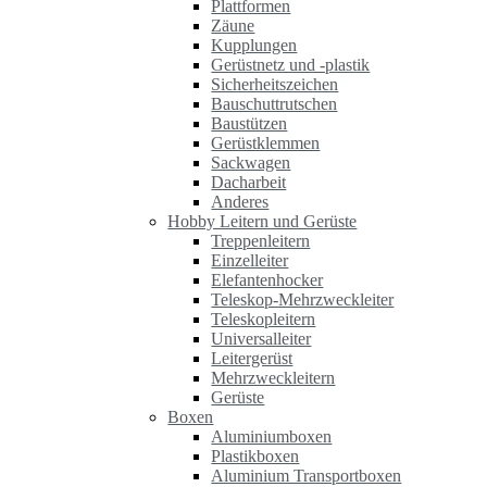
Plattformen
Zäune
Kupplungen
Gerüstnetz und -plastik
Sicherheitszeichen
Bauschuttrutschen
Baustützen
Gerüstklemmen
Sackwagen
Dacharbeit
Anderes
Hobby Leitern und Gerüste
Treppenleitern
Einzelleiter
Elefantenhocker
Teleskop-Mehrzweckleiter
Teleskopleitern
Universalleiter
Leitergerüst
Mehrzweckleitern
Gerüste
Boxen
Aluminiumboxen
Plastikboxen
Aluminium Transportboxen