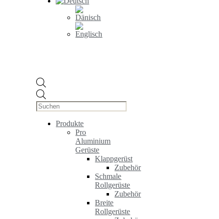
Products
search
Produkte
Pro
Aluminium
Gerüste
Klappgerüst
Zubehör
Schmale
Rollgerüste
Zubehör
Breite
Rollgerüste