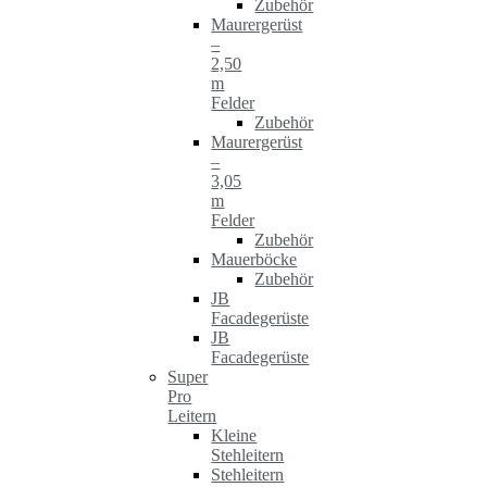
Zubehör
Maurergerüst
–
2,50
m
Felder
Zubehör
Maurergerüst
–
3,05
m
Felder
Zubehör
Mauerböcke
Zubehör
JB
Facadegerüste
JB
Facadegerüste
Super
Pro
Leitern
Kleine
Stehleitern
Stehleitern