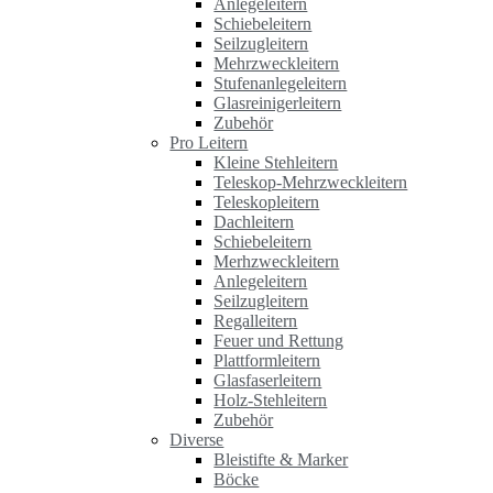
Anlegeleitern
Schiebeleitern
Seilzugleitern
Mehrzweckleitern
Stufenanlegeleitern
Glasreinigerleitern
Zubehör
Pro Leitern
Kleine Stehleitern
Teleskop-Mehrzweckleitern
Teleskopleitern
Dachleitern
Schiebeleitern
Merhzweckleitern
Anlegeleitern
Seilzugleitern
Regalleitern
Feuer und Rettung
Plattformleitern
Glasfaserleitern
Holz-Stehleitern
Zubehör
Diverse
Bleistifte & Marker
Böcke