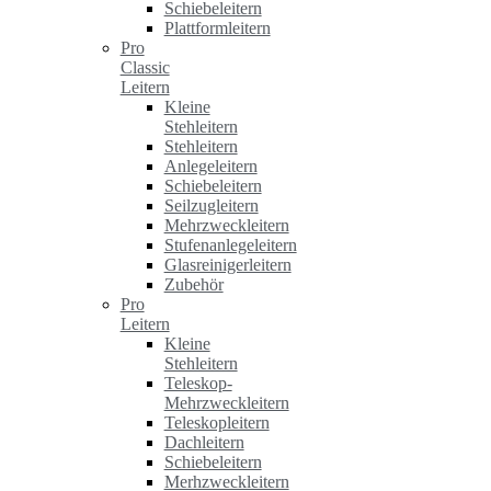
Schiebeleitern
Plattformleitern
Pro
Classic
Leitern
Kleine
Stehleitern
Stehleitern
Anlegeleitern
Schiebeleitern
Seilzugleitern
Mehrzweckleitern
Stufenanlegeleitern
Glasreinigerleitern
Zubehör
Pro
Leitern
Kleine
Stehleitern
Teleskop-
Mehrzweckleitern
Teleskopleitern
Dachleitern
Schiebeleitern
Merhzweckleitern