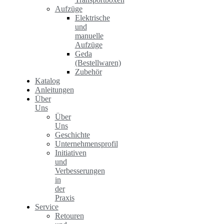
Aufzüge
Elektrische
und
manuelle
Aufzüge
Geda
(Bestellwaren)
Zubehör
Katalog
Anleitungen
Über
Uns
Über
Uns
Geschichte
Unternehmensprofil
Initiativen
und
Verbesserungen
in
der
Praxis
Service
Retouren