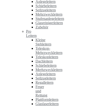
Anlegeleitern
Schiebeleitern
Seilzugleitern
Mehrzweckleitern
Stufenanlegeleitern
Glasreinigerleitern
Zubehör
Pro
Leitern
Kleine
Stehleitern
Teleskop-
Mehrzweckleitern
Teleskopleitern
Dachleitern
Schiebeleitern
Merhzweckleitern
Anlegeleitern
Seilzugleitern
Regalleitern
Feuer
und
Rettung
Plattformleitern
Glasfaserleitern