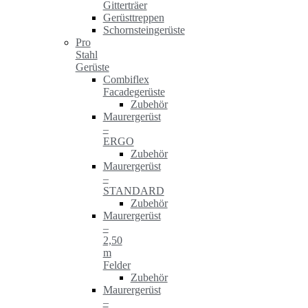
Gitterträer
Gerüsttreppen
Schornsteingerüste
Pro
Stahl
Gerüste
Combiflex
Facadegerüste
Zubehör
Maurergerüst
–
ERGO
Zubehör
Maurergerüst
–
STANDARD
Zubehör
Maurergerüst
–
2,50
m
Felder
Zubehör
Maurergerüst
–