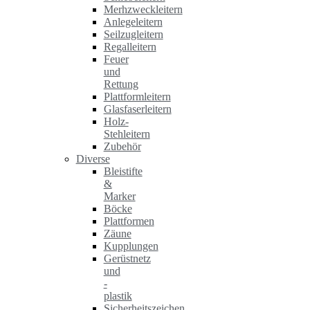
Merhzweckleitern
Anlegeleitern
Seilzugleitern
Regalleitern
Feuer
und
Rettung
Plattformleitern
Glasfaserleitern
Holz-
Stehleitern
Zubehör
Diverse
Bleistifte
&
Marker
Böcke
Plattformen
Zäune
Kupplungen
Gerüstnetz
und
-
plastik
Sicherheitszeichen