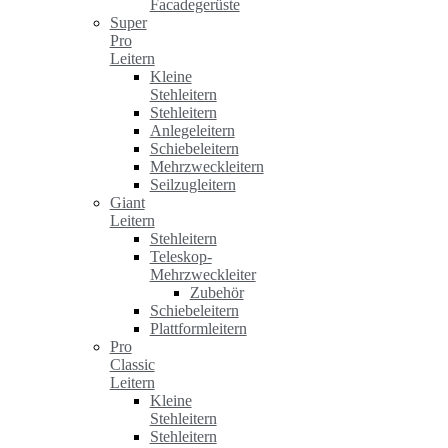
Facadegerüste
Super
Pro
Leitern
Kleine
Stehleitern
Stehleitern
Anlegeleitern
Schiebeleitern
Mehrzweckleitern
Seilzugleitern
Giant
Leitern
Stehleitern
Teleskop-
Mehrzweckleiter
Zubehör
Schiebeleitern
Plattformleitern
Pro
Classic
Leitern
Kleine
Stehleitern
Stehleitern