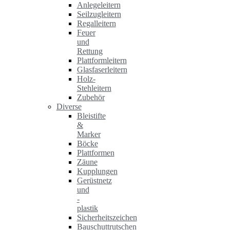
Anlegeleitern
Seilzugleitern
Regalleitern
Feuer
und
Rettung
Plattformleitern
Glasfaserleitern
Holz-
Stehleitern
Zubehör
Diverse
Bleistifte
&
Marker
Böcke
Plattformen
Zäune
Kupplungen
Gerüstnetz
und
-
plastik
Sicherheitszeichen
Bauschuttrutschen