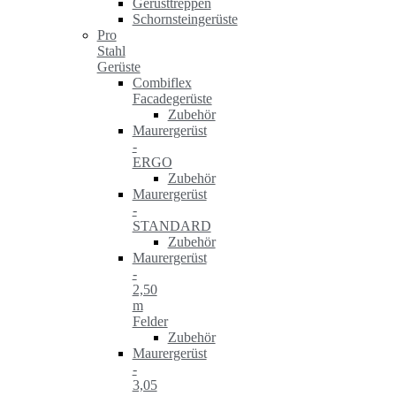
Gerüsttreppen
Schornsteingerüste
Pro
Stahl
Gerüste
Combiflex
Facadegerüste
Zubehör
Maurergerüst
-
ERGO
Zubehör
Maurergerüst
-
STANDARD
Zubehör
Maurergerüst
-
2,50
m
Felder
Zubehör
Maurergerüst
-
3,05