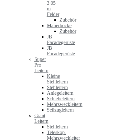
3,05
m
Felder
Zubehör
Mauerböcke
Zubehör
JB
Facadegerüste
JB
Facadegerüste
Super
Pro
Leitern
Kleine
Stehleitern
Stehleitern
Anlegeleitern
Schiebeleitern
Mehrzweckleitern
Seilzugleitern
Giant
Leitern
Stehleitern
Teleskop-
Mehrzweckleiter