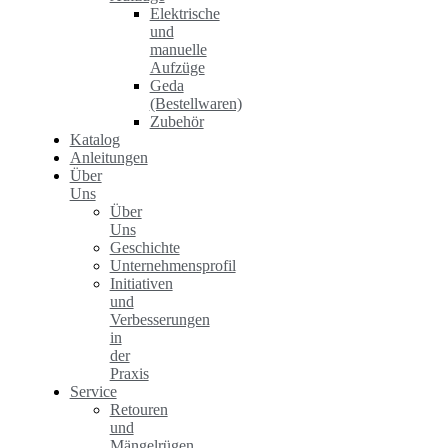
Elektrische
und
manuelle
Aufzüge
Geda
(Bestellwaren)
Zubehör
Katalog
Anleitungen
Über
Uns
Über
Uns
Geschichte
Unternehmensprofil
Initiativen
und
Verbesserungen
in
der
Praxis
Service
Retouren
und
Mängelrügen