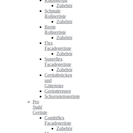
Klappgerüst
Zubehör
Schmale
Rollgerüste
Zubehör
Breite
Rollgerüste
Zubehör
Flex
Facadegerüste
Zubehör
Superflex
Facadegerüste
Zubehör
Gerüstbrücken
und
Gitterträer
Gerüsttreppen
Schornsteingerüste
Pro
Stahl
Gerüste
Combiflex
Facadegerüste
Zubehör