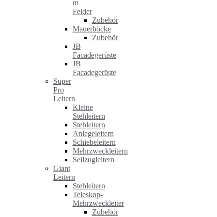
m
Felder
Zubehör
Mauerböcke
Zubehör
JB
Facadegerüste
JB
Facadegerüste
Super
Pro
Leitern
Kleine
Stehleitern
Stehleitern
Anlegeleitern
Schiebeleitern
Mehrzweckleitern
Seilzugleitern
Giant
Leitern
Stehleitern
Teleskop-
Mehrzweckleiter
Zubehör