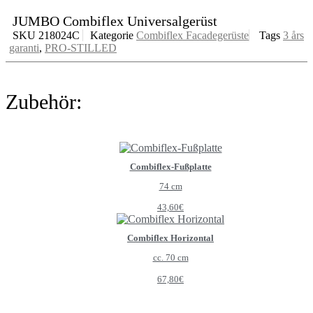
JUMBO Combiflex Universalgerüst
SKU
218024C
Kategorie
Combiflex Facadegerüste
Tags
3 års
garanti
,
PRO-STILLED
Zubehör:
Combiflex-Fußplatte
74 cm
43,60
€
Combiflex Horizontal
cc. 70 cm
67,80
€