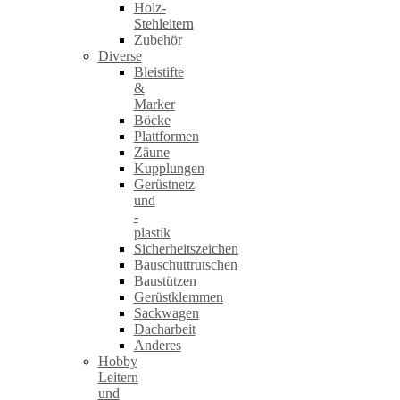
Holz-
Stehleitern
Zubehör
Diverse
Bleistifte
&
Marker
Böcke
Plattformen
Zäune
Kupplungen
Gerüstnetz
und
-
plastik
Sicherheitszeichen
Bauschuttrutschen
Baustützen
Gerüstklemmen
Sackwagen
Dacharbeit
Anderes
Hobby
Leitern
und