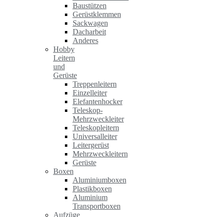
Baustützen
Gerüstklemmen
Sackwagen
Dacharbeit
Anderes
Hobby
Leitern
und
Gerüste
Treppenleitern
Einzelleiter
Elefantenhocker
Teleskop-
Mehrzweckleiter
Teleskopleitern
Universalleiter
Leitergerüst
Mehrzweckleitern
Gerüste
Boxen
Aluminiumboxen
Plastikboxen
Aluminium
Transportboxen
Aufzüge