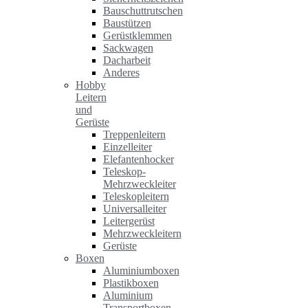
Bauschuttrutschen
Baustützen
Gerüstklemmen
Sackwagen
Dacharbeit
Anderes
Hobby
Leitern
und
Gerüste
Treppenleitern
Einzelleiter
Elefantenhocker
Teleskop-
Mehrzweckleiter
Teleskopleitern
Universalleiter
Leitergerüst
Mehrzweckleitern
Gerüste
Boxen
Aluminiumboxen
Plastikboxen
Aluminium
Transportboxen