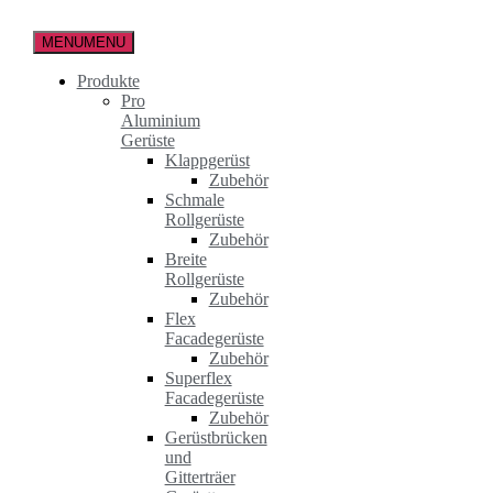
Zum
Inhalt
MENU
MENU
springen
Produkte
Pro
Aluminium
Gerüste
Klappgerüst
Zubehör
Schmale
Rollgerüste
Zubehör
Breite
Rollgerüste
Zubehör
Flex
Facadegerüste
Zubehör
Superflex
Facadegerüste
Zubehör
Gerüstbrücken
und
Gitterträer