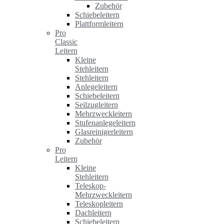
Zubehör
Schiebeleitern
Plattformleitern
Pro
Classic
Leitern
Kleine
Stehleitern
Stehleitern
Anlegeleitern
Schiebeleitern
Seilzugleitern
Mehrzweckleitern
Stufenanlegeleitern
Glasreinigerleitern
Zubehör
Pro
Leitern
Kleine
Stehleitern
Teleskop-
Mehrzweckleitern
Teleskopleitern
Dachleitern
Schiebeleitern