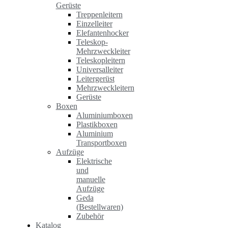
Gerüste
Treppenleitern
Einzelleiter
Elefantenhocker
Teleskop-
Mehrzweckleiter
Teleskopleitern
Universalleiter
Leitergerüst
Mehrzweckleitern
Gerüste
Boxen
Aluminiumboxen
Plastikboxen
Aluminium
Transportboxen
Aufzüge
Elektrische
und
manuelle
Aufzüge
Geda
(Bestellwaren)
Zubehör
Katalog